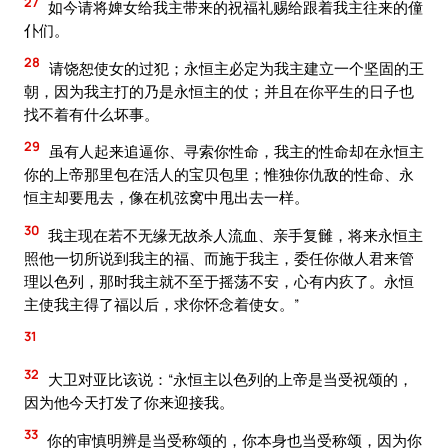
27
如今请将婢女给我主带来的祝福礼赐给跟着我主往来的僮
仆们。
28
请饶恕使女的过犯；永恒主必定为我主建立一个坚固的王
朝，因为我主打的乃是永恒主的仗；并且在你平生的日子也
找不着有什么坏事。
29
虽有人起来追逼你、寻索你性命，我主的性命却在永恒主
你的上帝那里包在活人的宝贝包里；惟独你仇敌的性命、永
恒主却要甩去，像在机弦窝中甩出去一样。
30
我主现在若不无缘无故杀人流血、亲手复雠，将来永恒主
照他一切所说到我主的福、而施于我主，委任你做人君来管
理以色列，那时我主就不至于摇荡不安，心有内疚了。永恒
主使我主得了福以后，求你怀念着使女。”
31
32
大卫对亚比该说：“永恒主以色列的上帝是当受祝颂的，
因为他今天打发了你来迎接我。
33
你的审慎明辨是当受称颂的，你本身也当受称颂，因为你