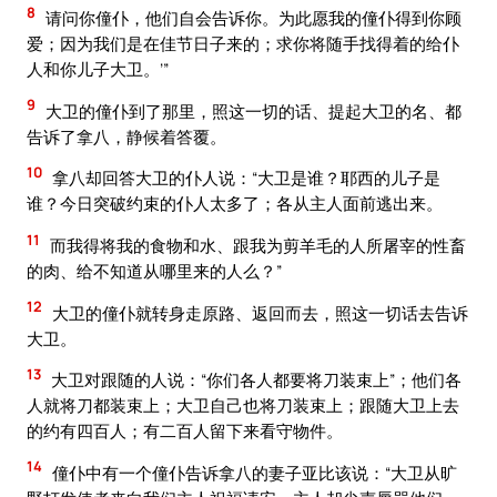
8
请问你僮仆，他们自会告诉你。为此愿我的僮仆得到你顾
爱；因为我们是在佳节日子来的；求你将随手找得着的给仆
人和你儿子大卫。’”
9
大卫的僮仆到了那里，照这一切的话、提起大卫的名、都
告诉了拿八，静候着答覆。
10
拿八却回答大卫的仆人说：“大卫是谁？耶西的儿子是
谁？今日突破约束的仆人太多了；各从主人面前逃出来。
11
而我得将我的食物和水、跟我为剪羊毛的人所屠宰的性畜
的肉、给不知道从哪里来的人么？”
12
大卫的僮仆就转身走原路、返回而去，照这一切话去告诉
大卫。
13
大卫对跟随的人说：“你们各人都要将刀装束上”；他们各
人就将刀都装束上；大卫自己也将刀装束上；跟随大卫上去
的约有四百人；有二百人留下来看守物件。
14
僮仆中有一个僮仆告诉拿八的妻子亚比该说：“大卫从旷