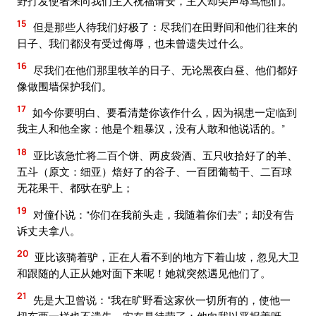
野打发使者来向我们主人祝福请安，主人却尖声辱骂他们。
15
但是那些人待我们好极了：尽我们在田野间和他们往来的
日子、我们都没有受过侮辱，也未曾遗失过什么。
16
尽我们在他们那里牧羊的日子、无论黑夜白昼、他们都好
像做围墙保护我们。
17
如今你要明白、要看清楚你该作什么，因为祸患一定临到
我主人和他全家：他是个粗暴汉，没有人敢和他说话的。”
18
亚比该急忙将二百个饼、两皮袋酒、五只收拾好了的羊、
五斗（原文：细亚）焙好了的谷子、一百团葡萄干、二百球
无花果干、都驮在驴上；
19
对僮仆说：“你们在我前头走，我随着你们去”；却没有告
诉丈夫拿八。
20
亚比该骑着驴，正在人看不到的地方下着山坡，忽见大卫
和跟随的人正从她对面下来呢！她就突然遇见他们了。
21
先是大卫曾说：“我在旷野看这家伙一切所有的，使他一
切东西一样也不遗失，实在是徒劳了：他向我以恶报善呀。