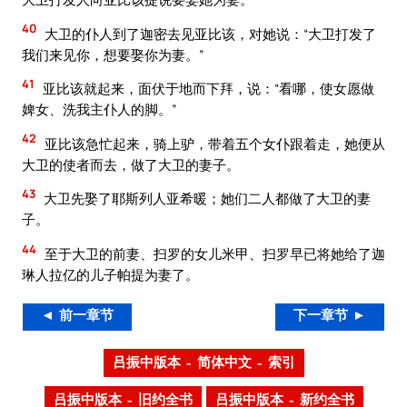
40
大卫的仆人到了迦密去见亚比该，对她说：“大卫打发了
我们来见你，想要娶你为妻。”
41
亚比该就起来，面伏于地而下拜，说：“看哪，使女愿做
婢女、洗我主仆人的脚。”
42
亚比该急忙起来，骑上驴，带着五个女仆跟着走，她便从
大卫的使者而去，做了大卫的妻子。
43
大卫先娶了耶斯列人亚希暖；她们二人都做了大卫的妻
子。
44
至于大卫的前妻、扫罗的女儿米甲、扫罗早已将她给了迦
琳人拉亿的儿子帕提为妻了。
◄ 前一章节
下一章节 ►
吕振中版本 – 简体中文 – 索引
吕振中版本 – 旧约全书
吕振中版本 – 新约全书