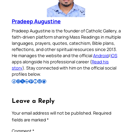
Pradeep Augustine
Pradeep Augustine is the founder of Catholic Gallery, a
faith-driven platform sharing Mass Readings in multiple
languages, prayers, quotes, catechism, Bible plans,
reflections, and other spiritual resources since 2013.
He manages the website and the official
Android
/
iOS
apps alongside his professional career (
Read his
story
). Stay connected with him on the official social
profiles below.
Follow Pradeep on Facebook
Follow Pradeep on Instagram
Follow Pradeep on X
Follow Pradeep on LinkedIn
Follow Pradeep on Pinterest
Subscribe to Pradeep’s Youtube Channel
Follow Pradeep on WordPress
Follow Pradeep on GitHub
Leave a Reply
Your email address will not be published.
Required
fields are marked
*
Comment
*