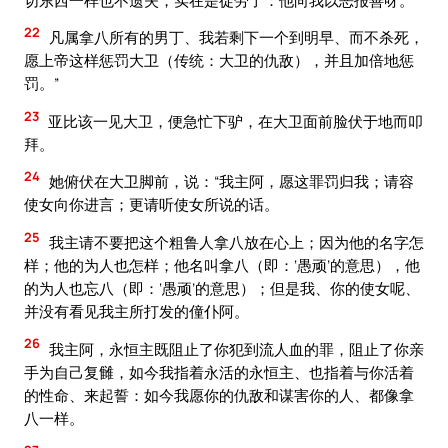
22
凡属拿八所有的男丁、我若剩下一个到明早、而不杀死，
愿上帝这样惩罚大卫（传统：大卫的仇敌），并且加倍地惩
罚。”
23
亚比该一见大卫，便急忙下驴，在大卫面前脸伏于地而叩
拜。
24
她俯伏在大卫脚前，说：“我主阿，愿这罪罚归我；请容
使女向你进言；更请听使女所说的话。
25
我主请不要把这个粗鲁人拿八放在心上；因为他的名字怎
样；他的为人也怎样；他名叫拿八（即：‘愚顽’的意思），他
的为人也忘八（即：‘愚顽’的意思）；但是我、你的使女呢、
并没有看见我主所打发的僮仆阿。
26
我主阿，永恒主既阻止了你犯到流人血的罪，阻止了你亲
手为自己复雠，如今我指着永活的永恒主、也指着与你活着
的性命、来起誓：如今我愿你的仇敌和谋害你的人、都像拿
八一样。