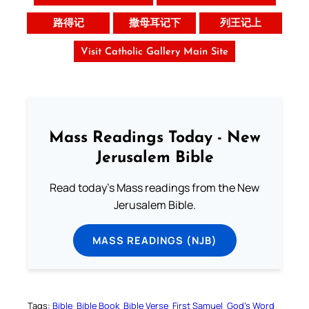
路得记
撒母耳记下
列王记上
Visit Catholic Gallery Main Site
Mass Readings Today - New
Jerusalem Bible
Read today's Mass readings from the New
Jerusalem Bible.
MASS READINGS (NJB)
Tags:
Bible
Bible Book
Bible Verse
First Samuel
God’s Word