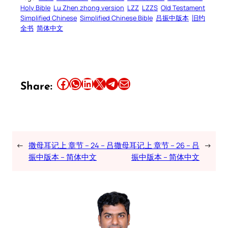
Holy Bible
Lu Zhen zhong version
LZZ
LZZS
Old Testament
Simplified Chinese
Simplified Chinese Bible
吕振中版本
旧约
全书
简体中文
Share this article on Facebook
Share this article on WhatsApp
Share this article on LinkedIn
Share this article on X
Share this article on Telegram
Email this Article
Share:
←
撒母耳记上 章节 – 24 – 吕
撒母耳记上 章节 – 26 – 吕
→
振中版本 – 简体中文
振中版本 – 简体中文