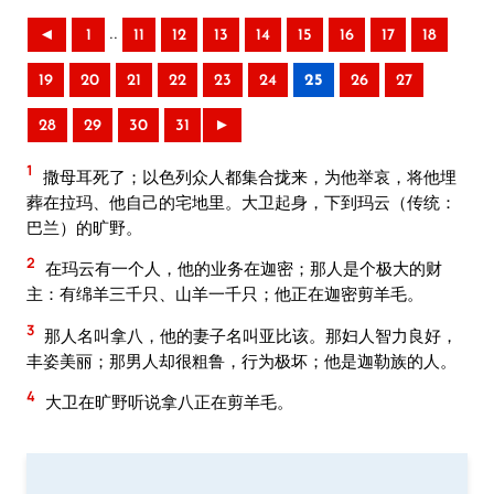
..
◄
1
11
12
13
14
15
16
17
18
19
20
21
22
23
24
25
26
27
28
29
30
31
►
1
撒母耳死了；以色列众人都集合拢来，为他举哀，将他埋
葬在拉玛、他自己的宅地里。大卫起身，下到玛云（传统：
巴兰）的旷野。
2
在玛云有一个人，他的业务在迦密；那人是个极大的财
主：有绵羊三千只、山羊一千只；他正在迦密剪羊毛。
3
那人名叫拿八，他的妻子名叫亚比该。那妇人智力良好，
丰姿美丽；那男人却很粗鲁，行为极坏；他是迦勒族的人。
4
大卫在旷野听说拿八正在剪羊毛。