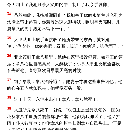
今天制止了我犯到杀人流血的罪，制止了我亲手复雠。
34
虽然如此，我指着那阻止了我加害于你的永恒主以色列之
永活上帝来起誓，你若没迅速来迎接我，到明早天亮时、凡
属拿八的男丁必定不留下一个。”
35
大卫从亚比该手里接收了她所带来的东西，就对她
说：“你安心上你家去吧；看哪，我听了你的话，给你面子。”
36
亚比该到了拿八那里，见他在家里摆设筵席、如同王的筵
席；拿八心里自感高兴，大醉极了；小事大事亚比该全都没
有告诉他、直等到次日早晨天亮的时候。
37
到了早晨，拿八酒醉退了，他妻子才将这些事告诉他，他
的心在五内就如死去，他就像石头一般。
38
过了十天、永恒主击打了拿八，拿八就死了。
39
大卫听见拿八死了，就说：“永恒主是当受祝颂的，因为
我从拿八手里所受的羞辱那件案、他都为我伸诉了；他又拦
阻了仆人行坏事；也使拿八的坏事归到拿八自己头上。”于是
大卫打发人向亚比该提说要娶她为妻。