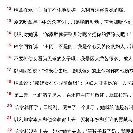
12
哈拿在永恒主面前不住地祈祷，以利直观察看她的嘴。
13
原来哈拿是心中念念有词，只是嘴唇动动，声音却听不到
14
以利对她说：“你露醉像要到几时呢？把你的酒除去吧！”
15
哈拿回答说：“主阿，不是的；我是个心灵苦闷的妇人；
16
不要将使女看为无赖的女子哦；我是因为愁苦很多、被人
17
以利回答说：“你安心去吧！愿以色列的上帝将你向他所求
18
哈拿说：“愿婢女在你眼前蒙恩”；这妇人便走她的、去
19
第二天、他们清早起来，在永恒主面前敬拜，就回拉玛，
20
哈拿就怀孕；日期到、便生了一个儿子，她就给他起名叫
21
以利加拿本人和他全家都上去，要将年祭和所许的愿献与
22
哈拿却没有上去；她对她丈夫说：“等孩子断了奶，我便