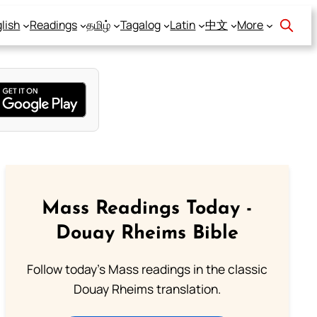
lish
Readings
தமிழ்
Tagalog
Latin
中文
More
Mass Readings Today -
Douay Rheims Bible
Follow today's Mass readings in the classic
Douay Rheims translation.