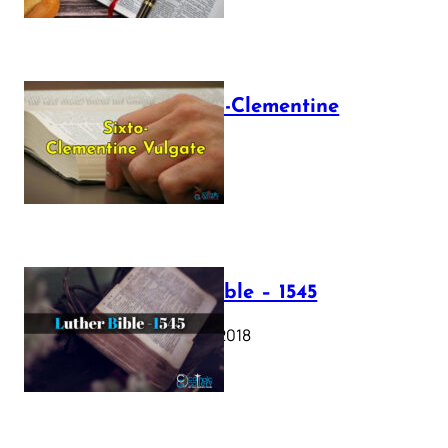
The Sixto-Clementine
Vulgate
July 12, 2025
Luther Bible – 1545
October 17, 2018