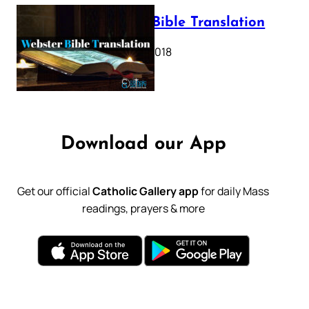
Webster Bible Translation
October 11, 2018
Download our App
Get our official
Catholic Gallery app
for daily Mass
readings, prayers & more