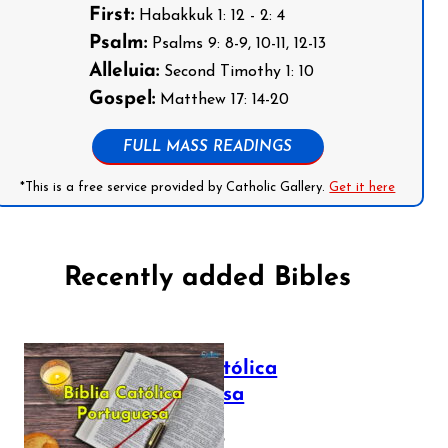
First:
Habakkuk 1: 12 - 2: 4
Psalm:
Psalms 9: 8-9, 10-11, 12-13
Alleluia:
Second Timothy 1: 10
Gospel:
Matthew 17: 14-20
FULL MASS READINGS
*This is a free service provided by Catholic Gallery.
Get it here
Recently added Bibles
Bíblia Católica
Portuguesa
July 16, 2025