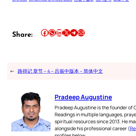
Share this article on Facebook
Share this article on WhatsApp
Share this article on LinkedIn
Share this article on X
Share this article on Telegram
Email this Article
Share:
←
路得记 章节 – 4 – 吕振中版本 – 简体中文
Pradeep Augustine
Pradeep Augustine is the founder of C
Readings in multiple languages, praye
spiritual resources since 2013. He ma
alongside his professional career (
Re
profiles below.