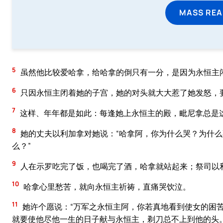
MASS REA
5
虽然他比较爱哈拿，给哈拿的倒只有一分，是因为永恒主
6
只因永恒主闭着她的子宫，她的对头就大大惹了她发怒，
7
这样、年年都是如此：每逢她上永恒主的殿，毗尼拿总是
8
她的丈夫以利加拿对她说：“哈拿阿，你为什么哭？为什
么？”
9
人在示罗吃完了饭，也喝完了酒，哈拿就站起来；祭司以
10
哈拿心里愁苦，就向永恒主祈祷，直痛哭饮泣。
11
她许个愿说：“万军之永恒主阿，你若真地看到使女的困
就要使他尽他一生的日子献与永恒主，剃刀总不上到他的头。