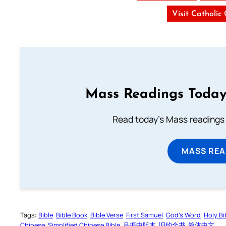
Visit Catholic
Mass Readings Today
Read today's Mass readings 
MASS REA
Tags:
Bible
Bible Book
Bible Verse
First Samuel
God’s Word
Holy Bi
Chinese
Simplified Chinese Bible
吕振中版本
旧约全书
简体中文