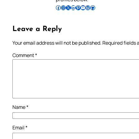
Follow Pradeep on Facebook
Follow Pradeep on Instagram
Follow Pradeep on X
Follow Pradeep on LinkedIn
Follow Pradeep on Pinterest
Subscribe to Pradeep’s Youtube Channel
Follow Pradeep on WordPress
Follow Pradeep on GitHub
Leave a Reply
Your email address will not be published.
Required fields
Comment
*
Name
*
Email
*