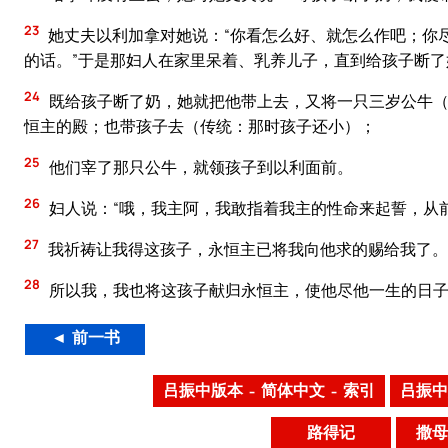
23
她丈夫以利加拿对她说：“你看怎么好、就怎么作吧；你
的话。”于是那妇人在家里呆着、乳养儿子，直到给孩子断了
24
既给孩子断了奶，她就把他带上去，又将一只三岁公牛（
恒主的殿；也带孩子去（传统：那时孩子还小）；
25
他们宰了那只公牛，就领孩子到以利面前。
26
妇人说：“哦，我主阿，我敢指着我主的性命来起誓，从
27
我祈祷让我得这孩子，永恒主已将我向他求的赐给我了。
28
所以我，我也将这孩子献归永恒主，使他尽他一生的日子
◄ 前一书
吕振中版本 – 简体中文 – 索引
吕振中
路得记
撒母