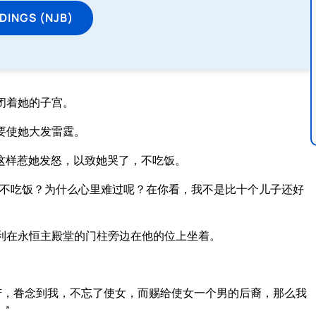
DINGS (NJB)
闭着她的子宫。
要使她大发雷霆。
这样惹她发怒，以致她哭了，不吃饭。
么不吃饭？为什么心里难过呢？在你看，我不是比十个儿子还好
利在永恒主殿堂的门柱旁边在他的位上坐着。
苦，眷念到我，不忘了使女，而赐给使女一个男的后裔，那么我
”