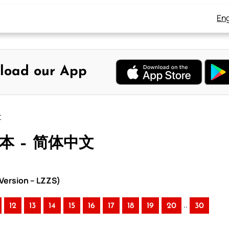
Eng
load our App
文
版本 – 简体中文
ersion – LZZS)
..
12
13
14
15
16
17
18
19
20
30