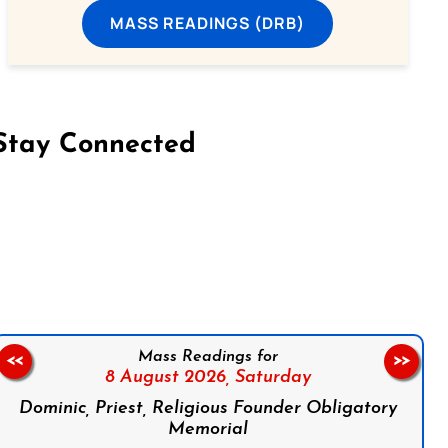
MASS READINGS (DRB)
Stay Connected
on Facebook
Follow us on Instagram
Follow us on X
Subscribe to our YouTube Channel
Follow us on WhatsApp
Mass Readings for
<<
>>
8 August 2026,
Saturday
Dominic, Priest, Religious Founder Obligatory
Memorial