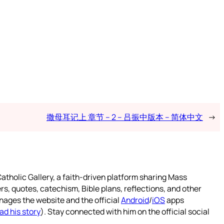
撒母耳记上 章节 – 2 – 吕振中版本 – 简体中文
→
atholic Gallery, a faith-driven platform sharing Mass
rs, quotes, catechism, Bible plans, reflections, and other
nages the website and the official
Android
/
iOS
apps
ad his story
). Stay connected with him on the official social