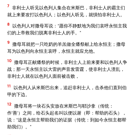
7
非利士人听见以色列人集合在米斯巴，非利士人的霸主们
就上来要攻打以色列人；以色列人听见，就惧怕非利士人。
8
以色列人对撒母耳说：“愿你不静默地为我们哀呼永恒主我
们的上帝救我们脱离非利士人的手。”
9
撒母耳就把一只吃奶的羊羔做全燔祭献上给永恒主；撒母
耳为以色列向永恒主哀呼，永恒主就应允他。
10
撒母耳正献燔祭的时候，非利士人上前来要和以色列人争
战；那一天永恒主以大雷的声音发雷霆，使非利士人溃乱，
非利士人就在以色列人面前被击败，
11
以色列人从米斯巴出来，追赶非利士人，击杀他们直到伯
甲的下边。
12
撒母耳将一块石头安放在米斯巴与耶沙拿（传统：
作‘善’）之间，给石头起名叫以便以谢（即：帮助的石头），
说：“这是永恒主帮助我们的证据（传统：到如今永恒主都帮
助我们）。”