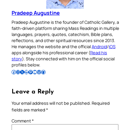
Pradeep Augustine
Pradeep Augustine is the founder of Catholic Gallery, a
faith-driven platform sharing Mass Readings in multiple
languages, prayers, quotes, catechism, Bible plans,
reflections, and other spiritual resources since 2013.
He manages the website and the official
Android
/
iOS
apps alongside his professional career (
Read his
story
). Stay connected with him on the official social
profiles below.
Follow Pradeep on Facebook
Follow Pradeep on Instagram
Follow Pradeep on X
Follow Pradeep on LinkedIn
Follow Pradeep on Pinterest
Subscribe to Pradeep’s Youtube Channel
Follow Pradeep on WordPress
Follow Pradeep on GitHub
Leave a Reply
Your email address will not be published.
Required
fields are marked
*
Comment
*