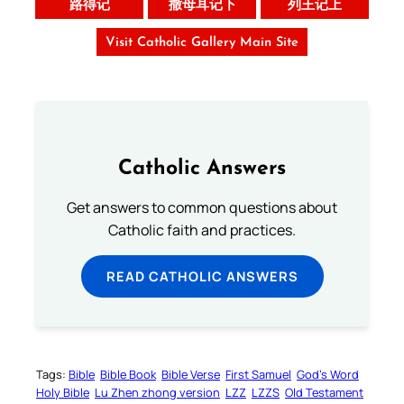
路得记
撒母耳记下
列王记上
Visit Catholic Gallery Main Site
Catholic Answers
Get answers to common questions about
Catholic faith and practices.
READ CATHOLIC ANSWERS
Tags:
Bible
Bible Book
Bible Verse
First Samuel
God’s Word
Holy Bible
Lu Zhen zhong version
LZZ
LZZS
Old Testament