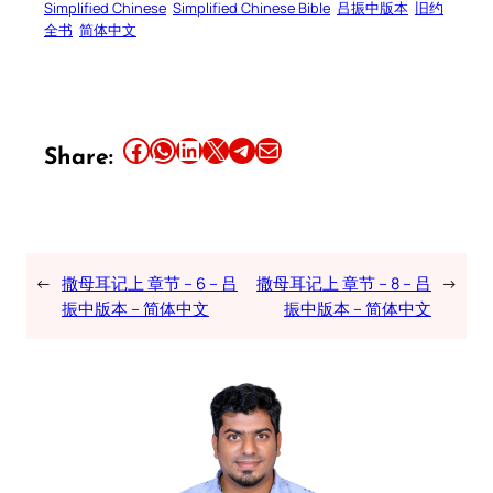
Simplified Chinese
Simplified Chinese Bible
吕振中版本
旧约
全书
简体中文
Share this article on Facebook
Share this article on WhatsApp
Share this article on LinkedIn
Share this article on X
Share this article on Telegram
Email this Article
Share:
←
撒母耳记上 章节 – 6 – 吕
撒母耳记上 章节 – 8 – 吕
→
振中版本 – 简体中文
振中版本 – 简体中文