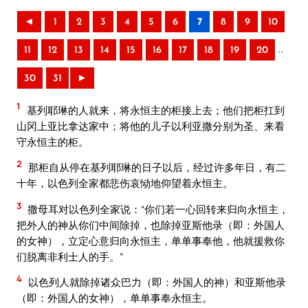
◄
1
2
3
4
5
6
7
8
9
10
..
11
12
13
14
15
16
17
18
19
20
30
31
►
1
基列耶琳的人就来，将永恒主的柜接上去；他们把柜扛到
山冈上亚比拿达家中；将他的儿子以利亚撒分别为圣、来看
守永恒主的柜。
2
那柜自从停在基列耶琳的日子以后，经过许多年日，有二
十年，以色列全家都悲伤哀恸地仰望着永恒主。
3
撒母耳对以色列全家说：“你们若一心回转来归向永恒主，
把外人的神从你们中间除掉，也除掉亚斯他录（即：外国人
的女神），立定心意归向永恒主，单单事奉他，他就援救你
们脱离非利士人的手。”
4
以色列人就除掉诸众巴力（即：外国人的神）和亚斯他录
（即：外国人的女神），单单事奉永恒主。