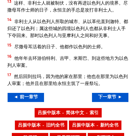
13
这样、非利士人就被制伏，没有再进以色列人的境界。尽
撒母耳作士师的日子，永恒主的手总是攻打非利士人。
14
非利士人从以色列人所取的城市、从以革伦直到迦特、都
归还了以色列；属这些城的四境以色列人也都从非利士人手
下夺回来。那时以色列人与亚摩利人之间和好无事。
15
尽撒母耳活着的日子、他都作以色列的士师。
16
他年年去环游伯特利、吉甲、米斯巴、到这些地方为以色
列人审案。
17
然后回到拉玛，因为他的家在那里；他也在那里为以色列
人审案；他并且在那里给永恒主筑了一座祭坛。
◄ 前一章节
下一章节 ►
吕振中版本 – 简体中文 – 索引
吕振中版本 – 旧约全书
吕振中版本 – 新约全书