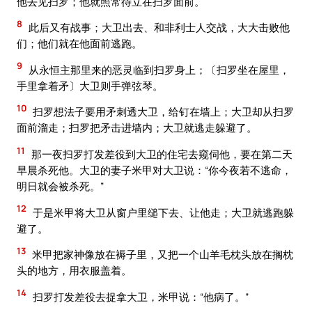
他去见扫罗；他就照常待立在扫罗面前。
8
此后又有战事；大卫出去、和非利士人交战，大大击败他
们；他们就在他面前逃跑。
9
从永恒主那里来的恶灵临到扫罗身上；〔扫罗坐在屋里，
手里拿着矛〕大卫则手弹弦琴。
10
扫罗想法子要用矛刺透大卫，给钉在墙上；大卫却从扫罗
面前溜走；扫罗把矛击进墙内；大卫就逃走躲避了。
11
那一夜扫罗打发差役到大卫的住宅去窥伺他，要在第二天
早晨杀死他。大卫的妻子米甲对大卫说：“你今夜若不逃命，
明日就会被杀死。”
12
于是米甲将大卫从窗户里缒下去、让他走；大卫就逃跑躲
避了。
13
米甲把家神像放在褥子里，又把一个山羊毛枕头放在搁枕
头的地方，用衣服盖着。
14
扫罗打发差役去捉拿大卫，米甲说：“他病了。”