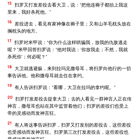
15
扫罗又打发差役去看大卫，说：“把他连褥子都抬上我这
里来，我好杀死他。”
16
差役进去，看见有家神像在褥子里；又有山羊毛枕头放在
搁枕头的地方。
17
扫罗对米甲说：“你为什么这样哄骗我，放我的仇敌逃走
呢？”米甲回答扫罗说：“他对我说：‘你放我走；不然，我就
杀死你’；何必呢？”
18
大卫就逃避躲，来到拉玛见撒母耳，将扫罗向他行的一切
事告诉他。他和撒母耳就去住在拿约。
19
有人告诉扫罗说：“看哪，大卫在拉玛的拿约呢。”
20
扫罗打发差役去捉拿大卫；去的人看见一群神言人正在传
神言，撒母耳也站在其中监管着他们；扫罗的差役们也受上
帝的灵感动而发神言狂。
21
有人将这事告诉扫罗，扫罗又打发别的差役去，这些差役
也受感动而发神言狂。扫罗第三次打发差役去，这些差役也
受感动而发神言狂。