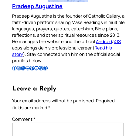
Pradeep Augustine
Pradeep Augustine is the founder of Catholic Gallery, a
faith-driven platform sharing Mass Readings in multiple
languages, prayers, quotes, catechism, Bible plans,
reflections, and other spiritual resources since 2013.
He manages the website and the official
Android
/
iOS
apps alongside his professional career (
Read his
story
). Stay connected with him on the official social
profiles below.
Follow Pradeep on Facebook
Follow Pradeep on Instagram
Follow Pradeep on X
Follow Pradeep on LinkedIn
Follow Pradeep on Pinterest
Subscribe to Pradeep’s Youtube Channel
Follow Pradeep on WordPress
Follow Pradeep on GitHub
Leave a Reply
Your email address will not be published.
Required
fields are marked
*
Comment
*