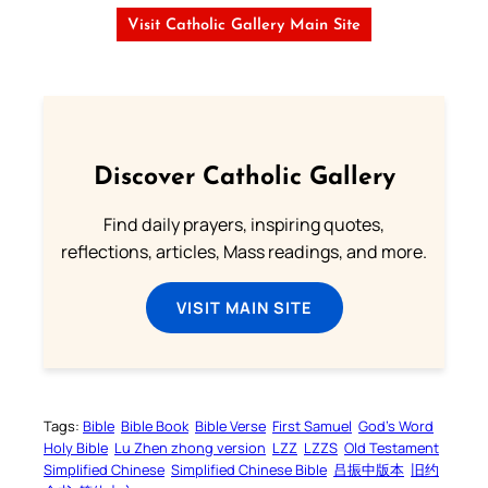
Visit Catholic Gallery Main Site
Discover Catholic Gallery
Find daily prayers, inspiring quotes,
reflections, articles, Mass readings, and more.
VISIT MAIN SITE
Tags:
Bible
Bible Book
Bible Verse
First Samuel
God’s Word
Holy Bible
Lu Zhen zhong version
LZZ
LZZS
Old Testament
Simplified Chinese
Simplified Chinese Bible
吕振中版本
旧约