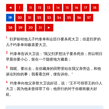
..
◄
1
11
12
13
14
15
16
17
18
19
20
21
22
23
24
25
26
27
28
29
30
31
►
1
扫罗吩咐他儿子约拿单和众臣仆要杀死大卫；但是扫罗的
儿子约拿单却极喜爱大卫。
2
约拿单告诉大卫说：“我父扫罗想法子要杀死你；所以明日
早晨你要小心，留在一个隐密地方藏着；
3
我呢、要出去，在你藏身的田野里站在我父亲旁边，和他
谈论到你的事；我看看怎样，便告诉你。”
4
约拿单向他父亲替大卫说好话，说：“王不可得罪王的仆人
大卫；因为他未曾得罪了你；他所行的对于你都有极大好
处。