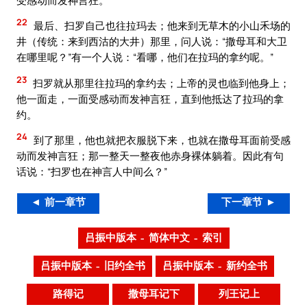
22
最后、扫罗自己也往拉玛去；他来到无草木的小山禾场的
井（传统：来到西沽的大井）那里，问人说：“撒母耳和大卫
在哪里呢？”有一个人说：“看哪，他们在拉玛的拿约呢。”
23
扫罗就从那里往拉玛的拿约去；上帝的灵也临到他身上；
他一面走，一面受感动而发神言狂，直到他抵达了拉玛的拿
约。
24
到了那里，他也就把衣服脱下来，也就在撒母耳面前受感
动而发神言狂；那一整天一整夜他赤身裸体躺着。因此有句
话说：“扫罗也在神言人中间么？”
◄ 前一章节
下一章节 ►
吕振中版本 – 简体中文 – 索引
吕振中版本 – 旧约全书
吕振中版本 – 新约全书
路得记
撒母耳记下
列王记上