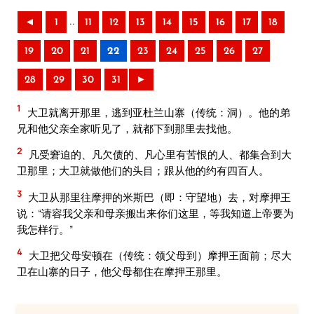
..
◄
1
11
12
13
14
15
16
17
18
19
20
21
22
23
24
25
26
27
28
29
30
31
►
1
大卫就离开那里，逃到亚杜兰山寨（传统：洞）。他的弟
兄和他父亲全家听见了，就都下到那里去找他。
2
凡受窘迫的、凡欠债的、凡心里有苦恨的人、都集合到大
卫那里；大卫就做他们的头目；跟从他的约有四百人。
3
大卫从那里往摩押的米斯巴（即：守望地）去，对摩押王
说：“请容我父亲和母亲搬出来你们这里，等我知道上帝要为
我怎样行。”
4
大卫把父母安顿在（传统：领父母到）摩押王面前；尽大
卫在山寨的日子，他父母都住在摩押王那里。