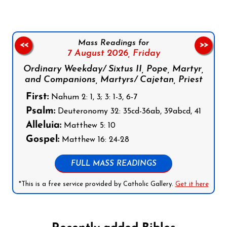
Mass Readings for
<<
>>
7 August 2026,
Friday
Ordinary Weekday/ Sixtus II, Pope, Martyr,
and Companions, Martyrs/ Cajetan, Priest
First:
Nahum 2: 1, 3; 3: 1-3, 6-7
Psalm:
Deuteronomy 32: 35cd-36ab, 39abcd, 41
Alleluia:
Matthew 5: 10
Gospel:
Matthew 16: 24-28
FULL MASS READINGS
*This is a free service provided by Catholic Gallery.
Get it here