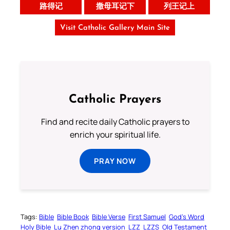
路得记
撒母耳记下
列王记上
Visit Catholic Gallery Main Site
Catholic Prayers
Find and recite daily Catholic prayers to
enrich your spiritual life.
PRAY NOW
Tags:
Bible
Bible Book
Bible Verse
First Samuel
God’s Word
Holy Bible
Lu Zhen zhong version
LZZ
LZZS
Old Testament