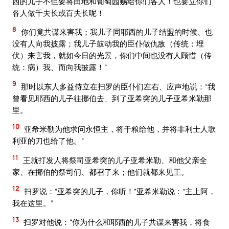
西的儿子不但要将田地和葡萄园赐给你们各人！也要立你们
各人做千夫长或百夫长呢！
8
你们竟共谋来害我；我儿子同耶西的儿子结盟的时候、也
没有人向我披露；我儿子鼓动我的臣仆做仇敌（传统：埋
伏）来害我，就如今日的光景，你们中间也没有人顾惜（传
统：病）我、而向我披露！”
9
那时以东人多益侍立在扫罗的臣仆们左右、应声地说：“我
曾看见耶西的儿子往挪伯去、到了亚希突的儿子亚希米勒那
里。
10
亚希米勒为他求问永恒主，将干粮给他，并将非利士人歌
利亚的刀也给了他。”
11
王就打发人将祭司亚希突的儿子亚希米勒、和他父亲全
家、在挪伯的祭司们、都召了来；他们就都来见王。
12
扫罗说：“亚希突的儿子，你听！”亚希米勒说：“主上阿，
我在这里。”
13
扫罗对他说：“你为什么和耶西的儿子共谋来害我，将食