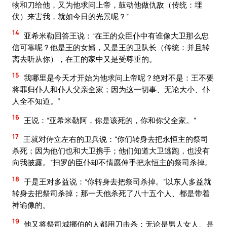
物和刀给他，又为他求问上帝，鼓动他做仇敌（传统：埋
伏）来害我，就如今日的光景呢？”
14
亚希米勒回答王说：“在王的众臣仆中有谁像大卫那么忠
信可靠呢？他是王的女婿，又是王的卫队长（传统：并且转
离去听从你），在王的家中又是受尊重的。
15
我哪里是今天才开始为他求问上帝呢？绝对不是：王不要
将罪归仆人和仆人父亲全家；因为这一切事、无论大小、仆
人全不知道。”
16
王说：“亚希米勒阿，你是该死的，你和你父全家。”
17
王就对侍立左右的卫兵说：“你们转身去把永恒主的祭司
杀死；因为他们也和大卫携手；他们知道大卫逃跑，也没有
向我披露。”扫罗的臣仆却不情愿伸手把永恒主的祭司杀掉。
18
于是王对多益说：“你转身去把祭司杀掉。”以东人多益就
转身去把祭司杀掉；那一天他杀死了八十五个人、都是带着
神谕像的。
19
他又将祭司城挪伯的人都用刀击杀：无论是男人女人、是