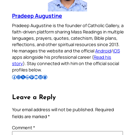
Pradeep Augustine
Pradeep Augustine is the founder of Catholic Gallery, a
faith-driven platform sharing Mass Readings in multiple
languages, prayers, quotes, catechism, Bible plans,
reflections, and other spiritual resources since 2013.
He manages the website and the official
Android
/
iOS
apps alongside his professional career (
Read his
story
). Stay connected with him on the official social
profiles below.
Follow Pradeep on Facebook
Follow Pradeep on Instagram
Follow Pradeep on X
Follow Pradeep on LinkedIn
Follow Pradeep on Pinterest
Subscribe to Pradeep’s Youtube Channel
Follow Pradeep on WordPress
Follow Pradeep on GitHub
Leave a Reply
Your email address will not be published.
Required
fields are marked
*
Comment
*