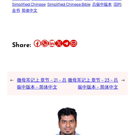
Simplified Chinese
Simplified Chinese Bible
吕振中版本
旧约
全书
简体中文
Share this article on Facebook
Share this article on WhatsApp
Share this article on LinkedIn
Share this article on X
Share this article on Telegram
Email this Article
Share:
←
撒母耳记上 章节 – 21 – 吕
撒母耳记上 章节 – 23 – 吕
→
振中版本 – 简体中文
振中版本 – 简体中文