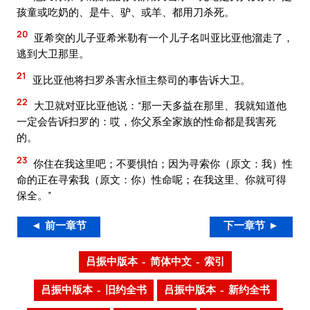
孩童或吃奶的、是牛、驴、或羊、都用刀杀死。
20
亚希突的儿子亚希米勒有一个儿子名叫亚比亚他溜走了，
逃到大卫那里。
21
亚比亚他将扫罗杀害永恒主祭司的事告诉大卫。
22
大卫就对亚比亚他说：“那一天多益在那里、我就知道他
一定会告诉扫罗的：哎，你父系全家族的性命都是我害死
的。
23
你住在我这里吧；不要惧怕；因为寻索你（原文：我）性
命的正在寻索我（原文：你）性命呢；在我这里、你就可得
保全。”
◄ 前一章节
下一章节 ►
吕振中版本 – 简体中文 – 索引
吕振中版本 – 旧约全书
吕振中版本 – 新约全书