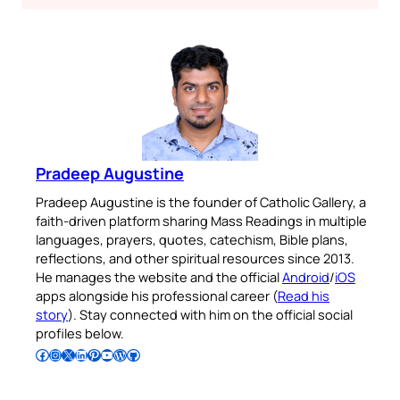
Pradeep Augustine
Pradeep Augustine is the founder of Catholic Gallery, a
faith-driven platform sharing Mass Readings in multiple
languages, prayers, quotes, catechism, Bible plans,
reflections, and other spiritual resources since 2013.
He manages the website and the official
Android
/
iOS
apps alongside his professional career (
Read his
story
). Stay connected with him on the official social
profiles below.
Follow Pradeep on Facebook
Follow Pradeep on Instagram
Follow Pradeep on X
Follow Pradeep on LinkedIn
Follow Pradeep on Pinterest
Subscribe to Pradeep’s Youtube Channel
Follow Pradeep on WordPress
Follow Pradeep on GitHub