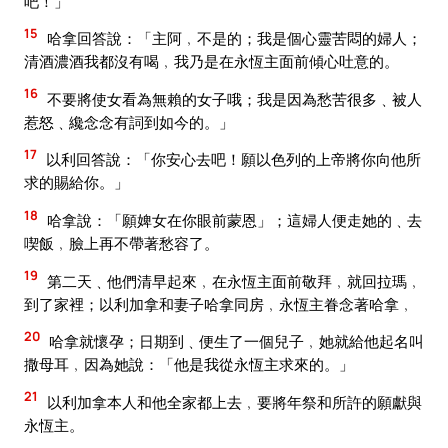
吧！」
15
哈拿回答說：「主阿﹐不是的；我是個心靈苦悶的婦人；
清酒濃酒我都沒有喝﹐我乃是在永恆主面前傾心吐意的。
16
不要將使女看為無賴的女子哦；我是因為愁苦很多﹑被人
惹怒﹑纔念念有詞到如今的。」
17
以利回答說：「你安心去吧！願以色列的上帝將你向他所
求的賜給你。」
18
哈拿說：「願婢女在你眼前蒙恩」；這婦人便走她的﹑去
喫飯﹐臉上再不帶著愁容了。
19
第二天﹑他們清早起來﹐在永恆主面前敬拜﹐就回拉瑪﹐
到了家裡；以利加拿和妻子哈拿同房﹐永恆主眷念著哈拿﹐
20
哈拿就懷孕；日期到﹑便生了一個兒子﹐她就給他起名叫
撒母耳﹐因為她說：「他是我從永恆主求來的。」
21
以利加拿本人和他全家都上去﹐要將年祭和所許的願獻與
永恆主。