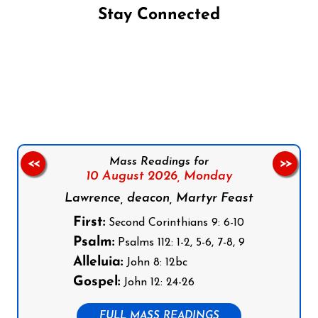
Stay Connected
Follow us on Facebook
Follow us on Instagram
Follow us on X
Subscribe to our YouTube Channel
Follow us on WhatsApp
Mass Readings for
<<
>>
10 August 2026,
Monday
Lawrence, deacon, Martyr Feast
First:
Second Corinthians 9: 6-10
Psalm:
Psalms 112: 1-2, 5-6, 7-8, 9
Alleluia:
John 8: 12bc
Gospel:
John 12: 24-26
FULL MASS READINGS