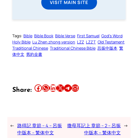
VISIT MAIN SITE
Tags:
Bible
Bible Book
Bible Verse
First Samuel
God’s Word
Holy Bible
Lu Zhen zhong version
LZZ
LZZT
Old Testament
Traditional Chinese
Traditional Chinese Bible
呂振中版本
繁
体中文
舊約全書
Share this article on Facebook
Share this article on WhatsApp
Share this article on LinkedIn
Share this article on X
Share this article on Telegram
Email this Article
Share:
←
路得記 章節 – 4 – 呂振
撒母耳記上 章節 – 2 – 呂振
→
中版本 – 繁体中文
中版本 – 繁体中文