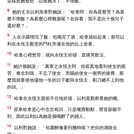
這樣惹她發怒﹐以致她哭了﹐不喫飯。
8
她的丈夫以利加拿對她說：「哈拿阿﹐你為甚麼哭？為甚
麼不喫飯？為甚麼心裡難過呢？在你看﹐我不是比十個兒子
還好麼？」
9
人在示羅喫完了飯﹐也喝完了酒﹐哈拿就站起來；祭司以
利在永恆主殿堂的門柱旁邊在他的位上坐著。
10
哈拿心裡愁苦﹐就向永恆主祈禱﹐直痛哭飲泣。
11
她許個願說：「萬軍之永恆主阿﹐你若真地看到使女的困
苦﹐眷念到我﹐不忘了使女﹐而賜給使女一個男的後裔﹐那
麼我就要使他儘他一生的日子獻與永恆主﹐剃刀總不上到他
的頭。」
12
哈拿在永恆主面前不住地祈禱﹐以利直觀察看她的嘴。
13
原來哈拿是心中念念有詞﹐只是嘴唇動動﹐聲音卻聽不
到﹐因此以利以為她是個喝醉了的婦人。
14
以利對她說：「你露醉像要到幾時呢？把你的酒除去