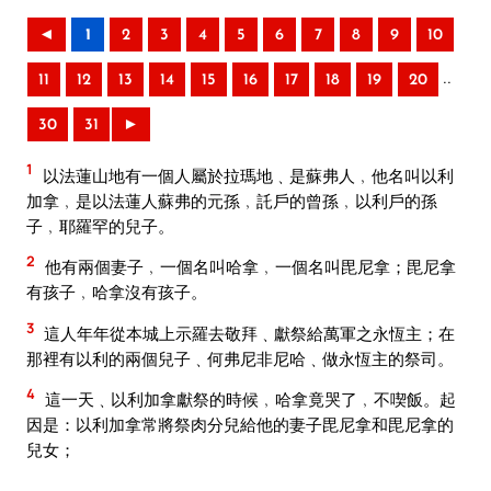
◄
1
2
3
4
5
6
7
8
9
10
..
11
12
13
14
15
16
17
18
19
20
30
31
►
1
以法蓮山地有一個人屬於拉瑪地﹑是蘇弗人﹐他名叫以利
加拿﹐是以法蓮人蘇弗的元孫﹐託戶的曾孫﹐以利戶的孫
子﹐耶羅罕的兒子。
2
他有兩個妻子﹐一個名叫哈拿﹐一個名叫毘尼拿；毘尼拿
有孩子﹐哈拿沒有孩子。
3
這人年年從本城上示羅去敬拜﹑獻祭給萬軍之永恆主；在
那裡有以利的兩個兒子﹑何弗尼非尼哈﹑做永恆主的祭司。
4
這一天﹑以利加拿獻祭的時候﹐哈拿竟哭了﹐不喫飯。起
因是：以利加拿常將祭肉分兒給他的妻子毘尼拿和毘尼拿的
兒女；