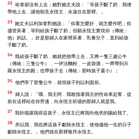
22
哈拿卻沒有上去；她對她丈夫說：「等孩子斷了奶﹐我便
帶他上去﹑讓他朝見永恆主﹐永遠住在那裡。」
23
她丈夫以利加拿對她說：「你看怎麼好﹑就怎麼作吧；你
儘管呆著﹑等到給孩子斷了奶；但願永恆主實現你（傳統：
他）的話。」於是那婦人在家裡呆著﹑乳養兒子﹐直到給孩
子斷了奶。
24
既給孩子斷了奶﹐她就把他帶上去﹐又將一隻三歲公牛
（傳統：三隻公牛）﹑一伊法麵粉﹑一皮袋酒﹑一齊帶到示
羅永恆主的殿；也帶孩子去（傳統：那時孩子還小）；
25
他們宰了那隻公牛﹐就領孩子到以利面前。
26
婦人說：「哦﹐我主阿﹐我敢指著我主的性命來起誓﹐從
前在這裡站在你旁邊﹑向永恆主祈禱的那婦人就是我。
27
我祈禱讓我得這孩子﹐永恆主已將我向他求的賜給我了。
28
所以我﹐我也將這孩子獻歸永恆主﹐使他儘他一生的日子
獻歸永恆主。」他們就在那裡敬拜永恆主。