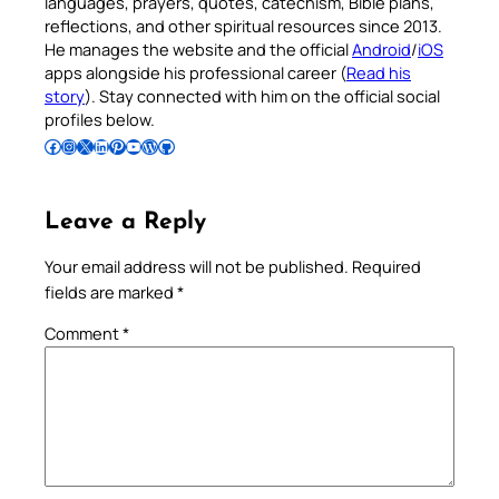
languages, prayers, quotes, catechism, Bible plans,
reflections, and other spiritual resources since 2013.
He manages the website and the official
Android
/
iOS
apps alongside his professional career (
Read his
story
). Stay connected with him on the official social
profiles below.
Follow Pradeep on Facebook
Follow Pradeep on Instagram
Follow Pradeep on X
Follow Pradeep on LinkedIn
Follow Pradeep on Pinterest
Subscribe to Pradeep’s Youtube Channel
Follow Pradeep on WordPress
Follow Pradeep on GitHub
Leave a Reply
Your email address will not be published.
Required
fields are marked
*
Comment
*