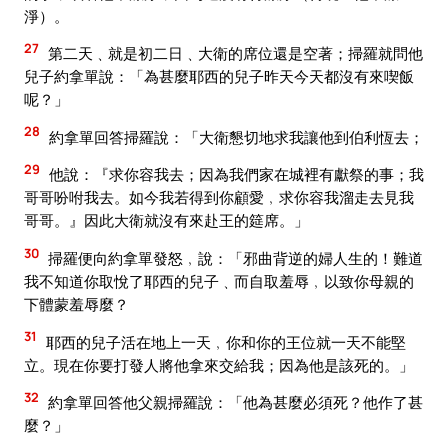
淨）。
27
第二天﹑就是初二日﹑大衛的席位還是空著；掃羅就問他
兒子約拿單說：「為甚麼耶西的兒子昨天今天都沒有來喫飯
呢？」
28
約拿單回答掃羅說：「大衛懇切地求我讓他到伯利恆去；
29
他說：『求你容我去；因為我們家在城裡有獻祭的事；我
哥哥吩咐我去。如今我若得到你顧愛﹐求你容我溜走去見我
哥哥。』因此大衛就沒有來赴王的筵席。」
30
掃羅便向約拿單發怒﹐說：「邪曲背逆的婦人生的！難道
我不知道你取悅了耶西的兒子﹑而自取羞辱﹐以致你母親的
下體蒙羞辱麼？
31
耶西的兒子活在地上一天﹐你和你的王位就一天不能堅
立。現在你要打發人將他拿來交給我；因為他是該死的。」
32
約拿單回答他父親掃羅說：「他為甚麼必須死？他作了甚
麼？」