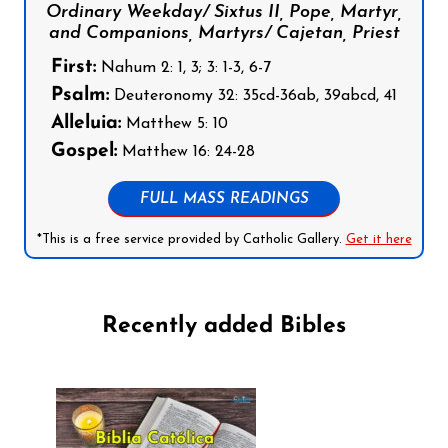
Ordinary Weekday/ Sixtus II, Pope, Martyr,
and Companions, Martyrs/ Cajetan, Priest
First:
Nahum 2: 1, 3; 3: 1-3, 6-7
Psalm:
Deuteronomy 32: 35cd-36ab, 39abcd, 41
Alleluia:
Matthew 5: 10
Gospel:
Matthew 16: 24-28
FULL MASS READINGS
*This is a free service provided by Catholic Gallery.
Get it here
Recently added Bibles