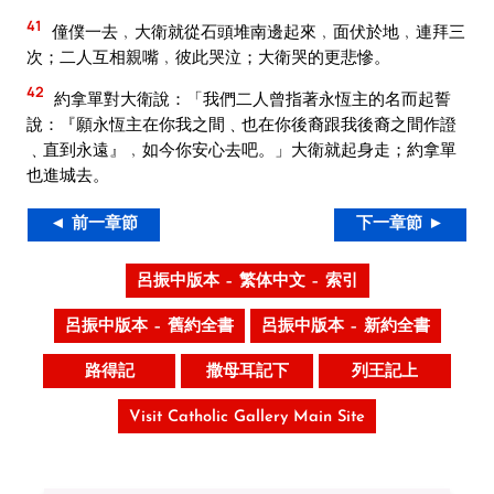
41
僮僕一去﹐大衛就從石頭堆南邊起來﹐面伏於地﹐連拜三
次；二人互相親嘴﹐彼此哭泣；大衛哭的更悲慘。
42
約拿單對大衛說：「我們二人曾指著永恆主的名而起誓
說：『願永恆主在你我之間﹑也在你後裔跟我後裔之間作證
﹑直到永遠』﹐如今你安心去吧。」大衛就起身走；約拿單
也進城去。
◄ 前一章節
下一章節 ►
呂振中版本 – 繁体中文 – 索引
呂振中版本 – 舊約全書
呂振中版本 – 新約全書
路得記
撒母耳記下
列王記上
Visit Catholic Gallery Main Site