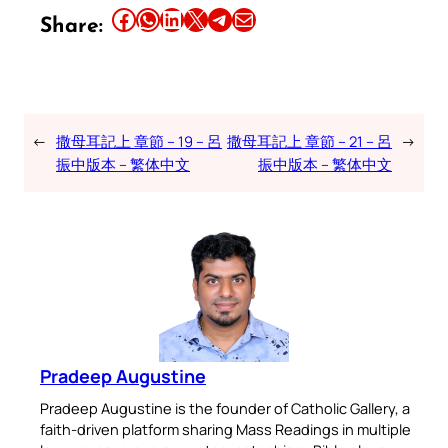
Share this article on Facebook
Share this article on WhatsApp
Share this article on LinkedIn
Share this article on X
Share this article on Telegram
Email this Article
Share:
←
撒母耳記上 章節 – 19 – 呂
撒母耳記上 章節 – 21 – 呂
→
振中版本 – 繁体中文
振中版本 – 繁体中文
Pradeep Augustine
Pradeep Augustine is the founder of Catholic Gallery, a
faith-driven platform sharing Mass Readings in multiple