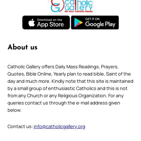
About us
Catholic Gallery offers Daily Mass Readings, Prayers,
Quotes, Bible Online, Yearly plan to read bible, Saint of the
day and much more. Kindly note that this site is maintained
by a small group of enthusiastic Catholics and this is not
from any Church or any Religious Organization. For any
queries contact us through the e-mail address given
below.
Contact us:
info@catholicgallery.org