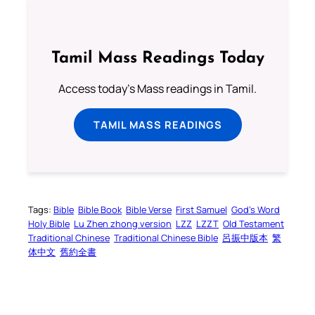
Tamil Mass Readings Today
Access today's Mass readings in Tamil.
TAMIL MASS READINGS
Tags:
Bible
Bible Book
Bible Verse
First Samuel
God’s Word
Holy Bible
Lu Zhen zhong version
LZZ
LZZT
Old Testament
Traditional Chinese
Traditional Chinese Bible
呂振中版本
繁
体中文
舊約全書