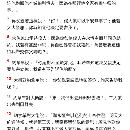
許他跑回他本城伯利恆去；因為在那裡他全家有獻年祭的
事。』
7
你父親若這樣說：『好！』僕人就可以平安無事了；他若
大大發怒﹐你就知道他決定要害我了。
8
求你以忠愛待僕人；因為你曾使僕人在永恆主面前同你結
約。我若有甚麼罪愆﹐你自己儘管把我殺死；為甚麼要這樣
待我帶交你父親呢？」
9
約拿單說：「你絕對不至於如此。我若準知道我父親決定
要加害於你﹐我還有不告訴你的麼？」
10
大衛對約拿單說：「你父親若嚴厲地回答你﹐誰來告訴我
呢？」
11
約拿單對大衛說：「來﹐我們出去到田野去吧！」二人就
出去到田野去。
12
約拿單對大衛說：「願永恆主以色列的上帝作證。明天大
約這時候﹐就是第三天﹐我窺察我父親的意思；若見他對你
有好意﹐那時﹑我還有不打發人來找你﹑向你披露的麼？