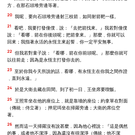
方﹐在那石頭堆旁邊等著。
20
我呢﹑要向石頭堆旁邊射三枝箭﹐如同射箭靶一樣。
21
看吧﹐我要打發僮僕﹐說：『去把箭找來。』我若對僮僕
說：『看哪﹐箭在你後頭呢；把箭拿來。」那麼﹑你就可以
回來；我指著永活的永恆主來起誓﹐你一定平安無事。
22
但我若對童子說：『看哪﹐箭在你前頭呢。』那麼你就可
以往前走；因為是永恆主打發你去的。
23
至於你我今天所說的話﹐看哪﹐有永恆主在你我之間作證
﹑直到永遠。」
24
於是大衛去藏在田間。到了初一日﹑王坐席要喫飯。
25
王照常坐在他的座位上﹑就是靠墻的座位；約拿單在對面
（傳統：侍立著）；押尼珥坐在掃羅旁邊；大衛的席位空
著。
26
然而這一天掃羅沒有說甚麼﹐因為他心裡說：『這是偶然
的事﹐或者他不潔淨﹐因為還沒有得潔淨（傳統：他不潔