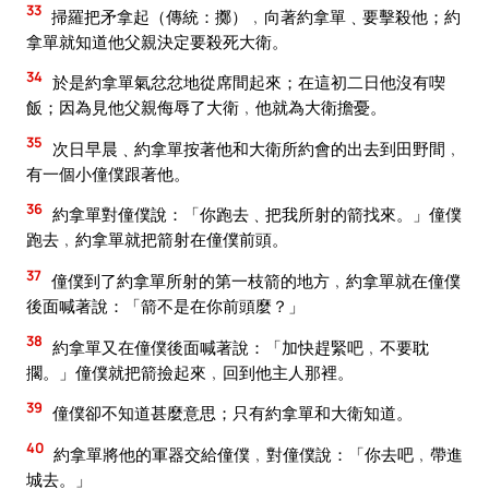
33
掃羅把矛拿起（傳統：擲）﹐向著約拿單﹑要擊殺他；約
拿單就知道他父親決定要殺死大衛。
34
於是約拿單氣忿忿地從席間起來；在這初二日他沒有喫
飯；因為見他父親侮辱了大衛﹐他就為大衛擔憂。
35
次日早晨﹑約拿單按著他和大衛所約會的出去到田野間﹐
有一個小僮僕跟著他。
36
約拿單對僮僕說：「你跑去﹑把我所射的箭找來。」僮僕
跑去﹐約拿單就把箭射在僮僕前頭。
37
僮僕到了約拿單所射的第一枝箭的地方﹐約拿單就在僮僕
後面喊著說：「箭不是在你前頭麼？」
38
約拿單又在僮僕後面喊著說：「加快趕緊吧﹐不要耽
擱。」僮僕就把箭撿起來﹐回到他主人那裡。
39
僮僕卻不知道甚麼意思；只有約拿單和大衛知道。
40
約拿單將他的軍器交給僮僕﹐對僮僕說：「你去吧﹐帶進
城去。」