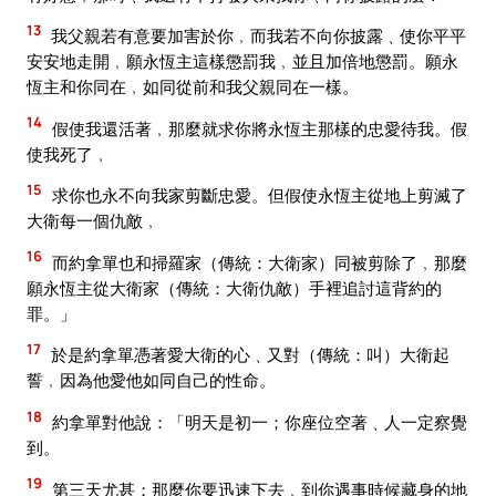
13
我父親若有意要加害於你﹐而我若不向你披露﹑使你平平
安安地走開﹐願永恆主這樣懲罰我﹐並且加倍地懲罰。願永
恆主和你同在﹐如同從前和我父親同在一樣。
14
假使我還活著﹐那麼就求你將永恆主那樣的忠愛待我。假
使我死了﹐
15
求你也永不向我家剪斷忠愛。但假使永恆主從地上剪滅了
大衛每一個仇敵﹐
16
而約拿單也和掃羅家（傳統：大衛家）同被剪除了﹐那麼
願永恆主從大衛家（傳統：大衛仇敵）手裡追討這背約的
罪。」
17
於是約拿單憑著愛大衛的心﹑又對（傳統：叫）大衛起
誓﹐因為他愛他如同自己的性命。
18
約拿單對他說：「明天是初一；你座位空著﹑人一定察覺
到。
19
第三天尤甚；那麼你要迅速下去﹐到你遇事時候藏身的地