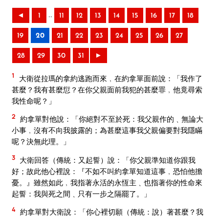
..
◄
1
11
12
13
14
15
16
17
18
19
20
21
22
23
24
25
26
27
28
29
30
31
►
1
大衛從拉瑪的拿約逃跑而來﹐在約拿單面前說：「我作了
甚麼？我有甚麼愆？在你父親面前我犯的甚麼罪﹐他竟尋索
我性命呢？」
2
約拿單對他說：「你絕對不至於死：我父親作的﹑無論大
小事﹐沒有不向我披露的；為甚麼這事我父親偏要對我隱瞞
呢？決無此理。」
3
大衛回答（傳統：又起誓）說：「你父親準知道你跟我
好；故此他心裡說：『不如不叫約拿單知道這事﹐恐怕他擔
憂。』雖然如此﹐我指著永活的永恆主﹑也指著你的性命來
起誓：我與死之間﹑只有一步之隔罷了。」
4
約拿單對大衛說：「你心裡切願（傳統：說）著甚麼？我