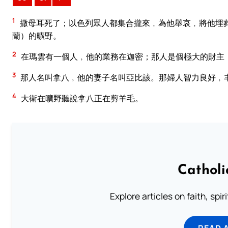
1
撒母耳死了；以色列眾人都集合攏來﹐為他舉哀﹐將他埋
蘭）的曠野。
2
在瑪雲有一個人﹐他的業務在迦密；那人是個極大的財主
3
那人名叫拿八﹐他的妻子名叫亞比該。那婦人智力良好﹐
4
大衛在曠野聽說拿八正在剪羊毛。
Catholi
Explore articles on faith, spi
READ 