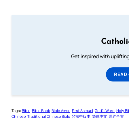
Cathol
Get inspired with uplifti
READ
Tags:
Bible
Bible Book
Bible Verse
First Samuel
God’s Word
Holy Bi
Chinese
Traditional Chinese Bible
呂振中版本
繁体中文
舊約全書