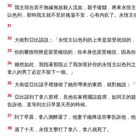
30
我主現在若不無緣無故殺人流血﹑親手復讎﹐將來永恆主
以色列﹐那時我主就不至於搖蕩不安﹐心有內疚了。永恆主
31
32
大衛對亞比該說：「永恆主以色列的上帝是當受祝頌的﹐
33
你的審慎明辨是當受稱頌的﹐你本身也當受稱頌﹐因為你
34
雖然如此﹐我指著那阻止了我加害於你的永恆主以色列之
拿八的男丁必定不留下一個。」
35
大衛從亞比該手裡接收了她所帶來的東西﹐就對她說：「
36
亞比該到了拿八那裡﹐見他在家裡擺設筵席﹑如同王的筵
告訴他﹑直等到次日早晨天亮的時候。
37
到了早晨﹐拿八酒醉退了﹐他妻子纔將這些事告訴他﹐他
38
過了十天﹑永恆主擊打了拿八﹐拿八就死了。