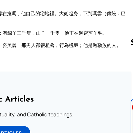
葬在拉瑪﹑他自己的宅地裡。大衛起身﹐下到瑪雲（傳統：巴
：有綿羊三千隻﹑山羊一千隻；他正在迦密剪羊毛。
丰姿美麗；那男人卻很粗魯﹐行為極壞；他是迦勒族的人。
Follow us 
c Articles
rituality, and Catholic teachings.
ARTICLES