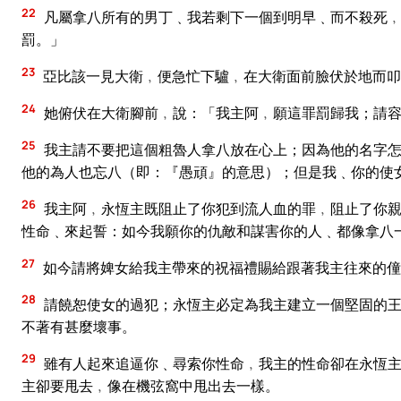
22
凡屬拿八所有的男丁﹑我若剩下一個到明早﹑而不殺死﹐
罰。」
23
亞比該一見大衛﹐便急忙下驢﹐在大衛面前臉伏於地而叩
24
她俯伏在大衛腳前﹐說：「我主阿﹐願這罪罰歸我；請容
25
我主請不要把這個粗魯人拿八放在心上；因為他的名字怎
他的為人也忘八（即：『愚頑』的意思）；但是我﹑你的使
26
我主阿﹐永恆主既阻止了你犯到流人血的罪﹐阻止了你親
性命﹑來起誓：如今我願你的仇敵和謀害你的人﹑都像拿八
27
如今請將婢女給我主帶來的祝福禮賜給跟著我主往來的僮
28
請饒恕使女的過犯；永恆主必定為我主建立一個堅固的王
不著有甚麼壞事。
29
雖有人起來追逼你﹑尋索你性命﹐我主的性命卻在永恆主
主卻要甩去﹐像在機弦窩中甩出去一樣。