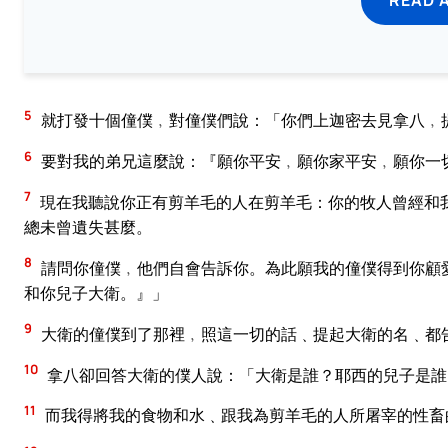
5
就打發十個僮僕﹐對僮僕們說：「你們上迦密去見拿八﹐
6
要對我的弟兄這麼說：『願你平安﹐願你家平安﹐願你一
7
現在我聽說你正有剪羊毛的人在剪羊毛：你的牧人曾經和
總未曾遺失甚麼。
8
請問你僮僕﹐他們自會告訴你。為此願我的僮僕得到你顧
和你兒子大衛。』」
9
大衛的僮僕到了那裡﹐照這一切的話﹑提起大衛的名﹑都
10
拿八卻回答大衛的僕人說：「大衛是誰？耶西的兒子是誰
11
而我得將我的食物和水﹑跟我為剪羊毛的人所屠宰的性畜