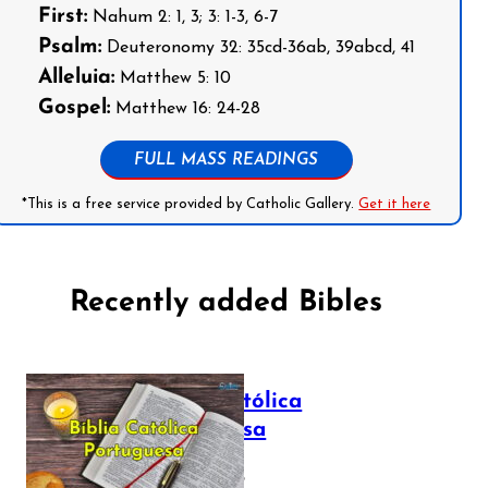
First:
Nahum 2: 1, 3; 3: 1-3, 6-7
Psalm:
Deuteronomy 32: 35cd-36ab, 39abcd, 41
Alleluia:
Matthew 5: 10
Gospel:
Matthew 16: 24-28
FULL MASS READINGS
*This is a free service provided by Catholic Gallery.
Get it here
Recently added Bibles
Bíblia Católica
Portuguesa
July 16, 2025