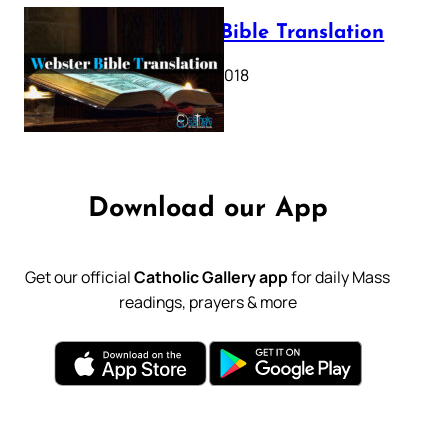
Webster Bible Translation
October 11, 2018
Download our App
Get our official
Catholic Gallery app
for daily Mass
readings, prayers & more