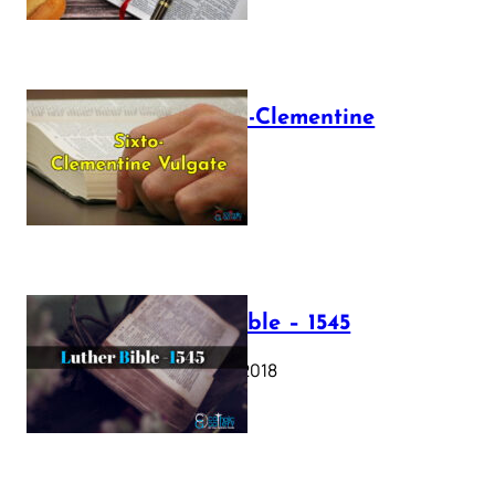
The Sixto-Clementine
Vulgate
July 12, 2025
Luther Bible – 1545
October 17, 2018