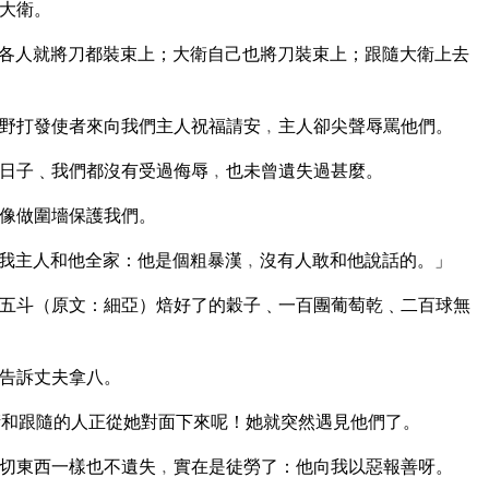
大衛。
各人就將刀都裝束上；大衛自己也將刀裝束上；跟隨大衛上去
野打發使者來向我們主人祝福請安﹐主人卻尖聲辱罵他們。
日子﹑我們都沒有受過侮辱﹐也未曾遺失過甚麼。
像做圍墻保護我們。
我主人和他全家：他是個粗暴漢﹐沒有人敢和他說話的。」
五斗（原文：細亞）焙好了的穀子﹑一百團葡萄乾﹑二百球無
告訴丈夫拿八。
和跟隨的人正從她對面下來呢！她就突然遇見他們了。
切東西一樣也不遺失﹐實在是徒勞了：他向我以惡報善呀。