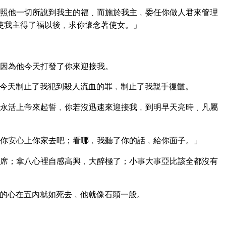
照他一切所說到我主的福﹑而施於我主﹐委任你做人君來管理
使我主得了福以後﹐求你懷念著使女。」
因為他今天打發了你來迎接我。
今天制止了我犯到殺人流血的罪﹐制止了我親手復讎。
永活上帝來起誓﹐你若沒迅速來迎接我﹐到明早天亮時﹑凡屬
你安心上你家去吧；看哪﹐我聽了你的話﹐給你面子。」
席；拿八心裡自感高興﹐大醉極了；小事大事亞比該全都沒有
的心在五內就如死去﹐他就像石頭一般。