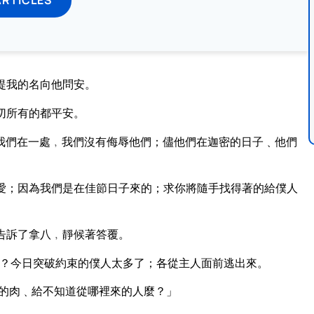
提我的名向他問安。
切所有的都平安。
我們在一處﹐我們沒有侮辱他們；儘他們在迦密的日子﹑他們
愛；因為我們是在佳節日子來的；求你將隨手找得著的給僕人
告訴了拿八﹐靜候著答覆。
？今日突破約束的僕人太多了；各從主人面前逃出來。
的肉﹑給不知道從哪裡來的人麼？」