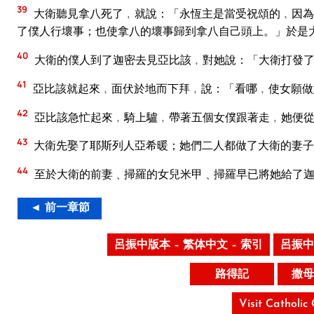
39
大衛聽見拿八死了﹐就說：「永恆主是當受祝頌的﹐因為
了僕人行壞事；也使拿八的壞事歸到拿八自己頭上。」於是
40
大衛的僕人到了迦密去見亞比該﹐對她說：「大衛打發了
41
亞比該就起來﹐面伏於地而下拜﹐說：「看哪﹐使女願做
42
亞比該急忙起來﹐騎上驢﹐帶著五個女僕跟著走﹐她便從
43
大衛先娶了耶斯列人亞希暖；她們二人都做了大衛的妻子
44
至於大衛的前妻﹑掃羅的女兒米甲﹑掃羅早已將她給了迦
◄ 前一章節
呂振中版本 – 繁体中文 – 索引
呂振中
路得記
撒母
Visit Catholic