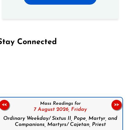
Stay Connected
on Facebook
Follow us on Instagram
Follow us on X
Subscribe to our YouTube Channel
Follow us on WhatsApp
Mass Readings for
<<
>>
7 August 2026,
Friday
Ordinary Weekday/ Sixtus II, Pope, Martyr, and
Companions, Martyrs/ Cajetan, Priest