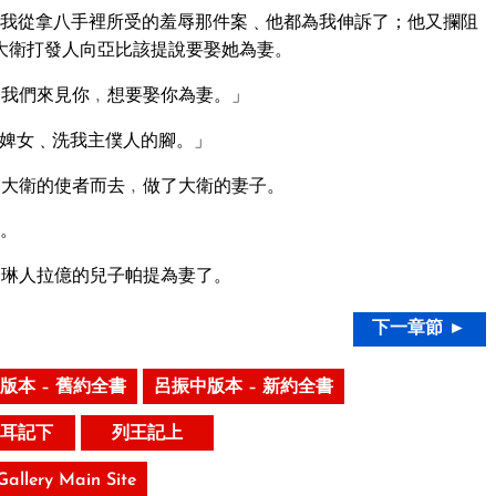
我從拿八手裡所受的羞辱那件案﹑他都為我伸訴了；他又攔阻
大衛打發人向亞比該提說要娶她為妻。
我們來見你﹐想要娶你為妻。」
婢女﹑洗我主僕人的腳。」
大衛的使者而去﹐做了大衛的妻子。
。
琳人拉億的兒子帕提為妻了。
下一章節 ►
版本 – 舊約全書
呂振中版本 – 新約全書
耳記下
列王記上
 Gallery Main Site