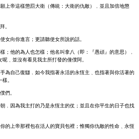
願上帝這樣懲罰大衛（傳統：大衛的仇敵）﹐並且加倍地懲
拜。
使女向你進言；更請聽使女所說的話。
樣；他的為人也怎樣；他名叫拿八（即：『愚頑』的意思）﹐
女呢﹑並沒有看見我主所打發的僮僕阿。
手為自己復讎﹐如今我指著永活的永恆主﹑也指著與你活著的
一樣。
僕們。
朝﹐因為我主打的乃是永恆主的仗；並且在你平生的日子也找
你的上帝那裡包在活人的寶貝包裡；惟獨你仇敵的性命﹑永恆