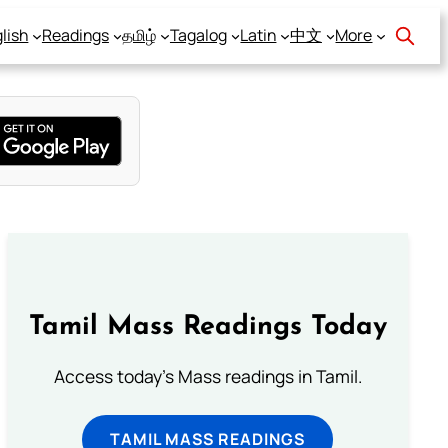
lish
Readings
தமிழ்
Tagalog
Latin
中文
More
Tamil Mass Readings Today
Access today's Mass readings in Tamil.
TAMIL MASS READINGS