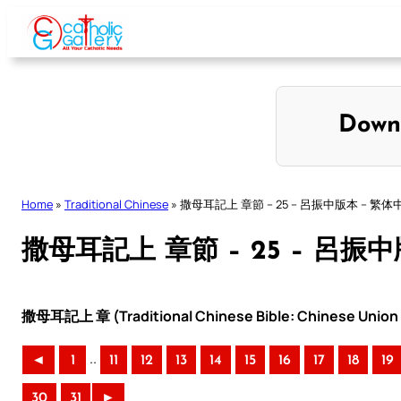
Skip
to
content
Down
Home
»
Traditional Chinese
»
撒母耳記上 章節 – 25 – 呂振中版本 – 繁体
撒母耳記上 章節 – 25 – 呂振
撒母耳記上 章 (Traditional Chinese Bible: Chinese Union 
..
◄
1
11
12
13
14
15
16
17
18
19
30
31
►