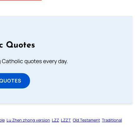
ic Quotes
ng Catholic quotes every day.
 QUOTES
ble
Lu Zhen zhong version
LZZ
LZZT
Old Testament
Traditional