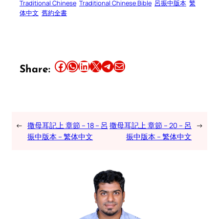
Traditional Chinese
Traditional Chinese Bible
呂振中版本
繁
体中文
舊約全書
Share this article on Facebook
Share this article on WhatsApp
Share this article on LinkedIn
Share this article on X
Share this article on Telegram
Email this Article
Share:
←
撒母耳記上 章節 – 18 – 呂
撒母耳記上 章節 – 20 – 呂
→
振中版本 – 繁体中文
振中版本 – 繁体中文