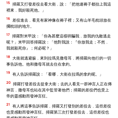
15
掃羅又打發差役去看大衛﹐說：「把他連褥子都抬上我這
裡來﹐我好殺死他。」
16
差役進去﹐看見有家神像在褥子裡；又有山羊毛枕頭放在
擱枕頭的地方。
17
掃羅對米甲說：「你為甚麼這樣哄騙我﹐放我的仇敵逃走
呢？」米甲回答掃羅說：「他對我說：『你放我走；不然﹐
我就殺死你』；何必呢？」
18
大衛就逃避躲﹐來到拉瑪見撒母耳﹐將掃羅向他行的一切
事告訴他。他和撒母耳就去住在拿約。
19
有人告訴掃羅說：「看哪﹐大衛在拉瑪的拿約呢。」
20
掃羅打發差役去捉拿大衛；去的人看見一群神言人正在傳
神言﹐撒母耳也站在其中監管著他們；掃羅的差役們也受上
帝的靈感動而發神言狂。
21
有人將這事告訴掃羅﹐掃羅又打發別的差役去﹐這些差役
也受感動而發神言狂。掃羅第三次打發差役去﹐這些差役也
受感動而發神言狂。