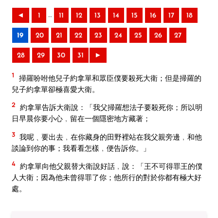
..
◄
1
11
12
13
14
15
16
17
18
19
20
21
22
23
24
25
26
27
28
29
30
31
►
1
掃羅吩咐他兒子約拿單和眾臣僕要殺死大衛；但是掃羅的
兒子約拿單卻極喜愛大衛。
2
約拿單告訴大衛說：「我父掃羅想法子要殺死你；所以明
日早晨你要小心﹐留在一個隱密地方藏著；
3
我呢﹑要出去﹐在你藏身的田野裡站在我父親旁邊﹐和他
談論到你的事；我看看怎樣﹐便告訴你。」
4
約拿單向他父親替大衛說好話﹐說：「王不可得罪王的僕
人大衛；因為他未曾得罪了你；他所行的對於你都有極大好
處。