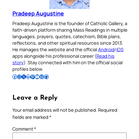
Pradeep Augustine
Pradeep Augustine is the founder of Catholic Gallery, a
faith-driven platform sharing Mass Readings in multiple
languages, prayers, quotes, catechism, Bible plans,
reflections, and other spiritual resources since 2013.
He manages the website and the official
Android
/
iOS
apps alongside his professional career (
Read his
story
). Stay connected with him on the official social
profiles below.
Follow Pradeep on Facebook
Follow Pradeep on Instagram
Follow Pradeep on X
Follow Pradeep on LinkedIn
Follow Pradeep on Pinterest
Subscribe to Pradeep’s Youtube Channel
Follow Pradeep on WordPress
Follow Pradeep on GitHub
Leave a Reply
Your email address will not be published.
Required
fields are marked
*
Comment
*