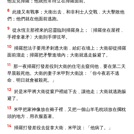
他去見掃羅；他就照常待立在掃羅面前。
8
此後又有戰事；大衛出去﹑和非利士人交戰﹐大大擊敗他
們；他們就在他面前逃跑。
9
從永恆主那裡來的惡靈臨到掃羅身上；〔掃羅坐在屋裡﹐
手裡拿著矛〕大衛則手彈弦琴。
10
掃羅想法子要用矛刺透大衛﹐給釘在墻上；大衛卻從掃羅
面前溜走；掃羅把矛擊進墻內；大衛就逃走躲避了。
11
那一夜掃羅打發差役到大衛的住宅去窺伺他﹐要在第二天
早晨殺死他。大衛的妻子米甲對大衛說：「你今夜若不逃
命﹐明日就會被殺死。」
12
於是米甲將大衛從窗戶裡縋下去﹑讓他走；大衛就逃跑躲
避了。
13
米甲把家神像放在褥子裡﹐又把一個山羊毛枕頭放在擱枕
頭的地方﹐用衣服蓋著。
14
掃羅打發差役去捉拿大衛﹐米甲說：「他病了。」