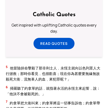
Catholic Quotes
Get inspired with uplifting Catholic quotes every
day.
READ QUOTES
5
他冒險拚命擊殺了那非利士人﹐永恆主就向以色列眾人大
行拯救；那時你看見﹐也很歡喜；現在你為甚麼要無緣無故
殺死大衛﹐流無辜人的血﹑來犯罪呢？」
6
掃羅聽了約拿單的話﹐就指著永活的永恆主來起誓﹐說：
「他決不會被殺死的。」
7
約拿單把大衛叫來；約拿單將這一切事告訴他；約拿單帶