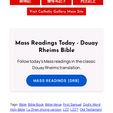
路得記
撒母耳記下
列王記上
Visit Catholic Gallery Main Site
Mass Readings Today - Douay
Rheims Bible
Follow today's Mass readings in the classic
Douay Rheims translation.
MASS READINGS (DRB)
Tags:
Bible
Bible Book
Bible Verse
First Samuel
God’s Word
Holy Bible
Lu Zhen zhong version
LZZ
LZZT
Old Testament