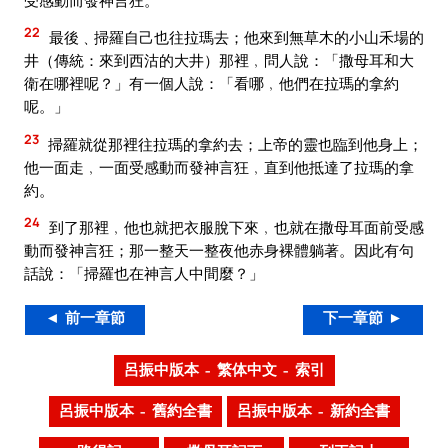
22
最後﹑掃羅自己也往拉瑪去；他來到無草木的小山禾場的
井（傳統：來到西沽的大井）那裡﹐問人說：「撒母耳和大
衛在哪裡呢？」有一個人說：「看哪﹐他們在拉瑪的拿約
呢。」
23
掃羅就從那裡往拉瑪的拿約去；上帝的靈也臨到他身上；
他一面走﹐一面受感動而發神言狂﹐直到他抵達了拉瑪的拿
約。
24
到了那裡﹐他也就把衣服脫下來﹐也就在撒母耳面前受感
動而發神言狂；那一整天一整夜他赤身裸體躺著。因此有句
話說：「掃羅也在神言人中間麼？」
◄ 前一章節
下一章節 ►
呂振中版本 – 繁体中文 – 索引
呂振中版本 – 舊約全書
呂振中版本 – 新約全書