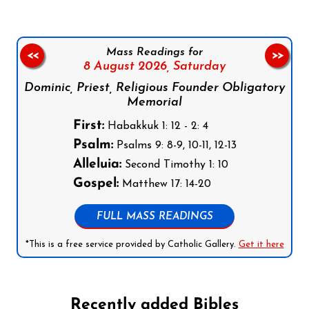
Mass Readings for
<<
>>
8 August 2026,
Saturday
Dominic, Priest, Religious Founder Obligatory
Memorial
First:
Habakkuk 1: 12 - 2: 4
Psalm:
Psalms 9: 8-9, 10-11, 12-13
Alleluia:
Second Timothy 1: 10
Gospel:
Matthew 17: 14-20
FULL MASS READINGS
*This is a free service provided by Catholic Gallery.
Get it here
Recently added Bibles