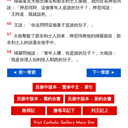
掃羅看見大衛出陣去和那非利士人接戰﹐就問官長押尼珥
說：「押尼珥阿﹐這個青年人是誰的兒子？」押尼珥說：
「王阿道﹐我就該死。」
56
王說：「你去問問這個童子是誰的兒子。」
57
大衛擊殺了那非利士人回來﹐押尼珥將他到掃羅面前﹐那
非利士人的頭還在他手中。
58
掃羅問他說：「青年人哪﹐你是誰的兒子？」大衛說：
「我是你僕人伯利恆人耶西的兒子。」
◄ 前一章節
下一章節 ►
呂振中版本 – 繁体中文 – 索引
呂振中版本 – 舊約全書
呂振中版本 – 新約全書
路得記
撒母耳記下
列王記上
Visit Catholic Gallery Main Site