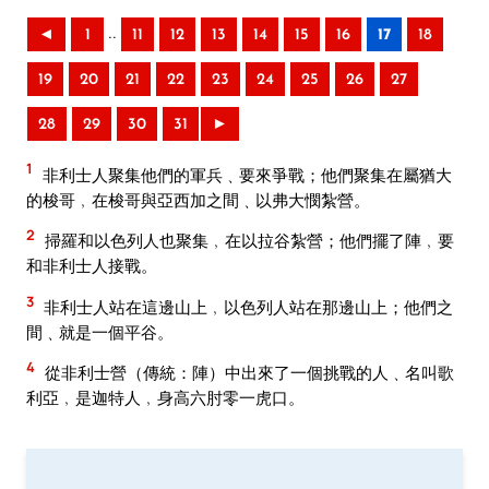
..
◄
1
11
12
13
14
15
16
17
18
19
20
21
22
23
24
25
26
27
28
29
30
31
►
1
非利士人聚集他們的軍兵﹑要來爭戰；他們聚集在屬猶大
的梭哥﹐在梭哥與亞西加之間﹑以弗大憫紮營。
2
掃羅和以色列人也聚集﹐在以拉谷紮營；他們擺了陣﹐要
和非利士人接戰。
3
非利士人站在這邊山上﹐以色列人站在那邊山上；他們之
間﹑就是一個平谷。
4
從非利士營（傳統：陣）中出來了一個挑戰的人﹑名叫歌
利亞﹐是迦特人﹐身高六肘零一虎口。