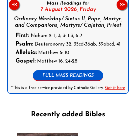
Mass Readings for
<<
>>
7 August 2026,
Friday
Ordinary Weekday/ Sixtus II, Pope, Martyr,
and Companions, Martyrs/ Cajetan, Priest
First:
Nahum 2: 1, 3; 3: 1-3, 6-7
Psalm:
Deuteronomy 32: 35cd-36ab, 39abcd, 41
Alleluia:
Matthew 5: 10
Gospel:
Matthew 16: 24-28
FULL MASS READINGS
*This is a free service provided by Catholic Gallery.
Get it here
Recently added Bibles