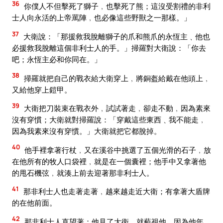
36
你僕人不但擊死了獅子﹐也擊死了熊；這沒受割禮的非利
士人向永活的上帝罵陣﹐也必像這些野獸之一那樣。」
37
大衛說：「那援救我脫離獅子的爪和熊爪的永恆主﹑他也
必援救我脫離這個非利士人的手。」掃羅對大衛說：「你去
吧；永恆主必和你同在。」
38
掃羅就把自己的戰衣給大衛穿上﹐將銅盔給戴在他頭上﹐
又給他穿上鎧甲。
39
大衛把刀裝束在戰衣外﹐試試著走﹐卻走不動﹐因為素來
沒有穿慣；大衛就對掃羅說：「穿戴這些東西﹑我不能走﹐
因為我素來沒有穿慣。」大衛就把它都脫掉。
40
他手裡拿著行杖﹐又在溪谷中挑選了五個光滑的石子﹐放
在他所有的牧人口袋裡﹐就是在一個囊裡；他手中又拿著他
的甩石機弦﹐就湊上前去迎著那非利士人。
41
那非利士人也走著走著﹐越來越走近大衛；有拿著大盾牌
的在他前面。
42
那非利士人直望著；他見了大衛﹐就藐視他﹐因為他年