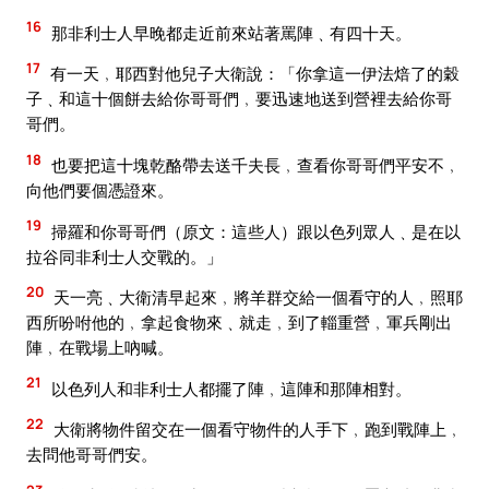
16
那非利士人早晚都走近前來站著罵陣﹑有四十天。
17
有一天﹐耶西對他兒子大衛說：「你拿這一伊法焙了的穀
子﹑和這十個餅去給你哥哥們﹐要迅速地送到營裡去給你哥
哥們。
18
也要把這十塊乾酪帶去送千夫長﹐查看你哥哥們平安不﹐
向他們要個憑證來。
19
掃羅和你哥哥們（原文：這些人）跟以色列眾人﹑是在以
拉谷同非利士人交戰的。」
20
天一亮﹑大衛清早起來﹐將羊群交給一個看守的人﹐照耶
西所吩咐他的﹐拿起食物來﹑就走﹐到了輜重營﹐軍兵剛出
陣﹐在戰場上吶喊。
21
以色列人和非利士人都擺了陣﹐這陣和那陣相對。
22
大衛將物件留交在一個看守物件的人手下﹐跑到戰陣上﹐
去問他哥哥們安。