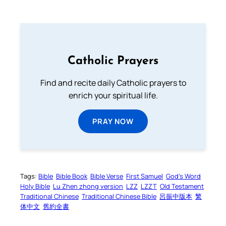
Catholic Prayers
Find and recite daily Catholic prayers to
enrich your spiritual life.
PRAY NOW
Tags:
Bible
Bible Book
Bible Verse
First Samuel
God’s Word
Holy Bible
Lu Zhen zhong version
LZZ
LZZT
Old Testament
Traditional Chinese
Traditional Chinese Bible
呂振中版本
繁
体中文
舊約全書