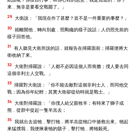
來﹑無非是要看交戰罷了。」
29
大衛說：「我現在作了甚麼？豈不是一件重要的事麼？」
30
就離開他﹑轉向別處﹐照剛纔的樣子說話；人仍照先前的
樣子回答他。
31
有人聽見大衛所說的話﹐就報告在掃羅面前；掃羅便將大
衛收納了來。
32
大衛對掃羅說：「人都不必因這個人而喪膽；僕人要去同
這個非利士人交戰。」
33
掃羅對大衛說：「你不能去敵對這個非利士人﹑而同他交
戰；因為你年紀輕；其實大衛卻從幼時就是戰士。」
34
大衛對掃羅說：「你僕人給父親牧羊；有時來了獅子或
熊﹐從群中捉起一隻羊羔去；
35
我就出去追牠﹐擊打牠﹐將羊羔從牠口中搶救出來。牠起
來猛撲我﹐我便揪著牠的鬍子﹐擊打牠﹐將牠殺死。