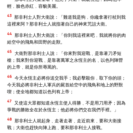
輕﹐臉色赤紅﹐容貌美麗。
43
那非利士人對大衛說：「難道我是狗﹐你纔拿著行杖到我
這裡來阿？那非利士人就指著自己的神來咒詛大衛。
44
那非利士人對大衛說：「你到我這裡來吧﹐我就將你的肉
給空中的飛鳥和田野的走獸。
45
大衛對那非利士人說：「你來對我迎戰﹑是靠著刀矛短
槍；我來對你迎戰﹑是靠著萬軍之永恆主的名﹑以色列陣營
的上帝﹑就是你所辱罵的。
46
今天永恆主必將你送交我手；我必擊殺你﹐取下你的頭；
今天我必將非利士人軍兵的屍首給空中的飛鳥和地上的野獸
喫；使全地都知道以色列有上帝；
47
又使這大眾都知道永恆主使人得勝﹑不是用刀用矛；因為
爭戰的勝敗全在於永恆主；他必將你們交在我們手裡。」
48
那非利士人就起身﹑走著走著﹑走近前來﹑要和大衛接
戰；大衛也趕快向陣上跑﹑要和那非利士人接戰。