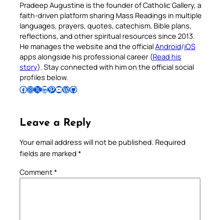
Pradeep Augustine is the founder of Catholic Gallery, a
faith-driven platform sharing Mass Readings in multiple
languages, prayers, quotes, catechism, Bible plans,
reflections, and other spiritual resources since 2013.
He manages the website and the official
Android
/
iOS
apps alongside his professional career (
Read his
story
). Stay connected with him on the official social
profiles below.
Follow Pradeep on Facebook
Follow Pradeep on Instagram
Follow Pradeep on X
Follow Pradeep on LinkedIn
Follow Pradeep on Pinterest
Subscribe to Pradeep’s Youtube Channel
Follow Pradeep on WordPress
Follow Pradeep on GitHub
Leave a Reply
Your email address will not be published.
Required
fields are marked
*
Comment
*