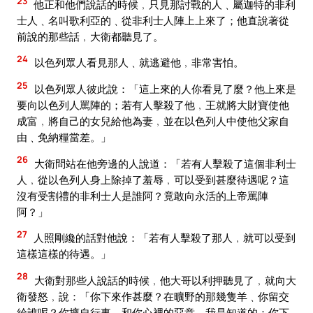
23
他正和他們說話的時候﹐只見那討戰的人﹑屬迦特的非利
士人﹑名叫歌利亞的﹑從非利士人陣上上來了；他直說著從
前說的那些話﹐大衛都聽見了。
24
以色列眾人看見那人﹑就逃避他﹐非常害怕。
25
以色列眾人彼此說：「這上來的人你看見了麼？他上來是
要向以色列人罵陣的；若有人擊殺了他﹐王就將大財寶使他
成富﹐將自己的女兒給他為妻﹐並在以色列人中使他父家自
由﹑免納糧當差。」
26
大衛問站在他旁邊的人說道：「若有人擊殺了這個非利士
人﹐從以色列人身上除掉了羞辱﹐可以受到甚麼待遇呢？這
沒有受割禮的非利士人是誰阿？竟敢向永活的上帝罵陣
阿？」
27
人照剛纔的話對他說：「若有人擊殺了那人﹐就可以受到
這樣這樣的待遇。」
28
大衛對那些人說話的時候﹐他大哥以利押聽見了﹐就向大
衛發怒﹐說：「你下來作甚麼？在曠野的那幾隻羊﹑你留交
給誰呢？你擅自行事﹑和你心裡的惡意﹑我是知道的：你下