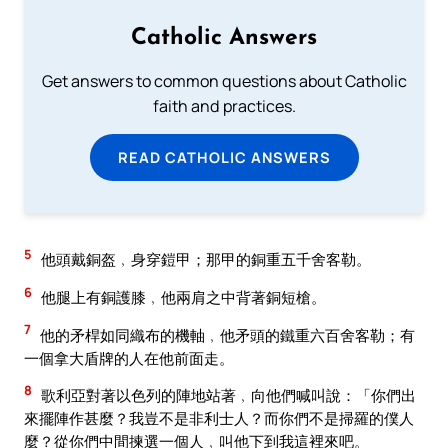
Catholic Answers
Get answers to common questions about Catholic
faith and practices.
READ CATHOLIC ANSWERS
5
他頭戴銅盔﹐身穿鎧甲；那甲的銅重五千舍客勒。
6
他腿上有銅護膝﹐他兩肩之中背著銅短槍。
7
他的矛桿如同織布的機軸﹐他矛頭的鐵重六百舍客勒；有
一個拿大盾牌的人在他前面走。
8
歌利亞對著以色列的陣地站著﹐向他們喊叫說：「你們出
來擺陣作甚麼？我豈不是非利士人？而你們不是掃羅的僕人
麼？從你們中間揀選一個人﹐叫他下到我這裡來吧。