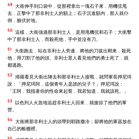
49
大衛伸手到口袋中﹐從那裡拿出一塊石子來﹐用機弦甩
去﹐正擊中了那非利士人的額上；石子沉進額內﹐那人就仆
倒﹐臉伏於地。
50
這樣﹑大衛強過那非利士人﹑是用甩機弦和石子；大衛擊
中了那非利士人﹑而殺死他﹐手中並沒有刀。
51
大衛跑去﹑站在非利士人旁邊﹐將他的刀拔出鞘來﹐殺死
他﹐用刀割了他的頭。非利士眾人看見他們的勇士死了﹐就
都逃跑。
52
掃羅看見大衛出陣去和那非利士人接戰﹐就問軍長押尼珥
說：「押尼珥阿﹐這個青年人是誰的兒子？」押尼珥說：
「王阿﹐我指著你的性命來起誓﹐我若知道﹐我就該死。」
53
以色列人火急地追趕非利士人回來﹐就搶掠了他們的軍
營。
54
大衛將那非利士人的頭帶到耶路撒冷；卻將他的軍器放在
自己的帳棚裡。
55