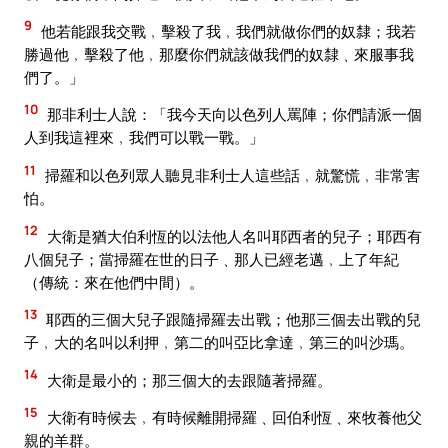
9
他若能跟我交戰﹐擊殺了我﹐我們就做你們的奴隸；我若
勝過他﹐擊殺了他﹐那麼你們就該做我們的奴隸﹑來服事我
們了。」
10
那非利士人說：「我今天向以色列人罵陣；你們請派一個
人到我這裡來﹐我們可以戰一戰。」
11
掃羅和以色列眾人聽見非利士人這些話﹐就驚慌﹐非常害
怕。
12
大衛是猶大伯利恆的以法他人名叫耶西者的兒子；耶西有
八個兒子；當掃羅在世的日子﹑那人已經老邁﹐上了年紀
（傳統：來在他們中間）。
13
耶西的三個大兒子跟隨掃羅去出戰；他那三個去出戰的兒
子﹐大的名叫以利押﹐第二的叫亞比拿達﹐第三的叫沙瑪。
14
大衛是最小的；那三個大的去跟隨著掃羅。
15
大衛有時候去﹐有時候離開掃羅﹑回伯利恆﹑來牧養他父
親的羊群。