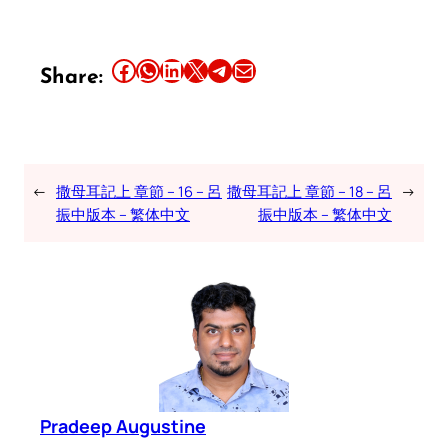
Share this article on Facebook
Share this article on WhatsApp
Share this article on LinkedIn
Share this article on X
Share this article on Telegram
Email this Article
Share:
←
撒母耳記上 章節 – 16 – 呂
撒母耳記上 章節 – 18 – 呂
→
振中版本 – 繁体中文
振中版本 – 繁体中文
Pradeep Augustine