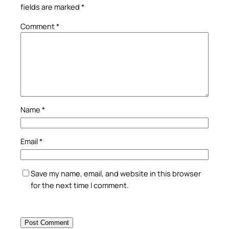
fields are marked
*
Comment
*
Name
*
Email
*
Save my name, email, and website in this browser
for the next time I comment.