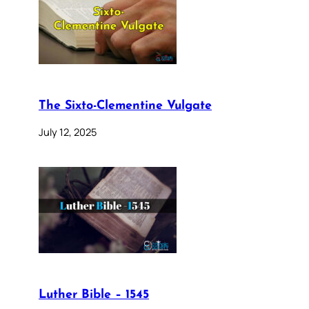
The Sixto-Clementine Vulgate
July 12, 2025
Luther Bible – 1545