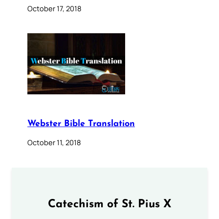
October 17, 2018
Webster Bible Translation
October 11, 2018
Catechism of St. Pius X