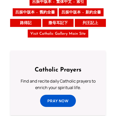
呂振中版本 – 繁体中文 – 索引
呂振中版本 – 舊約全書
呂振中版本 – 新約全書
路得記
撒母耳記下
列王記上
Visit Catholic Gallery Main Site
Catholic Prayers
Find and recite daily Catholic prayers to
enrich your spiritual life.
PRAY NOW