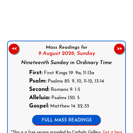
Follow us on Facebook
Follow us on Instagram
Follow us on X
Subscribe to our YouTube Channel
Follow us on WhatsApp
Mass Readings for
<<
>>
9 August 2026,
Sunday
Nineteenth Sunday in Ordinary Time
First:
First Kings 19: 9a, 11-13a
Psalm:
Psalms 85: 9, 10, 11-12, 13-14
Second:
Romans 9: 1-5
Alleluia:
Psalms 130: 5
Gospel:
Matthew 14: 22-33
FULL MASS READINGS
*This is a free service provided by Catholic Gallery.
Get it here