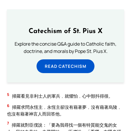
Catechism of St. Pius X
Explore the concise Q&A guide to Catholic faith,
doctrine, and morals by Pope St. Pius X.
READ CATECHISM
5
掃羅看見非利士人的軍兵﹐就懼怕﹐心中顫抖得很。
6
掃羅求問永恆主﹐永恆主卻沒有藉著夢﹐沒有藉著烏陵﹐
也沒有藉著神言人而回答他。
7
掃羅就對臣僕說：「要為我尋找一個有特質能交鬼的女