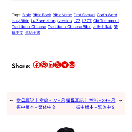
Tags:
Bible
Bible Book
Bible Verse
First Samuel
God’s Word
Holy Bible
Lu Zhen zhong version
LZZ
LZZT
Old Testament
Traditional Chinese
Traditional Chinese Bible
呂振中版本
繁
体中文
舊約全書
Share this article on Facebook
Share this article on WhatsApp
Share this article on LinkedIn
Share this article on X
Share this article on Telegram
Email this Article
Share:
←
撒母耳記上 章節 – 27 – 呂
撒母耳記上 章節 – 29 – 呂
→
振中版本 – 繁体中文
振中版本 – 繁体中文