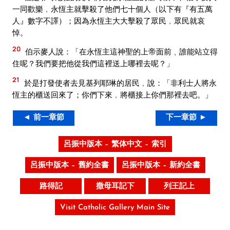
一同歡樂﹐永恆主就擊殺了他們七十個人（以下有『有五萬
人』數字不譯）；因為永恆主大大擊殺了眾民﹐眾民就哀
悼。
20
伯示麥人說：「在永恆主這神聖的上帝面前﹑誰能站立得
住呢？我們要把他從我們這裡送上哪裡去呢？」
21
於是打發使者去見基列耶琳的居民﹐說：「非利士人將永
恆主的櫃送回來了；你們下來﹐將櫃接上你們那裡去吧。」
◄ 前一章節
下一章節 ►
呂振中版本 – 繁体中文 – 索引
呂振中版本 – 舊約全書
呂振中版本 – 新約全書
路得記
撒母耳記下
列王記上
Visit Catholic Gallery Main Site