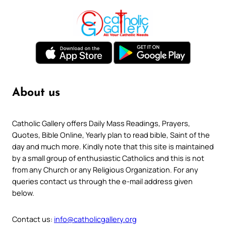
About us
Catholic Gallery offers Daily Mass Readings, Prayers,
Quotes, Bible Online, Yearly plan to read bible, Saint of the
day and much more. Kindly note that this site is maintained
by a small group of enthusiastic Catholics and this is not
from any Church or any Religious Organization. For any
queries contact us through the e-mail address given
below.
Contact us:
info@catholicgallery.org