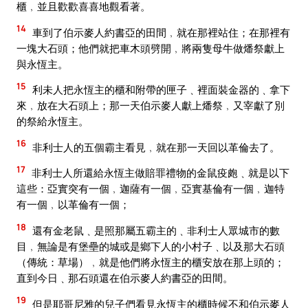
櫃﹐並且歡歡喜喜地觀看著。
14
車到了伯示麥人約書亞的田間﹐就在那裡站住；在那裡有
一塊大石頭；他們就把車木頭劈開﹐將兩隻母牛做燔祭獻上
與永恆主。
15
利未人把永恆主的櫃和附帶的匣子﹑裡面裝金器的﹑拿下
來﹐放在大石頭上；那一天伯示麥人獻上燔祭﹐又宰獻了別
的祭給永恆主。
16
非利士人的五個霸主看見﹐就在那一天回以革倫去了。
17
非利士人所還給永恆主做賠罪禮物的金鼠疫皰﹑就是以下
這些：亞實突有一個﹐迦薩有一個﹐亞實基倫有一個﹐迦特
有一個﹐以革倫有一個；
18
還有金老鼠﹑是照那屬五霸主的﹑非利士人眾城市的數
目﹐無論是有堡壘的城或是鄉下人的小村子﹑以及那大石頭
（傳統：草場）﹐就是他們將永恆主的櫃安放在那上頭的；
直到今日﹑那石頭還在伯示麥人約書亞的田間。
19
但是耶哥尼雅的兒子們看見永恆主的櫃時候不和伯示麥人