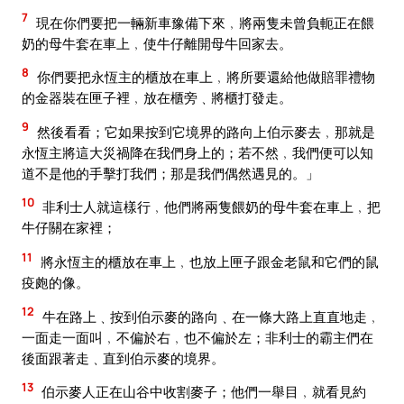
7
現在你們要把一輛新車豫備下來﹐將兩隻未曾負軛正在餵
奶的母牛套在車上﹐使牛仔離開母牛回家去。
8
你們要把永恆主的櫃放在車上﹐將所要還給他做賠罪禮物
的金器裝在匣子裡﹐放在櫃旁﹑將櫃打發走。
9
然後看看；它如果按到它境界的路向上伯示麥去﹐那就是
永恆主將這大災禍降在我們身上的；若不然﹐我們便可以知
道不是他的手擊打我們；那是我們偶然遇見的。」
10
非利士人就這樣行﹐他們將兩隻餵奶的母牛套在車上﹐把
牛仔關在家裡；
11
將永恆主的櫃放在車上﹐也放上匣子跟金老鼠和它們的鼠
疫皰的像。
12
牛在路上﹑按到伯示麥的路向﹑在一條大路上直直地走﹐
一面走一面叫﹐不偏於右﹐也不偏於左；非利士的霸主們在
後面跟著走﹑直到伯示麥的境界。
13
伯示麥人正在山谷中收割麥子；他們一舉目﹐就看見約