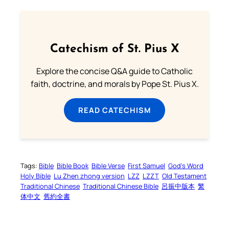
Catechism of St. Pius X
Explore the concise Q&A guide to Catholic
faith, doctrine, and morals by Pope St. Pius X.
READ CATECHISM
Tags:
Bible
Bible Book
Bible Verse
First Samuel
God’s Word
Holy Bible
Lu Zhen zhong version
LZZ
LZZT
Old Testament
Traditional Chinese
Traditional Chinese Bible
呂振中版本
繁
体中文
舊約全書