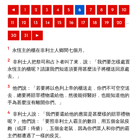
◄
1
2
3
4
5
6
7
8
9
10
..
11
12
13
14
15
16
17
18
19
20
30
31
►
1
永恆主的櫃在非利士人鄉間七個月。
2
非利士人把祭司和占卜者叫了來﹐說：「我們要怎樣處置
永恆主的櫃呢？請讓我們知道須要用甚麼法子將櫃送回原處
去。」
3
他們說：「若要將以色列上帝的櫃送走﹐你們不可空空送
去﹐總要將賠罪禮物還給他﹐然後能得醫好﹐也能知道他的
手為甚麼沒有離開你們。」
4
非利士人說：「我們要還給他的應當是甚麼樣的賠罪禮物
呢？」他們說：「要照非利士人霸主的數目﹑用五個金鼠疫
皰（或譯：痔瘡）﹑五個金老鼠﹐因為你們眾人和你們的霸
主們都遭遇了一樣的疫災。