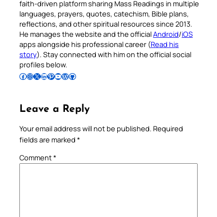
faith-driven platform sharing Mass Readings in multiple
languages, prayers, quotes, catechism, Bible plans,
reflections, and other spiritual resources since 2013.
He manages the website and the official
Android
/
iOS
apps alongside his professional career (
Read his
story
). Stay connected with him on the official social
profiles below.
Follow Pradeep on Facebook
Follow Pradeep on Instagram
Follow Pradeep on X
Follow Pradeep on LinkedIn
Follow Pradeep on Pinterest
Subscribe to Pradeep’s Youtube Channel
Follow Pradeep on WordPress
Follow Pradeep on GitHub
Leave a Reply
Your email address will not be published.
Required
fields are marked
*
Comment
*