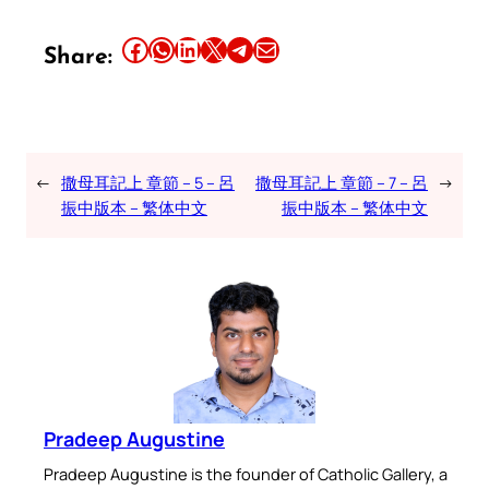
Share this article on Facebook
Share this article on WhatsApp
Share this article on LinkedIn
Share this article on X
Share this article on Telegram
Email this Article
Share:
←
撒母耳記上 章節 – 5 – 呂
撒母耳記上 章節 – 7 – 呂
→
振中版本 – 繁体中文
振中版本 – 繁体中文
Pradeep Augustine
Pradeep Augustine is the founder of Catholic Gallery, a