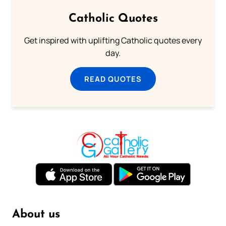
Catholic Quotes
Get inspired with uplifting Catholic quotes every
day.
READ QUOTES
About us