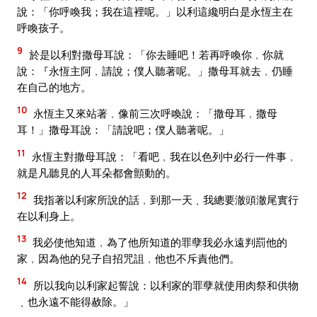
說：「你呼喚我；我在這裡呢。」以利這纔明白是永恆主在
呼喚孩子。
9
於是以利對撒母耳說：「你去睡吧！若再呼喚你﹐你就
說：『永恆主阿﹐請說；僕人聽著呢。」撒母耳就去﹐仍睡
在自己的地方。
10
永恆主又來站著﹐像前三次呼喚說：「撒母耳﹐撒母
耳！」撒母耳說：「請說吧；僕人聽著呢。」
11
永恆主對撒母耳說：「看吧﹐我在以色列中必行一件事﹐
就是凡聽見的人耳朵都會顫動的。
12
我指著以利家所說的話﹐到那一天﹑我總要澈頭澈尾實行
在以利身上。
13
我必使他知道﹐為了他所知道的罪孽我必永遠判罰他的
家﹐因為他的兒子自招咒詛﹐他也不斥責他們。
14
所以我向以利家起誓說：以利家的罪孽就使用肉祭和供物
﹑也永遠不能得赦除。」