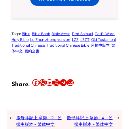
Tags:
Bible
Bible Book
Bible Verse
First Samuel
God’s Word
Holy Bible
Lu Zhen zhong version
LZZ
LZZT
Old Testament
Traditional Chinese
Traditional Chinese Bible
呂振中版本
繁
体中文
舊約全書
Share this article on Facebook
Share this article on WhatsApp
Share this article on LinkedIn
Share this article on X
Share this article on Telegram
Email this Article
Share:
←
撒母耳記上 章節 – 2 – 呂
撒母耳記上 章節 – 4 – 呂
→
振中版本 – 繁体中文
振中版本 – 繁体中文