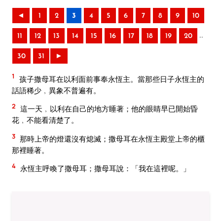
◄
1
2
3
4
5
6
7
8
9
10
..
11
12
13
14
15
16
17
18
19
20
30
31
►
1
孩子撒母耳在以利面前事奉永恆主。當那些日子永恆主的
話語稀少﹐異象不普遍有。
2
這一天﹐以利在自己的地方睡著；他的眼睛早已開始昏
花﹐不能看清楚了。
3
那時上帝的燈還沒有熄滅；撒母耳在永恆主殿堂上帝的櫃
那裡睡著。
4
永恆主呼喚了撒母耳；撒母耳說：「我在這裡呢。」