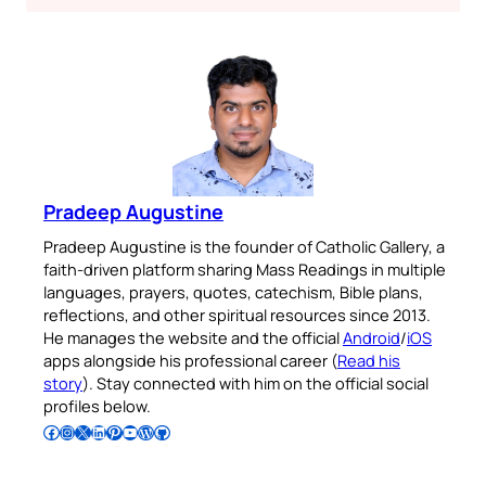
Pradeep Augustine
Pradeep Augustine is the founder of Catholic Gallery, a
faith-driven platform sharing Mass Readings in multiple
languages, prayers, quotes, catechism, Bible plans,
reflections, and other spiritual resources since 2013.
He manages the website and the official
Android
/
iOS
apps alongside his professional career (
Read his
story
). Stay connected with him on the official social
profiles below.
Follow Pradeep on Facebook
Follow Pradeep on Instagram
Follow Pradeep on X
Follow Pradeep on LinkedIn
Follow Pradeep on Pinterest
Subscribe to Pradeep’s Youtube Channel
Follow Pradeep on WordPress
Follow Pradeep on GitHub