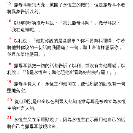
15
撒母耳睡到天亮﹐就開了永恆主的殿門；但是撒母耳不敢
將異象告訴以利。
16
以利就呼喚撒母耳說：「我兒撒母耳阿！」撒母耳說：
「我在這裡呢。」
17
以利說：「他對你說的是甚麼事？你不要向我隱瞞；你若
將他對你說的一切話向我隱瞞了一句﹐願上帝這樣懲罰你﹐
並且加倍地懲罰。」
18
撒母耳就把一切的話都告訴了以利﹐並沒有向他隱瞞；以
利說：「這是永恆主；願他照他所看為好的去行罷了。」
19
撒母耳長大了；永恆主和他同在﹐使他所說的話沒有一句
墬地落空。
20
從但到別是巴全以色列眾人都知道撒母耳是被確立為永恆
主的神言人的。
21
永恆主又在示羅顯現了﹐因為永恆主在示羅用他自己的話
將自己向撒母耳啟現出來。