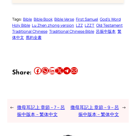
Tags:
Bible
Bible Book
Bible Verse
First Samuel
God’s Word
Holy Bible
Lu Zhen zhong version
LZZ
LZZT
Old Testament
Traditional Chinese
Traditional Chinese Bible
呂振中版本
繁
体中文
舊約全書
Share this article on Facebook
Share this article on WhatsApp
Share this article on LinkedIn
Share this article on X
Share this article on Telegram
Email this Article
Share:
←
撒母耳記上 章節 – 7 – 呂
撒母耳記上 章節 – 9 – 呂
→
振中版本 – 繁体中文
振中版本 – 繁体中文