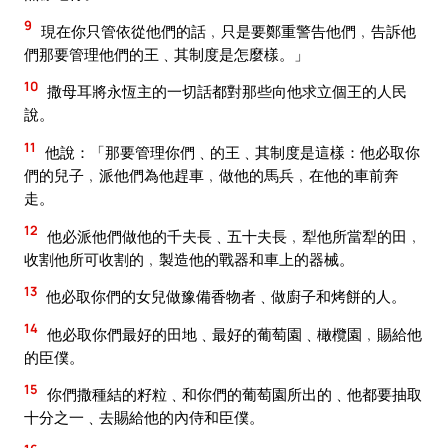
9
現在你只管依從他們的話﹐只是要鄭重警告他們﹐告訴他
們那要管理他們的王﹑其制度是怎麼樣。」
10
撒母耳將永恆主的一切話都對那些向他求立個王的人民
說。
11
他說：「那要管理你們﹑的王﹑其制度是這樣：他必取你
們的兒子﹐派他們為他趕車﹐做他的馬兵﹐在他的車前奔
走。
12
他必派他們做他的千夫長﹑五十夫長﹐犁他所當犁的田﹐
收割他所可收割的﹐製造他的戰器和車上的器械。
13
他必取你們的女兒做豫備香物者﹑做廚子和烤餅的人。
14
他必取你們最好的田地﹑最好的葡萄園﹑橄欖園﹐賜給他
的臣僕。
15
你們撒種結的籽粒﹑和你們的葡萄園所出的﹑他都要抽取
十分之一﹑去賜給他的內侍和臣僕。