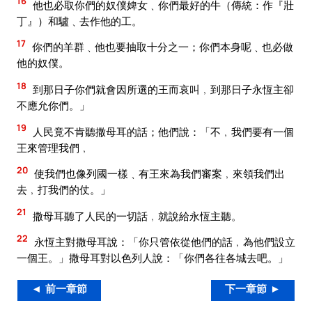
16
他也必取你們的奴僕婢女﹑你們最好的牛（傳統：作『壯
丁』）和驢﹑去作他的工。
17
你們的羊群﹑他也要抽取十分之一；你們本身呢﹑也必做
他的奴僕。
18
到那日子你們就會因所選的王而哀叫﹐到那日子永恆主卻
不應允你們。」
19
人民竟不肯聽撒母耳的話；他們說：「不﹐我們要有一個
王來管理我們﹐
20
使我們也像列國一樣﹑有王來為我們審案﹐來領我們出
去﹐打我們的仗。」
21
撒母耳聽了人民的一切話﹐就說給永恆主聽。
22
永恆主對撒母耳說：「你只管依從他們的話﹐為他們設立
一個王。」撒母耳對以色列人說：「你們各往各城去吧。」
◄ 前一章節
下一章節 ►