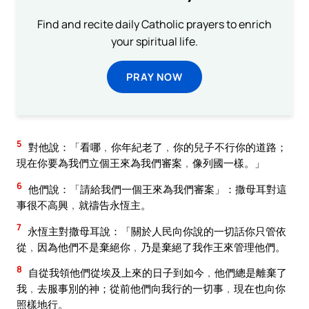
Find and recite daily Catholic prayers to enrich
your spiritual life.
PRAY NOW
5
對他說：「看哪﹐你年紀老了﹐你的兒子不行你的道路；
現在你要為我們立個王來為我們審案﹐像列國一樣。」
6
他們說：「請給我們一個王來為我們審案」：撒母耳對這
事很不高興﹐就禱告永恆主。
7
永恆主對撒母耳說：「關於人民向你說的一切話你只管依
從﹐因為他們不是棄絕你﹐乃是棄絕了我作王來管理他們。
8
自從我領他們從埃及上來的日子到如今﹐他們總是離棄了
我﹐去服事別的神；從前他們向我行的一切事﹐現在也向你
照樣地行。