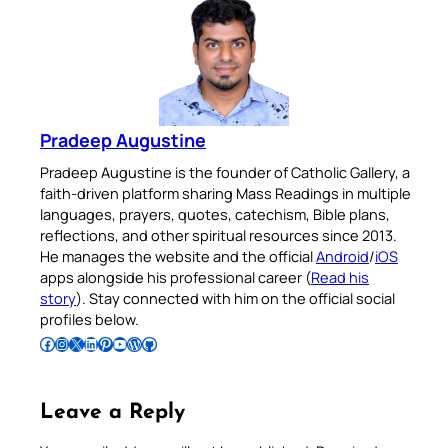
Pradeep Augustine
Pradeep Augustine is the founder of Catholic Gallery, a
faith-driven platform sharing Mass Readings in multiple
languages, prayers, quotes, catechism, Bible plans,
reflections, and other spiritual resources since 2013.
He manages the website and the official
Android
/
iOS
apps alongside his professional career (
Read his
story
). Stay connected with him on the official social
profiles below.
Follow Pradeep on Facebook
Follow Pradeep on Instagram
Follow Pradeep on X
Follow Pradeep on LinkedIn
Follow Pradeep on Pinterest
Subscribe to Pradeep’s Youtube Channel
Follow Pradeep on WordPress
Follow Pradeep on GitHub
Leave a Reply