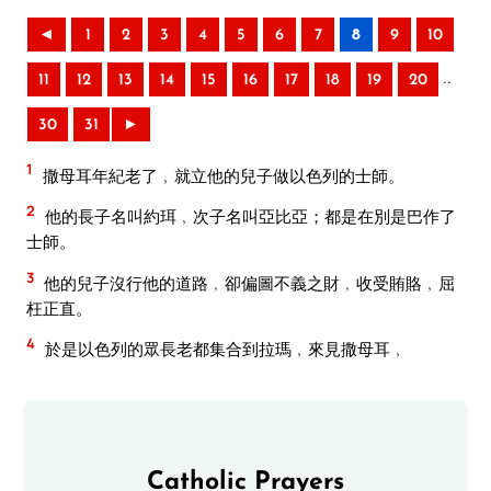
◄
1
2
3
4
5
6
7
8
9
10
..
11
12
13
14
15
16
17
18
19
20
30
31
►
1
撒母耳年紀老了﹐就立他的兒子做以色列的士師。
2
他的長子名叫約珥﹐次子名叫亞比亞；都是在別是巴作了
士師。
3
他的兒子沒行他的道路﹐卻偏圖不義之財﹐收受賄賂﹐屈
枉正直。
4
於是以色列的眾長老都集合到拉瑪﹐來見撒母耳﹐
Catholic Prayers