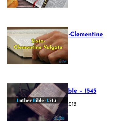
The Sixto-Clementine
Vulgate
July 12, 2025
Luther Bible – 1545
October 17, 2018