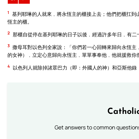
1
基列耶琳的人就來﹐將永恆主的櫃接上去；他們把櫃扛到
恆主的櫃。
2
那櫃自從停在基列耶琳的日子以後﹐經過許多年日﹐有二
3
撒母耳對以色列全家說：「你們若一心回轉來歸向永恆主
的女神）﹐立定心意歸向永恆主﹐單單事奉他﹐他就援救你
4
以色列人就除掉諸眾巴力（即：外國人的神）和亞斯他錄
Catholi
Get answers to common questions 