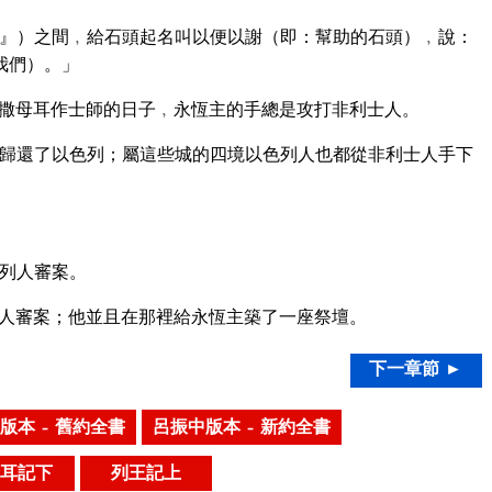
』）之間﹐給石頭起名叫以便以謝（即：幫助的石頭）﹐說：
我們）。」
撒母耳作士師的日子﹐永恆主的手總是攻打非利士人。
歸還了以色列；屬這些城的四境以色列人也都從非利士人手下
列人審案。
人審案；他並且在那裡給永恆主築了一座祭壇。
下一章節 ►
版本 – 舊約全書
呂振中版本 – 新約全書
耳記下
列王記上