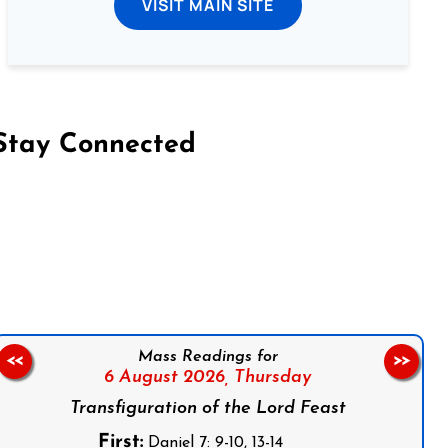
VISIT MAIN SITE
Stay Connected
on Facebook
Follow us on Instagram
Follow us on X
Subscribe to our YouTube Channel
Follow us on WhatsApp
Mass Readings for
<<
>>
6 August 2026,
Thursday
Transfiguration of the Lord Feast
First:
Daniel 7: 9-10, 13-14