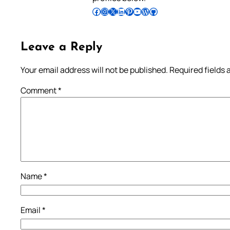
Follow Pradeep on Facebook
Follow Pradeep on Instagram
Follow Pradeep on X
Follow Pradeep on LinkedIn
Follow Pradeep on Pinterest
Subscribe to Pradeep’s Youtube Channel
Follow Pradeep on WordPress
Follow Pradeep on GitHub
Leave a Reply
Your email address will not be published.
Required fields
Comment
*
Name
*
Email
*