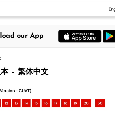
Eng
load our App
文
版本 – 繁体中文
Version – CUVT)
..
12
13
14
15
16
17
18
19
20
30