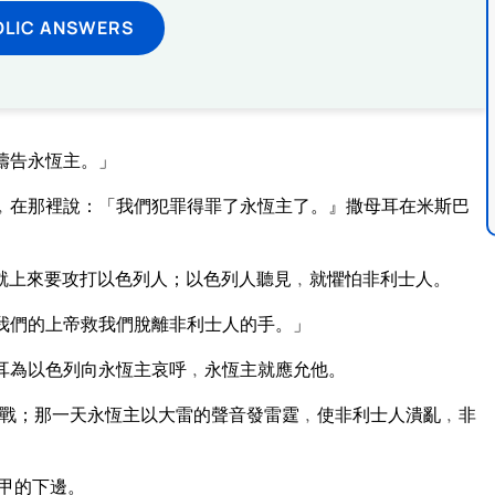
OLIC ANSWERS
禱告永恆主。」
﹐在那裡說：「我們犯罪得罪了永恆主了。』撒母耳在米斯巴
就上來要攻打以色列人；以色列人聽見﹐就懼怕非利士人。
我們的上帝救我們脫離非利士人的手。」
耳為以色列向永恆主哀呼﹐永恆主就應允他。
戰；那一天永恆主以大雷的聲音發雷霆﹐使非利士人潰亂﹐非
甲的下邊。