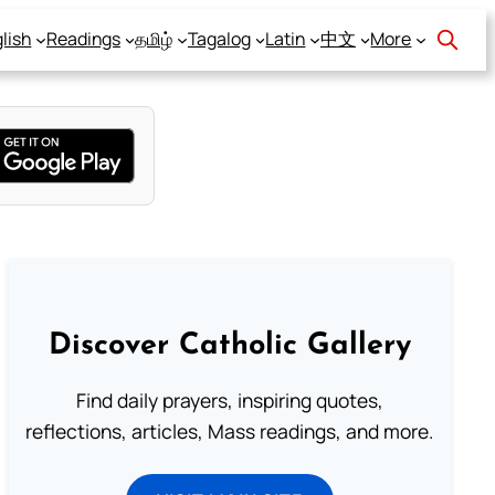
lish
Readings
தமிழ்
Tagalog
Latin
中文
More
Discover Catholic Gallery
Find daily prayers, inspiring quotes,
reflections, articles, Mass readings, and more.