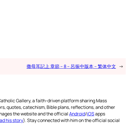
撒母耳記上 章節 – 8 – 呂振中版本 – 繁体中文
→
atholic Gallery, a faith-driven platform sharing Mass
rs, quotes, catechism, Bible plans, reflections, and other
nages the website and the official
Android
/
iOS
apps
ad his story
). Stay connected with him on the official social