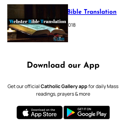
Webster Bible Translation
October 11, 2018
Download our App
Get our official
Catholic Gallery app
for daily Mass
readings, prayers & more