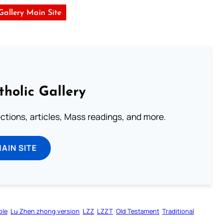
 Gallery Main Site
tholic Gallery
lections, articles, Mass readings, and more.
MAIN SITE
ble
Lu Zhen zhong version
LZZ
LZZT
Old Testament
Traditional