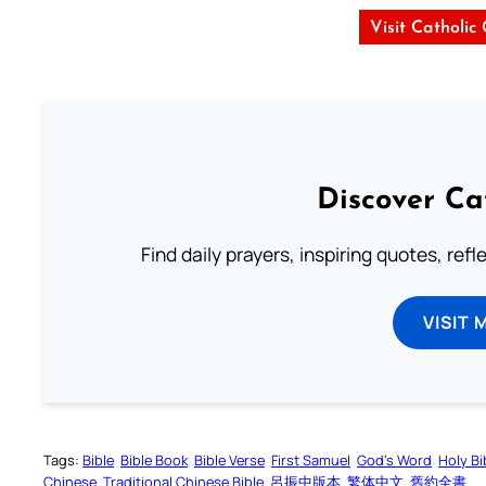
Visit Catholic
Discover Ca
Find daily prayers, inspiring quotes, ref
VISIT 
Tags:
Bible
Bible Book
Bible Verse
First Samuel
God’s Word
Holy Bi
Chinese
Traditional Chinese Bible
呂振中版本
繁体中文
舊約全書