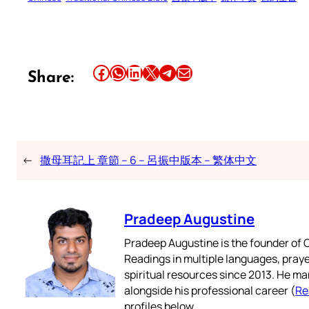
Share this article on Facebook
Share this article on WhatsApp
Share this article on LinkedIn
Share this article on X
Share this article on Telegram
Email this Article
Share:
←
撒母耳記上 章節 – 6 – 呂振中版本 – 繁体中文
Pradeep Augustine
Pradeep Augustine is the founder of C
Readings in multiple languages, praye
spiritual resources since 2013. He ma
alongside his professional career (
Re
profiles below.