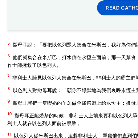
READ CATH
5
撒母耳說：「要把以色列眾人集合在米斯巴﹐我好為你們
6
他們就集合在米斯巴﹐打水倒在永恆主面前；那一天禁食
作士師拯救了以色列人。
7
非利士人聽見以色列人集合在米斯巴﹐非利士人的霸主們
8
以色列人對撒母耳說：「願你不靜默地為我們哀呼永恆主
9
撒母耳就把一隻喫奶的羊羔做全燔祭獻上給永恆主；撒母
10
撒母耳正獻燔祭的時候﹐非利士人上前來要和以色列人爭
利士人就在以色列人面前被擊敗﹐
11
以色列人從米斯巴出來﹐追趕非利士人﹐擊殺他們直到伯