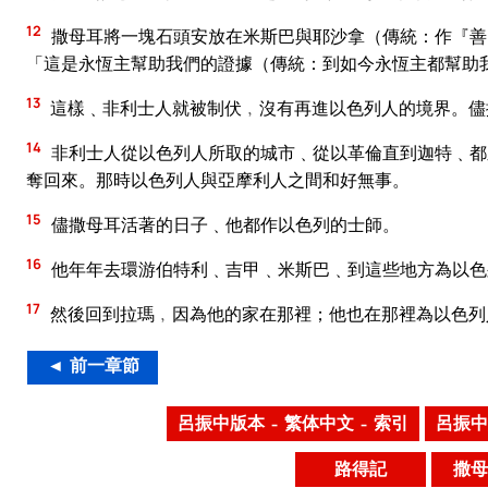
12
撒母耳將一塊石頭安放在米斯巴與耶沙拿（傳統：作『善
「這是永恆主幫助我們的證據（傳統：到如今永恆主都幫助
13
這樣﹑非利士人就被制伏﹐沒有再進以色列人的境界。儘
14
非利士人從以色列人所取的城市﹑從以革倫直到迦特﹑都
奪回來。那時以色列人與亞摩利人之間和好無事。
15
儘撒母耳活著的日子﹑他都作以色列的士師。
16
他年年去環游伯特利﹑吉甲﹑米斯巴﹑到這些地方為以色
17
然後回到拉瑪﹐因為他的家在那裡；他也在那裡為以色列
◄ 前一章節
呂振中版本 – 繁体中文 – 索引
呂振中
路得記
撒母