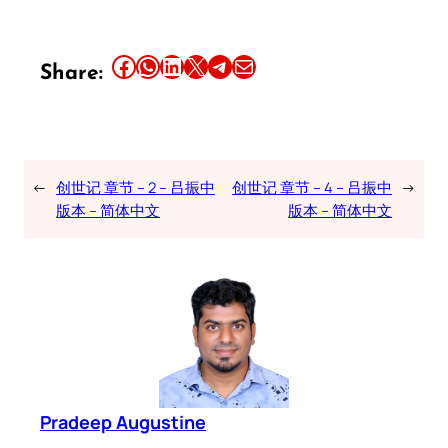
Share this article on Facebook
Share this article on WhatsApp
Share this article on LinkedIn
Share this article on X
Share this article on Telegram
Email this Article
Share:
←
创世记 章节 – 2 – 吕振中
创世记 章节 – 4 – 吕振中
→
版本 – 简体中文
版本 – 简体中文
Pradeep Augustine