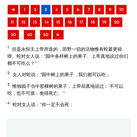
◄
1
2
3
4
5
6
7
8
9
10
..
11
12
13
14
15
16
17
18
19
20
..
..
30
40
50
►
1
但是永恒主上帝所造的，田野一切的活物惟有蛇最更狡
猾。蛇对女人说：“园中各样树上的果子、上帝真地说过你们
都不可吃么？”
2
女人对蛇说：“园中树上的果子，我们都可以吃；
3
惟独园子当中那棵树的果子，上帝却真地说过：‘不可以
吃，也不可摸，免得死亡。’”
4
蛇对女人说：“你一定不会死：