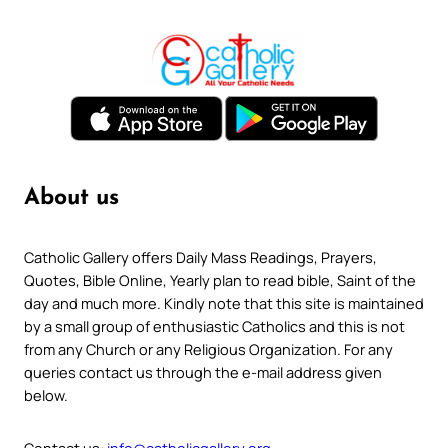
About us
Catholic Gallery offers Daily Mass Readings, Prayers,
Quotes, Bible Online, Yearly plan to read bible, Saint of the
day and much more. Kindly note that this site is maintained
by a small group of enthusiastic Catholics and this is not
from any Church or any Religious Organization. For any
queries contact us through the e-mail address given
below.
Contact us:
info@catholicgallery.org