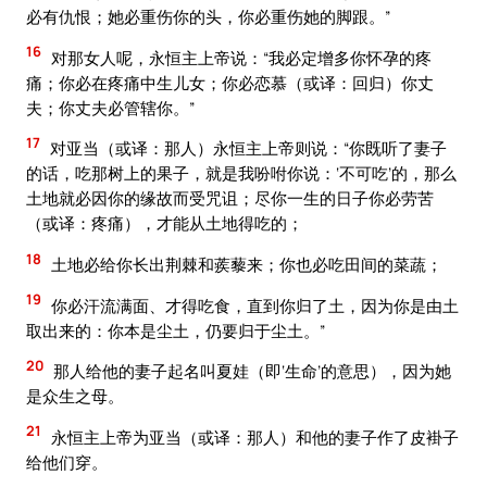
必有仇恨；她必重伤你的头，你必重伤她的脚跟。”
16
对那女人呢，永恒主上帝说：“我必定增多你怀孕的疼
痛；你必在疼痛中生儿女；你必恋慕（或译：回归）你丈
夫；你丈夫必管辖你。”
17
对亚当（或译：那人）永恒主上帝则说：“你既听了妻子
的话，吃那树上的果子，就是我吩咐你说：‘不可吃’的，那么
土地就必因你的缘故而受咒诅；尽你一生的日子你必劳苦
（或译：疼痛），才能从土地得吃的；
18
土地必给你长出荆棘和蒺藜来；你也必吃田间的菜蔬；
19
你必汗流满面、才得吃食，直到你归了土，因为你是由土
取出来的：你本是尘土，仍要归于尘土。”
20
那人给他的妻子起名叫夏娃（即‘生命’的意思），因为她
是众生之母。
21
永恒主上帝为亚当（或译：那人）和他的妻子作了皮褂子
给他们穿。