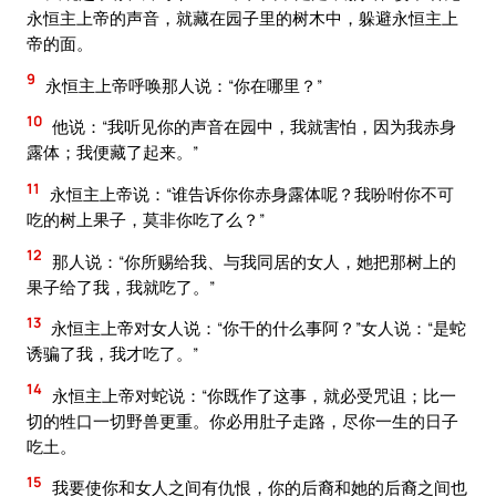
永恒主上帝的声音，就藏在园子里的树木中，躲避永恒主上
帝的面。
9
永恒主上帝呼唤那人说：“你在哪里？”
10
他说：“我听见你的声音在园中，我就害怕，因为我赤身
露体；我便藏了起来。”
11
永恒主上帝说：“谁告诉你你赤身露体呢？我吩咐你不可
吃的树上果子，莫非你吃了么？”
12
那人说：“你所赐给我、与我同居的女人，她把那树上的
果子给了我，我就吃了。”
13
永恒主上帝对女人说：“你干的什么事阿？”女人说：“是蛇
诱骗了我，我才吃了。”
14
永恒主上帝对蛇说：“你既作了这事，就必受咒诅；比一
切的牲口一切野兽更重。你必用肚子走路，尽你一生的日子
吃土。
15
我要使你和女人之间有仇恨，你的后裔和她的后裔之间也