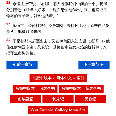
22
永恒主上帝说：“看哪，那人既像我们中间的一个、晓得
分别善恶（或译：好坏）；现在恐怕他伸出手来、也摘取生
命树的果子吃，就永远活着。”
23
永恒主上帝便打发他出伊甸园，去耕种土地；原来自己倒
是从土地被取出来的。
24
于是把那人赶逐出去，又在伊甸园东边安设（或译：叫他
住在伊甸园东边，又安设）基路伯拿着发火焰的旋转剑，来
把守生命树的路。
◄ 前一章节
下一章节 ►
吕振中版本 – 简体中文 – 索引
吕振中版本 – 旧约全书
吕振中版本 – 新约全书
出埃及记
利未记
民数记
Visit Catholic Gallery Main Site