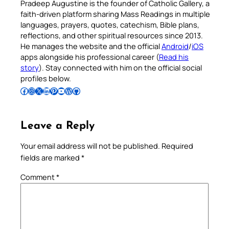
Pradeep Augustine is the founder of Catholic Gallery, a
faith-driven platform sharing Mass Readings in multiple
languages, prayers, quotes, catechism, Bible plans,
reflections, and other spiritual resources since 2013.
He manages the website and the official
Android
/
iOS
apps alongside his professional career (
Read his
story
). Stay connected with him on the official social
profiles below.
Follow Pradeep on Facebook
Follow Pradeep on Instagram
Follow Pradeep on X
Follow Pradeep on LinkedIn
Follow Pradeep on Pinterest
Subscribe to Pradeep’s Youtube Channel
Follow Pradeep on WordPress
Follow Pradeep on GitHub
Leave a Reply
Your email address will not be published.
Required
fields are marked
*
Comment
*