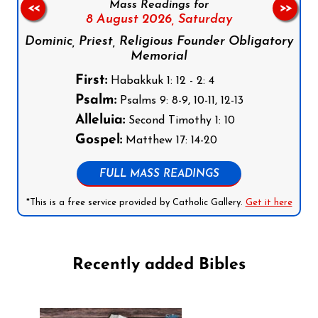
Mass Readings for
<<
>>
8 August 2026,
Saturday
Dominic, Priest, Religious Founder Obligatory
Memorial
First:
Habakkuk 1: 12 - 2: 4
Psalm:
Psalms 9: 8-9, 10-11, 12-13
Alleluia:
Second Timothy 1: 10
Gospel:
Matthew 17: 14-20
FULL MASS READINGS
*This is a free service provided by Catholic Gallery.
Get it here
Recently added Bibles