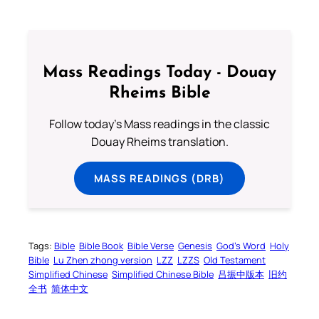
Mass Readings Today - Douay
Rheims Bible
Follow today's Mass readings in the classic
Douay Rheims translation.
MASS READINGS (DRB)
Tags:
Bible
Bible Book
Bible Verse
Genesis
God’s Word
Holy
Bible
Lu Zhen zhong version
LZZ
LZZS
Old Testament
Simplified Chinese
Simplified Chinese Bible
吕振中版本
旧约
全书
简体中文