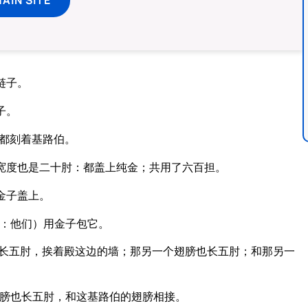
链子。
子。
都刻着基路伯。
宽度也是二十肘：都盖上纯金；共用了六百担。
金子盖上。
：他们）用金子包它。
长五肘，挨着殿这边的墙；那另一个翅膀也长五肘；和那另一
膀也长五肘，和这基路伯的翅膀相接。