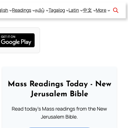
lish
Readings
தமிழ்
Tagalog
Latin
中文
More
Mass Readings Today - New
Jerusalem Bible
Read today's Mass readings from the New
Jerusalem Bible.