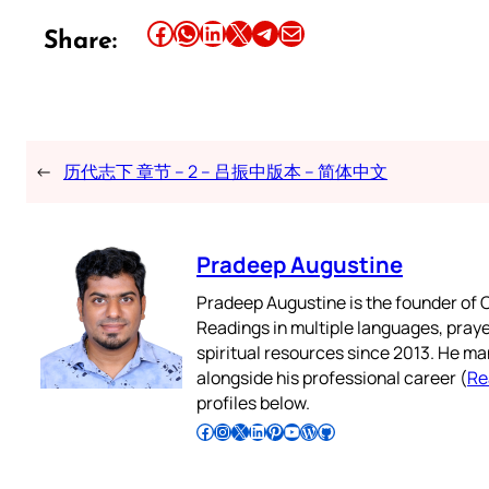
Share this article on Facebook
Share this article on WhatsApp
Share this article on LinkedIn
Share this article on X
Share this article on Telegram
Email this Article
Share:
←
历代志下 章节 – 2 – 吕振中版本 – 简体中文
Pradeep Augustine
Pradeep Augustine is the founder of C
Readings in multiple languages, praye
spiritual resources since 2013. He ma
alongside his professional career (
Re
profiles below.
Follow Pradeep on Facebook
Follow Pradeep on Instagram
Follow Pradeep on X
Follow Pradeep on LinkedIn
Follow Pradeep on Pinterest
Subscribe to Pradeep’s Youtube Channel
Follow Pradeep on WordPress
Follow Pradeep on GitHub