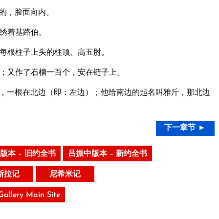
的，脸面向内。
绣着基路伯。
每根柱子上头的柱顶、高五肘。
；又作了石榴一百个，安在链子上。
，一根在北边（即：左边）；他给南边的起名叫雅斤，那北边
下一章节 ►
版本 – 旧约全书
吕振中版本 – 新约全书
斯拉记
尼希米记
 Gallery Main Site