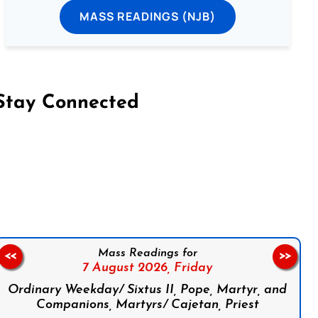
MASS READINGS (NJB)
Stay Connected
on Facebook
Follow us on Instagram
Follow us on X
Subscribe to our YouTube Channel
Follow us on WhatsApp
Mass Readings for
<<
>>
7 August 2026,
Friday
Ordinary Weekday/ Sixtus II, Pope, Martyr, and
Companions, Martyrs/ Cajetan, Priest