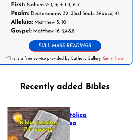
First:
Nahum 2: 1, 3; 3: 1-3, 6-7
Psalm:
Deuteronomy 32: 35cd-36ab, 39abcd, 41
Alleluia:
Matthew 5: 10
Gospel:
Matthew 16: 24-28
FULL MASS READINGS
*This is a free service provided by Catholic Gallery.
Get it here
Recently added Bibles
Bíblia Católica
Portuguesa
July 16, 2025