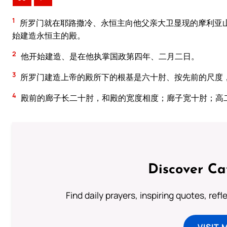
1
所罗门就在耶路撒冷、永恒主向他父亲大卫显现的摩利亚山
始建造永恒主的殿。
2
他开始建造、是在他执掌国政第四年、二月二日。
3
所罗门建造上帝的殿所下的根基是六十肘、按先前的尺度
4
殿前的廊子长二十肘，和殿的宽度相度；廊子宽十肘；高
Discover Ca
Find daily prayers, inspiring quotes, ref
VISIT 