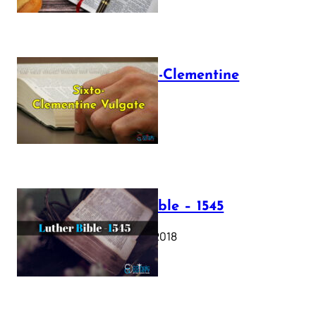
The Sixto-Clementine
Vulgate
July 12, 2025
Luther Bible – 1545
October 17, 2018