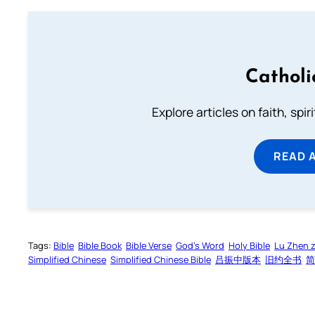
Catholi
Explore articles on faith, spi
READ 
Tags:
Bible
Bible Book
Bible Verse
God’s Word
Holy Bible
Lu Zhen 
Simplified Chinese
Simplified Chinese Bible
吕振中版本
旧约全书
简