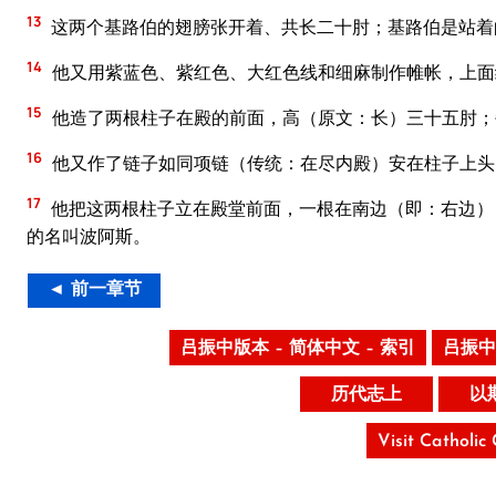
13
这两个基路伯的翅膀张开着、共长二十肘；基路伯是站着
14
他又用紫蓝色、紫红色、大红色线和细麻制作帷帐，上面
15
他造了两根柱子在殿的前面，高（原文：长）三十五肘；
16
他又作了链子如同项链（传统：在尽内殿）安在柱子上头
17
他把这两根柱子立在殿堂前面，一根在南边（即：右边）
的名叫波阿斯。
◄ 前一章节
吕振中版本 – 简体中文 – 索引
吕振中
历代志上
以
Visit Catholic