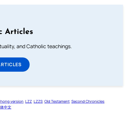
c Articles
rituality, and Catholic teachings.
ARTICLES
zhong version
LZZ
LZZS
Old Testament
Second Chronicles
体中文