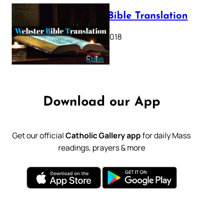
Webster Bible Translation
October 11, 2018
Download our App
Get our official
Catholic Gallery app
for daily Mass
readings, prayers & more