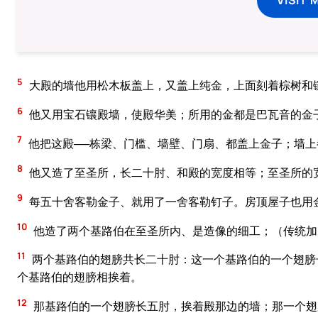
5
大殿的墙他用松木板盖上，又盖上纯金，上面刻着棕树和
6
他又用宝石镶殿墙，使殿华美；所用的金都是巴瓦音的金
7
他把这殿──栋梁、门槛、墙壁、门扇、都盖上金子；墙上
8
他又造了至圣所，长二十肘、和殿的宽度相等；至圣所的
9
每五十舍客勒金子、就用了一舍客勒钉子。房顶屋子也用
10
他造了两个基路伯在至圣所内、是造像的细工；（传统加
11
两个基路伯的翅膀共长二十肘：这一个基路伯的一个翅膀
个基路伯的翅膀相挨着。
12
那基路伯的一个翅膀长五肘，挨着殿那边的墙；那一个翅