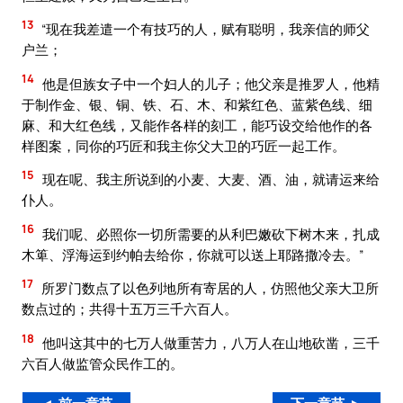
13
“现在我差遣一个有技巧的人，赋有聪明，我亲信的师父
户兰；
14
他是但族女子中一个妇人的儿子；他父亲是推罗人，他精
于制作金、银、铜、铁、石、木、和紫红色、蓝紫色线、细
麻、和大红色线，又能作各样的刻工，能巧设交给他作的各
样图案，同你的巧匠和我主你父大卫的巧匠一起工作。
15
现在呢、我主所说到的小麦、大麦、酒、油，就请运来给
仆人。
16
我们呢、必照你一切所需要的从利巴嫩砍下树木来，扎成
木箄、浮海运到约帕去给你，你就可以送上耶路撒冷去。”
17
所罗门数点了以色列地所有寄居的人，仿照他父亲大卫所
数点过的；共得十五万三千六百人。
18
他叫这其中的七万人做重苦力，八万人在山地砍凿，三千
六百人做监管众民作工的。