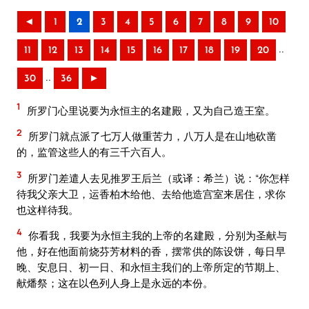
◄
1
2
3
4
5
6
7
8
9
10
..
11
12
13
14
15
16
17
18
19
20
..
30
36
►
1
所罗门心里说要为永恒主的名建殿，又为自己造王室。
2
所罗门就点派了七万人做重苦力，八万人是在山地砍凿
的，监管这些人的有三千六百人。
3
所罗门差遣人去见推罗王后兰（或译：希兰）说：“你怎样
待我父亲大卫，运香柏木给他、去给他造宫室来居住，求你
也这样待我。
4
你看我，我要为永恒主我的上帝的名建殿，分别为圣献与
他，好在他面前烧芬芳材料的香，摆常供的陈设饼，每日早
晚、安息日、初一日、和永恒主我们的上帝所定的节期上、
献燔祭；这在以色列人身上是永远的本份。