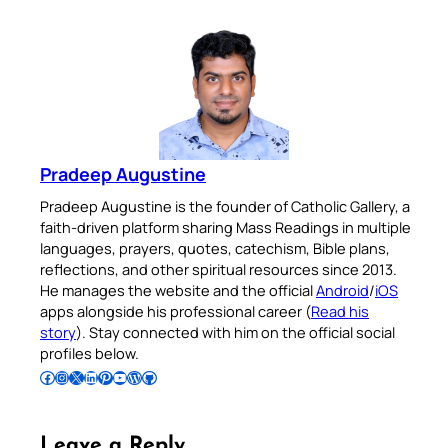
Pradeep Augustine
Pradeep Augustine is the founder of Catholic Gallery, a
faith-driven platform sharing Mass Readings in multiple
languages, prayers, quotes, catechism, Bible plans,
reflections, and other spiritual resources since 2013.
He manages the website and the official
Android
/
iOS
apps alongside his professional career (
Read his
story
). Stay connected with him on the official social
profiles below.
Follow Pradeep on Facebook
Follow Pradeep on Instagram
Follow Pradeep on X
Follow Pradeep on LinkedIn
Follow Pradeep on Pinterest
Subscribe to Pradeep’s Youtube Channel
Follow Pradeep on WordPress
Follow Pradeep on GitHub
Leave a Reply