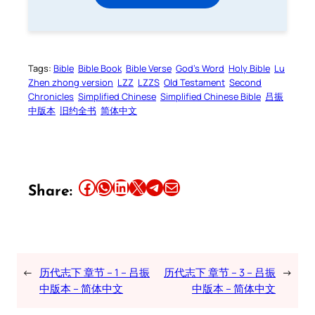
Tags:
Bible
Bible Book
Bible Verse
God’s Word
Holy Bible
Lu
Zhen zhong version
LZZ
LZZS
Old Testament
Second
Chronicles
Simplified Chinese
Simplified Chinese Bible
吕振
中版本
旧约全书
简体中文
Share this article on Facebook
Share this article on WhatsApp
Share this article on LinkedIn
Share this article on X
Share this article on Telegram
Email this Article
Share:
←
历代志下 章节 – 1 – 吕振
历代志下 章节 – 3 – 吕振
→
中版本 – 简体中文
中版本 – 简体中文