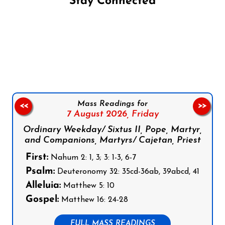
Stay Connected
Follow us on Facebook
Follow us on Instagram
Follow us on X
Subscribe to our YouTube Channel
Follow us on WhatsApp
Mass Readings for
<<
>>
7 August 2026,
Friday
Ordinary Weekday/ Sixtus II, Pope, Martyr,
and Companions, Martyrs/ Cajetan, Priest
First:
Nahum 2: 1, 3; 3: 1-3, 6-7
Psalm:
Deuteronomy 32: 35cd-36ab, 39abcd, 41
Alleluia:
Matthew 5: 10
Gospel:
Matthew 16: 24-28
FULL MASS READINGS