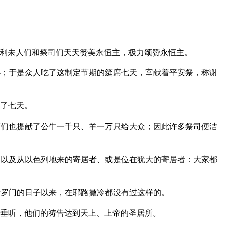
利未人们和祭司们天天赞美永恒主，极力颂赞永恒主。
；于是众人吃了这制定节期的筵席七天，宰献着平安祭，称谢
了七天。
们也提献了公牛一千只、羊一万只给大众；因此许多祭司便洁
以及从以色列地来的寄居者、或是位在犹大的寄居者：大家都
罗门的日子以来，在耶路撒冷都没有过这样的。
垂听，他们的祷告达到天上、上帝的圣居所。