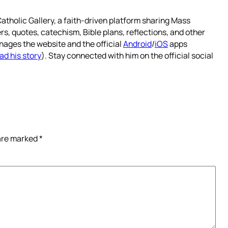
atholic Gallery, a faith-driven platform sharing Mass
rs, quotes, catechism, Bible plans, reflections, and other
nages the website and the official
Android
/
iOS
apps
ad his story
). Stay connected with him on the official social
 are marked
*