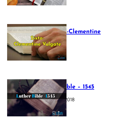
The Sixto-Clementine
Vulgate
July 12, 2025
Luther Bible – 1545
October 17, 2018