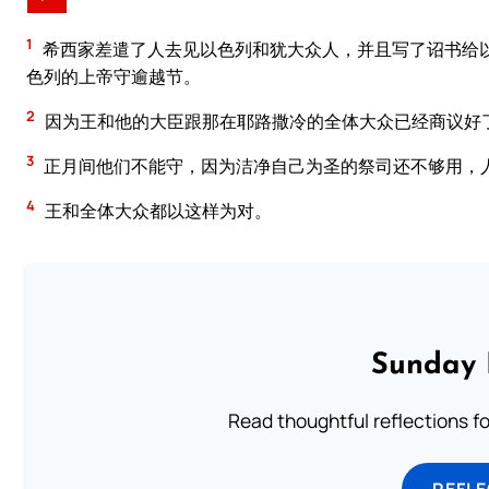
1
希西家差遣了人去见以色列和犹大众人，并且写了诏书给
色列的上帝守逾越节。
2
因为王和他的大臣跟那在耶路撒冷的全体大众已经商议好
3
正月间他们不能守，因为洁净自己为圣的祭司还不够用，
4
王和全体大众都以这样为对。
Sunday 
Read thoughtful reflections f
REFL