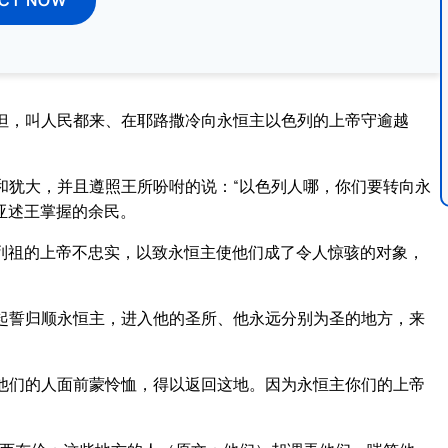
但，叫人民都来、在耶路撒冷向永恒主以色列的上帝守逾越
和犹大，并且遵照王所吩咐的说：“以色列人哪，你们要转向永
亚述王掌握的余民。
列祖的上帝不忠实，以致永恒主使他们成了令人惊骇的对象，
起誓归顺永恒主，进入他的圣所、他永远分别为圣的地方，来
他们的人面前蒙怜恤，得以返回这地。因为永恒主你们的上帝