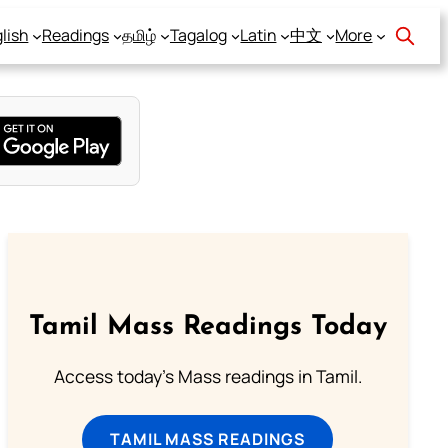
lish
Readings
தமிழ்
Tagalog
Latin
中文
More
Tamil Mass Readings Today
Access today's Mass readings in Tamil.
TAMIL MASS READINGS