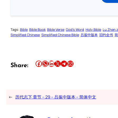
Tags:
Bible
Bible Book
Bible Verse
God’s Word
Holy Bible
Lu Zhen 
Simplified Chinese
Simplified Chinese Bible
吕振中版本
旧约全书
简
Share this article on Facebook
Share this article on WhatsApp
Share this article on LinkedIn
Share this article on X
Share this article on Telegram
Email this Article
Share:
←
历代志下 章节 – 29 – 吕振中版本 – 简体中文