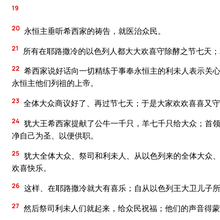
19
20
永恒主垂听希西家的祷告，就医治众民。
21
所有在耶路撒冷的以色列人都大大欢喜守除酵之节七天；
22
希西家说好话向一切精练于事奉永恒主的利未人表示关心
永恒主他们列祖的上帝。
23
全体大众商议好了、再过节七天；于是大家欢欢喜喜又守
24
犹大王希西家提献了公牛一千只，羊七千只给大众；首领
净自己为圣、以便供职。
25
犹大全体大众、祭司和利未人、从以色列来的全体大众、
欢喜快乐。
26
这样、在耶路撒冷就大有喜乐；自从以色列王大卫儿子所
27
然后祭司利未人们就起来，给众民祝福；他们的声音得蒙