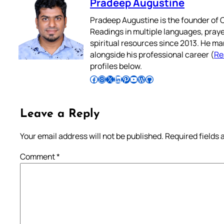
Pradeep Augustine
Pradeep Augustine is the founder of C
Readings in multiple languages, praye
spiritual resources since 2013. He ma
alongside his professional career (
Re
profiles below.
Follow Pradeep on Facebook
Follow Pradeep on Instagram
Follow Pradeep on X
Follow Pradeep on LinkedIn
Follow Pradeep on Pinterest
Subscribe to Pradeep’s Youtube Channel
Follow Pradeep on WordPress
Follow Pradeep on GitHub
Leave a Reply
Your email address will not be published.
Required fields
Comment
*