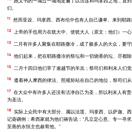
跑文书的一城过一城地走遍了以法莲和玛拿西之地，直到
们。
11
然而亚设、玛拿西、西布伦中也有人自己谦卑、来到耶路
12
上帝的手也用力在犹大中、使犹大人（原文：他们）一心
13
二月有许多人聚集在耶路撒冷，成了极多人的大众，要守
14
他们起来，把在耶路撒冷的祭坛和一切烧香的坛、尽都除
15
二月十四日他们宰了逾越节的羊羔；祭司们和利未人们觉
16
遵着神人摩西的律法、照规矩站在自己的地位，祭司们从
17
在大众中有许多人还没有洁净自己为圣，所以利未人有责
为圣洁。
18
实际上众民中有大部分、属以法莲、玛拿西、以萨迦、西
记葵硎例：希西家就为他们祷告说：“凡立定心意、专一寻
至善的永恒主也赦宥他。”