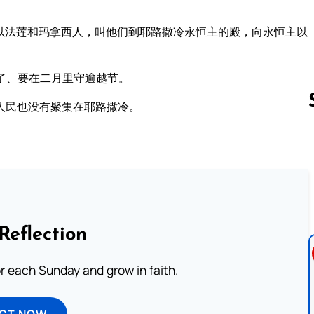
以法莲和玛拿西人，叫他们到耶路撒冷永恒主的殿，向永恒主以
了、要在二月里守逾越节。
人民也没有聚集在耶路撒冷。
Follow us 
Reflection
or each Sunday and grow in faith.
ECT NOW