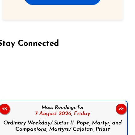
Stay Connected
on Facebook
Follow us on Instagram
Follow us on X
Subscribe to our YouTube Channel
Follow us on WhatsApp
Mass Readings for
<<
>>
7 August 2026,
Friday
Ordinary Weekday/ Sixtus II, Pope, Martyr, and
Companions, Martyrs/ Cajetan, Priest