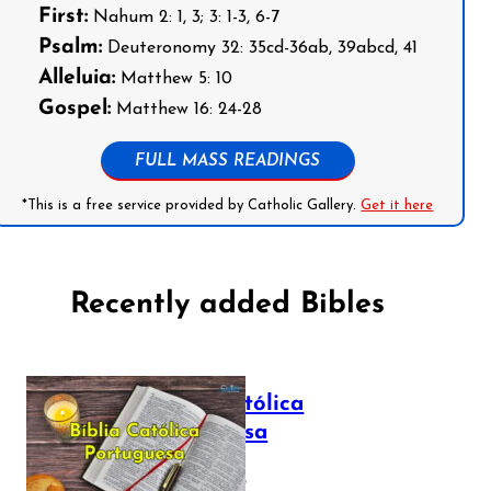
First:
Nahum 2: 1, 3; 3: 1-3, 6-7
Psalm:
Deuteronomy 32: 35cd-36ab, 39abcd, 41
Alleluia:
Matthew 5: 10
Gospel:
Matthew 16: 24-28
FULL MASS READINGS
*This is a free service provided by Catholic Gallery.
Get it here
Recently added Bibles
Bíblia Católica
Portuguesa
July 16, 2025