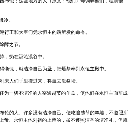
西布伦；这些地方的人（原文：他们）却调弄他们，嗤笑他
撒冷。
遵行王和大臣们凭永恒主的话所发的命令。
除酵之节。
掉，扔在汲沦溪谷中。
得惭愧，就洁净自己为圣，把燔祭奉到永恒主殿中。
利未人们手里接过来，将血去泼祭坛。
任为一切不洁净的人宰逾越节的羊羔，使他们在永恒主面前成
布伦的人、许多没有洁净自己、便吃逾越节的羊羔，不遵照所
求上帝、永恒主他列祖的上帝的，虽不遵照洁圣的洁净礼，但愿