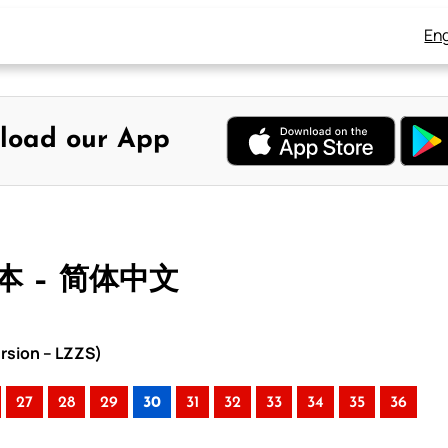
Eng
load our App
版本 – 简体中文
rsion – LZZS)
27
28
29
30
31
32
33
34
35
36