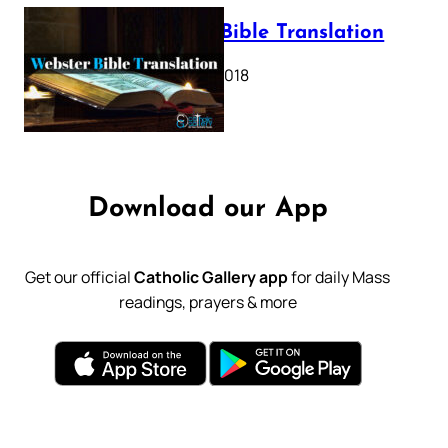
Webster Bible Translation
October 11, 2018
Download our App
Get our official
Catholic Gallery app
for daily Mass
readings, prayers & more