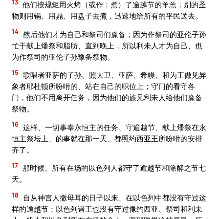
13
他们按规矩用火烤（或作：煮）了逾越节的羊羔；别的圣
物则用锅、用鼎、用盘子去煮，迅速地给所有的平民送去。
14
然后他们才为自己和祭司们豫备；因为作祭司的亚伦子孙
忙于献上燔祭和脂肪、直到晚上，所以利未人才为自己、也
为作祭司的亚伦子孙豫备祭物。
15
歌唱者亚萨的子孙、照大卫、亚萨、希幔、和为王做见异
象者耶杜顿所吩咐的、站在自己的职位上；守门的看守各
门，他们不用离开任务，因为他们的族兄利未人给他们豫备
祭物。
16
这样、一切事奉永恒主的任务、守逾越节、献上燔祭在永
恒主祭坛上、的事就在那一天、都照约西亚王所吩咐的安排
齐了。
17
那时候、所有在场的以色列人都守了逾越节和除酵之节七
天。
18
自从神言人撒母耳的日子以来、在以色列中都没有守过这
样的逾越节；以色列诸王也没有守过像约西亚、祭司和利未