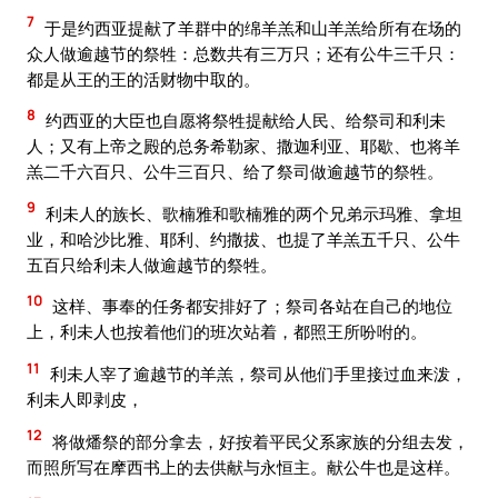
7
于是约西亚提献了羊群中的绵羊羔和山羊羔给所有在场的
众人做逾越节的祭牲：总数共有三万只；还有公牛三千只：
都是从王的王的活财物中取的。
8
约西亚的大臣也自愿将祭牲提献给人民、给祭司和利未
人；又有上帝之殿的总务希勒家、撒迦利亚、耶歇、也将羊
羔二千六百只、公牛三百只、给了祭司做逾越节的祭牲。
9
利未人的族长、歌楠雅和歌楠雅的两个兄弟示玛雅、拿坦
业，和哈沙比雅、耶利、约撒拔、也提了羊羔五千只、公牛
五百只给利未人做逾越节的祭牲。
10
这样、事奉的任务都安排好了；祭司各站在自己的地位
上，利未人也按着他们的班次站着，都照王所吩咐的。
11
利未人宰了逾越节的羊羔，祭司从他们手里接过血来泼，
利未人即剥皮，
12
将做燔祭的部分拿去，好按着平民父系家族的分组去发，
而照所写在摩西书上的去供献与永恒主。献公牛也是这样。