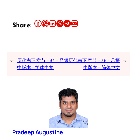
Share this article on Facebook
Share this article on WhatsApp
Share this article on LinkedIn
Share this article on X
Share this article on Telegram
Email this Article
Share:
←
历代志下 章节 – 34 – 吕振
历代志下 章节 – 36 – 吕振
→
中版本 – 简体中文
中版本 – 简体中文
Pradeep Augustine