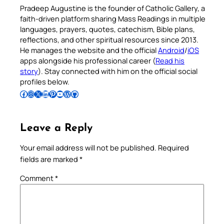
Pradeep Augustine is the founder of Catholic Gallery, a
faith-driven platform sharing Mass Readings in multiple
languages, prayers, quotes, catechism, Bible plans,
reflections, and other spiritual resources since 2013.
He manages the website and the official
Android
/
iOS
apps alongside his professional career (
Read his
story
). Stay connected with him on the official social
profiles below.
Follow Pradeep on Facebook
Follow Pradeep on Instagram
Follow Pradeep on X
Follow Pradeep on LinkedIn
Follow Pradeep on Pinterest
Subscribe to Pradeep’s Youtube Channel
Follow Pradeep on WordPress
Follow Pradeep on GitHub
Leave a Reply
Your email address will not be published.
Required
fields are marked
*
Comment
*