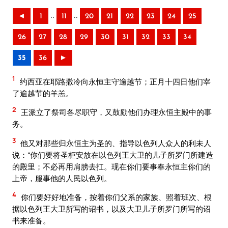
..
..
◄
1
11
20
21
22
23
24
25
26
27
28
29
30
31
32
33
34
35
36
►
1
约西亚在耶路撒冷向永恒主守逾越节；正月十四日他们宰
了逾越节的羊羔。
2
王派立了祭司各尽职守，又鼓励他们办理永恒主殿中的事
务。
3
他又对那些归永恒主为圣的、指导以色列人众人的利未人
说：“你们要将圣柜安放在以色列王大卫的儿子所罗门所建造
的殿里；不必再用肩膀去扛。现在你们要事奉永恒主你们的
上帝，服事他的人民以色列。
4
你们要好好地准备，按着你们父系的家族、照着班次、根
据以色列王大卫所写的诏书，以及大卫儿子所罗门所写的诏
书来准备。