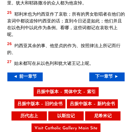
里。犹大和耶路撒冷的众人都为他哀悼。
25
耶利米也为约西亚作了哀歌；所有的男女歌唱者在他们的
哀词中都说追悼约西亚的话；直到今日还是如此；他们并且
在以色列中以此作为条例。看哪，这些词都记在哀歌书上
呢。
26
约西亚其余的事、他坚贞的作为、按照律法上所记而行
的、
27
始未都写在从以色列和犹大诸王记上呢。
◄ 前一章节
下一章节 ►
吕振中版本 – 简体中文 – 索引
吕振中版本 – 旧约全书
吕振中版本 – 新约全书
历代志上
以斯拉记
尼希米记
Visit Catholic Gallery Main Site