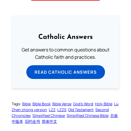
Catholic Answers
Get answers to common questions about
Catholic faith and practices.
READ CATHOLIC ANSWERS
Tags:
Bible
Bible Book
Bible Verse
God’s Word
Holy Bible
Lu
Zhen zhong version
LZZ
LZZS
Old Testament
Second
Chronicles
Simplified Chinese
Simplified Chinese Bible
吕振
中版本
旧约全书
简体中文