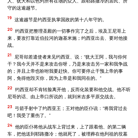
人、犹大和以色列所有在场的众人、跟耶路撒冷的居民、所
守的这逾越节。
19
这逾越节是约西亚执掌国政的第十八年守的。
20
约西亚把整理圣殿的一切事作完了之后，埃及王尼哥上
来，要攻打靠近伯拉河的迦基米施；约西亚出去、要对他接
战。
21
尼哥却差遣使者来见约西亚、说：“犹大王阿，我与你何
干？我今天并不是来攻击你呀，乃是来攻击另一家和我争战
的；并且上帝也吩咐我要赶快。你可要停止干预上帝的事
阿，免得他毁灭你，因为上帝是和我同在的。”
22
约西亚却不肯转脸离开他，反而化装要和他交战。他不听
尼哥的话、由上帝口所说的，就到米吉多平原交战去。
23
弓箭手射中了约西亚王；王对他的臣仆说：“将我背过去
吧！我受了重伤了。”
24
他的臣仆将他从战车上背过来，上了跟着他、的第二辆
车，把他送到耶路撒冷；他就死了，被埋葬在他列祖的坟墓