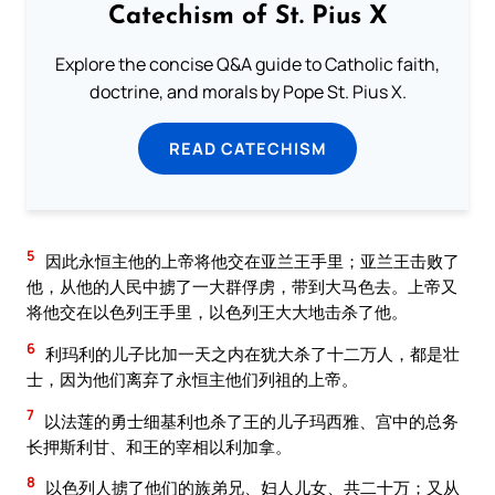
Catechism of St. Pius X
Explore the concise Q&A guide to Catholic faith,
doctrine, and morals by Pope St. Pius X.
READ CATECHISM
5
因此永恒主他的上帝将他交在亚兰王手里；亚兰王击败了
他，从他的人民中掳了一大群俘虏，带到大马色去。上帝又
将他交在以色列王手里，以色列王大大地击杀了他。
6
利玛利的儿子比加一天之内在犹大杀了十二万人，都是壮
士，因为他们离弃了永恒主他们列祖的上帝。
7
以法莲的勇士细基利也杀了王的儿子玛西雅、宫中的总务
长押斯利甘、和王的宰相以利加拿。
8
以色列人掳了他们的族弟兄、妇人儿女、共二十万；又从