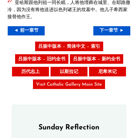
27
亚哈斯跟他列祖一同长眠，人将他埋葬在城里、在耶路撒
冷，因为没有将他送进以色列诸王的坟墓中。他儿子希西家
接替他作王。
◄ 前一章节
下一章节 ►
吕振中版本 – 简体中文 – 索引
吕振中版本 – 旧约全书
吕振中版本 – 新约全书
历代志上
以斯拉记
尼希米记
Visit Catholic Gallery Main Site
Sunday Reflection