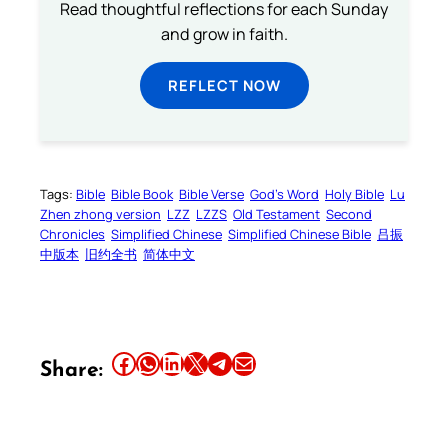
Read thoughtful reflections for each Sunday
and grow in faith.
REFLECT NOW
Tags:
Bible
Bible Book
Bible Verse
God’s Word
Holy Bible
Lu
Zhen zhong version
LZZ
LZZS
Old Testament
Second
Chronicles
Simplified Chinese
Simplified Chinese Bible
吕振
中版本
旧约全书
简体中文
Share this article on Facebook
Share this article on WhatsApp
Share this article on LinkedIn
Share this article on X
Share this article on Telegram
Email this Article
Share: