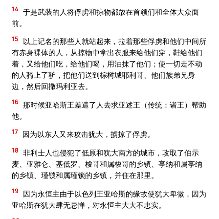
14
于是武装的人将俘虏和掠物都放在首领们和全体大众面
前。
15
以上记名的那些人就站起来，拉着那些俘虏和他们中间所
有赤身裸体的人，从掠物中拿出衣服来给他们穿，鞋给他们
着，又给他们吃，给他们喝，用油抹了他们；使一切走不动
的人骑上了驴，把他们送到棕树城耶利哥、他们族弟兄身
边，然后回撒玛利亚去。
16
那时候亚哈斯王差遣了人去求亚述王（传统：诸王）帮助
他。
17
因为以东人又来攻击犹大，掳掠了俘虏。
18
非利士人也侵犯了低原和犹大南方的城市，攻取了伯示
麦、亚雅仑、基低罗、梭哥和属梭哥的乡镇、亭纳和属亭纳
的乡镇、瑾锁和属瑾锁的乡镇，并住在那里。
19
因为永恒主由于以色列王亚哈斯的缘故使犹大卑微，因为
亚哈斯在犹大肆无忌惮，对永恒主大大不忠实。