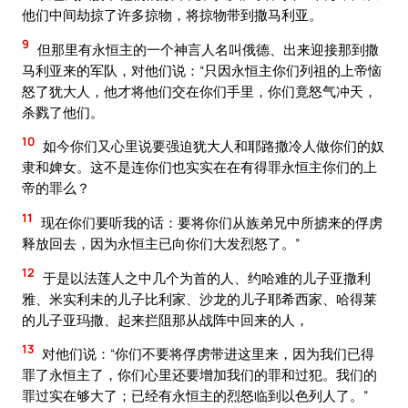
他们中间劫掠了许多掠物，将掠物带到撒马利亚。
9
但那里有永恒主的一个神言人名叫俄德、出来迎接那到撒
马利亚来的军队，对他们说：“只因永恒主你们列祖的上帝恼
怒了犹大人，他才将他们交在你们手里，你们竟怒气冲天，
杀戮了他们。
10
如今你们又心里说要强迫犹大人和耶路撒冷人做你们的奴
隶和婢女。这不是连你们也实实在在有得罪永恒主你们的上
帝的罪么？
11
现在你们要听我的话：要将你们从族弟兄中所掳来的俘虏
释放回去，因为永恒主已向你们大发烈怒了。”
12
于是以法莲人之中几个为首的人、约哈难的儿子亚撒利
雅、米实利未的儿子比利家、沙龙的儿子耶希西家、哈得莱
的儿子亚玛撒、起来拦阻那从战阵中回来的人，
13
对他们说：“你们不要将俘虏带进这里来，因为我们已得
罪了永恒主了，你们心里还要增加我们的罪和过犯。我们的
罪过实在够大了；已经有永恒主的烈怒临到以色列人了。”