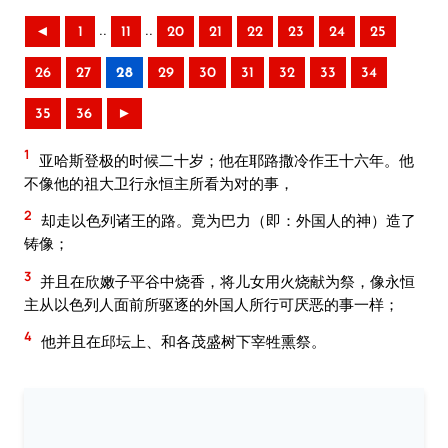
..
..
◄
1
11
20
21
22
23
24
25
26
27
28
29
30
31
32
33
34
35
36
►
1
亚哈斯登极的时候二十岁；他在耶路撒冷作王十六年。他
不像他的祖大卫行永恒主所看为对的事，
2
却走以色列诸王的路。竟为巴力（即：外国人的神）造了
铸像；
3
并且在欣嫩子平谷中烧香，将儿女用火烧献为祭，像永恒
主从以色列人面前所驱逐的外国人所行可厌恶的事一样；
4
他并且在邱坛上、和各茂盛树下宰牲熏祭。