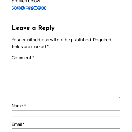
profiles below.
Follow Pradeep on Facebook
Follow Pradeep on Instagram
Follow Pradeep on X
Follow Pradeep on LinkedIn
Follow Pradeep on Pinterest
Subscribe to Pradeep’s Youtube Channel
Follow Pradeep on WordPress
Follow Pradeep on GitHub
Leave a Reply
Your email address will not be published.
Required
fields are marked
*
Comment
*
Name
*
Email
*