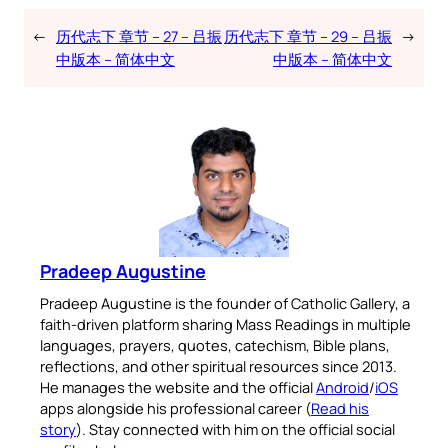
←
历代志下 章节 – 27 – 吕振
历代志下 章节 – 29 – 吕振
→
中版本 – 简体中文
中版本 – 简体中文
Pradeep Augustine
Pradeep Augustine is the founder of Catholic Gallery, a
faith-driven platform sharing Mass Readings in multiple
languages, prayers, quotes, catechism, Bible plans,
reflections, and other spiritual resources since 2013.
He manages the website and the official
Android
/
iOS
apps alongside his professional career (
Read his
story
). Stay connected with him on the official social