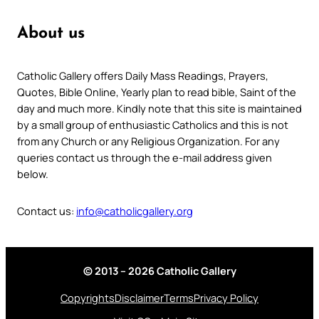
About us
Catholic Gallery offers Daily Mass Readings, Prayers,
Quotes, Bible Online, Yearly plan to read bible, Saint of the
day and much more. Kindly note that this site is maintained
by a small group of enthusiastic Catholics and this is not
from any Church or any Religious Organization. For any
queries contact us through the e-mail address given
below.
Contact us:
info@catholicgallery.org
© 2013 – 2026 Catholic Gallery
Copyrights
Disclaimer
Terms
Privacy Policy