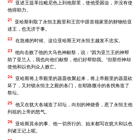
20
亚述王提革拉毗尼色上到他那里，使他受困迫，并没有使
他得助力。
21
亚哈斯剥取了永恒主殿里和王宫中跟首领家里的财物给亚
述王，也无济于事。
22
在急难的时候、这位亚哈斯王对永恒主越发不忠实。
23
他向击败了他的大马色神献祭，说：“因为亚兰王的神帮
助了亚兰人，我也向他们献祭，他们好帮助我。”但那些神却
使他和以色列众人败亡。
24
亚哈斯将上帝殿里的器皿收聚起来，将上帝殿里的器皿砍
坏了，又封锁永恒主之殿的各门，在耶路撒冷的各拐角造了
祭坛。
25
他又在犹大各城造了邱坛，向别的神烧香，惹了永恒主他
列祖的上帝的怒气。
26
亚哈斯其余的事、他一切所行的、始末都写在犹大和以色
列诸王记上呢。