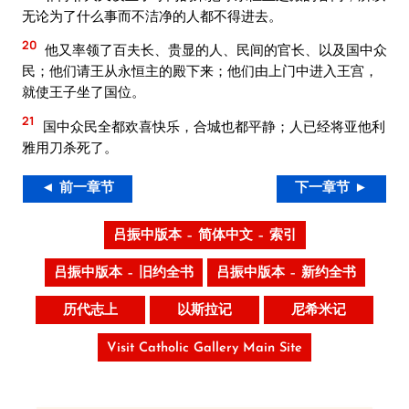
无论为了什么事而不洁净的人都不得进去。
20
他又率领了百夫长、贵显的人、民间的官长、以及国中众
民；他们请王从永恒主的殿下来；他们由上门中进入王宫，
就使王子坐了国位。
21
国中众民全都欢喜快乐，合城也都平静；人已经将亚他利
雅用刀杀死了。
◄ 前一章节
下一章节 ►
吕振中版本 – 简体中文 – 索引
吕振中版本 – 旧约全书
吕振中版本 – 新约全书
历代志上
以斯拉记
尼希米记
Visit Catholic Gallery Main Site