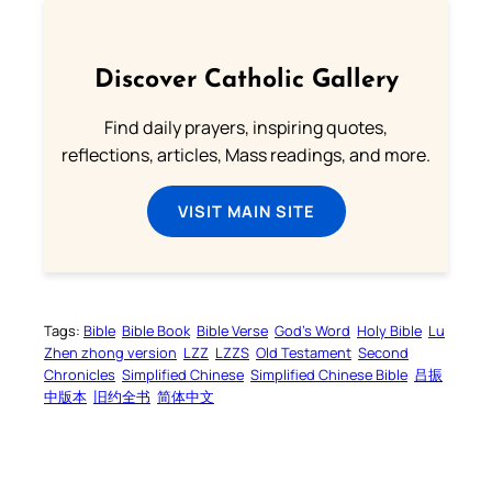
Discover Catholic Gallery
Find daily prayers, inspiring quotes,
reflections, articles, Mass readings, and more.
VISIT MAIN SITE
Tags:
Bible
Bible Book
Bible Verse
God’s Word
Holy Bible
Lu
Zhen zhong version
LZZ
LZZS
Old Testament
Second
Chronicles
Simplified Chinese
Simplified Chinese Bible
吕振
中版本
旧约全书
简体中文