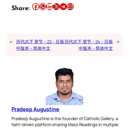
Share this article on Facebook
Share this article on WhatsApp
Share this article on LinkedIn
Share this article on X
Share this article on Telegram
Email this Article
Share:
←
历代志下 章节 – 22 – 吕振
历代志下 章节 – 24 – 吕振
→
中版本 – 简体中文
中版本 – 简体中文
Pradeep Augustine
Pradeep Augustine is the founder of Catholic Gallery, a
faith-driven platform sharing Mass Readings in multiple