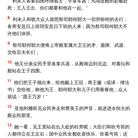
利未人各要四围环绕着王，手拿军器；凡闯进殿的必被处
死；王入王出、你们都要和他在一起。”
8
利未人和犹大众人就照祭司耶何耶大一切所吩咐的去行；
各带安息日上班同安息日下班的人来；因为祭司耶何耶大不
许他们休班。
9
祭司耶何耶大便将上帝殿里属大卫王的矛、盾牌、武器、
交给百夫长们；
10
他又分派众民手里各拿兵器，从殿南边到北边、对着坛和
殿站在王子四围。
11
他们把王子领出来，给他戴上王冠，将王徽（或译：律法
书）交给他，称他为王，耶何耶大和儿子们用膏膏他；众人
就说：“愿王万岁！”
12
亚他利雅听见众民奔走和赞美王的声音，就进进永恒主的
殿众民那里。
13
她一看，见王竟站在出入处的柱旁呢；大臣们和吹号筒的
人都侍立在王左右；国中众民全都欢喜快乐、吹着号筒；还