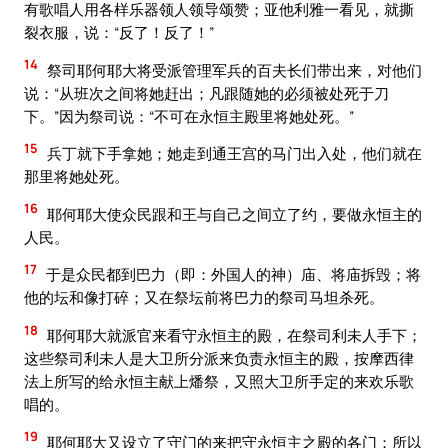
有歌唱人用各样乐器领人领导颂赞；亚他利雅一看见，就撕
裂衣服，说：“反了！反了！”
14
祭司耶何耶大将受派管理军兵的百夫长们带出来，对他们
说：“从班次之间将她赶出；凡跟随她的必须被处死于刀
下。”因为祭司说：“不可在永恒主殿里将她处死。”
15
兵丁就下手拿她；她走到通王宫的马门出入处，他们就在
那里将她处死。
16
耶何耶大使众民跟和王与自己之间立了约，要做永恒主的
人民。
17
于是众民都到巴力（即：外国人的神）庙、将庙拆毁；将
他的坛和像打碎；又在祭坛前将巴力的祭司马坦杀死。
18
耶何耶大就派官来看守永恒主的殿，在祭司利未人手下；
这些祭司利未人是大卫所分派来负责永恒主的殿，按摩西律
法上所写的给永恒主献上燔祭，又照大卫所手定的来欢乐歌
唱的。
19
耶何耶大又设立了守门的来把守永恒主之殿的各门；所以