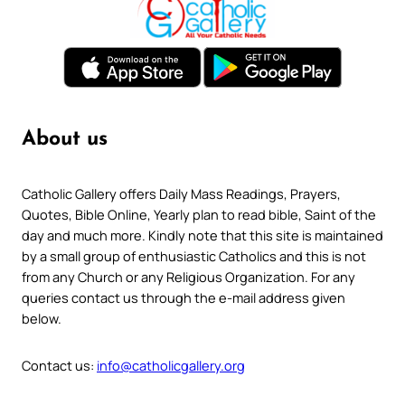
About us
Catholic Gallery offers Daily Mass Readings, Prayers,
Quotes, Bible Online, Yearly plan to read bible, Saint of the
day and much more. Kindly note that this site is maintained
by a small group of enthusiastic Catholics and this is not
from any Church or any Religious Organization. For any
queries contact us through the e-mail address given
below.
Contact us:
info@catholicgallery.org