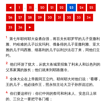
..
..
◄
1
11
20
21
22
23
24
25
26
27
28
29
30
31
32
33
34
35
36
►
1
第七年耶何耶大奋勇自强，将百夫长耶罗罕的儿子亚撒利
雅、约哈难的儿子以实玛利、俄备得的儿子亚撒利雅、亚大
雅的儿子玛西雅、细基利的儿子以利沙法召了来，同他们立
约。
2
他们环游了犹大，从犹大各城里招集了利未人和以色列的
父系家属的族长；他们就来到耶路撒冷。
3
全体大众在上帝殿同王立约。耶何耶大对他们说：“看哪，
王的儿子，他必须作王，照永恒主论大卫子孙所说过的。
4
你们要这样行：你们中间的祭司和利未人、安息日上班
的、三分之一要把守各门槛；