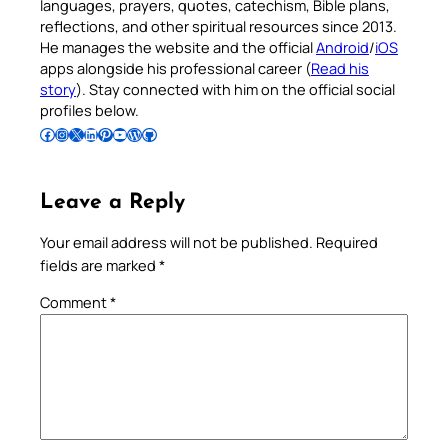
languages, prayers, quotes, catechism, Bible plans,
reflections, and other spiritual resources since 2013.
He manages the website and the official
Android
/
iOS
apps alongside his professional career (
Read his
story
). Stay connected with him on the official social
profiles below.
Follow Pradeep on Facebook
Follow Pradeep on Instagram
Follow Pradeep on X
Follow Pradeep on LinkedIn
Follow Pradeep on Pinterest
Subscribe to Pradeep’s Youtube Channel
Follow Pradeep on WordPress
Follow Pradeep on GitHub
Leave a Reply
Your email address will not be published.
Required
fields are marked
*
Comment
*