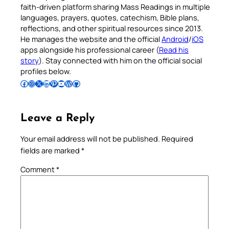
faith-driven platform sharing Mass Readings in multiple
languages, prayers, quotes, catechism, Bible plans,
reflections, and other spiritual resources since 2013.
He manages the website and the official
Android
/
iOS
apps alongside his professional career (
Read his
story
). Stay connected with him on the official social
profiles below.
Follow Pradeep on Facebook
Follow Pradeep on Instagram
Follow Pradeep on X
Follow Pradeep on LinkedIn
Follow Pradeep on Pinterest
Subscribe to Pradeep’s Youtube Channel
Follow Pradeep on WordPress
Follow Pradeep on GitHub
Leave a Reply
Your email address will not be published.
Required
fields are marked
*
Comment
*