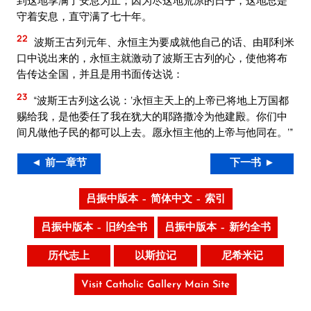
守着安息，直守满了七十年。
22
波斯王古列元年、永恒主为要成就他自己的话、由耶利米
口中说出来的，永恒主就激动了波斯王古列的心，使他将布
告传达全国，并且是用书面传达说：
23
“波斯王古列这么说：‘永恒主天上的上帝已将地上万国都
赐给我，是他委任了我在犹大的耶路撒冷为他建殿。你们中
间凡做他子民的都可以上去。愿永恒主他的上帝与他同在。’”
◄ 前一章节
下一书 ►
吕振中版本 – 简体中文 – 索引
吕振中版本 – 旧约全书
吕振中版本 – 新约全书
历代志上
以斯拉记
尼希米记
Visit Catholic Gallery Main Site