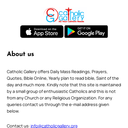
About us
Catholic Gallery offers Daily Mass Readings, Prayers,
Quotes, Bible Online, Yearly plan to read bible, Saint of the
day and much more. Kindly note that this site is maintained
by a small group of enthusiastic Catholics and this is not
from any Church or any Religious Organization. For any
queries contact us through the e-mail address given
below.
Contact us:
info@catholicgallery.org