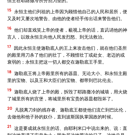
恒主在耶路撒冷所分别为圣的。
15
永恒主他们列祖的上帝因为顾惜他自己的人民和居所，便
又及时又屡次地警告、由他的使者经手传出话来警告他们。
16
他们却直戏笑上帝的使者，藐视上帝的话，直讥诮他的神
言人，以致永恒主向他人民发烈怒、到无法救治。
17
因此永恒主使迦勒底人的王上来攻击他们，就在他们圣所
的殿里用刀杀了他们的壮丁，不顾惜壮丁或处女、老迈的或
衰弱的；永恒主把这一切人都交在迦勒底王手里。
18
迦勒底王将上帝殿里所有的器皿、无论大小、和永恒主殿
里的宝物、以及王和大臣们的宝物、都带到巴比伦去。
19
迦勒底人烧了上帝的殿，拆毁了耶路撒冷的城墙，用火烧
了城里所有的宫堡，将城里所有宝贵的器皿都毁坏了。
20
凡脱离刀剑的残存者、迦勒底王都使他们流亡到巴比伦，
去做他和他子孙的奴仆，直到波斯国执掌国政的时候。
21
这是要成就永恒主的话、由耶利米口中说出来的、说：直
到这地享满了安息为止；因为尽这地荒凉的日子，这地总是