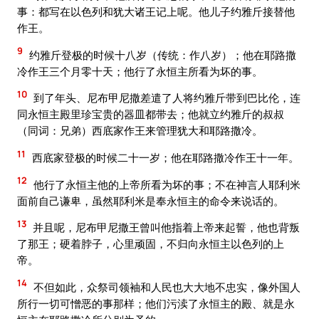
事：都写在以色列和犹大诸王记上呢。他儿子约雅斤接替他
作王。
9
约雅斤登极的时候十八岁（传统：作八岁）；他在耶路撒
冷作王三个月零十天；他行了永恒主所看为坏的事。
10
到了年头、尼布甲尼撒差遣了人将约雅斤带到巴比伦，连
同永恒主殿里珍宝贵的器皿都带去；他就立约雅斤的叔叔
（同词：兄弟）西底家作王来管理犹大和耶路撒冷。
11
西底家登极的时候二十一岁；他在耶路撒冷作王十一年。
12
他行了永恒主他的上帝所看为坏的事；不在神言人耶利米
面前自己谦卑，虽然耶利米是奉永恒主的命令来说话的。
13
并且呢，尼布甲尼撒王曾叫他指着上帝来起誓，他也背叛
了那王；硬着脖子，心里顽固，不归向永恒主以色列的上
帝。
14
不但如此，众祭司领袖和人民也大大地不忠实，像外国人
所行一切可憎恶的事那样；他们污渎了永恒主的殿、就是永