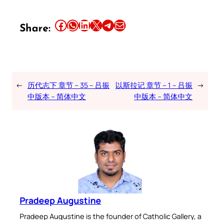
Share this article on Facebook
Share this article on WhatsApp
Share this article on LinkedIn
Share this article on X
Share this article on Telegram
Email this Article
Share:
←
历代志下 章节 – 35 – 吕振
以斯拉记 章节 – 1 – 吕振
→
中版本 – 简体中文
中版本 – 简体中文
Pradeep Augustine
Pradeep Augustine is the founder of Catholic Gallery, a