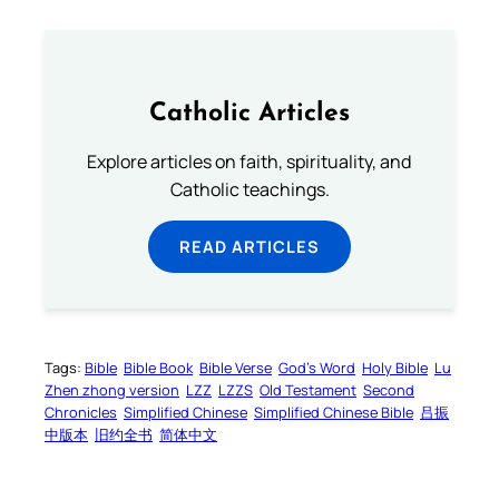
Catholic Articles
Explore articles on faith, spirituality, and
Catholic teachings.
READ ARTICLES
Tags:
Bible
Bible Book
Bible Verse
God’s Word
Holy Bible
Lu
Zhen zhong version
LZZ
LZZS
Old Testament
Second
Chronicles
Simplified Chinese
Simplified Chinese Bible
吕振
中版本
旧约全书
简体中文