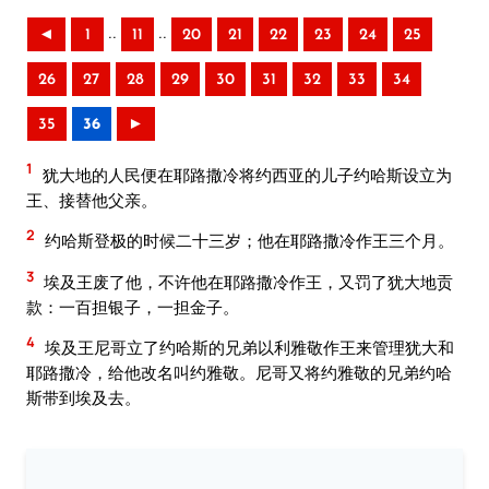
..
..
◄
1
11
20
21
22
23
24
25
26
27
28
29
30
31
32
33
34
35
36
►
1
犹大地的人民便在耶路撒冷将约西亚的儿子约哈斯设立为
王、接替他父亲。
2
约哈斯登极的时候二十三岁；他在耶路撒冷作王三个月。
3
埃及王废了他，不许他在耶路撒冷作王，又罚了犹大地贡
款：一百担银子，一担金子。
4
埃及王尼哥立了约哈斯的兄弟以利雅敬作王来管理犹大和
耶路撒冷，给他改名叫约雅敬。尼哥又将约雅敬的兄弟约哈
斯带到埃及去。