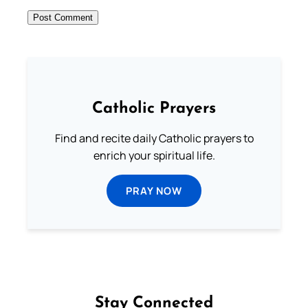
Catholic Prayers
Find and recite daily Catholic prayers to
enrich your spiritual life.
PRAY NOW
Stay Connected