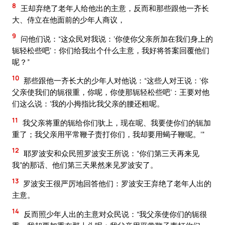
8
王却弃绝了老年人给他出的主意，反而和那些跟他一齐长
大、侍立在他面前的少年人商议，
9
问他们说：“这众民对我说：‘你使你父亲所加在我们身上的
轭轻松些吧’：你们给我出个什么主意，我好将答案回覆他们
呢？”
10
那些跟他一齐长大的少年人对他说：“这些人对王说：‘你
父亲使我们的轭很重，你呢，你使那轭轻松些吧’：王要对他
们这么说：‘我的小拇指比我父亲的腰还粗呢。
11
我父亲将重的轭给你们驮上，现在呢、我要使你们的轭加
重了；我父亲用平常鞭子责打你们，我却要用蝎子鞭呢。’”
12
耶罗波安和众民照罗波安王所说：“你们第三天再来见
我”的那话、他们第三天果然来见罗波安了。
13
罗波安王很严厉地回答他们：罗波安王弃绝了老年人出的
主意。
14
反而照少年人出的主意对众民说：“我父亲使你们的轭很