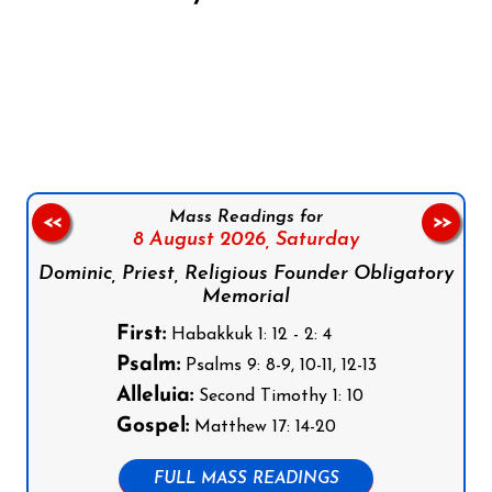
Follow us on Facebook
Follow us on Instagram
Follow us on X
Subscribe to our YouTube Channel
Follow us on WhatsApp
Mass Readings for
<<
>>
8 August 2026,
Saturday
Dominic, Priest, Religious Founder Obligatory
Memorial
First:
Habakkuk 1: 12 - 2: 4
Psalm:
Psalms 9: 8-9, 10-11, 12-13
Alleluia:
Second Timothy 1: 10
Gospel:
Matthew 17: 14-20
FULL MASS READINGS