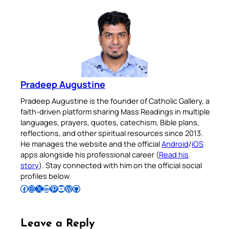
Pradeep Augustine
Pradeep Augustine is the founder of Catholic Gallery, a
faith-driven platform sharing Mass Readings in multiple
languages, prayers, quotes, catechism, Bible plans,
reflections, and other spiritual resources since 2013.
He manages the website and the official
Android
/
iOS
apps alongside his professional career (
Read his
story
). Stay connected with him on the official social
profiles below.
Follow Pradeep on Facebook
Follow Pradeep on Instagram
Follow Pradeep on X
Follow Pradeep on LinkedIn
Follow Pradeep on Pinterest
Subscribe to Pradeep’s Youtube Channel
Follow Pradeep on WordPress
Follow Pradeep on GitHub
Leave a Reply