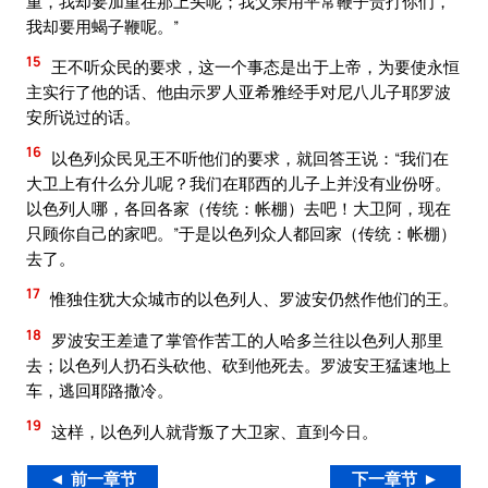
重，我却要加重在那上头呢；我父亲用平常鞭子责打你们，
我却要用蝎子鞭呢。”
15
王不听众民的要求，这一个事态是出于上帝，为要使永恒
主实行了他的话、他由示罗人亚希雅经手对尼八儿子耶罗波
安所说过的话。
16
以色列众民见王不听他们的要求，就回答王说：“我们在
大卫上有什么分儿呢？我们在耶西的儿子上并没有业份呀。
以色列人哪，各回各家（传统：帐棚）去吧！大卫阿，现在
只顾你自己的家吧。”于是以色列众人都回家（传统：帐棚）
去了。
17
惟独住犹大众城市的以色列人、罗波安仍然作他们的王。
18
罗波安王差遣了掌管作苦工的人哈多兰往以色列人那里
去；以色列人扔石头砍他、砍到他死去。罗波安王猛速地上
车，逃回耶路撒冷。
19
这样，以色列人就背叛了大卫家、直到今日。
◄ 前一章节
下一章节 ►