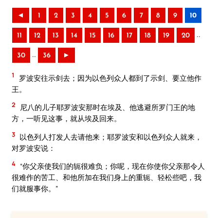
◄
1
2
3
4
5
6
7
8
9
10
..
11
12
13
14
15
16
17
18
19
20
..
30
36
►
1
罗波安往示剑去；因为以色列众人都到了示剑、要立他作
王。
2
尼八的儿子耶罗波安那时在埃及、他逃避所罗门王的地
方，一听见这事，就从埃及回来。
3
以色列人打发人去请他来；耶罗波安和以色列众人就来，
对罗波安说：
4
“你父亲使我们的轭很难负；你呢，现在你使你父亲那令人
很难作的苦工、和他所加在我们身上的重轭、轻松些吧，我
们就服事你。”