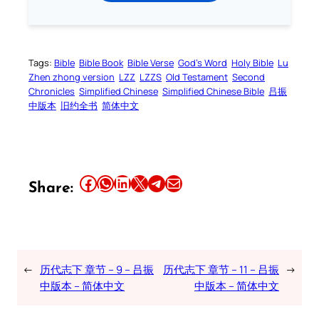
Tags:
Bible
Bible Book
Bible Verse
God’s Word
Holy Bible
Lu
Zhen zhong version
LZZ
LZZS
Old Testament
Second
Chronicles
Simplified Chinese
Simplified Chinese Bible
吕振
中版本
旧约全书
简体中文
Share this article on Facebook
Share this article on WhatsApp
Share this article on LinkedIn
Share this article on X
Share this article on Telegram
Email this Article
Share:
←
历代志下 章节 – 9 – 吕振
历代志下 章节 – 11 – 吕振
→
中版本 – 简体中文
中版本 – 简体中文