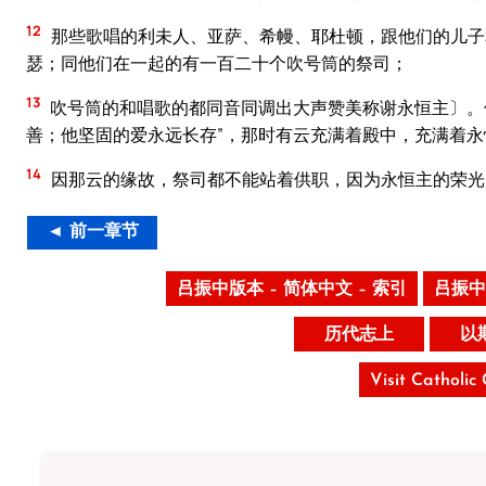
12
那些歌唱的利未人、亚萨、希幔、耶杜顿，跟他们的儿子
瑟；同他们在一起的有一百二十个吹号筒的祭司；
13
吹号筒的和唱歌的都同音同调出大声赞美称谢永恒主〕。
善；他坚固的爱永远长存”，那时有云充满着殿中，充满着永
14
因那云的缘故，祭司都不能站着供职，因为永恒主的荣光
◄ 前一章节
吕振中版本 – 简体中文 – 索引
吕振中
历代志上
以
Visit Catholic