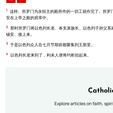
1
这样、所罗门为永恒主的殿所作的一切工就作完了。所罗
安在上帝之殿的府库中。
2
那时所罗门将以色列长老、各支派族长、以色列子孙父系
锡安、接上来。
3
于是以色列众人在七月节期前都聚集到王那里。
4
以色列长老来到了，利未人便将约柜抬起来。
Catholi
Explore articles on faith, spi