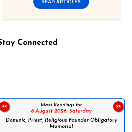
READ ARTICLES
Stay Connected
on Facebook
Follow us on Instagram
Follow us on X
Subscribe to our YouTube Channel
Follow us on WhatsApp
Mass Readings for
<<
>>
8 August 2026,
Saturday
Dominic, Priest, Religious Founder Obligatory
Memorial