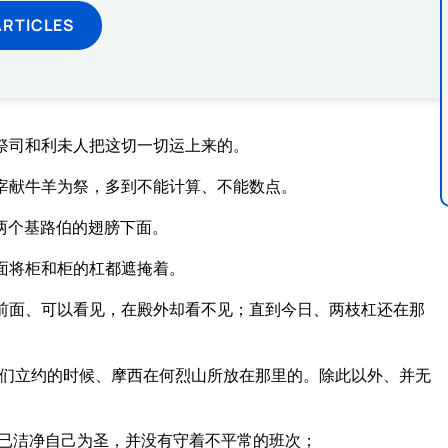
ARTICLES
祭司和利未人把这切一切运上来的。
宰献牛羊为祭，多到不能计算、不能数点。
两个基路伯的翅膀下面。
面将柜和柜的杠都遮掩着。
前面、可以看见，在殿外却看不见；直到今日、两枝杠还在那
们立约的时候、摩西在何烈山所放在那里的。除此以外、并无
已洁净自己为圣，并没有守着不平常的班次；