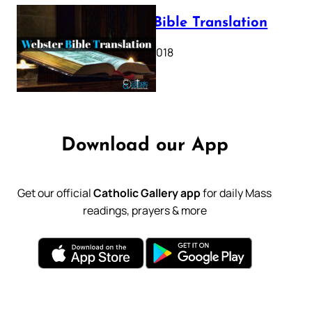
Webster Bible Translation
October 11, 2018
Download our App
Get our official
Catholic Gallery app
for daily Mass
readings, prayers & more