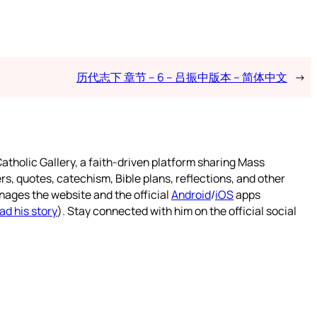
历代志下 章节 – 6 – 吕振中版本 – 简体中文
→
atholic Gallery, a faith-driven platform sharing Mass
rs, quotes, catechism, Bible plans, reflections, and other
nages the website and the official
Android
/
iOS
apps
ad his story
). Stay connected with him on the official social