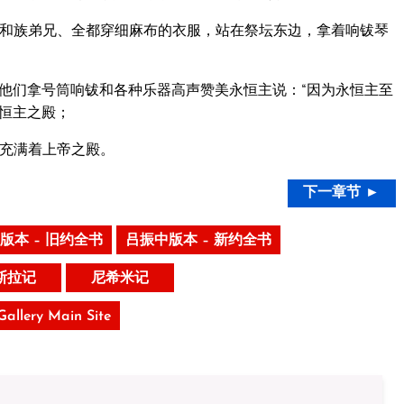
和族弟兄、全都穿细麻布的衣服，站在祭坛东边，拿着响钹琴
他们拿号筒响钹和各种乐器高声赞美永恒主说：“因为永恒主至
恒主之殿；
充满着上帝之殿。
下一章节 ►
版本 – 旧约全书
吕振中版本 – 新约全书
斯拉记
尼希米记
 Gallery Main Site