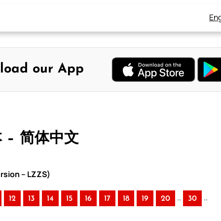
Eng
load our App
本 – 简体中文
rsion – LZZS)
..
..
12
13
14
15
16
17
18
19
20
30