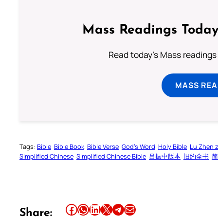
Mass Readings Today
Read today's Mass readings 
MASS REA
Tags:
Bible
Bible Book
Bible Verse
God’s Word
Holy Bible
Lu Zhen 
Simplified Chinese
Simplified Chinese Bible
吕振中版本
旧约全书
简
Share this article on Facebook
Share this article on WhatsApp
Share this article on LinkedIn
Share this article on X
Share this article on Telegram
Email this Article
Share: