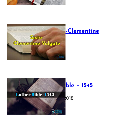
The Sixto-Clementine
Vulgate
July 12, 2025
Luther Bible – 1545
October 17, 2018