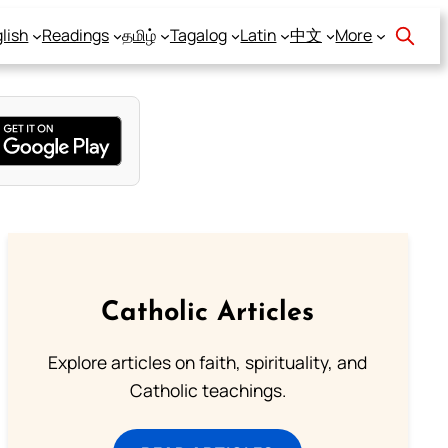
lish
Readings
தமிழ்
Tagalog
Latin
中文
More
Catholic Articles
Explore articles on faith, spirituality, and
Catholic teachings.