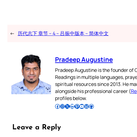
←
历代志下 章节 – 4 – 吕振中版本 – 简体中文
Pradeep Augustine
Pradeep Augustine is the founder of C
Readings in multiple languages, praye
spiritual resources since 2013. He ma
alongside his professional career (
Re
profiles below.
Follow Pradeep on Facebook
Follow Pradeep on Instagram
Follow Pradeep on X
Follow Pradeep on LinkedIn
Follow Pradeep on Pinterest
Subscribe to Pradeep’s Youtube Channel
Follow Pradeep on WordPress
Follow Pradeep on GitHub
Leave a Reply