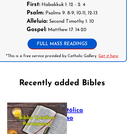
First:
Habakkuk 1: 12 - 2: 4
Psalm:
Psalms 9: 8-9, 10-11, 12-13
Alleluia:
Second Timothy 1: 10
Gospel:
Matthew 17: 14-20
FULL MASS READINGS
*This is a free service provided by Catholic Gallery.
Get it here
Recently added Bibles
Bíblia Católica
Portuguesa
July 16, 2025