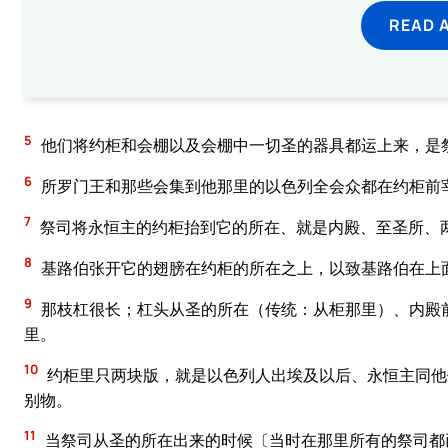
READ 
5
他们将约柜和会棚以及会棚中一切圣的器具都运上来，是
6
所罗门王和那些会集到他那里的以色列全会众都在约柜前
7
祭司将永恒主的约柜抬到它的所在、就是内殿、至圣所、
8
基路伯张开它的翅膀在约柜的所在之上，以致基路伯在上
9
那枝杠很长；杠头从圣的所在（传统：从柜那里）、内殿
里。
10
约柜里只两块版，就是以色列人出埃及以后、永恒主同他
别物。
11
当祭司从圣的所在出来的时候〔当时在那里所有的祭司都