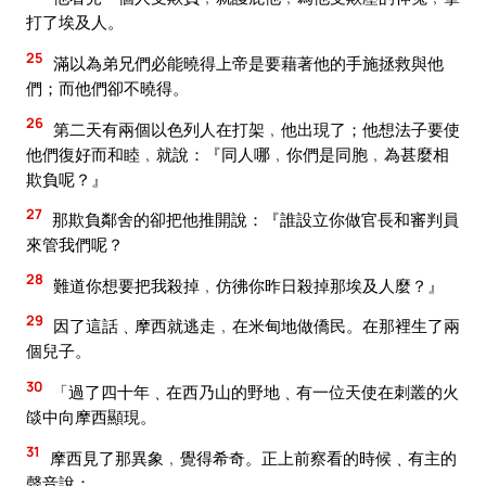
打了埃及人。
25
滿以為弟兄們必能曉得上帝是要藉著他的手施拯救與他
們；而他們卻不曉得。
26
第二天有兩個以色列人在打架﹐他出現了；他想法子要使
他們復好而和睦﹐就說：『同人哪﹐你們是同胞﹐為甚麼相
欺負呢？』
27
那欺負鄰舍的卻把他推開說：『誰設立你做官長和審判員
來管我們呢？
28
難道你想要把我殺掉﹐仿彿你昨日殺掉那埃及人麼？』
29
因了這話﹑摩西就逃走﹐在米甸地做僑民。在那裡生了兩
個兒子。
30
「過了四十年﹑在西乃山的野地﹑有一位天使在刺叢的火
燄中向摩西顯現。
31
摩西見了那異象﹐覺得希奇。正上前察看的時候﹑有主的
聲音說：