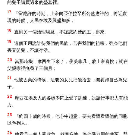
的兒子購買過來的塋墓裡。
17
「當應許的時期﹑上帝向亞伯拉罕所公然應許的﹑將近實
現的時候﹑人民在埃及興盛加多﹐
18
直到另一個治理埃及﹑不認識約瑟的王﹑起來。
19
這個王用詭計待我們的民族﹐苦害我們的祖宗﹐強令他們
丟棄嬰兒﹐不讓存活。
20
當那時機﹑摩西生下來了﹐俊美非凡﹑蒙上帝喜悅；就在
父親家裡撫養了三個月；
21
他被丟棄的時候﹑法老的女兒把他拾去﹐撫養歸自己為兒
子。
22
摩西在埃及人的各樣學問上受了訓練﹐說話行事都大有能
力。
23
「約四十歲的時候﹑他心中起意﹐要去看望看望他的同胞
以色列人。
24
他看見一個人受欺負﹐就護庇他﹐為他受欺壓的伸冤﹐擊