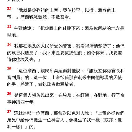
32
『我就是你列祖的上帝﹐亞伯拉罕﹑以撒﹑雅各的上
帝。』摩西戰戰兢兢﹑不敢察看。
33
主對他說：『把你腳上的鞋脫下來；因為你所站的地方是
聖地。
34
我那在埃及的人民所受的苦害﹐我看得清清楚楚了；他們
的歎息我聽見了；我下來是要救拔他們；如今你來﹐我要差
遣你往埃及去。』
35
「這位摩西﹑族民所棄絕而對他說：『誰設立你做官長和
審判員』的﹐這一位﹑上帝卻藉那在刺叢中向他顯現的天使
的手﹑差遣了﹐做執政者做釋放者。
36
是這個人領族民出來﹐在埃及﹑在紅海﹑在野地﹑行了奇
事神蹟四十年。
37
這就是那一位摩西﹐那曾對以色列人說：『上帝必從你們
弟兄中給你們挺生一位神言人﹑像挺生了我一樣（或譯：像
我一樣）』的。