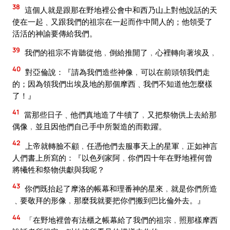
38
這個人就是跟那在野地裡公會中和西乃山上對他說話的天
使在一起﹑又跟我們的祖宗在一起而作中間人的；他領受了
活活的神諭要傳給我們。
39
我們的祖宗不肯聽從他﹐倒給推開了﹐心裡轉向著埃及﹐
40
對亞倫說：『請為我們造些神像﹐可以在前頭領我們走
的；因為領我們出埃及地的那個摩西﹑我們不知道他怎麼樣
了！』
41
當那些日子﹑他們真地造了牛犢了﹐又把祭物供上去給那
偶像﹐並且因他們自己手中所製造的而歡躍。
42
上帝就轉臉不顧﹐任憑他們去服事天上的星軍﹐正如神言
人們書上所寫的：『以色列家阿﹐你們四十年在野地裡何曾
將犧牲和祭物供獻與我呢？
43
你們既抬起了摩洛的帳幕和理番神的星來﹐就是你們所造
﹑要敬拜的形像﹐那麼我就要把你們搬到巴比倫外去。』
44
「在野地裡曾有法櫃之帳幕給了我們的祖宗﹐照那樣摩西