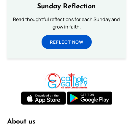
Sunday Reflection
Read thoughtful reflections for each Sunday and
grow in faith.
REFLECT NOW
About us