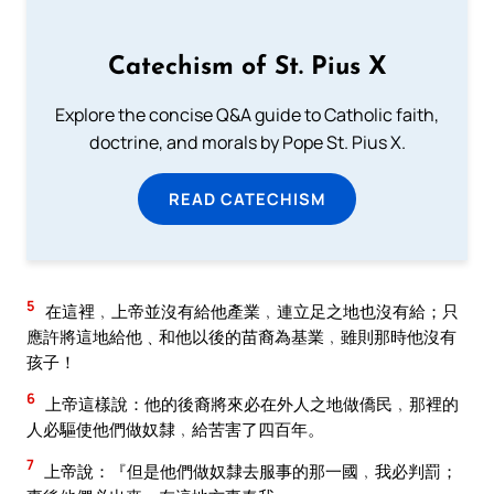
Catechism of St. Pius X
Explore the concise Q&A guide to Catholic faith,
doctrine, and morals by Pope St. Pius X.
READ CATECHISM
5
在這裡﹐上帝並沒有給他產業﹐連立足之地也沒有給；只
應許將這地給他﹑和他以後的苗裔為基業﹐雖則那時他沒有
孩子！
6
上帝這樣說：他的後裔將來必在外人之地做僑民﹐那裡的
人必驅使他們做奴隸﹐給苦害了四百年。
7
上帝說：『但是他們做奴隸去服事的那一國﹐我必判罰；