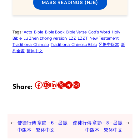
MASS READINGS (NJB)
Tags:
Acts
Bible
Bible Book
Bible Verse
God’s Word
Holy
Bible
Lu Zhen zhong version
LZZ
LZZT
New Testament
Traditional Chinese
Traditional Chinese Bible
呂振中版本
新
約全書
繁体中文
Share this article on Facebook
Share this article on WhatsApp
Share this article on LinkedIn
Share this article on X
Share this article on Telegram
Email this Article
Share:
←
使徒行傳 章節 – 6 – 呂振
使徒行傳 章節 – 8 – 呂振
→
中版本 – 繁体中文
中版本 – 繁体中文