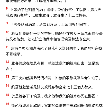
事後他們必出來﹐在這地方事奉我。』
8
上帝給了他割禮的約；這樣﹐亞伯拉罕生了以撒﹐第八天
就給他行割禮；以撒生雅各﹐雅各生了十二位族長。
9
「族長妒忌約瑟﹐給賣到埃及；上帝卻與他同在﹐
10
救拔他脫離他一切的苦難﹐賜給他在埃及王法老面前受優
待又有智慧。法老設立他做宰相管理埃及和法老全家。
11
當時全埃及和迦南來了饑荒和大艱難的事；我們的祖宗找
不著糧草。
12
雅各聽說在埃及有糧﹐就差遣我們的祖宗出去﹐這是第一
次；
13
第二次約瑟讓弟兄們相認﹐約瑟的家族就讓法老知道了。
14
約瑟就差遣弟兄請父親雅各和全家七十五個人都來。
15
於是雅各下了埃及﹐後來他和我們的祖宗都死在那裡；
16
後來就遷運到敘劍﹐安放於亞伯拉罕在敘劍用價銀從哈抹