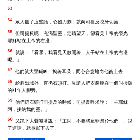
53
54
眾人聽了這些話﹐心如刀割﹐就向司提反咬牙切齒。
55
但司提反呢﹑充滿聖靈﹐定睛望天﹐卻看見上帝的榮光﹐
耶穌站在上帝的右邊﹐
56
就說：「看哪﹐我看見天敞開著﹐人子站在上帝的右邊
呢。」
57
他們就大聲喊叫﹐摀著耳朵﹐同心合意地向他衝上去﹐
58
給趕出城外﹐直扔石頭打。見證人把衣裳脫在一個叫掃羅
的壯年人腳旁。
59
他們扔石頭打司提反的時候﹑司提反呼求說：「主耶穌
阿﹐接納我的靈。」
60
又跪下大聲喊著說：「主阿﹐不要將這罪歸於他們。」說
了這話﹐就長眠下去了。