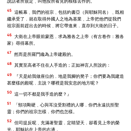
說話者所規定﹑叫他按所看見的模樣去作的。
45
這帳幕﹑我們的祖宗﹑包括約書亞（與耶穌同名）﹑既相
繼承受了﹐就在取得外國人之地為基業﹑上帝把他們從我們
祖宗面前趕出去的時候﹑將它帶進來﹐直存到大衛的日子。
46
大衛在上帝眼前蒙恩﹐求為雅各之上帝（有古卷作：雅各
家）尋得幕所。
47
然而是所羅門纔為上帝建殿的。
48
其實至高者不住在人手造的；正如神言人所說的：
49
『天是給我做座位的﹐地是我腳的凳子；你們要為我建造
甚麼樣的殿呢﹐主說？哪裡是我安息的地方呢？
50
這一切不都是我手造的麼？』
51
「頸項剛硬﹑心與耳沒受割禮的人哪﹐你們永遠抗拒聖
靈；你們的祖宗怎樣﹐你們也怎樣。
52
但司提反呢﹑充滿著聖靈﹐定睛望天﹐卻看見上帝的榮
光﹐耶穌站在上帝的右邊﹐