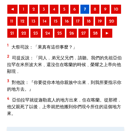
◄
1
2
3
4
5
6
7
8
9
10
11
12
13
14
15
16
17
18
19
20
21
22
23
24
25
26
27
28
►
1
大祭司說：「果真有這些事麼？」
2
司提反說：「同人﹐弟兄父兄們﹐請聽。我們的先祖亞伯
拉罕在米所波大米﹑還沒住在喀蘭的時候﹑榮耀之上帝向他
顯現﹐
3
對他說：『你要從你本地你親族中出來﹐到我所要指示你
的地方去。』
4
亞伯拉罕就從迦勒底人的地方出來﹐住在喀蘭。從那裡﹐
他父親死了以後﹐上帝就把他搬到你們現今所住的這個地方
來。