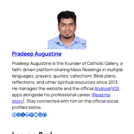
Pradeep Augustine
Pradeep Augustine is the founder of Catholic Gallery, a
faith-driven platform sharing Mass Readings in multiple
languages, prayers, quotes, catechism, Bible plans,
reflections, and other spiritual resources since 2013.
He manages the website and the official
Android
/
iOS
apps alongside his professional career (
Read his
story
). Stay connected with him on the official social
profiles below.
Follow Pradeep on Facebook
Follow Pradeep on Instagram
Follow Pradeep on X
Follow Pradeep on LinkedIn
Follow Pradeep on Pinterest
Subscribe to Pradeep’s Youtube Channel
Follow Pradeep on WordPress
Follow Pradeep on GitHub