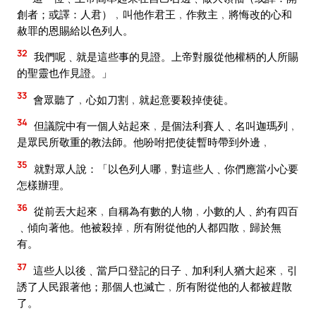
創者；或譯：人君）﹐叫他作君王﹐作救主﹐將悔改的心和
赦罪的恩賜給以色列人。
32
我們呢﹑就是這些事的見證。上帝對服從他權柄的人所賜
的聖靈也作見證。」
33
會眾聽了﹐心如刀割﹐就起意要殺掉使徒。
34
但議院中有一個人站起來﹐是個法利賽人﹑名叫迦瑪列﹐
是眾民所敬重的教法師。他吩咐把使徒暫時帶到外邊﹐
35
就對眾人說：「以色列人哪﹐對這些人﹑你們應當小心要
怎樣辦理。
36
從前丟大起來﹐自稱為有數的人物﹐小數的人﹑約有四百
﹑傾向著他。他被殺掉﹐所有附從他的人都四散﹐歸於無
有。
37
這些人以後﹑當戶口登記的日子﹑加利利人猶大起來﹐引
誘了人民跟著他；那個人也滅亡﹐所有附從他的人都被趕散
了。