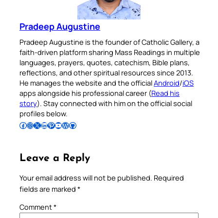
Pradeep Augustine
Pradeep Augustine is the founder of Catholic Gallery, a
faith-driven platform sharing Mass Readings in multiple
languages, prayers, quotes, catechism, Bible plans,
reflections, and other spiritual resources since 2013.
He manages the website and the official
Android
/
iOS
apps alongside his professional career (
Read his
story
). Stay connected with him on the official social
profiles below.
Follow Pradeep on Facebook
Follow Pradeep on Instagram
Follow Pradeep on X
Follow Pradeep on LinkedIn
Follow Pradeep on Pinterest
Subscribe to Pradeep’s Youtube Channel
Follow Pradeep on WordPress
Follow Pradeep on GitHub
Leave a Reply
Your email address will not be published.
Required
fields are marked
*
Comment
*