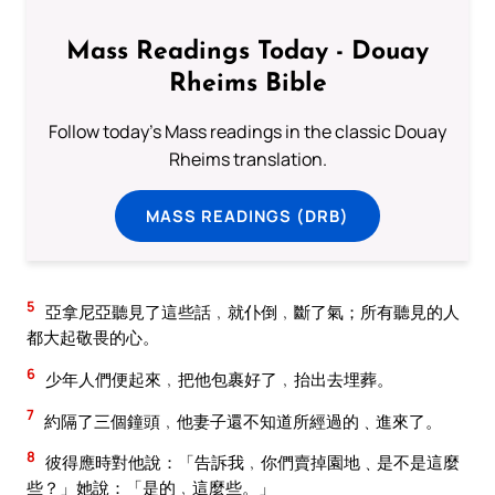
Mass Readings Today - Douay
Rheims Bible
Follow today's Mass readings in the classic Douay
Rheims translation.
MASS READINGS (DRB)
5
亞拿尼亞聽見了這些話﹐就仆倒﹐斷了氣；所有聽見的人
都大起敬畏的心。
6
少年人們便起來﹐把他包裹好了﹐抬出去埋葬。
7
約隔了三個鐘頭﹐他妻子還不知道所經過的﹑進來了。
8
彼得應時對他說：「告訴我﹐你們賣掉園地﹑是不是這麼
些？」她說：「是的﹐這麼些。」