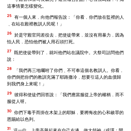
這事情要怎樣變化。
25
有一個人來﹐向他們報告說：「你看﹐你們放在監裡的人
﹑在站在殿裡教訓人民呢！」
26
於是守殿官同差役去﹐把使徒帶來﹐並沒有用暴力﹐因為
怕人民﹐恐怕他們被人用石頭打死。
27
既把使徒帶到了﹐就叫他們站在議院中。大祭司詰問他們
說：
28
「我們再三地囑咐了你們﹑不可奉這個名教訓人。你看﹐
你們倒把你們的教訓充滿了耶路撒冷﹐想要引這人的血債歸
到我們身上來呢！」
29
彼得和使徒們回答說：「我們應當服從上帝的權柄﹐而不
服從人呀。
30
你們下毒手而掛在木架上的耶穌﹐要將悔改的心和赦罪的
恩賜給以色列。
31
這一位﹑上帝高舉起來在自己右邊﹑做大領袖（或譯：開