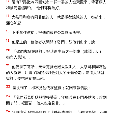
16
還有耶路撒冷四圍城市一群一群的人也聚攏來﹐帶著病人
和被污靈纏磨的﹐他們都得治好。
17
大祭司和所有同著他的人﹑就是撒都該派的人﹑都起來﹐
滿心妒忌﹐
18
下手拿住使徒﹐把他們放在公眾拘留所裡。
19
但是主的一個使者夜間開了監門﹐領他們出來﹐說：
20
「你們去站在殿裡﹐把這新生命之一切事（或譯：話）﹐
都向人民講。」
21
他們聽了這話﹐天未亮就進殿去教訓人。大祭司和同著他
的人就來﹐叫齊了議院和以色列人的全體耆老﹐差遣人到監
獄裡﹐要把使徒提出來。
22
差役到了﹐卻不見他們在監裡；就回來報告說：
23
「我們看見監獄關得極妥當﹐守衛兵在各門外站著；趕到
開了門﹐裡面卻一個人也沒見著。」
24
守殿官和祭司長聽見了這些報告的話﹐心裡很為難﹐不知