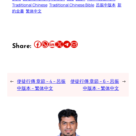
Traditional Chinese
Traditional Chinese Bible
呂振中版本
新
約全書
繁体中文
Share this article on Facebook
Share this article on WhatsApp
Share this article on LinkedIn
Share this article on X
Share this article on Telegram
Email this Article
Share:
←
使徒行傳 章節 – 4 – 呂振
使徒行傳 章節 – 6 – 呂振
→
中版本 – 繁体中文
中版本 – 繁体中文