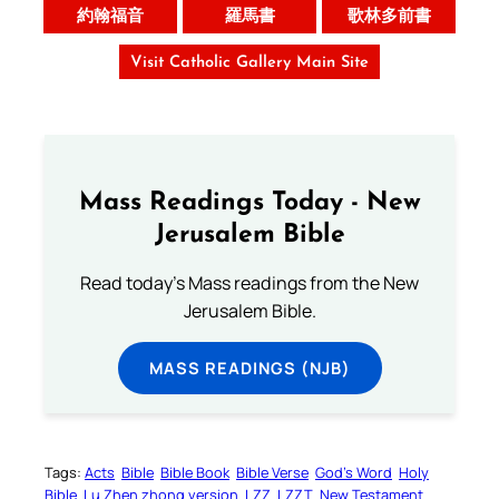
約翰福音
羅馬書
歌林多前書
Visit Catholic Gallery Main Site
Mass Readings Today - New
Jerusalem Bible
Read today's Mass readings from the New
Jerusalem Bible.
MASS READINGS (NJB)
Tags:
Acts
Bible
Bible Book
Bible Verse
God’s Word
Holy
Bible
Lu Zhen zhong version
LZZ
LZZT
New Testament