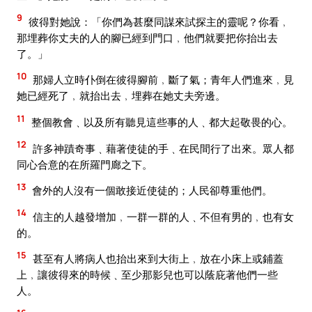
9
彼得對她說：「你們為甚麼同謀來試探主的靈呢？你看﹐
那埋葬你丈夫的人的腳已經到門口﹐他們就要把你抬出去
了。」
10
那婦人立時仆倒在彼得腳前﹐斷了氣；青年人們進來﹐見
她已經死了﹐就抬出去﹐埋葬在她丈夫旁邊。
11
整個教會﹑以及所有聽見這些事的人﹑都大起敬畏的心。
12
許多神蹟奇事﹑藉著使徒的手﹑在民間行了出來。眾人都
同心合意的在所羅門廊之下。
13
會外的人沒有一個敢接近使徒的；人民卻尊重他們。
14
信主的人越發增加﹐一群一群的人﹑不但有男的﹐也有女
的。
15
甚至有人將病人也抬出來到大街上﹐放在小床上或鋪蓋
上﹐讓彼得來的時候﹑至少那影兒也可以蔭庇著他們一些
人。