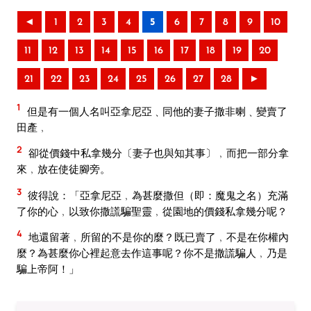
◄
1
2
3
4
5
6
7
8
9
10
11
12
13
14
15
16
17
18
19
20
21
22
23
24
25
26
27
28
►
1
但是有一個人名叫亞拿尼亞﹑同他的妻子撒非喇﹑變賣了
田產﹐
2
卻從價錢中私拿幾分〔妻子也與知其事〕﹐而把一部分拿
來﹐放在使徒腳旁。
3
彼得說：「亞拿尼亞﹐為甚麼撒但（即：魔鬼之名）充滿
了你的心﹐以致你撒謊騙聖靈﹐從園地的價錢私拿幾分呢？
4
地還留著﹐所留的不是你的麼？既已賣了﹐不是在你權內
麼？為甚麼你心裡起意去作這事呢？你不是撒謊騙人﹐乃是
騙上帝阿！」