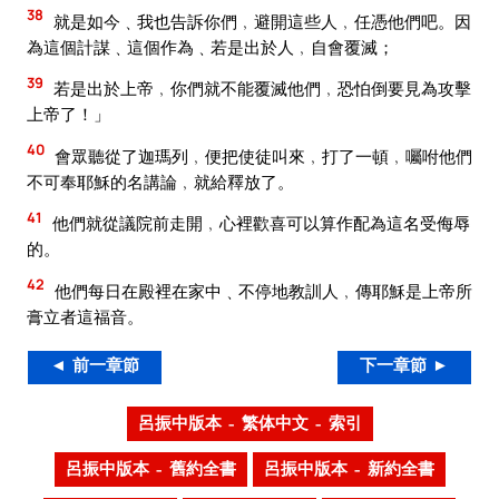
38
就是如今﹑我也告訴你們﹐避開這些人﹐任憑他們吧。因
為這個計謀﹑這個作為﹑若是出於人﹐自會覆滅；
39
若是出於上帝﹐你們就不能覆滅他們﹐恐怕倒要見為攻擊
上帝了！」
40
會眾聽從了迦瑪列﹐便把使徒叫來﹐打了一頓﹐囑咐他們
不可奉耶穌的名講論﹐就給釋放了。
41
他們就從議院前走開﹐心裡歡喜可以算作配為這名受侮辱
的。
42
他們每日在殿裡在家中﹑不停地教訓人﹐傳耶穌是上帝所
膏立者這福音。
◄ 前一章節
下一章節 ►
呂振中版本 – 繁体中文 – 索引
呂振中版本 – 舊約全書
呂振中版本 – 新約全書