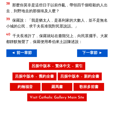
38
那麼你莫非是這些日子以前作亂﹐帶領四千個暗殺的人出
去﹑到野地去的那個埃及人麼？
39
保羅說：「我是猶太人﹐是基利家的大數人﹐並不是無名
小城的公民﹐求千夫長准我對民眾說話。」
40
千夫長准許了﹐保羅就站在臺階兒上﹐向民眾擺手。大家
都靜默無聲了﹐保羅便用希伯來土話陳述說：
◄ 前一章節
下一章節 ►
呂振中版本 – 繁体中文 – 索引
呂振中版本 – 舊約全書
呂振中版本 – 新約全書
約翰福音
羅馬書
歌林多前書
Visit Catholic Gallery Main Site