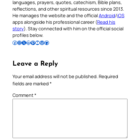
languages, prayers, quotes, catechism, Bible plans,
reflections, and other spiritual resources since 2013.
He manages the website and the official
Android
/
iOS
apps alongside his professional career (
Read his
story
). Stay connected with him on the official social
profiles below.
Follow Pradeep on Facebook
Follow Pradeep on Instagram
Follow Pradeep on X
Follow Pradeep on LinkedIn
Follow Pradeep on Pinterest
Subscribe to Pradeep’s Youtube Channel
Follow Pradeep on WordPress
Follow Pradeep on GitHub
Leave a Reply
Your email address will not be published.
Required
fields are marked
*
Comment
*