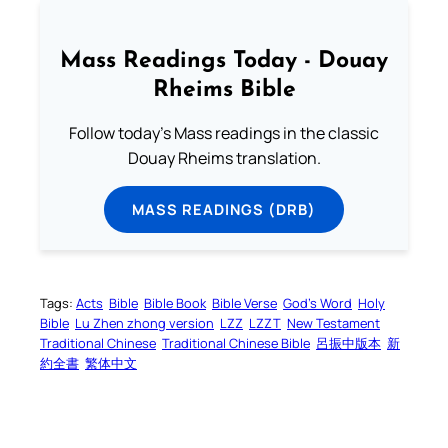
Mass Readings Today - Douay
Rheims Bible
Follow today's Mass readings in the classic
Douay Rheims translation.
MASS READINGS (DRB)
Tags:
Acts
Bible
Bible Book
Bible Verse
God’s Word
Holy
Bible
Lu Zhen zhong version
LZZ
LZZT
New Testament
Traditional Chinese
Traditional Chinese Bible
呂振中版本
新
約全書
繁体中文