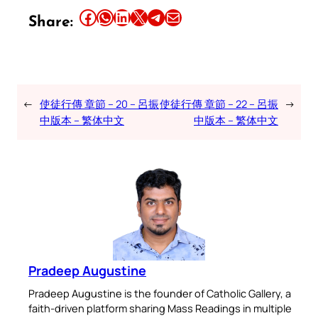
Share this article on Facebook
Share this article on WhatsApp
Share this article on LinkedIn
Share this article on X
Share this article on Telegram
Email this Article
Share:
←
使徒行傳 章節 – 20 – 呂振
使徒行傳 章節 – 22 – 呂振
→
中版本 – 繁体中文
中版本 – 繁体中文
Pradeep Augustine
Pradeep Augustine is the founder of Catholic Gallery, a
faith-driven platform sharing Mass Readings in multiple