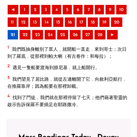
◄
1
2
3
4
5
6
7
8
9
10
11
12
13
14
15
16
17
18
19
20
21
22
23
24
25
26
27
28
►
1
我們既抽身離別了眾人﹑就開船一直走﹐來到哥士；次日
到了羅底﹐從那裡到帕大喇（有古卷作：和每拉）；
2
遇見一隻船要渡海到腓尼基﹐就上船開行。
3
我們望見了居比路﹐就從左邊離開了它﹐向敘利亞航行﹐
在推羅靠岸；因為船要在那裡卸載。
4
找到了門徒﹐我們就在那裡停留了七天；他們藉著聖靈的
啟示告訴保羅不要插足在耶路撒冷。