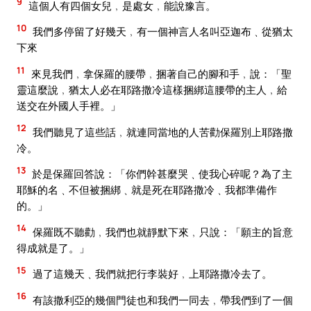
9
這個人有四個女兒﹐是處女﹐能說豫言。
10
我們多停留了好幾天﹐有一個神言人名叫亞迦布﹑從猶太
下來
11
來見我們﹐拿保羅的腰帶﹐捆著自己的腳和手﹐說：「聖
靈這麼說﹐猶太人必在耶路撒冷這樣捆綁這腰帶的主人﹐給
送交在外國人手裡。」
12
我們聽見了這些話﹐就連同當地的人苦勸保羅別上耶路撒
冷。
13
於是保羅回答說：「你們幹甚麼哭﹑使我心碎呢？為了主
耶穌的名﹑不但被捆綁﹑就是死在耶路撒冷﹑我都準備作
的。」
14
保羅既不聽勸﹐我們也就靜默下來﹐只說：「願主的旨意
得成就是了。」
15
過了這幾天﹑我們就把行李裝好﹐上耶路撒冷去了。
16
有該撒利亞的幾個門徒也和我們一同去﹐帶我們到了一個