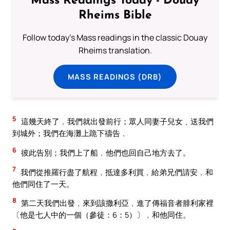
Mass Readings Today - Douay
Rheims Bible
Follow today's Mass readings in the classic Douay
Rheims translation.
MASS READINGS (DRB)
5
這幾天終了﹐我們就出發前行；眾人同妻子兒女﹑送我們
到城外；我們在海灘上跪下禱告﹐
6
彼此告別；我們上了船﹐他們也回自己地方去了。
7
我們從推羅行盡了航程﹐抵達多利買﹐給弟兄們請安﹐和
他們同住了一天。
8
第二天我們出發﹐來到該撒利亞﹐進了傳福音者腓利家裡
〔他是七人中的一個（參徒：6：5）〕﹐和他同住。