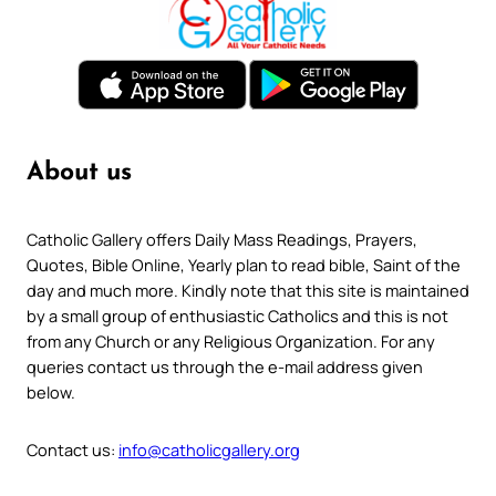
About us
Catholic Gallery offers Daily Mass Readings, Prayers,
Quotes, Bible Online, Yearly plan to read bible, Saint of the
day and much more. Kindly note that this site is maintained
by a small group of enthusiastic Catholics and this is not
from any Church or any Religious Organization. For any
queries contact us through the e-mail address given
below.
Contact us:
info@catholicgallery.org