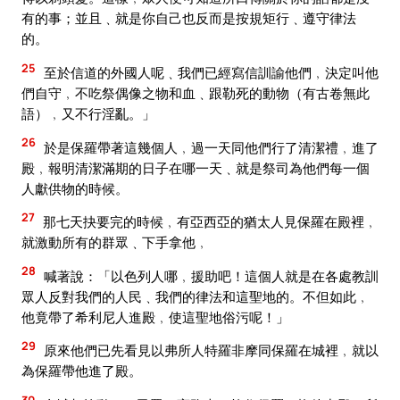
有的事；並且﹑就是你自己也反而是按規矩行﹑遵守律法
的。
25
至於信道的外國人呢﹑我們已經寫信訓諭他們﹐決定叫他
們自守﹐不吃祭偶像之物和血﹑跟勒死的動物（有古卷無此
語）﹐又不行淫亂。」
26
於是保羅帶著這幾個人﹐過一天同他們行了清潔禮﹐進了
殿﹐報明清潔滿期的日子在哪一天﹑就是祭司為他們每一個
人獻供物的時候。
27
那七天抉要完的時候﹐有亞西亞的猶太人見保羅在殿裡﹐
就激動所有的群眾﹑下手拿他﹐
28
喊著說：「以色列人哪﹐援助吧！這個人就是在各處教訓
眾人反對我們的人民﹑我們的律法和這聖地的。不但如此﹐
他竟帶了希利尼人進殿﹐使這聖地俗污呢！」
29
原來他們已先看見以弗所人特羅非摩同保羅在城裡﹐就以
為保羅帶他進了殿。
30