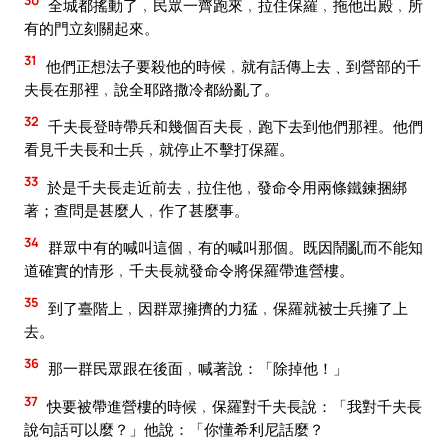
全城都搖動了﹐民眾一齊跑來﹐拉住保羅﹐拖他出殿﹐所
有的門立刻關起來。
31
他們正想法子要殺他的時候﹐就有話傳上去﹑到營部的千
夫長在那裡﹐說全耶路撒冷都紛亂了。
32
千夫長登時帶兵和幾個百夫長﹐跑下去到他們那裡。他們
看見千夫長和士兵﹐就停止不擊打保羅。
33
於是千夫長走近前去﹐拉住他﹐發命令用兩條鐵鍊捆綁
著；查問是甚麼人﹐作了甚麼事。
34
群眾中有的喊叫這個﹐有的喊叫那個。既因鬧亂而不能知
道確實的情形﹐千夫長就發命令將保羅帶進營樓。
35
到了臺階上﹐因群眾擁擠的力猛﹐保羅就被士兵擁了上
去。
36
那一群民眾跟在後面﹐喊著說：「除掉他！」
37
快要被帶進營樓的時候﹐保羅對千夫長說：「我對千夫長
說句話可以麼？」他說：「你懂希利尼話麼？