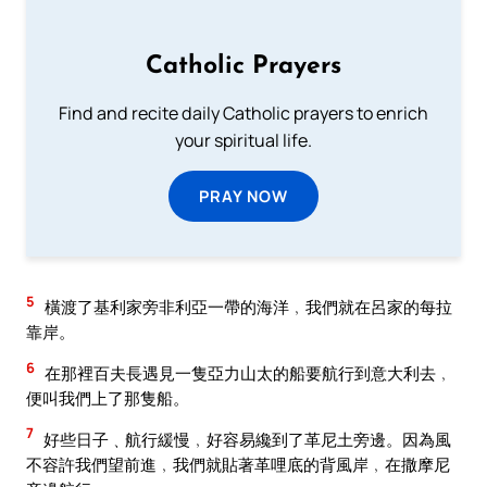
Catholic Prayers
Find and recite daily Catholic prayers to enrich
your spiritual life.
PRAY NOW
5
橫渡了基利家旁非利亞一帶的海洋﹐我們就在呂家的每拉
靠岸。
6
在那裡百夫長遇見一隻亞力山太的船要航行到意大利去﹐
便叫我們上了那隻船。
7
好些日子﹑航行緩慢﹐好容易纔到了革尼土旁邊。因為風
不容許我們望前進﹐我們就貼著革哩底的背風岸﹐在撒摩尼