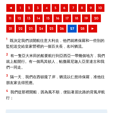
◄
1
2
3
4
5
6
7
8
9
10
11
12
13
14
15
16
17
18
19
20
21
22
23
24
25
26
27
28
►
1
既決定我們須開航往意大利去﹐他們就將保羅和一些別的
監犯送交給皇家營裡的一個百夫長﹑名叫猶流。
2
有一隻亞大米田的船要航行到亞西亞一帶幾個地方﹐我們
就上船開行。有一個馬其頓人﹑帖撒羅尼迦人亞里達古和我
們一同走。
3
隔一天﹑我們在西頓攏了岸﹐猶流以仁慈待保羅﹐准他往
朋友家去得照應。
4
我們從那裡開船﹐因為風不順﹐便貼著居比路的背風岸航
行；