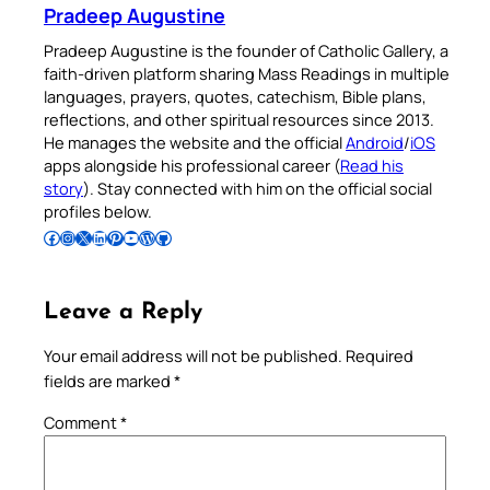
Pradeep Augustine
Pradeep Augustine is the founder of Catholic Gallery, a
faith-driven platform sharing Mass Readings in multiple
languages, prayers, quotes, catechism, Bible plans,
reflections, and other spiritual resources since 2013.
He manages the website and the official
Android
/
iOS
apps alongside his professional career (
Read his
story
). Stay connected with him on the official social
profiles below.
Follow Pradeep on Facebook
Follow Pradeep on Instagram
Follow Pradeep on X
Follow Pradeep on LinkedIn
Follow Pradeep on Pinterest
Subscribe to Pradeep’s Youtube Channel
Follow Pradeep on WordPress
Follow Pradeep on GitHub
Leave a Reply
Your email address will not be published.
Required
fields are marked
*
Comment
*