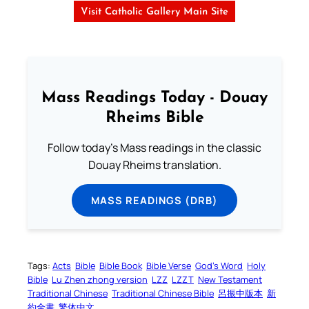
Visit Catholic Gallery Main Site
Mass Readings Today - Douay
Rheims Bible
Follow today's Mass readings in the classic
Douay Rheims translation.
MASS READINGS (DRB)
Tags:
Acts
Bible
Bible Book
Bible Verse
God’s Word
Holy
Bible
Lu Zhen zhong version
LZZ
LZZT
New Testament
Traditional Chinese
Traditional Chinese Bible
呂振中版本
新
約全書
繁体中文