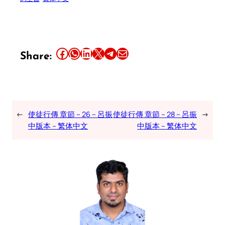
Share this article on Facebook
Share this article on WhatsApp
Share this article on LinkedIn
Share this article on X
Share this article on Telegram
Email this Article
Share:
←
使徒行傳 章節 – 26 – 呂振
使徒行傳 章節 – 28 – 呂振
→
中版本 – 繁体中文
中版本 – 繁体中文