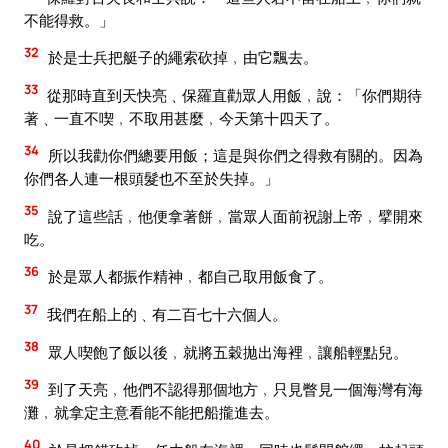
不能得救。」
32
於是士兵把艇子的繩索砍掉﹐由它飄去。
33
從那時直到天快亮﹑保羅直勸眾人用飯﹐說：「你們期待
著﹑一直不喫﹐不取用甚麼﹐今天第十四天了。
34
所以我勸你們總要用飯；這是與你們之得救有關的。因為
你們各人連一根頭髮也不至於失掉。」
35
說了這些話﹐他便拿著餅﹐當眾人面前祝謝上帝﹐擘開來
吃。
36
於是眾人都振作精神﹐都自己取用飯食了。
37
我們在船上的﹑有二百七十六個人。
38
眾人喫飽了飯以後﹐就將五穀拋出海裡﹐讓船輕點兒。
39
到了天亮﹐他們不認得那個地方﹐只見瞥見一個海灣有海
灘﹐就拿定主意看能不能把船攏進去。
40