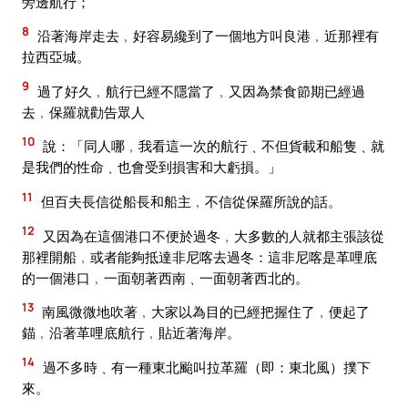
旁邊航行；
8
沿著海岸走去﹐好容易纔到了一個地方叫良港﹐近那裡有
拉西亞城。
9
過了好久﹐航行已經不隱當了﹐又因為禁食節期已經過
去﹐保羅就勸告眾人
10
說：「同人哪﹐我看這一次的航行﹑不但貨載和船隻﹑就
是我們的性命﹑也會受到損害和大虧損。」
11
但百夫長信從船長和船主﹐不信從保羅所說的話。
12
又因為在這個港口不便於過冬﹐大多數的人就都主張該從
那裡開船﹐或者能夠抵達非尼喀去過冬：這非尼喀是革哩底
的一個港口﹐一面朝著西南﹑一面朝著西北的。
13
南風微微地吹著﹐大家以為目的已經把握住了﹐便起了
錨﹐沿著革哩底航行﹐貼近著海岸。
14
過不多時﹑有一種東北颱叫拉革羅（即：東北風）撲下
來。