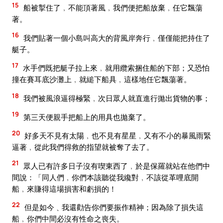
15
船被掣住了﹐不能頂著風﹐我們便把船放棄﹐任它飄蕩
著。
16
我們貼著一個小島叫高大的背風岸奔行﹐僅僅能把持住了
艇子。
17
水手們既把艇子拉上來﹐就用纜索捆住船的下部；又恐怕
撞在賽耳底沙灘上﹐就縋下船具﹐這樣地任它飄蕩著。
18
我們被風浪逼得極緊﹐次日眾人就直進行拋出貨物的事；
19
第三天便親手把船上的用具也拋棄了。
20
好多天不見有太陽﹐也不見有星星﹐又有不小的暴風雨緊
逼著﹐從此我們得救的指望就被奪了去了。
21
眾人已有許多日子沒有喫東西了﹐於是保羅就站在他們中
間說：「同人們﹐你們本該聽從我纔對﹐不該從革哩底開
船﹐來賺得這場損害和虧損的！
22
但是如今﹑我還勸告你們要振作精神；因為除了損失這
船﹐你們中間必沒有性命之喪失。