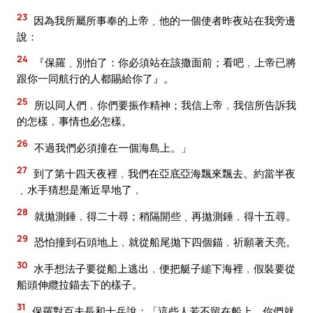
23
因為我所屬所事奉的上帝﹑他的一個使者昨夜站在我旁邊
說：
24
『保羅﹑別怕了：你必須站在該撒面前；看吧﹐上帝已將
跟你一同航行的人都賜給你了』。
25
所以同人們﹐你們要振作精神；我信上帝﹐我信所告訴我
的怎樣﹐事情也必怎樣。
26
不過我們必須撞在一個海島上。」
27
到了第十四天夜裡﹐我們在亞底亞海飄來飄去。約當半夜
﹑水手猜想是漸近旱地了﹐
28
就拋測錘﹐得二十尋；稍隔開些﹑再拋測錘﹐得十五尋。
29
恐怕撞到石頭地上﹐就從船尾拋下四個錨﹐祈願著天亮。
30
水手想法子要從船上逃出﹐便把艇子縋下海裡﹐假裝要從
船頭伸纜拉錨去下的樣子。
31
保羅對百夫長和士兵說：「這些人若不留在船上﹐你們就