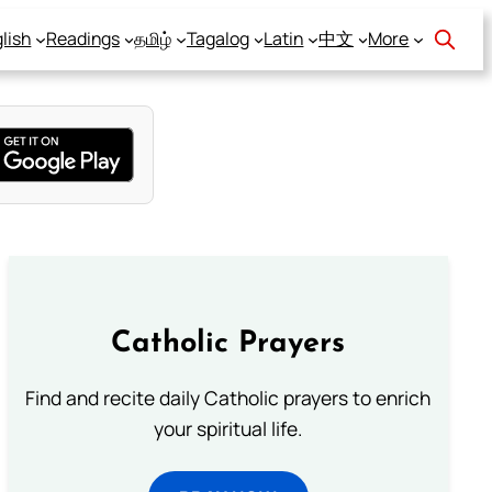
lish
Readings
தமிழ்
Tagalog
Latin
中文
More
Catholic Prayers
Find and recite daily Catholic prayers to enrich
your spiritual life.