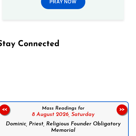
PRAY NOW
Stay Connected
on Facebook
Follow us on Instagram
Follow us on X
Subscribe to our YouTube Channel
Follow us on WhatsApp
Mass Readings for
<<
>>
8 August 2026,
Saturday
Dominic, Priest, Religious Founder Obligatory
Memorial