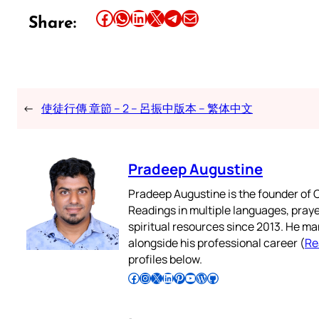
Share this article on Facebook
Share this article on WhatsApp
Share this article on LinkedIn
Share this article on X
Share this article on Telegram
Email this Article
Share:
←
使徒行傳 章節 – 2 – 呂振中版本 – 繁体中文
Pradeep Augustine
Pradeep Augustine is the founder of C
Readings in multiple languages, praye
spiritual resources since 2013. He ma
alongside his professional career (
Re
profiles below.
Follow Pradeep on Facebook
Follow Pradeep on Instagram
Follow Pradeep on X
Follow Pradeep on LinkedIn
Follow Pradeep on Pinterest
Subscribe to Pradeep’s Youtube Channel
Follow Pradeep on WordPress
Follow Pradeep on GitHub