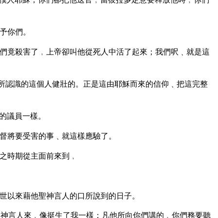
予你們。
們竟殺害了﹐上帝卻叫他從死人中活了起來；我們呎﹑就是這
見所認識的這個人健壯的。正是這由耶穌而來的信仰﹑把這完整
的議員一樣。
督將要受害的事﹑就這樣應驗了。
之時期從主面前來到﹐
世以來藉他聖神言人的口所說到的日子。
神言人來﹐像挺生了我一樣；凡他所向你們講的﹐你們務要聽