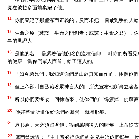
竟在彼拉多面前棄絕了他。
14
你們棄絕了那聖潔而正義的﹐反而求把一個做兇手的人給
15
生命之原（或譯：生命之開創者；或譯：生命之君）﹐你
事的見證人。
16
是他的名──是憑著信他的名的這種信仰──叫你們所看
的健康﹑當你們眾人面前﹑給了這人的。
17
「如今弟兄們﹐我知道你們是由於無知而作的﹐休像你們
18
但上帝卻叫自己藉著眾神言人的口所先宣布他所膏立者基
19
所以你們要悔改﹑回轉過來﹐使你們的罪得擦掉﹐使蘇爽
20
他好差遣所選派給你們的基督﹑就是耶穌。
21
這耶穌﹑天必須留著他﹐等到萬物復興的時候﹑上帝從古
22
摩西曾說過：『主上帝必從你們的弟兄中給你們挺生一位