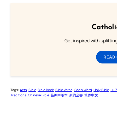
Cathol
Get inspired with uplifti
READ
Tags:
Acts
Bible
Bible Book
Bible Verse
God’s Word
Holy Bible
Lu 
Traditional Chinese Bible
呂振中版本
新約全書
繁体中文