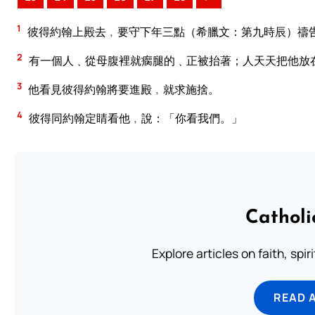
1
彼得約翰上殿去﹐要守下年三點（希臘文：第九時辰）禱
2
有一個人﹑從母腹裡就瘸腿的﹑正被抬著；人天天把他放
3
他看見彼得約翰將要進殿﹐就求施捨。
4
彼得同約翰定睛看他﹐說：「你看我們。」
Catholi
Explore articles on faith, spi
READ 