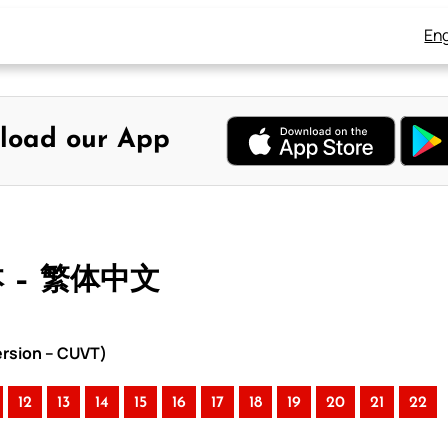
Eng
load our App
本 – 繁体中文
rsion – CUVT)
12
13
14
15
16
17
18
19
20
21
22