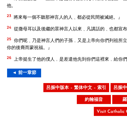
他。
23
將來每一個不聽那神言人的人﹑都必從民間被滅絕。』
24
從撒母耳以及後繼的眾神言人以來﹑凡講話的﹑也都宣
25
你們呢﹑乃是神言人們的子孫﹐又是上帝向你們列祖所立
你的後裔而蒙祝福。』
26
上帝挺生了他的僕人﹐是差遣他先到你們這裡來﹐給你們
◄ 前一章節
呂振中版本 – 繁体中文 – 索引
呂振中
約翰福音
羅
Visit Catholic