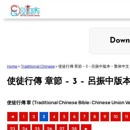
Skip
to
content
Down
Home
»
Traditional Chinese
»
使徒行傳 章節 – 3 – 呂振中版本 – 繁体中文
使徒行傳 章節 – 3 – 呂振中版
使徒行傳 章 (Traditional Chinese Bible: Chinese Union Ve
◄
1
2
3
4
5
6
7
8
9
10
11
23
24
25
26
27
28
►