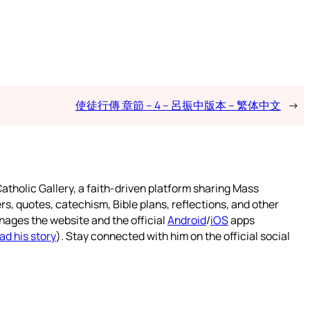
使徒行傳 章節 – 4 – 呂振中版本 – 繁体中文
→
atholic Gallery, a faith-driven platform sharing Mass
rs, quotes, catechism, Bible plans, reflections, and other
nages the website and the official
Android
/
iOS
apps
ad his story
). Stay connected with him on the official social