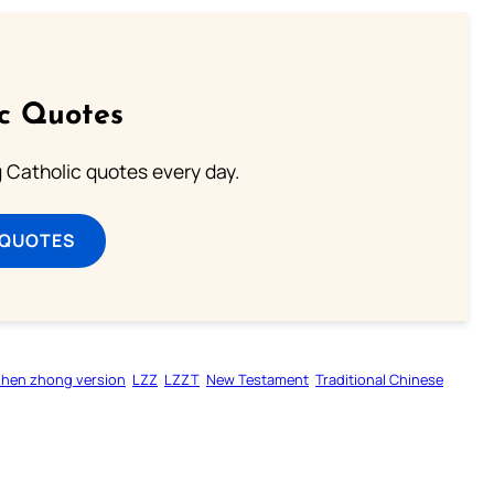
ic Quotes
ng Catholic quotes every day.
 QUOTES
Zhen zhong version
LZZ
LZZT
New Testament
Traditional Chinese