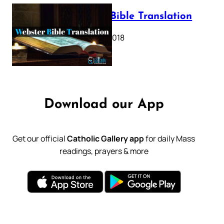
Webster Bible Translation
October 11, 2018
Download our App
Get our official
Catholic Gallery app
for daily Mass
readings, prayers & more