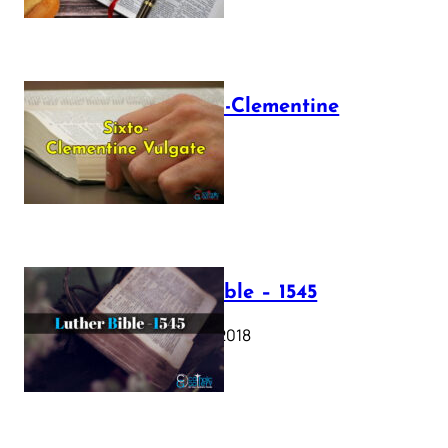
The Sixto-Clementine
Vulgate
July 12, 2025
Luther Bible – 1545
October 17, 2018