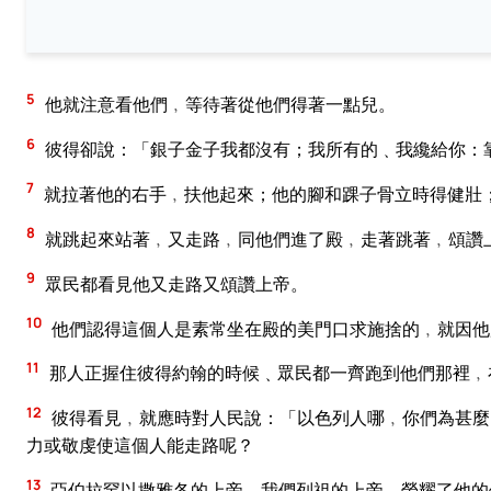
5
他就注意看他們﹐等待著從他們得著一點兒。
6
彼得卻說：「銀子金子我都沒有；我所有的﹑我纔給你：
7
就拉著他的右手﹐扶他起來；他的腳和踝子骨立時得健壯
8
就跳起來站著﹐又走路﹐同他們進了殿﹐走著跳著﹐頌讚
9
眾民都看見他又走路又頌讚上帝。
10
他們認得這個人是素常坐在殿的美門口求施捨的﹐就因他
11
那人正握住彼得約翰的時候﹑眾民都一齊跑到他們那裡﹐
12
彼得看見﹐就應時對人民說：「以色列人哪﹐你們為甚麼
力或敬虔使這個人能走路呢？
13
亞伯拉罕以撒雅各的上帝﹑我們列祖的上帝﹑榮耀了他的