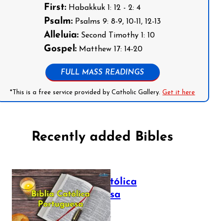
First:
Habakkuk 1: 12 - 2: 4
Psalm:
Psalms 9: 8-9, 10-11, 12-13
Alleluia:
Second Timothy 1: 10
Gospel:
Matthew 17: 14-20
FULL MASS READINGS
*This is a free service provided by Catholic Gallery.
Get it here
Recently added Bibles
Bíblia Católica
Portuguesa
July 16, 2025