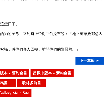
布這些日子。
的約的子孫；立約時上帝對亞伯拉罕說：『地上萬家族都必因
祝福﹐叫你們各人回轉﹑離開你們的邪惡的。」
下一章節 ►
版本 – 舊約全書
呂振中版本 – 新約全書
馬書
歌林多前書
 Gallery Main Site