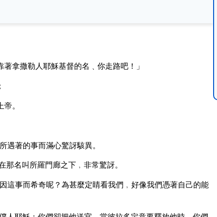
靠著拿撒勒人耶穌基督的名﹑你走路吧！」
；
上帝。
所遇著的事而滿心驚訝駭異。
在那名叫所羅門廊之下﹐非常驚訝。
因這事而希奇呢？為甚麼定睛看我們﹐好像我們憑著自己的能
僕人耶穌；你們卻把他送官﹐當彼拉多定意要釋放他時﹐你們