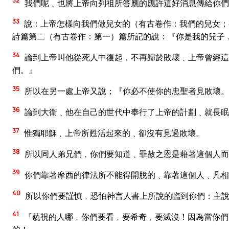
32
我們呢﹑也將上帝向列祖所答應的應許這好消息傳給你們
33
說：上帝怎樣向我們做兒女的（有古卷作：我們的兒女；
詩篇第二（有古卷作：第一）篇所記的說：『你是我的兒子
34
論到上帝叫他從死人中復起﹐不再歸於敗壞﹑上帝曾經這
們。』
35
所以在另一處上帝又說；『你必不使你的忠聖者見敗壞。
36
論到大衛﹑他在自己的世代中奉行了上帝的計劃﹑就長眠
37
惟獨耶穌﹑上帝所甦活起來的﹑卻沒有見過敗壞。
38
所以同人弟兄們﹐你們要知道﹑罪赦之恩是藉著這個人而
39
你們靠著摩西的律法所不能得開脫的﹑靠著這個人﹑凡相
40
所以你們要謹慎﹐恐怕神言人書上所說的臨到你們：主
41
『藐視的人哪﹐你們要看﹐要希奇﹐要滅沒！因為當你們