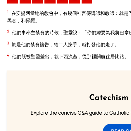
1
在安提阿當地的教會中﹐有幾個神言傳講師和教師：就是
馬念﹑和掃羅。
2
他們事奉主禁食的時候﹑聖靈說：「你們總要為我將巴拿
3
於是他們禁食禱告﹐給二人按手﹐就打發他們走了。
4
他們既被聖靈差出﹐就下西流基﹐從那裡開航往居比路。
Catechism 
Explore the concise Q&A guide to Catholic f
READ C