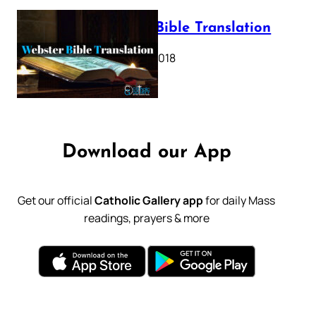
Webster Bible Translation
October 11, 2018
Download our App
Get our official
Catholic Gallery app
for daily Mass
readings, prayers & more