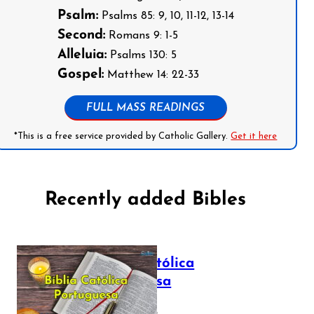
Psalm:
Psalms 85: 9, 10, 11-12, 13-14
Second:
Romans 9: 1-5
Alleluia:
Psalms 130: 5
Gospel:
Matthew 14: 22-33
FULL MASS READINGS
*This is a free service provided by Catholic Gallery.
Get it here
Recently added Bibles
Bíblia Católica
Portuguesa
July 16, 2025