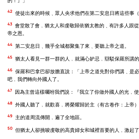
的！』」
42
使徒出來的時候﹑眾人央求他們在第二安息日將這些事
43
會堂散了會﹐猶太人和虔敬歸依猶太教的﹑有許多人跟從
帝之恩。
44
第二安息日﹑幾乎全城都聚集了來﹑要聽上帝之道。
45
猶太人看見一群一群的人﹐就滿心妒忌﹐辯駁保羅所講
46
保羅和巴拿巴卻放膽直說：「上帝之道先對你們講﹑是必
吧﹐我們轉向外國人了。
47
因為主曾這樣囑咐我們說：『我立了你做外國人的光﹐使
48
外國人聽了﹐就歡喜﹐將榮耀歸於主（有古卷作：上帝）
49
主的道周流傳開﹐遍了全地區。
50
但猶太人卻挑唆虔敬的高貴婦女和城裡首要的人﹐激起了