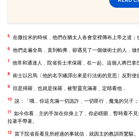
5
在撒拉米的時候﹑他們在猶太人各會堂裡傳布上帝之道；
6
他們走遍全島﹑直到帕弗﹐卻遇見了一個做術士的人﹐做
7
他常和通達人﹑院省長士求保羅﹑在一起。這個人將巴拿
8
術士以呂馬〔他的名字繙譯出來是行法術的意思〕反對使
9
但是掃羅﹑也就是保羅﹑被聖靈充滿著﹑定睛看他﹐
10
說：「哦﹐你這充滿一切詭詐﹑一切匪行﹑魔鬼的兒子；
11
如今你看﹐主的手加在你身上了﹑你必瞎眼﹐暫時看不見
拉著手帶著。
12
當下院省長看見所經過的事就信﹐就因主的教訓而驚駭。