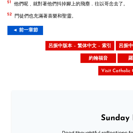
51
他們呢﹑就對著他們抖掉腳上的飛塵﹐往以哥念去了。
52
門徒們也充滿著喜樂和聖靈。
◄ 前一章節
呂振中版本 – 繁体中文 – 索引
呂振中
約翰福音
羅
Visit Catholic
Sunday 
Read thoughtful reflections f