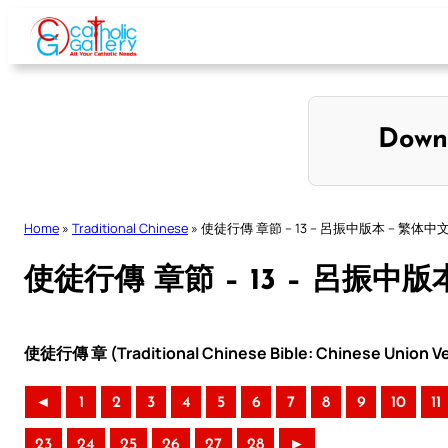
Skip
to
content
Down
Home
»
Traditional Chinese
»
使徒行傳 章節 – 13 – 呂振中版本 – 繁体中
使徒行傳 章節 – 13 – 呂振中版
使徒行傳 章 (Traditional Chinese Bible: Chinese Union Ve
◄
1
2
3
4
5
6
7
8
9
10
11
23
24
25
26
27
28
►