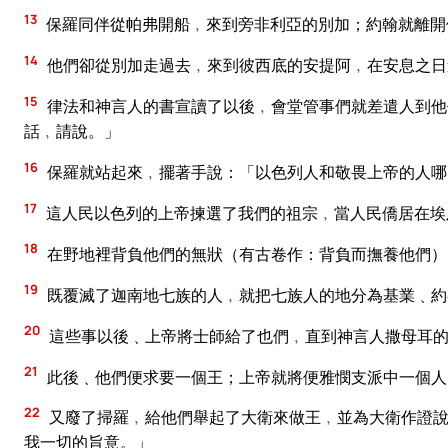
13
保羅同伴從帕弗開船﹐來到旁非利亞的別加；約翰就離開
14
他們卻從別加走過去﹐來到彼西底的安提阿﹐在安息之日
15
律法和神言人的書宣讀了以後﹐會堂管事們就差遣人到他
話﹐請說。」
16
保羅就站起來﹐擺著手說：「以色列人和敬畏上帝的人哪
17
這人民以色列的上帝揀選了我們的祖宗﹐當人民僑居在埃
18
在野地裡背負他們的無狀（有古卷作：背負而撫養他們）
19
既覆滅了迦南地七族的人﹐就把七族人的地分為基業﹑約
20
這些事以後﹑上帝將士師給了也們﹐直到神言人撒母耳
21
此後﹑他們便求要一個王；上帝就將便雅憫支派中一個人
22
又廢了掃羅﹐給他們舉起了大衛來做王﹐並為大衛作證說
我一切的旨意。」