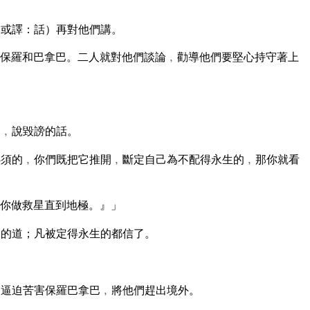
（或譯：話）再對他們講。
保羅和巴拿巴。二人就對他們談論﹐勸導他們要堅心持守著上
的﹐說毀謗的話。
須的﹐你們既把它推開﹐斷定自己為不配得永生的﹐那你就看
你做救星直到地極。』」
的道；凡被定得永生的都信了。
逼迫苦害保羅巴拿巴﹐將他們趕出境外。