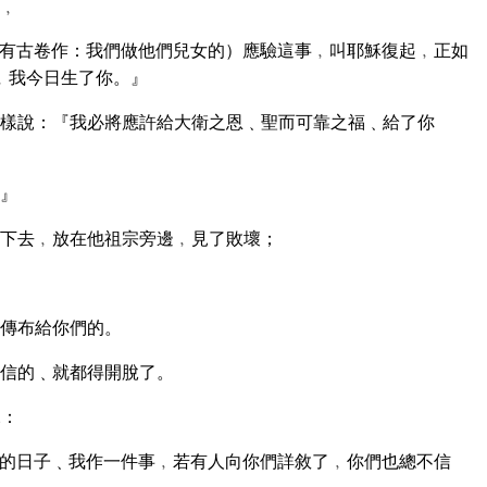
﹐
有古卷作：我們做他們兒女的）應驗這事﹐叫耶穌復起﹐正如
﹐我今日生了你。』
樣說：『我必將應許給大衛之恩﹑聖而可靠之福﹑給了你
』
下去﹐放在他祖宗旁邊﹐見了敗壞；
傳布給你們的。
信的﹑就都得開脫了。
說：
的日子﹑我作一件事﹐若有人向你們詳敘了﹐你們也總不信