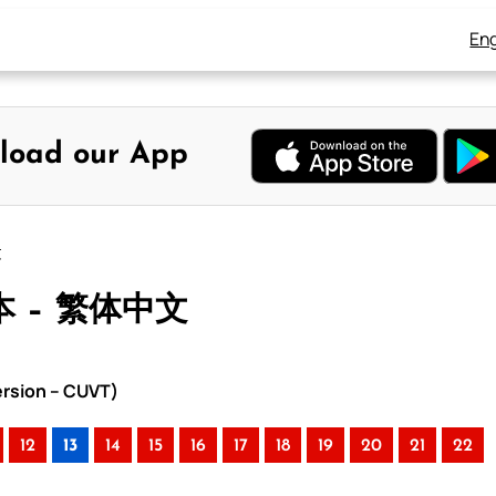
Eng
load our App
文
本 – 繁体中文
rsion – CUVT)
12
13
14
15
16
17
18
19
20
21
22