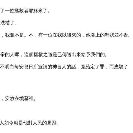
了一位拯救者耶穌來了。
的洗禮了。
﹑我並不是。不﹐有一位在我以後來的﹑他腳上的鞋我並不配
帝的人哪﹐這個拯救之道是已傳送出來給予我們的。
不明白每安息日所宣讀的神言人的話﹐竟給定了罪﹑而應驗了
來﹐安放在墳墓裡。
人如今就是他對人民的見證。