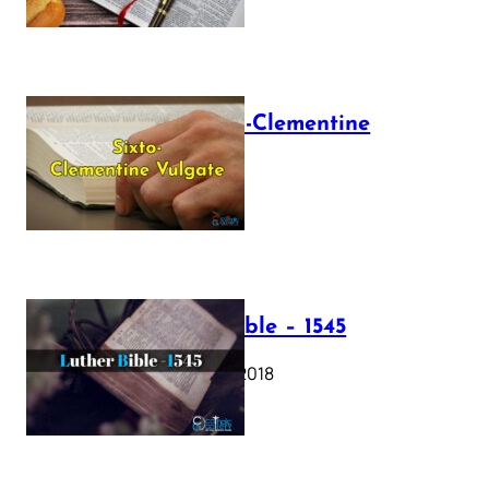
The Sixto-Clementine
Vulgate
July 12, 2025
Luther Bible – 1545
October 17, 2018