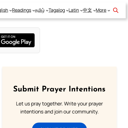
lish
Readings
தமிழ்
Tagalog
Latin
中文
More
Submit Prayer Intentions
Let us pray together. Write your prayer
intentions and join our community.