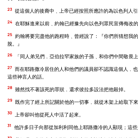
23
從這個人的後裔中﹑上帝已經按照所應許的為以色列人引
24
在耶穌進來以前﹑約翰已經豫先向以色列眾民宣傳侮改
25
約翰將要完盡他的跑程時﹑曾經說了：『你們所猜想我的
脫。』
26
「同人弟兄們﹐亞伯拉罕家族的子孫﹑和你們中間敬畏上
27
而在耶路撒冷居住的人和他們的議員卻不認識這個人﹐也
這些神言人的話。
28
雖然找不著該死的罪狀﹐還求彼拉多設法把他殺掉。
29
既作完了經上所記關於他的一切事﹐就從木架上給取下
30
上帝卻叫他從死人中活了起來。
31
他許多日子向那從加利利同他上耶路撒冷的人顯現；這些