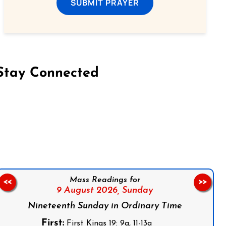
SUBMIT PRAYER
Stay Connected
on Facebook
Follow us on Instagram
Follow us on X
Subscribe to our YouTube Channel
Follow us on WhatsApp
Mass Readings for
<<
>>
9 August 2026,
Sunday
Nineteenth Sunday in Ordinary Time
First:
First Kings 19: 9a, 11-13a