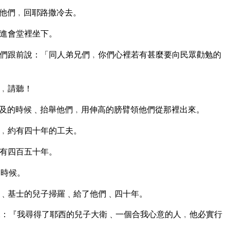
他們﹐回耶路撒冷去。
進會堂裡坐下。
們跟前說：「同人弟兄們﹐你們心裡若有甚麼要向民眾勸勉的
﹐請聽！
及的時候﹑抬舉他們﹐用伸高的膀臂領他們從那裡出來。
﹐約有四十年的工夫。
有四百五十年。
的時候。
﹑基士的兒子掃羅﹑給了他們﹑四十年。
：『我尋得了耶西的兒子大衛﹑一個合我心意的人﹐他必實行