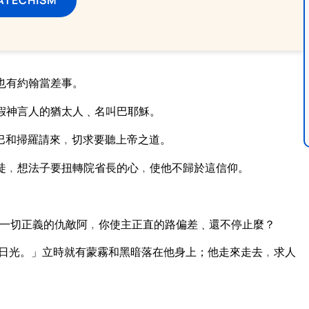
也有約翰當差事。
假神言人的猶太人﹑名叫巴耶穌。
巴和掃羅請來﹐切求要聽上帝之道。
徒﹐想法子要扭轉院省長的心﹐使他不歸於這信仰。
一切正義的仇敵阿﹐你使主正直的路偏差﹑還不停止麼？
日光。」立時就有蒙霧和黑暗落在他身上；他走來走去﹐求人