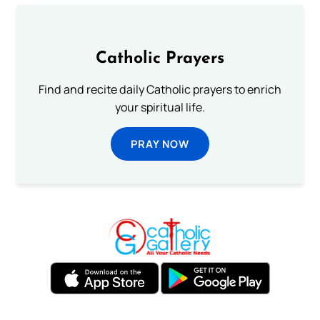
Catholic Prayers
Find and recite daily Catholic prayers to enrich
your spiritual life.
PRAY NOW