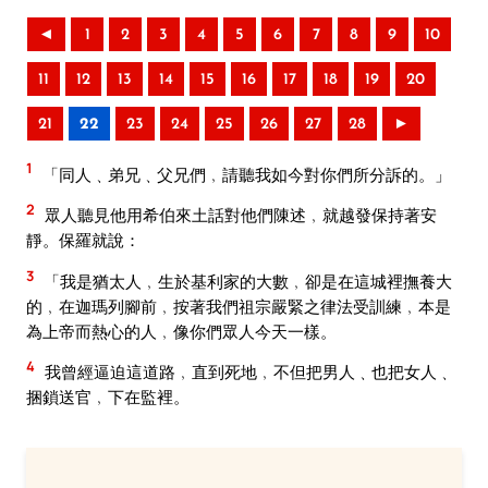
◄
1
2
3
4
5
6
7
8
9
10
11
12
13
14
15
16
17
18
19
20
21
22
23
24
25
26
27
28
►
1
「同人﹑弟兄﹑父兄們﹐請聽我如今對你們所分訴的。」
2
眾人聽見他用希伯來土話對他們陳述﹐就越發保持著安
靜。保羅就說：
3
「我是猶太人﹐生於基利家的大數﹐卻是在這城裡撫養大
的﹐在迦瑪列腳前﹐按著我們祖宗嚴緊之律法受訓練﹐本是
為上帝而熱心的人﹐像你們眾人今天一樣。
4
我曾經逼迫這道路﹐直到死地﹐不但把男人﹑也把女人﹑
捆鎖送官﹐下在監裡。