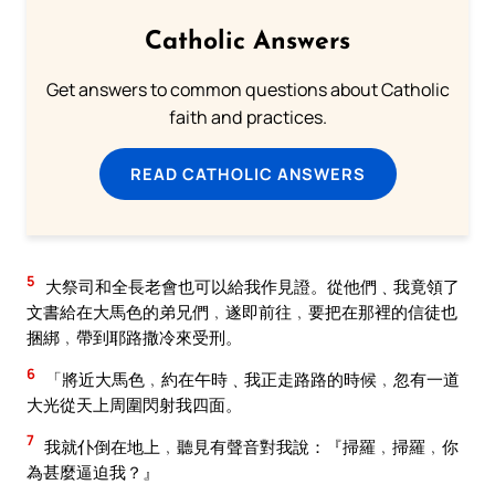
Catholic Answers
Get answers to common questions about Catholic
faith and practices.
READ CATHOLIC ANSWERS
5
大祭司和全長老會也可以給我作見證。從他們﹑我竟領了
文書給在大馬色的弟兄們﹐遂即前往﹐要把在那裡的信徒也
捆綁﹐帶到耶路撒冷來受刑。
6
「將近大馬色﹐約在午時﹑我正走路路的時候﹐忽有一道
大光從天上周圍閃射我四面。
7
我就仆倒在地上﹐聽見有聲音對我說：『掃羅﹐掃羅﹐你
為甚麼逼迫我？』