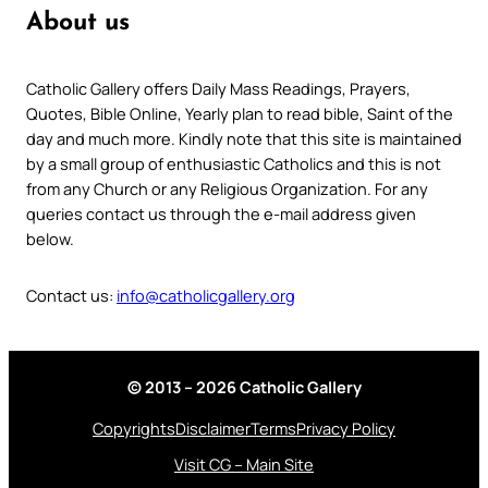
About us
Catholic Gallery offers Daily Mass Readings, Prayers,
Quotes, Bible Online, Yearly plan to read bible, Saint of the
day and much more. Kindly note that this site is maintained
by a small group of enthusiastic Catholics and this is not
from any Church or any Religious Organization. For any
queries contact us through the e-mail address given
below.
Contact us:
info@catholicgallery.org
© 2013 – 2026 Catholic Gallery
Copyrights
Disclaimer
Terms
Privacy Policy
Visit CG – Main Site