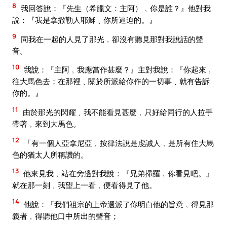
8
我回答說：『先生（希臘文：主阿）﹐你是誰？』他對我
說：『我是拿撒勒人耶穌﹑你所逼迫的。』
9
同我在一起的人見了那光﹐卻沒有聽見那對我說話的聲
音。
10
我說：『主阿﹐我應當作甚麼？』主對我說：『你起來﹐
往大馬色去；在那裡﹑關於所派給你作的一切事﹑就有告訴
你的。』
11
由於那光的閃耀﹑我不能看見甚麼﹐只好給同行的人拉手
帶著﹐來到大馬色。
12
「有一個人亞拿尼亞﹐按律法說是虔誠人﹐是所有住大馬
色的猶太人所稱讚的。
13
他來見我﹐站在旁邊對我說：『兄弟掃羅﹐你看見吧。』
就在那一刻﹑我望上一看﹐便看得見了他。
14
他說：『我們祖宗的上帝選派了你明白他的旨意﹐得見那
義者﹐得聽他口中所出的聲音；