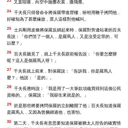
23
又直喧嚷﹐向空中拋擲衣裳﹐撒飛塵。
24
千夫長只得發命令將保羅帶進營樓﹐吩咐用鞭子拷問他﹐
好確知為了甚麼緣故﹑眾人這樣對他喊叫。
25
士兵剛用皮條將保羅反綁起來時﹐保羅對旁邊站著的百夫
長說：「你們笞了一個人﹐是羅馬人﹐又是沒受定罪的﹐可
以麼？」
26
百夫長聽見了﹐就上千夫長跟前報告說：「你要怎麼辦
呢？這人是個羅馬人呀！」
27
千夫長就上前來﹐對保羅說：「告訴我﹐你是羅馬人
麼？」他說：「是的」。
28
千夫長應時說：「我是用了一大筆款項纔買得到這個公民
資格的。」保羅說：「我卻生來就是的。」
29
於是那些將要拷問保羅的立刻離開了他；百夫長知道保羅
是羅馬人﹐又因為曾捆綁過他﹑也害怕。
30
第二天﹑千夫長有意思要知道保羅被猶太人控告的確實情