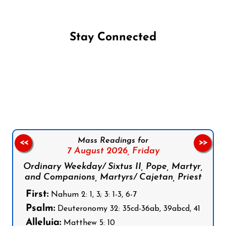
Stay Connected
Follow us on Facebook
Follow us on Instagram
Follow us on X
Subscribe to our YouTube Channel
Follow us on WhatsApp
Mass Readings for
<<
>>
7 August 2026,
Friday
Ordinary Weekday/ Sixtus II, Pope, Martyr,
and Companions, Martyrs/ Cajetan, Priest
First:
Nahum 2: 1, 3; 3: 1-3, 6-7
Psalm:
Deuteronomy 32: 35cd-36ab, 39abcd, 41
Alleluia:
Matthew 5: 10