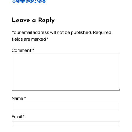
Follow Pradeep on Facebook
Follow Pradeep on Instagram
Follow Pradeep on X
Follow Pradeep on LinkedIn
Follow Pradeep on Pinterest
Subscribe to Pradeep’s Youtube Channel
Follow Pradeep on WordPress
Follow Pradeep on GitHub
Leave a Reply
Your email address will not be published.
Required
fields are marked
*
Comment
*
Name
*
Email
*