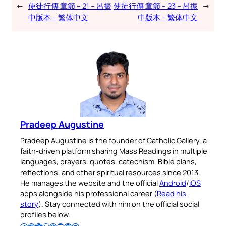
←
使徒行傳 章節 – 21 – 呂振
使徒行傳 章節 – 23 – 呂振
→
中版本 – 繁体中文
中版本 – 繁体中文
Pradeep Augustine
Pradeep Augustine is the founder of Catholic Gallery, a
faith-driven platform sharing Mass Readings in multiple
languages, prayers, quotes, catechism, Bible plans,
reflections, and other spiritual resources since 2013.
He manages the website and the official
Android
/
iOS
apps alongside his professional career (
Read his
story
). Stay connected with him on the official social
profiles below.