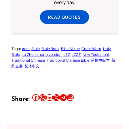
every day.
READ QUOTES
Tags:
Acts
Bible
Bible Book
Bible Verse
God’s Word
Holy
Bible
Lu Zhen zhong version
LZZ
LZZT
New Testament
Traditional Chinese
Traditional Chinese Bible
呂振中版本
新
約全書
繁体中文
Share this article on Facebook
Share this article on WhatsApp
Share this article on LinkedIn
Share this article on X
Share this article on Telegram
Email this Article
Share: