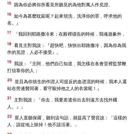
15
因為你必將你所看見所聽見的為他對萬人作見證。
16
如今為甚麼耽延呢？起來領洗﹐洗淨你的罪﹐呼求他的
名。』
17
「我回到耶路撒冷來；在殿裡禱告的時候﹐我魂遊象外﹐
18
看見主對我說：『趕快吧﹐快快出耶路撒冷﹐因為你為我
作的見證﹐人必不接受』。
19
我說：『主阿﹐他們自己知道﹑我怎樣在各會堂裡監禁鞭
打信靠你的人；
20
並且為你捨生的作證人司提反的血迸流的時候﹐我本人還
站在旁邊贊同著﹐看守殺掉他之人的衣裳呢！』
21
主對我說：「你去﹐我要差遣你出去到遠方去找外國
人。』」
22
眾人直聽保羅﹑聽到這句話﹐就提高了聲音說：「這樣的
人﹑該從地上除掉！他不該活著。」