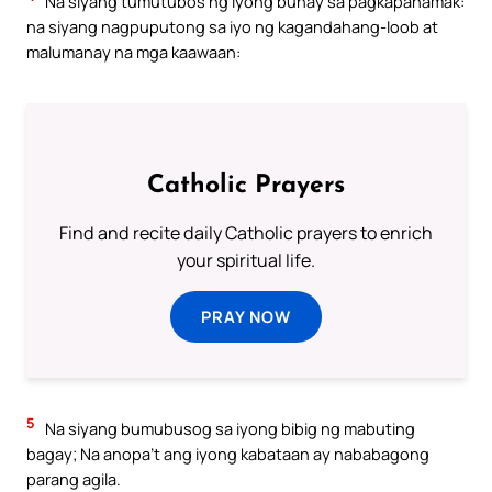
Na siyang tumutubos ng iyong buhay sa pagkapahamak:
na siyang nagpuputong sa iyo ng kagandahang-loob at
malumanay na mga kaawaan:
Catholic Prayers
Find and recite daily Catholic prayers to enrich
your spiritual life.
PRAY NOW
5
Na siyang bumubusog sa iyong bibig ng mabuting
bagay; Na anopa’t ang iyong kabataan ay nababagong
parang agila.