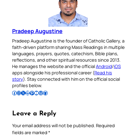
Pradeep Augustine
Pradeep Augustine is the founder of Catholic Gallery, a
faith-driven platform sharing Mass Readings in multiple
languages, prayers, quotes, catechism, Bible plans,
reflections, and other spiritual resources since 2013.
He manages the website and the official
Android
/
iOS
apps alongside his professional career (
Read his
story
). Stay connected with him on the official social
profiles below.
Follow Pradeep on Facebook
Follow Pradeep on Instagram
Follow Pradeep on X
Follow Pradeep on LinkedIn
Follow Pradeep on Pinterest
Subscribe to Pradeep’s Youtube Channel
Follow Pradeep on WordPress
Follow Pradeep on GitHub
Leave a Reply
Your email address will not be published.
Required
fields are marked
*