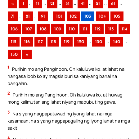
..
..
..
..
..
..
..
«
1
11
21
31
41
51
61
..
..
..
71
81
91
101
102
103
104
105
106
107
108
109
110
111
112
113
114
..
..
..
115
116
117
118
119
120
130
140
150
»
1
Purihin mo ang Panginoon, Oh kaluluwa ko: at lahat na
nangasa loob ko ay magsisipuri sa kaniyang banal na
pangalan.
2
Purihin mo ang Panginoon, Oh kaluluwa ko, at huwag
mong kalimutan ang lahat niyang mabubuting gawa.
3
Na siyang nagpapatawad ng iyong lahat na mga
kasamaan; na siyang nagpapagaling ng iyong lahat na mga
sakit;
4