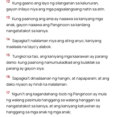
12
Kung gaano ang layo ng silanganan sa kalunuran,
gayon inilayo niya ang mga pagsalangsang natin sa atin.
13
Kung paanong ang ama ay naaawa sa kaniyang mga
anak, gayon naaawa ang Panginoon sa kanilang
nangatatakot sa kaniya.
14
Sapagka’t nalalaman niya ang ating anyo; kaniyang
inaalaala na tayo’y alabok.
15
Tungkol sa tao, ang kaniyang mga kaarawan ay parang
damo: kung paanong namumukadkad ang bulaklak sa
parang ay gayon siya.
16
Sapagka’t dinadaanan ng hangin, at napaparam; at ang
dako niyaon ay hindi na malalaman.
17
Nguni’t ang kagandahang-loob ng Panginoon ay mula
ng walang pasimula hanggang sa walang hanggan sa
nangatatakot sa kaniya, at ang kaniyang katuwiran ay
hanggang sa mga anak ng mga anak;