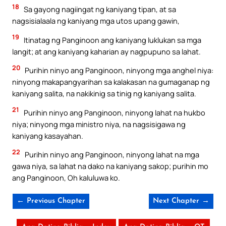
18
Sa gayong nagiingat ng kaniyang tipan, at sa
nagsisialaala ng kaniyang mga utos upang gawin,
19
Itinatag ng Panginoon ang kaniyang luklukan sa mga
langit; at ang kaniyang kaharian ay nagpupuno sa lahat.
20
Purihin ninyo ang Panginoon, ninyong mga anghel niya:
ninyong makapangyarihan sa kalakasan na gumaganap ng
kaniyang salita, na nakikinig sa tinig ng kaniyang salita.
21
Purihin ninyo ang Panginoon, ninyong lahat na hukbo
niya; ninyong mga ministro niya, na nagsisigawa ng
kaniyang kasayahan.
22
Purihin ninyo ang Panginoon, ninyong lahat na mga
gawa niya, sa lahat na dako na kaniyang sakop; purihin mo
ang Panginoon, Oh kaluluwa ko.
← Previous Chapter
Next Chapter →