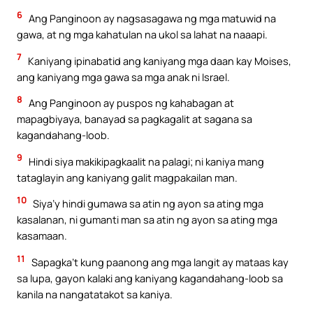
6
Ang Panginoon ay nagsasagawa ng mga matuwid na
gawa, at ng mga kahatulan na ukol sa lahat na naaapi.
7
Kaniyang ipinabatid ang kaniyang mga daan kay Moises,
ang kaniyang mga gawa sa mga anak ni Israel.
8
Ang Panginoon ay puspos ng kahabagan at
mapagbiyaya, banayad sa pagkagalit at sagana sa
kagandahang-loob.
9
Hindi siya makikipagkaalit na palagi; ni kaniya mang
tataglayin ang kaniyang galit magpakailan man.
10
Siya’y hindi gumawa sa atin ng ayon sa ating mga
kasalanan, ni gumanti man sa atin ng ayon sa ating mga
kasamaan.
11
Sapagka’t kung paanong ang mga langit ay mataas kay
sa lupa, gayon kalaki ang kaniyang kagandahang-loob sa
kanila na nangatatakot sa kaniya.