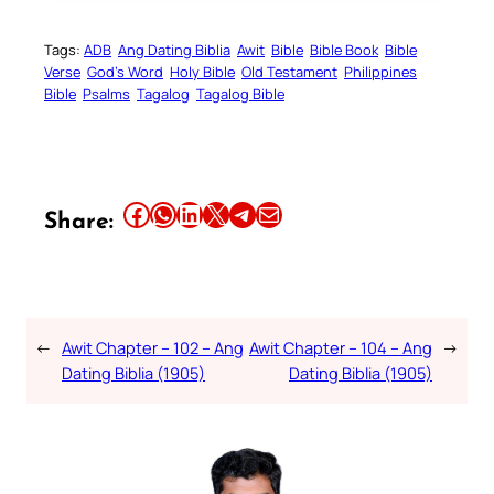
Tags:
ADB
Ang Dating Biblia
Awit
Bible
Bible Book
Bible
Verse
God’s Word
Holy Bible
Old Testament
Philippines
Bible
Psalms
Tagalog
Tagalog Bible
Share this article on Facebook
Share this article on WhatsApp
Share this article on LinkedIn
Share this article on X
Share this article on Telegram
Email this Article
Share:
←
Awit Chapter – 102 – Ang
Awit Chapter – 104 – Ang
→
Dating Biblia (1905)
Dating Biblia (1905)