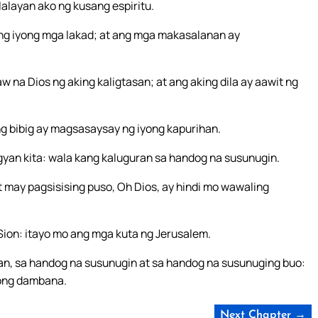
alalayan ako ng kusang espiritu.
g iyong mga lakad; at ang mga makasalanan ay
w na Dios ng aking kaligtasan; at ang aking dila ay aawit ng
ng bibig ay magsasaysay ng iyong kapurihan.
bigyan kita: wala kang kaluguran sa handog na susunugin.
 may pagsisising puso, Oh Dios, ay hindi mo wawaling
on: itayo mo ang mga kuta ng Jerusalem.
n, sa handog na susunugin at sa handog na susunuging buo:
ong dambana.
Next Chapter →