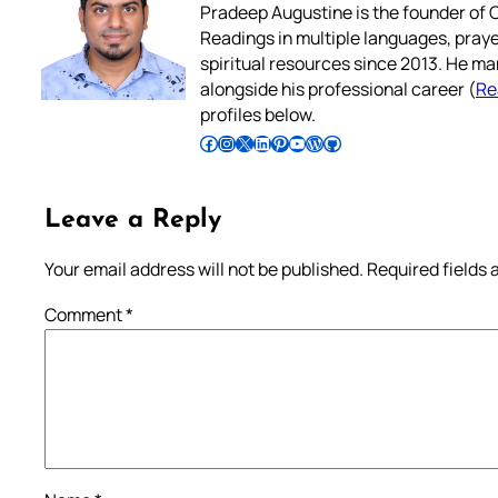
Pradeep Augustine is the founder of C
Readings in multiple languages, praye
spiritual resources since 2013. He ma
alongside his professional career (
Re
profiles below.
Follow Pradeep on Facebook
Follow Pradeep on Instagram
Follow Pradeep on X
Follow Pradeep on LinkedIn
Follow Pradeep on Pinterest
Subscribe to Pradeep’s Youtube Channel
Follow Pradeep on WordPress
Follow Pradeep on GitHub
Leave a Reply
Your email address will not be published.
Required fields
Comment
*