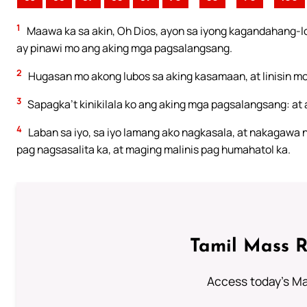
1
Maawa ka sa akin, Oh Dios, ayon sa iyong kagandahang-
ay pinawi mo ang aking mga pagsalangsang.
2
Hugasan mo akong lubos sa aking kasamaan, at linisin mo
3
Sapagka’t kinikilala ko ang aking mga pagsalangsang: at 
4
Laban sa iyo, sa iyo lamang ako nagkasala, at nakagawa 
pag nagsasalita ka, at maging malinis pag humahatol ka.
Tamil Mass 
Access today's Mas