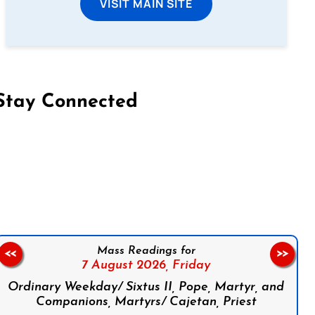
VISIT MAIN SITE
Stay Connected
on Facebook
Follow us on Instagram
Follow us on X
Subscribe to our YouTube Channel
Follow us on WhatsApp
Mass Readings for
<<
>>
7 August 2026,
Friday
Ordinary Weekday/ Sixtus II, Pope, Martyr, and
Companions, Martyrs/ Cajetan, Priest