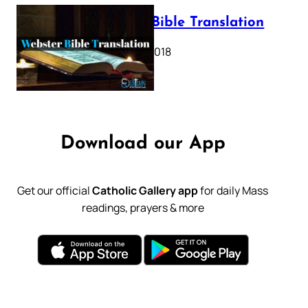
Webster Bible Translation
October 11, 2018
Download our App
Get our official
Catholic Gallery app
for daily Mass
readings, prayers & more