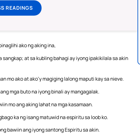
SS READINGS
inaglihi ako ng aking ina,
angkap; at sa kubling bahagi ay iyong ipakikilala sa akin
san mo ako at ako’y magiging lalong maputi kay sa nieve.
ng mga buto na iyong binali ay mangagalak.
wiin mo ang aking lahat na mga kasamaan.
bago ka ng isang matuwid na espiritu sa loob ko.
g bawiin ang iyong santong Espiritu sa akin.