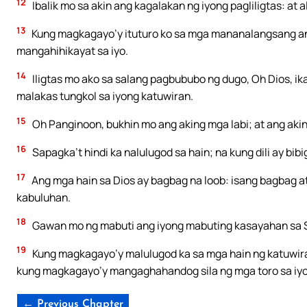
12
Ibalik mo sa akin ang kagalakan ng iyong pagliligtas: at 
13
Kung magkagayo’y ituturo ko sa mga mananalangsang an
mangahihikayat sa iyo.
14
Iligtas mo ako sa salang pagbububo ng dugo, Oh Dios, ika
malakas tungkol sa iyong katuwiran.
15
Oh Panginoon, bukhin mo ang aking mga labi; at ang aki
16
Sapagka’t hindi ka nalulugod sa hain; na kung dili ay bi
17
Ang mga hain sa Dios ay bagbag na loob: isang bagbag at
kabuluhan.
18
Gawan mo ng mabuti ang iyong mabuting kasayahan sa Si
19
Kung magkagayo’y malulugod ka sa mga hain ng katuwira
kung magkagayo’y mangaghahandog sila ng mga toro sa iy
← Previous Chapter