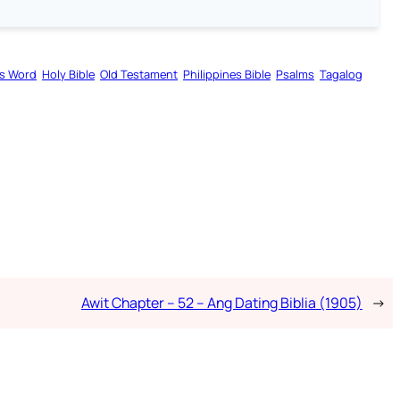
s Word
Holy Bible
Old Testament
Philippines Bible
Psalms
Tagalog
Awit Chapter – 52 – Ang Dating Biblia (1905)
→