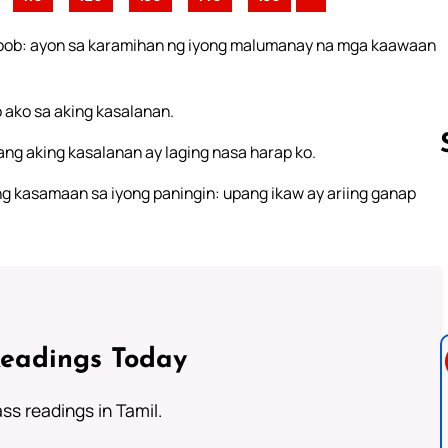
loob: ayon sa karamihan ng iyong malumanay na mga kaawaan
 ako sa aking kasalanan.
ang aking kasalanan ay laging nasa harap ko.
ng kasamaan sa iyong paningin: upang ikaw ay ariing ganap
Follow us 
Readings Today
s readings in Tamil.