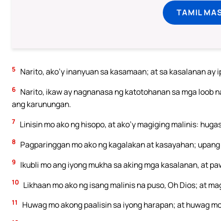
TAMIL MA
5
Narito, ako’y inanyuan sa kasamaan; at sa kasalanan ay ip
6
Narito, ikaw ay nagnanasa ng katotohanan sa mga loob na s
ang karunungan.
7
Linisin mo ako ng hisopo, at ako’y magiging malinis: huga
8
Pagparinggan mo ako ng kagalakan at kasayahan; upang a
9
Ikubli mo ang iyong mukha sa aking mga kasalanan, at pa
10
Likhaan mo ako ng isang malinis na puso, Oh Dios; at mag
11
Huwag mo akong paalisin sa iyong harapan; at huwag mon