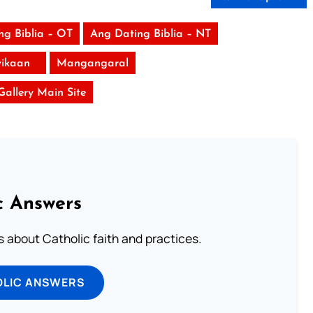
ng Biblia – OT
Ang Dating Biblia – NT
ikaan
Mangangaral
 Gallery Main Site
c Answers
about Catholic faith and practices.
OLIC ANSWERS