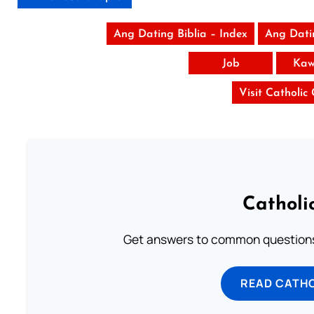
Ang Dating Biblia – Index
Ang Dati
Job
Kaw
Visit Catholic
Catholi
Get answers to common questions 
READ CATH