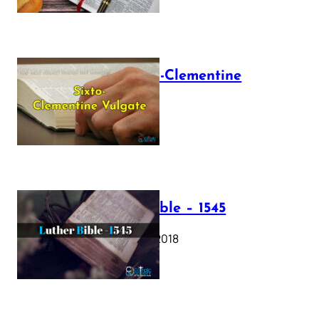
The Sixto-Clementine
Vulgate
July 12, 2025
Luther Bible – 1545
October 17, 2018