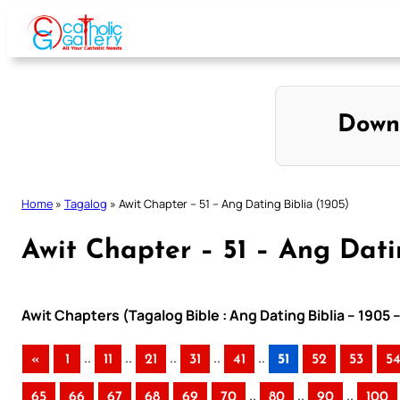
Skip
to
content
Down
Home
»
Tagalog
»
Awit Chapter – 51 – Ang Dating Biblia (1905)
Awit Chapter – 51 – Ang Dati
Awit Chapters (Tagalog Bible : Ang Dating Biblia – 1905 
..
..
..
..
..
«
1
11
21
31
41
51
52
53
5
..
..
..
65
66
67
68
69
70
80
90
100