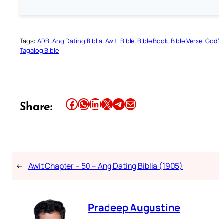
Tags:
ADB
Ang Dating Biblia
Awit
Bible
Bible Book
Bible Verse
God’
Tagalog Bible
Share this article on Facebook
Share this article on WhatsApp
Share this article on LinkedIn
Share this article on X
Share this article on Telegram
Email this Article
Share:
←
Awit Chapter – 50 – Ang Dating Biblia (1905)
Pradeep Augustine