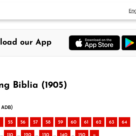
Eng
load our App
ng Biblia (1905)
– ADB)
4
55
56
57
58
59
60
61
62
63
64
..
..
..
..
..
110
120
130
140
150
»