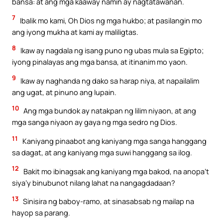
bansa: at ang mga kaaway namin ay nagtatawanan.
7
Ibalik mo kami, Oh Dios ng mga hukbo; at pasilangin mo
ang iyong mukha at kami ay maliligtas.
8
Ikaw ay nagdala ng isang puno ng ubas mula sa Egipto;
iyong pinalayas ang mga bansa, at itinanim mo yaon.
9
Ikaw ay naghanda ng dako sa harap niya, at napailalim
ang ugat, at pinuno ang lupain.
10
Ang mga bundok ay natakpan ng lilim niyaon, at ang
mga sanga niyaon ay gaya ng mga sedro ng Dios.
11
Kaniyang pinaabot ang kaniyang mga sanga hanggang
sa dagat, at ang kaniyang mga suwi hanggang sa ilog.
12
Bakit mo ibinagsak ang kaniyang mga bakod, na anopa’t
siya’y binubunot nilang lahat na nangagdadaan?
13
Sinisira ng baboy-ramo, at sinasabsab ng mailap na
hayop sa parang.