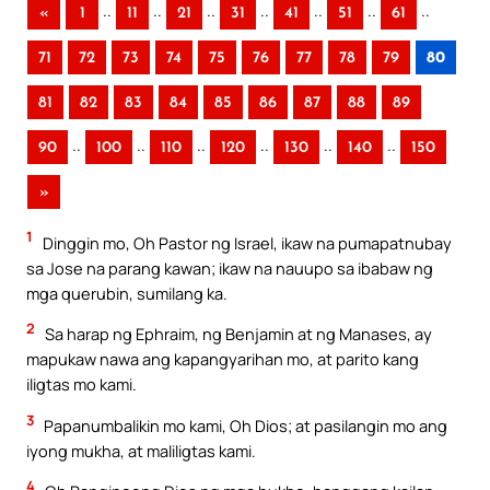
..
..
..
..
..
..
..
«
1
11
21
31
41
51
61
71
72
73
74
75
76
77
78
79
80
81
82
83
84
85
86
87
88
89
..
..
..
..
..
..
90
100
110
120
130
140
150
»
1
Dinggin mo, Oh Pastor ng Israel, ikaw na pumapatnubay
sa Jose na parang kawan; ikaw na nauupo sa ibabaw ng
mga querubin, sumilang ka.
2
Sa harap ng Ephraim, ng Benjamin at ng Manases, ay
mapukaw nawa ang kapangyarihan mo, at parito kang
iligtas mo kami.
3
Papanumbalikin mo kami, Oh Dios; at pasilangin mo ang
iyong mukha, at maliligtas kami.
4