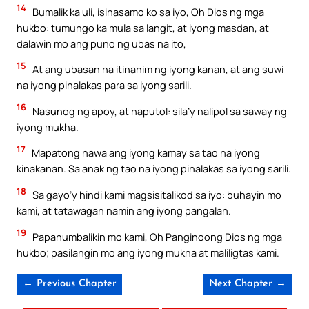
14
Bumalik ka uli, isinasamo ko sa iyo, Oh Dios ng mga
hukbo: tumungo ka mula sa langit, at iyong masdan, at
dalawin mo ang puno ng ubas na ito,
15
At ang ubasan na itinanim ng iyong kanan, at ang suwi
na iyong pinalakas para sa iyong sarili.
16
Nasunog ng apoy, at naputol: sila’y nalipol sa saway ng
iyong mukha.
17
Mapatong nawa ang iyong kamay sa tao na iyong
kinakanan. Sa anak ng tao na iyong pinalakas sa iyong sarili.
18
Sa gayo’y hindi kami magsisitalikod sa iyo: buhayin mo
kami, at tatawagan namin ang iyong pangalan.
19
Papanumbalikin mo kami, Oh Panginoong Dios ng mga
hukbo; pasilangin mo ang iyong mukha at maliligtas kami.
← Previous Chapter
Next Chapter →