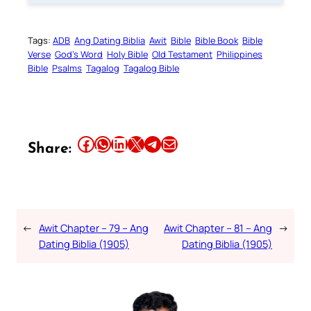
Tags:
ADB
Ang Dating Biblia
Awit
Bible
Bible Book
Bible
Verse
God’s Word
Holy Bible
Old Testament
Philippines
Bible
Psalms
Tagalog
Tagalog Bible
Share this article on Facebook
Share this article on WhatsApp
Share this article on LinkedIn
Share this article on X
Share this article on Telegram
Email this Article
Share:
←
Awit Chapter – 79 – Ang
Awit Chapter – 81 – Ang
→
Dating Biblia (1905)
Dating Biblia (1905)