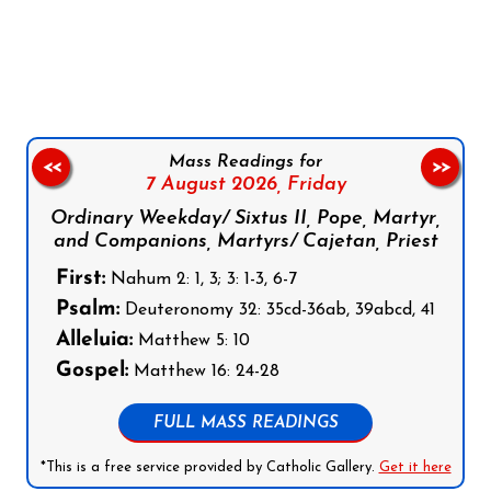
Follow us on Facebook
Follow us on Instagram
Follow us on X
Subscribe to our YouTube Channel
Follow us on WhatsApp
Mass Readings for
<<
>>
7 August 2026,
Friday
Ordinary Weekday/ Sixtus II, Pope, Martyr,
and Companions, Martyrs/ Cajetan, Priest
First:
Nahum 2: 1, 3; 3: 1-3, 6-7
Psalm:
Deuteronomy 32: 35cd-36ab, 39abcd, 41
Alleluia:
Matthew 5: 10
Gospel:
Matthew 16: 24-28
FULL MASS READINGS
*This is a free service provided by Catholic Gallery.
Get it here