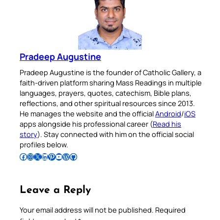
Pradeep Augustine
Pradeep Augustine is the founder of Catholic Gallery, a
faith-driven platform sharing Mass Readings in multiple
languages, prayers, quotes, catechism, Bible plans,
reflections, and other spiritual resources since 2013.
He manages the website and the official
Android
/
iOS
apps alongside his professional career (
Read his
story
). Stay connected with him on the official social
profiles below.
Follow Pradeep on Facebook
Follow Pradeep on Instagram
Follow Pradeep on X
Follow Pradeep on LinkedIn
Follow Pradeep on Pinterest
Subscribe to Pradeep’s Youtube Channel
Follow Pradeep on WordPress
Follow Pradeep on GitHub
Leave a Reply
Your email address will not be published.
Required