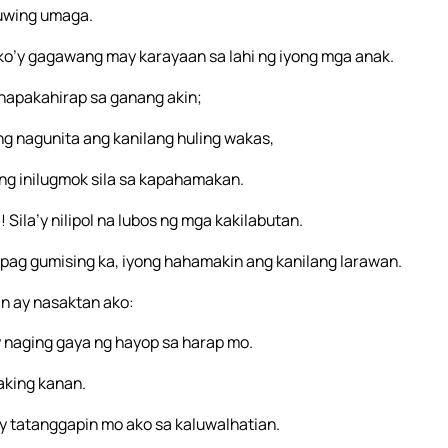
tuwing umaga.
 ako’y gagawang may karayaan sa lahi ng iyong mga anak.
 napakahirap sa ganang akin;
ng nagunita ang kanilang huling wakas,
ong inilugmok sila sa kapahamakan.
ila’y nilipol na lubos ng mga kakilabutan.
pag gumising ka, iyong hahamakin ang kanilang larawan.
n ay nasaktan ako:
 naging gaya ng hayop sa harap mo.
aking kanan.
y tatanggapin mo ako sa kaluwalhatian.