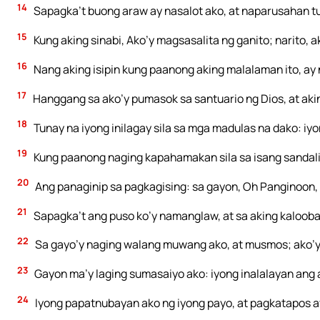
14
Sapagka’t buong araw ay nasalot ako, at naparusahan 
15
Kung aking sinabi, Ako’y magsasalita ng ganito; narito,
16
Nang aking isipin kung paanong aking malalaman ito, ay
17
Hanggang sa ako’y pumasok sa santuario ng Dios, at aki
18
Tunay na iyong inilagay sila sa mga madulas na dako: iy
19
Kung paanong naging kapahamakan sila sa isang sandali! S
20
Ang panaginip sa pagkagising: sa gayon, Oh Panginoon, 
21
Sapagka’t ang puso ko’y namanglaw, at sa aking kalooba
22
Sa gayo’y naging walang muwang ako, at musmos; ako’y
23
Gayon ma’y laging sumasaiyo ako: iyong inalalayan ang 
24
Iyong papatnubayan ako ng iyong payo, at pagkatapos a