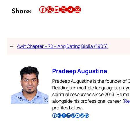
Share this article on Facebook
Share this article on WhatsApp
Share this article on LinkedIn
Share this article on X
Share this article on Telegram
Email this Article
Share:
←
Awit Chapter – 72 – Ang Dating Biblia (1905)
Pradeep Augustine
Pradeep Augustine is the founder of C
Readings in multiple languages, praye
spiritual resources since 2013. He ma
alongside his professional career (
Re
profiles below.
Follow Pradeep on Facebook
Follow Pradeep on Instagram
Follow Pradeep on X
Follow Pradeep on LinkedIn
Follow Pradeep on Pinterest
Subscribe to Pradeep’s Youtube Channel
Follow Pradeep on WordPress
Follow Pradeep on GitHub