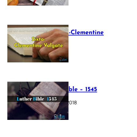
The Sixto-Clementine
Vulgate
July 12, 2025
Luther Bible – 1545
October 17, 2018