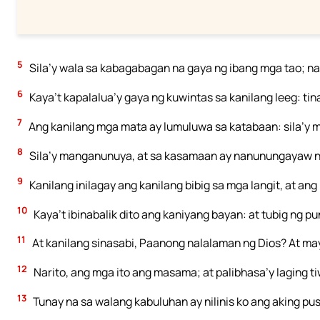
5
Sila’y wala sa kabagabagan na gaya ng ibang mga tao; na
6
Kaya’t kapalalua’y gaya ng kuwintas sa kanilang leeg: tin
7
Ang kanilang mga mata ay lumuluwa sa katabaan: sila’y 
8
Sila’y manganunuya, at sa kasamaan ay nanunungayaw ng
9
Kanilang inilagay ang kanilang bibig sa mga langit, at ang
10
Kaya’t ibinabalik dito ang kaniyang bayan: at tubig ng pu
11
At kanilang sinasabi, Paanong nalalaman ng Dios? At m
12
Narito, ang mga ito ang masama; at palibhasa’y laging 
13
Tunay na sa walang kabuluhan ay nilinis ko ang aking pu