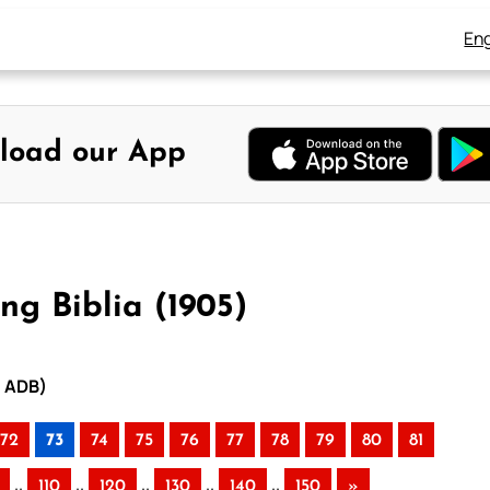
Eng
load our App
ng Biblia (1905)
– ADB)
72
73
74
75
76
77
78
79
80
81
..
..
..
..
..
110
120
130
140
150
»