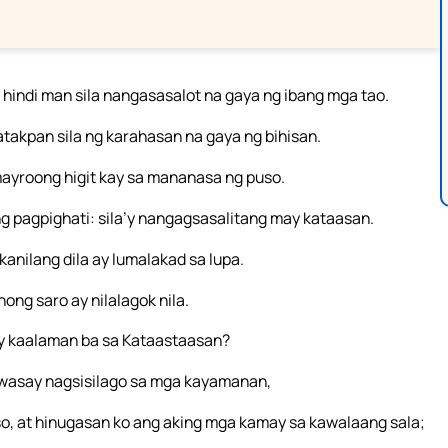
 hindi man sila nangasasalot na gaya ng ibang mga tao.
atakpan sila ng karahasan na gaya ng bihisan.
mayroong higit kay sa mananasa ng puso.
 pagpighati: sila’y nangagsasalitang may kataasan.
 kanilang dila ay lumalakad sa lupa.
nong saro ay nilalagok nila.
ay kaalaman ba sa Kataastaasan?
tiwasay nagsisilago sa mga kayamanan,
so, at hinugasan ko ang aking mga kamay sa kawalaang sala;