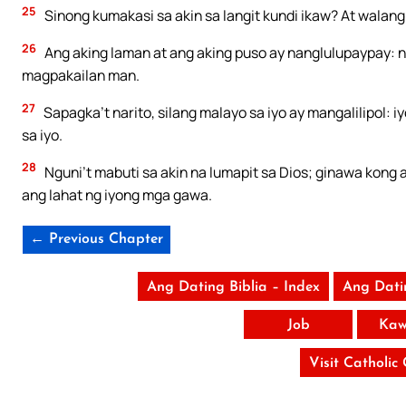
25
Sinong kumakasi sa akin sa langit kundi ikaw? At walang 
26
Ang aking laman at ang aking puso ay nanglulupaypay: ng
magpakailan man.
27
Sapagka’t narito, silang malayo sa iyo ay mangalilipol: i
sa iyo.
28
Nguni’t mabuti sa akin na lumapit sa Dios; ginawa kong
ang lahat ng iyong mga gawa.
← Previous Chapter
Ang Dating Biblia – Index
Ang Dati
Job
Kaw
Visit Catholic