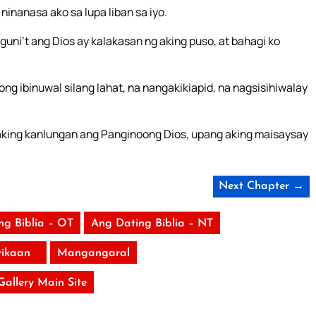
ninanasa ako sa lupa liban sa iyo.
uni’t ang Dios ay kalakasan ng aking puso, at bahagi ko
yong ibinuwal silang lahat, na nangakikiapid, na nagsisihiwalay
 aking kanlungan ang Panginoong Dios, upang aking maisaysay
Next Chapter →
ng Biblia – OT
Ang Dating Biblia – NT
ikaan
Mangangaral
 Gallery Main Site