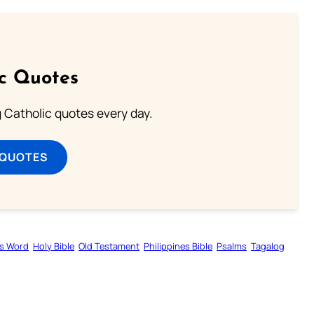
ic Quotes
ng Catholic quotes every day.
 QUOTES
s Word
Holy Bible
Old Testament
Philippines Bible
Psalms
Tagalog