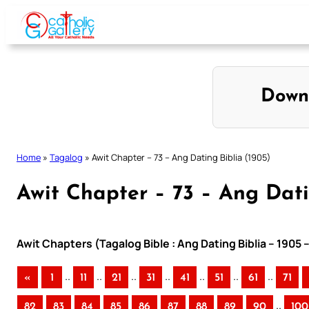
Skip
to
content
Down
Home
»
Tagalog
»
Awit Chapter – 73 – Ang Dating Biblia (1905)
Awit Chapter – 73 – Ang Dati
Awit Chapters (Tagalog Bible : Ang Dating Biblia – 1905 
..
..
..
..
..
..
..
«
1
11
21
31
41
51
61
71
..
82
83
84
85
86
87
88
89
90
100