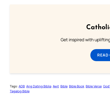
Cathol
Get inspired with uplifti
READ
Tags:
ADB
Ang Dating Biblia
Awit
Bible
Bible Book
Bible Verse
God’
Tagalog Bible