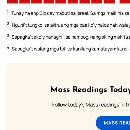
1
Tunay na ang Dios ay mabuti sa Israel. Sa mga malilinis sa
2
Nguni’t tungkol sa akin, ang mga paa ko’y halos nahiwal
3
Sapagka’t ako’y nanaghili sa hambog, nang aking makit
4
Sapagka’t walang mga tali sa kanilang kamatayan: kundi 
Mass Readings Today
Follow today's Mass readings in t
MASS REA