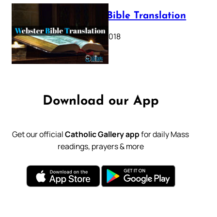
Webster Bible Translation
October 11, 2018
Download our App
Get our official
Catholic Gallery app
for daily Mass
readings, prayers & more