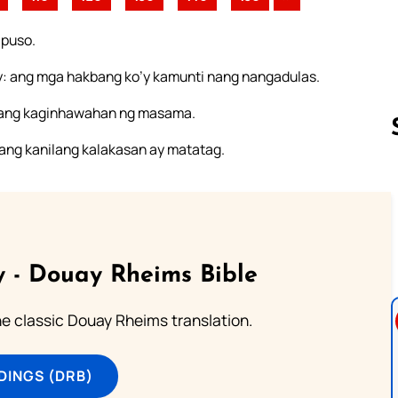
 puso.
ay: ang mga hakbang ko’y kamunti nang nangadulas.
a ang kaginhawahan ng masama.
ang kanilang kalakasan ay matatag.
Follow us 
 - Douay Rheims Bible
he classic Douay Rheims translation.
DINGS (DRB)