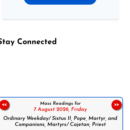
Stay Connected
on Facebook
Follow us on Instagram
Follow us on X
Subscribe to our YouTube Channel
Follow us on WhatsApp
Mass Readings for
<<
>>
7 August 2026,
Friday
Ordinary Weekday/ Sixtus II, Pope, Martyr, and
Companions, Martyrs/ Cajetan, Priest