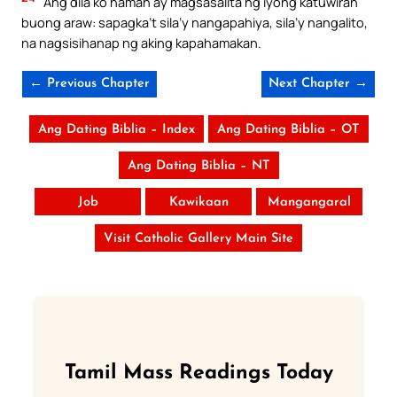
Ang dila ko naman ay magsasalita ng iyong katuwiran
buong araw: sapagka’t sila’y nangapahiya, sila’y nangalito,
na nagsisihanap ng aking kapahamakan.
← Previous Chapter
Next Chapter →
Ang Dating Biblia – Index
Ang Dating Biblia – OT
Ang Dating Biblia – NT
Job
Kawikaan
Mangangaral
Visit Catholic Gallery Main Site
Tamil Mass Readings Today