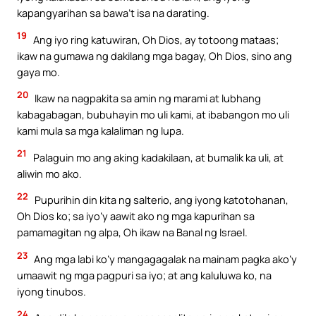
kapangyarihan sa bawa’t isa na darating.
19
Ang iyo ring katuwiran, Oh Dios, ay totoong mataas;
ikaw na gumawa ng dakilang mga bagay, Oh Dios, sino ang
gaya mo.
20
Ikaw na nagpakita sa amin ng marami at lubhang
kabagabagan, bubuhayin mo uli kami, at ibabangon mo uli
kami mula sa mga kalaliman ng lupa.
21
Palaguin mo ang aking kadakilaan, at bumalik ka uli, at
aliwin mo ako.
22
Pupurihin din kita ng salterio, ang iyong katotohanan,
Oh Dios ko; sa iyo’y aawit ako ng mga kapurihan sa
pamamagitan ng alpa, Oh ikaw na Banal ng Israel.
23
Ang mga labi ko’y mangagagalak na mainam pagka ako’y
umaawit ng mga pagpuri sa iyo; at ang kaluluwa ko, na
iyong tinubos.
24