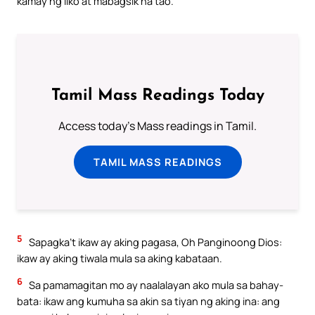
kamay ng liko at mabagsik na tao.
Tamil Mass Readings Today
Access today's Mass readings in Tamil.
TAMIL MASS READINGS
5
Sapagka’t ikaw ay aking pagasa, Oh Panginoong Dios:
ikaw ay aking tiwala mula sa aking kabataan.
6
Sa pamamagitan mo ay naalalayan ako mula sa bahay-
bata: ikaw ang kumuha sa akin sa tiyan ng aking ina: ang