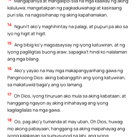
Mangapahiya at mangalipol sila na mga kaaway ng aking
kaluluwa; mangatakpan ng pagkaduwahagi at kasiraang
puri sila, na nagsisihanap ng aking kapahamakan.
14
Nguni’t ako’y maghihintay na palagi, at pupuri pa ako sa
iyo ng higit at higit.
15
Ang bibig ko’y magsasaysay ng iyong katuwiran, at ng
iyong pagliligtas buong araw; sapagka’t hindi ko nalalaman
ang mga bilang.
16
Ako’y yayao na may mga makapangyarihang gawa ng
Panginoong Dios: aking babanggitin ang iyong katuwiran,
sa makatuwid baga’y ang iyo lamang.
17
Oh Dios, iyong tinuruan ako mula sa aking kabataan; at
hanggang ngayon ay aking inihahayag ang iyong
kagilagilalas na mga gawa.
18
Oo, pag ako’y tumanda at may uban, Oh Dios, huwag
mo akong pabayaan; hanggang sa aking maipahayag ang
iyong kalakasan sa sumusunod na lahi, ang iyong