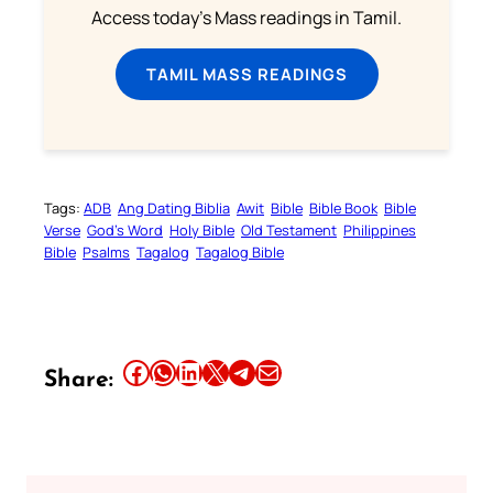
Access today's Mass readings in Tamil.
TAMIL MASS READINGS
Tags:
ADB
Ang Dating Biblia
Awit
Bible
Bible Book
Bible
Verse
God’s Word
Holy Bible
Old Testament
Philippines
Bible
Psalms
Tagalog
Tagalog Bible
Share this article on Facebook
Share this article on WhatsApp
Share this article on LinkedIn
Share this article on X
Share this article on Telegram
Email this Article
Share: