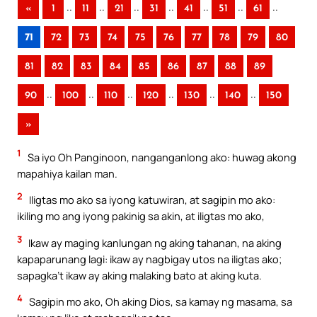
..
..
..
..
..
..
..
«
1
11
21
31
41
51
61
71
72
73
74
75
76
77
78
79
80
81
82
83
84
85
86
87
88
89
..
..
..
..
..
..
90
100
110
120
130
140
150
»
1
Sa iyo Oh Panginoon, nanganganlong ako: huwag akong
mapahiya kailan man.
2
Iligtas mo ako sa iyong katuwiran, at sagipin mo ako:
ikiling mo ang iyong pakinig sa akin, at iligtas mo ako,
3
Ikaw ay maging kanlungan ng aking tahanan, na aking
kapaparunang lagi: ikaw ay nagbigay utos na iligtas ako;
sapagka’t ikaw ay aking malaking bato at aking kuta.
4
Sagipin mo ako, Oh aking Dios, sa kamay ng masama, sa