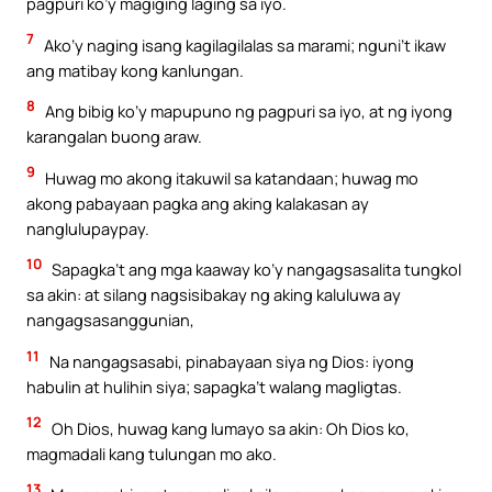
pagpuri ko’y magiging laging sa iyo.
7
Ako’y naging isang kagilagilalas sa marami; nguni’t ikaw
ang matibay kong kanlungan.
8
Ang bibig ko’y mapupuno ng pagpuri sa iyo, at ng iyong
karangalan buong araw.
9
Huwag mo akong itakuwil sa katandaan; huwag mo
akong pabayaan pagka ang aking kalakasan ay
nanglulupaypay.
10
Sapagka’t ang mga kaaway ko’y nangagsasalita tungkol
sa akin: at silang nagsisibakay ng aking kaluluwa ay
nangagsasanggunian,
11
Na nangagsasabi, pinabayaan siya ng Dios: iyong
habulin at hulihin siya; sapagka’t walang magligtas.
12
Oh Dios, huwag kang lumayo sa akin: Oh Dios ko,
magmadali kang tulungan mo ako.
13