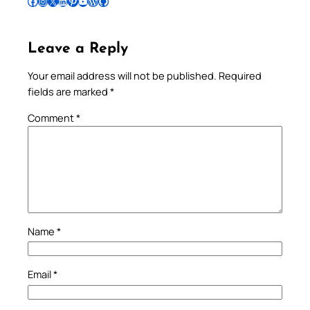
Follow Pradeep on Facebook
Follow Pradeep on Instagram
Follow Pradeep on X
Follow Pradeep on LinkedIn
Follow Pradeep on Pinterest
Subscribe to Pradeep’s Youtube Channel
Follow Pradeep on WordPress
Follow Pradeep on GitHub
Leave a Reply
Your email address will not be published.
Required
fields are marked
*
Comment
*
Name
*
Email
*