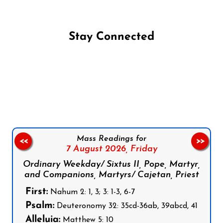
Stay Connected
Follow us on Facebook
Follow us on Instagram
Follow us on X
Subscribe to our YouTube Channel
Follow us on WhatsApp
Mass Readings for
<<
>>
7 August 2026,
Friday
Ordinary Weekday/ Sixtus II, Pope, Martyr,
and Companions, Martyrs/ Cajetan, Priest
First:
Nahum 2: 1, 3; 3: 1-3, 6-7
Psalm:
Deuteronomy 32: 35cd-36ab, 39abcd, 41
Alleluia:
Matthew 5: 10