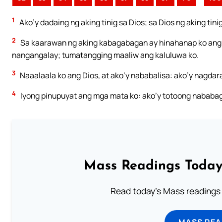
1
Ako’y dadaing ng aking tinig sa Dios; sa Dios ng aking tini
2
Sa kaarawan ng aking kabagabagan ay hinahanap ko ang P
nangangalay; tumatangging maaliw ang kaluluwa ko.
3
Naaalaala ko ang Dios, at ako’y nababalisa: ako’y nagda
4
Iyong pinupuyat ang mga mata ko: ako’y totoong nababag
Mass Readings Today
Read today's Mass readings 
MASS REA