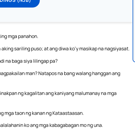
ting mga panahon.
aking sariling puso; at ang diwa ko’y masikap na nagsiyasat.
 na baga siya lilingap pa?
magpakailan man? Natapos na bang walang hanggan ang
tinakpan ng kagalitan ang kaniyang malumanay na mga
o ang mga taon ng kanan ng Kataastaasan.
aalalahanin ko ang mga kabagabagan mo ng una.