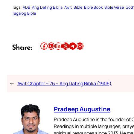
Tags:
ADB
Ang Dating Biblia
Awit
Bible
Bible Book
Bible Verse
God’
Tagalog Bible
Share this article on Facebook
Share this article on WhatsApp
Share this article on LinkedIn
Share this article on X
Share this article on Telegram
Email this Article
Share:
←
Awit Chapter – 76 – Ang Dating Biblia (1905)
Pradeep Augustine
Pradeep Augustine is the founder of C
Readings in multiple languages, praye
spiritual resources since 2013. He ma