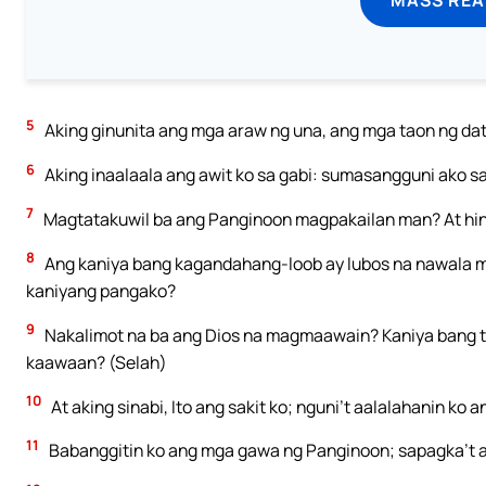
5
Aking ginunita ang mga araw ng una, ang mga taon ng da
6
Aking inaalaala ang awit ko sa gabi: sumasangguni ako sa 
7
Magtatakuwil ba ang Panginoon magpakailan man? At hindi
8
Ang kaniya bang kagandahang-loob ay lubos na nawala 
kaniyang pangako?
9
Nakalimot na ba ang Dios na magmaawain? Kaniya bang 
kaawaan? (Selah)
10
At aking sinabi, Ito ang sakit ko; nguni’t aalalahanin k
11
Babanggitin ko ang mga gawa ng Panginoon; sapagka’t 