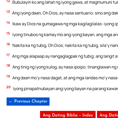
12
Bubulayin ko ang lahat ng iyong gawa, at magmumuni tu
13
Ang iyong daan, Oh Dios, ay nasa santuario: sino ang dak
14
Ikaw ay Dios na gumagawa ng mga kagilagilalas: iyong ip
15
Iyong tinubos ng kamay mo ang iyong bayan, ang mga ana
16
Nakita ka ng tubig, Oh Dios; nakita ka ng tubig, sila’y n
17
Ang mga alapaap ay nangaglagpak ng tubig; ang langit 
18
Ang tinig ng iyong kulog, ay nasa ipoipo; tinanglawan ng
19
Ang daan mo’y nasa dagat, at ang mga landas mo’y nasa m
20
Iyong pinapatnubayan ang iyong bayan na parang kawan,
← Previous Chapter
Ang Dating Biblia – Index
Ang Dati