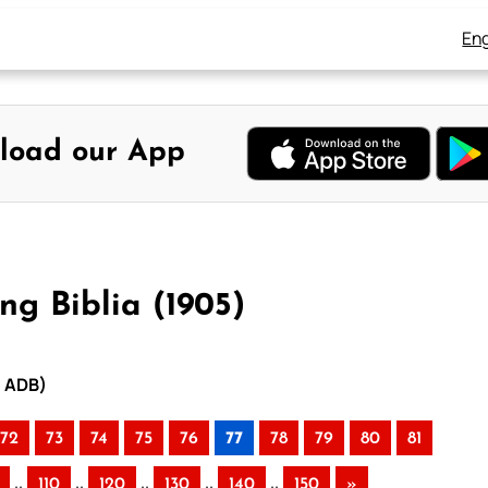
Eng
load our App
ng Biblia (1905)
– ADB)
72
73
74
75
76
77
78
79
80
81
..
..
..
..
..
110
120
130
140
150
»