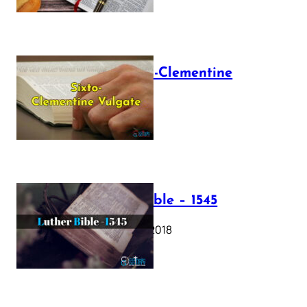
The Sixto-Clementine
Vulgate
July 12, 2025
Luther Bible – 1545
October 17, 2018