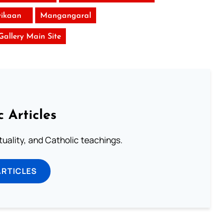
ikaan
Mangangaral
 Gallery Main Site
c Articles
rituality, and Catholic teachings.
ARTICLES