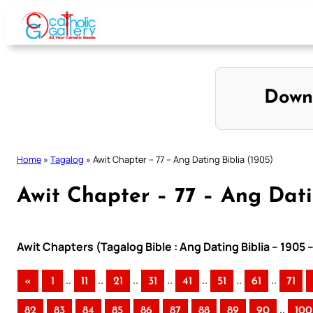
Skip
to
content
Down
Home
»
Tagalog
»
Awit Chapter – 77 – Ang Dating Biblia (1905)
Awit Chapter – 77 – Ang Dati
Awit Chapters (Tagalog Bible : Ang Dating Biblia – 1905 
..
..
..
..
..
..
..
«
1
11
21
31
41
51
61
71
..
82
83
84
85
86
87
88
89
90
100