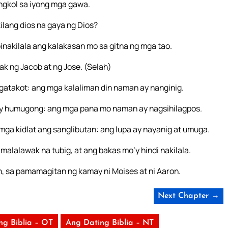
ngkol sa iyong mga gawa.
ilang dios na gaya ng Dios?
inakilala ang kalakasan mo sa gitna ng mga tao.
k ng Jacob at ng Jose. (Selah)
angatakot: ang mga kalaliman din naman ay nanginig.
ay humugong: ang mga pana mo naman ay nagsihilagpos.
 mga kidlat ang sanglibutan: ang lupa ay nayanig at umuga.
alalawak na tubig, at ang bakas mo’y hindi nakilala.
 sa pamamagitan ng kamay ni Moises at ni Aaron.
Next Chapter →
ng Biblia – OT
Ang Dating Biblia – NT