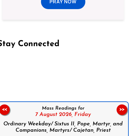
PRAY NOW
Stay Connected
on Facebook
Follow us on Instagram
Follow us on X
Subscribe to our YouTube Channel
Follow us on WhatsApp
Mass Readings for
<<
>>
7 August 2026,
Friday
Ordinary Weekday/ Sixtus II, Pope, Martyr, and
Companions, Martyrs/ Cajetan, Priest