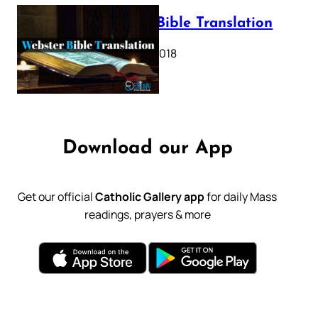
Webster Bible Translation
October 11, 2018
Download our App
Get our official
Catholic Gallery app
for daily Mass
readings, prayers & more