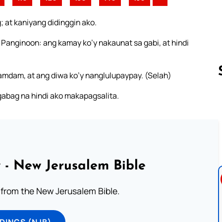
g; at kaniyang didinggin ako.
anginoon: ang kamay ko’y nakaunat sa gabi, at hindi
ramdam, at ang diwa ko’y nanglulupaypay. (Selah)
abag na hindi ako makapagsalita.
Follow us 
 - New Jerusalem Bible
from the New Jerusalem Bible.
DINGS (NJB)