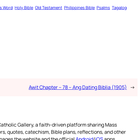
s Word
Holy Bible
Old Testament
Philippines Bible
Psalms
Tagalog
Awit Chapter – 78 – Ang Dating Biblia (1905)
→
atholic Gallery, a faith-driven platform sharing Mass
rs, quotes, catechism, Bible plans, reflections, and other
nages the website and the official
Android
/
iOS
apps