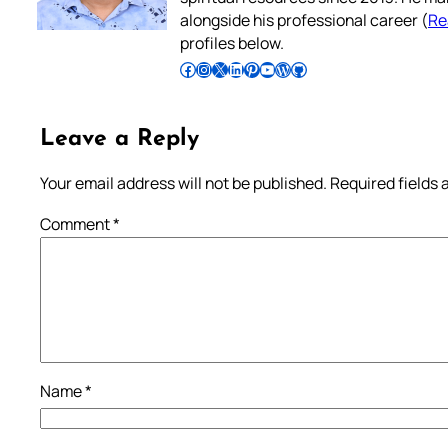
alongside his professional career (
Re
profiles below.
Follow Pradeep on Facebook
Follow Pradeep on Instagram
Follow Pradeep on X
Follow Pradeep on LinkedIn
Follow Pradeep on Pinterest
Subscribe to Pradeep’s Youtube Channel
Follow Pradeep on WordPress
Follow Pradeep on GitHub
Leave a Reply
Your email address will not be published.
Required fields
Comment
*
Name
*