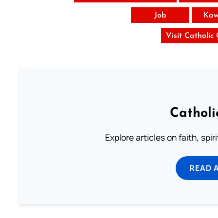
Job
Kaw
Visit Catholic
Catholi
Explore articles on faith, spi
READ 