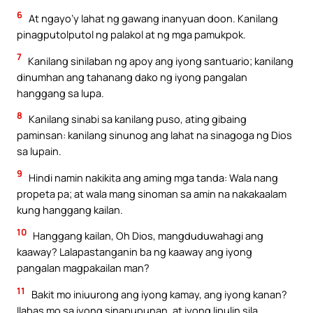
6
At ngayo’y lahat ng gawang inanyuan doon. Kanilang
pinagputolputol ng palakol at ng mga pamukpok.
7
Kanilang sinilaban ng apoy ang iyong santuario; kanilang
dinumhan ang tahanang dako ng iyong pangalan
hanggang sa lupa.
8
Kanilang sinabi sa kanilang puso, ating gibaing
paminsan: kanilang sinunog ang lahat na sinagoga ng Dios
sa lupain.
9
Hindi namin nakikita ang aming mga tanda: Wala nang
propeta pa; at wala mang sinoman sa amin na nakakaalam
kung hanggang kailan.
10
Hanggang kailan, Oh Dios, mangduduwahagi ang
kaaway? Lalapastanganin ba ng kaaway ang iyong
pangalan magpakailan man?
11
Bakit mo iniuurong ang iyong kamay, ang iyong kanan?
Ilabas mo sa iyong sinapupunan, at iyong lipulin sila.