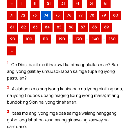
..
..
..
..
..
..
..
«
1
11
21
31
41
51
61
71
72
73
74
75
76
77
78
79
80
81
82
83
84
85
86
87
88
89
..
..
..
..
..
..
90
100
110
120
130
140
150
»
1
Oh Dios, bakit mo itinakuwil kami magpakailan man? Bakit
ang iyong galit ay umuusok laban sa mga tupa ng iyong
pastulan?
2
Alalahanin mo ang iyong kapisanan na iyong binili ng una,
na iyong tinubos upang maging lipi ng iyong mana; at ang
bundok ng Sion na iyong tinahanan.
3
Itaas mo ang iyong mga paa sa mga walang hanggang
guho, ang lahat na kasamaang ginawa ng kaaway sa
santuario.