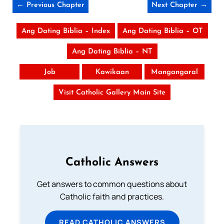
← Previous Chapter
Next Chapter →
Ang Dating Biblia – Index
Ang Dating Biblia – OT
Ang Dating Biblia – NT
Job
Kawikaan
Mangangaral
Visit Catholic Gallery Main Site
Catholic Answers
Get answers to common questions about
Catholic faith and practices.
READ CATHOLIC ANSWERS