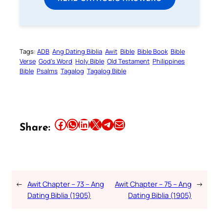
Tags:
ADB
Ang Dating Biblia
Awit
Bible
Bible Book
Bible
Verse
God’s Word
Holy Bible
Old Testament
Philippines
Bible
Psalms
Tagalog
Tagalog Bible
Share this article on Facebook
Share this article on WhatsApp
Share this article on LinkedIn
Share this article on X
Share this article on Telegram
Email this Article
Share:
←
Awit Chapter – 73 – Ang
Awit Chapter – 75 – Ang
→
Dating Biblia (1905)
Dating Biblia (1905)