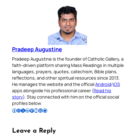
Pradeep Augustine
Pradeep Augustine is the founder of Catholic Gallery, a
faith-driven platform sharing Mass Readings in multiple
languages, prayers, quotes, catechism, Bible plans,
reflections, and other spiritual resources since 2013.
He manages the website and the official
Android
/
iOS
apps alongside his professional career (
Read his
story
). Stay connected with him on the official social
profiles below.
Follow Pradeep on Facebook
Follow Pradeep on Instagram
Follow Pradeep on X
Follow Pradeep on LinkedIn
Follow Pradeep on Pinterest
Subscribe to Pradeep’s Youtube Channel
Follow Pradeep on WordPress
Follow Pradeep on GitHub
Leave a Reply