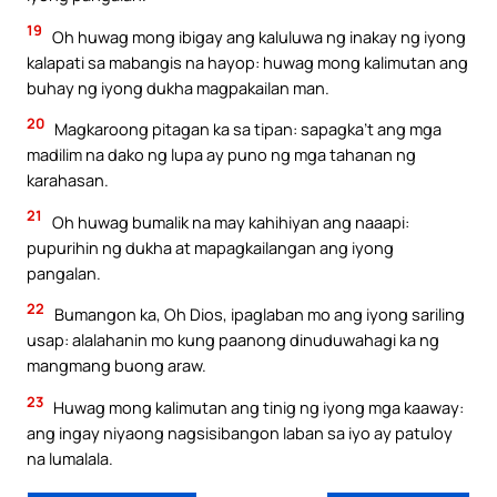
19
Oh huwag mong ibigay ang kaluluwa ng inakay ng iyong
kalapati sa mabangis na hayop: huwag mong kalimutan ang
buhay ng iyong dukha magpakailan man.
20
Magkaroong pitagan ka sa tipan: sapagka’t ang mga
madilim na dako ng lupa ay puno ng mga tahanan ng
karahasan.
21
Oh huwag bumalik na may kahihiyan ang naaapi:
pupurihin ng dukha at mapagkailangan ang iyong
pangalan.
22
Bumangon ka, Oh Dios, ipaglaban mo ang iyong sariling
usap: alalahanin mo kung paanong dinuduwahagi ka ng
mangmang buong araw.
23
Huwag mong kalimutan ang tinig ng iyong mga kaaway:
ang ingay niyaong nagsisibangon laban sa iyo ay patuloy
na lumalala.