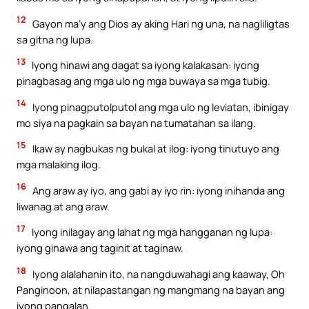
12
Gayon ma’y ang Dios ay aking Hari ng una, na nagliligtas
sa gitna ng lupa.
13
Iyong hinawi ang dagat sa iyong kalakasan: iyong
pinagbasag ang mga ulo ng mga buwaya sa mga tubig.
14
Iyong pinagputolputol ang mga ulo ng leviatan, ibinigay
mo siya na pagkain sa bayan na tumatahan sa ilang.
15
Ikaw ay nagbukas ng bukal at ilog: iyong tinutuyo ang
mga malaking ilog.
16
Ang araw ay iyo, ang gabi ay iyo rin: iyong inihanda ang
liwanag at ang araw.
17
Iyong inilagay ang lahat ng mga hangganan ng lupa:
iyong ginawa ang taginit at taginaw.
18
Iyong alalahanin ito, na nangduwahagi ang kaaway, Oh
Panginoon, at nilapastangan ng mangmang na bayan ang
iyong pangalan.