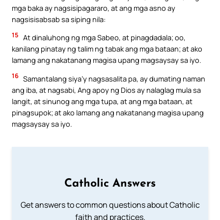
mga baka ay nagsisipagararo, at ang mga asno ay
nagsisisabsab sa siping nila:
15
At dinaluhong ng mga Sabeo, at pinagdadala; oo,
kanilang pinatay ng talim ng tabak ang mga bataan; at ako
lamang ang nakatanang magisa upang magsaysay sa iyo.
16
Samantalang siya’y nagsasalita pa, ay dumating naman
ang iba, at nagsabi, Ang apoy ng Dios ay nalaglag mula sa
langit, at sinunog ang mga tupa, at ang mga bataan, at
pinagsupok; at ako lamang ang nakatanang magisa upang
magsaysay sa iyo.
Catholic Answers
Get answers to common questions about Catholic
faith and practices.