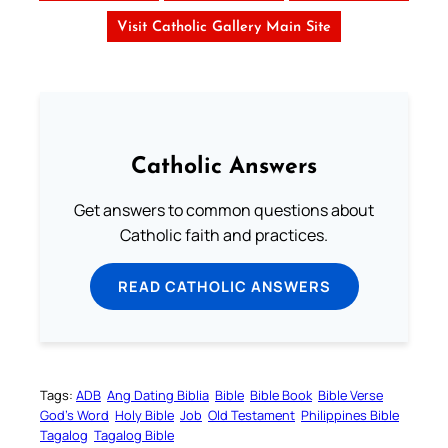
Visit Catholic Gallery Main Site
Catholic Answers
Get answers to common questions about
Catholic faith and practices.
READ CATHOLIC ANSWERS
Tags:
ADB
Ang Dating Biblia
Bible
Bible Book
Bible Verse
God’s Word
Holy Bible
Job
Old Testament
Philippines Bible
Tagalog
Tagalog Bible