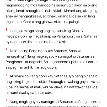
naghandog ng mga handog na susunugin ayon sa bilang
nilang lahat: sapagka’t sinabi ni Job, Marahil ang aking mga
anak ay nangagkasala, at itinakuwil ang Dios sa kanilang
mga puso. Ganito ang ginawa ni Job na palagi.
6
Isang araw nga nang ang mga anak ng Dios ay
magsiparoon na magsiharap sa Panginoon, na si Satanas
ay naparoon din naman na kasama nila.
7
At sinabi ng Panginoon kay Satanas, Saan ka
nanggaling? Nang magkagayo’y sumagot si Satanas sa
Panginoon, at nagsabi, Sa pagpaparoo’t parito sa lupa, at
sa pagmamanhik manaog doon.
8
At sinabi ng Panginoon kay Satanas, Iyo bang pinansin
ang aking lingkod na si Job? sapagka’t walang gaya niya sa
lupa, na sakdal at matuwid na lalake, na natatakot sa Dios
at humihiwalay sa kasamaan.
9
Nang magkagayo’y sumagot si Satanas sa Panginoon, at
nagsabi, Natatakot ba ng walang kabuluhan si Job sa Dios?