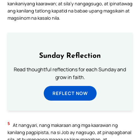
kanikaniyang kaarawan; at sila’y nangagsugo, at ipinatawag
ang kanilang tatlong kapatid na babae upang magsikain at
magsiinom na kasalo nila.
Sunday Reflection
Read thoughtful reflections for each Sunday and
grow in faith.
REFLECT NOW
5
At nangyari, nang makaraan ang mga kaarawan ng
kanilang pagpipista, na si Job ay nagsugo, at pinapagbanal
sila, at bumangong maaga sa kinaumagahan, at