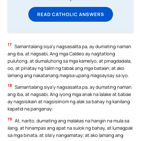
READ CATHOLIC ANSWERS
17
Samantalang siya’y nagsasalita pa, ay dumating naman
ang iba, at nagsabi, Ang mga Caldeo ay nagtatlong
pulutong, at dumaluhong sa mga kamelyo, at pinagdadala,
oo, at pinatay ng talim ng tabak ang mga bataan; at ako
lamang ang nakatanang magisa upang magsaysay sa iyo.
18
Samantalang siya’y nagsasalita pa, ay dumating naman
ang iba, at nagsabi, Ang iyong mga anak na lalake at babae
ay nagsisikain at nagsisiinom ng alak sa bahay ng kanilang
kapatid na panganay:
19
At, narito, dumating ang malakas na hangin na mula sa
ilang, at hinampas ang apat na sulok ng bahay, at lumagpak
sa mga binata, at sila’y nangamatay; at ako lamang ang