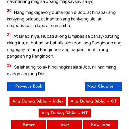
nakatanang magisa upang magsaysay sa iyo.
20
Nang magkagayo’y bumangon si Job, at hinapak ang
kaniyang balabal, at inahitan ang kaniyang ulo, at
nagpatirapa sa lupa at sumamba;
21
At sinabi niya, Hubad akong lumabas sa bahay-bata ng
aking ina, at hubad na babalik ako roon: ang Panginoon ang
nagbigay, at ang Panginoon ang nagalis; purihin ang
pangalan ng Panginoon.
22
Sa lahat ng ito ay hindi nagkasala si Job, ni inari mang
mangmang ang Dios.
← Previous Book
Next Chapter →
Ang Dating Biblia – Index
Ang Dating Biblia – OT
Ang Dating Biblia – NT
Esther
Awit
Kawikaan