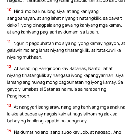
10
Hindi mo ba kinulong siya, at ang kaniyang
sangbahayan, at ang lahat niyang tinatangkilik, sa bawa’t
dako? iyong pinagpala ang gawa ng kaniyang mga kamay,
at ang kaniyang pag-aari ay dumami sa lupain.
11
Nguni’t pagbuhatan mo siya ng iyong kamay ngayon, at
galawin mo ang lahat niyang tinatangkilik, at itatakuwil ka
niya ng mukhaan,
12
At sinabi ng Panginoon kay Satanas, Narito, lahat
niyang tinatangkilik ay nangasa iyong kapangyarihan; siya
lamang ang huwag mong pagbuhatan ng iyong kamay. Sa
gayo’y lumabas si Satanas na mula sa harapan ng
Panginoon.
13
At nangyari isang araw, nang ang kaniyang mga anak na
lalake at babae ay nagsisikain at nagsisiinom ng alak sa
bahay ng kanilang kapatid na panganay.
14
Na dumating ang isang sugo kay Job, at nagsabi, Ang