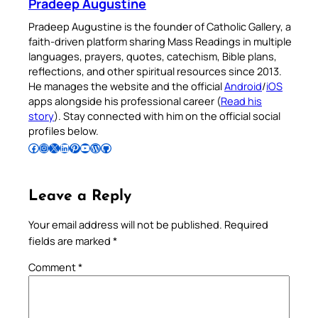
Pradeep Augustine
Pradeep Augustine is the founder of Catholic Gallery, a
faith-driven platform sharing Mass Readings in multiple
languages, prayers, quotes, catechism, Bible plans,
reflections, and other spiritual resources since 2013.
He manages the website and the official
Android
/
iOS
apps alongside his professional career (
Read his
story
). Stay connected with him on the official social
profiles below.
Follow Pradeep on Facebook
Follow Pradeep on Instagram
Follow Pradeep on X
Follow Pradeep on LinkedIn
Follow Pradeep on Pinterest
Subscribe to Pradeep’s Youtube Channel
Follow Pradeep on WordPress
Follow Pradeep on GitHub
Leave a Reply
Your email address will not be published.
Required
fields are marked
*
Comment
*