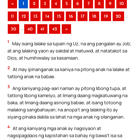
«
1
2
3
4
5
6
7
8
9
10
..
11
12
13
14
15
16
17
18
19
20
..
30
40
41
42
»
1
May isang lalake sa lupain ng Uz, na ang pangalan ay Job;
at ang lalaking yaon ay sakdal at matuwid, at natatakot sa
Dios, at humihiwalay sa kasamaan.
2
At may ipinanganak sa kaniya na pitong anak na lalake at
tatlong anak na babae.
3
Ang kaniyang pag-aari naman ay pitong libong tupa, at
tatlong libong kamelyo, at limang daang magkatuwang na
baka, at limang daang asnong babae, at isang totoong
malaking sangbahayan; na anopa’t ang lalaking ito ay
siyang pinaka dakila sa lahat na mga anak ng silanganan.
4
At ang kaniyang mga anak ay nagsiyaon at
nagsipagdaos ng kapistahan sa bahay ng bawa’t isa sa