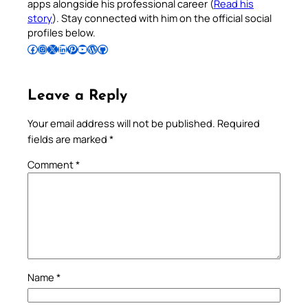
apps alongside his professional career (
Read his
story
). Stay connected with him on the official social
profiles below.
Follow Pradeep on Facebook
Follow Pradeep on Instagram
Follow Pradeep on X
Follow Pradeep on LinkedIn
Follow Pradeep on Pinterest
Subscribe to Pradeep’s Youtube Channel
Follow Pradeep on WordPress
Follow Pradeep on GitHub
Leave a Reply
Your email address will not be published.
Required
fields are marked
*
Comment
*
Name
*