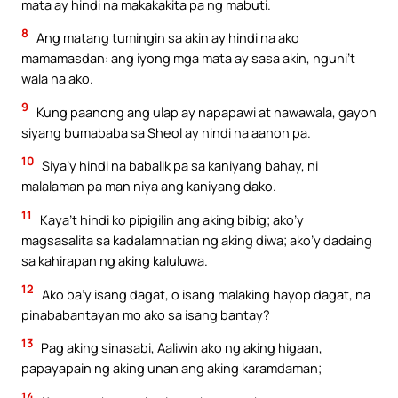
mata ay hindi na makakakita pa ng mabuti.
8
Ang matang tumingin sa akin ay hindi na ako
mamamasdan: ang iyong mga mata ay sasa akin, nguni’t
wala na ako.
9
Kung paanong ang ulap ay napapawi at nawawala, gayon
siyang bumababa sa Sheol ay hindi na aahon pa.
10
Siya’y hindi na babalik pa sa kaniyang bahay, ni
malalaman pa man niya ang kaniyang dako.
11
Kaya’t hindi ko pipigilin ang aking bibig; ako’y
magsasalita sa kadalamhatian ng aking diwa; ako’y dadaing
sa kahirapan ng aking kaluluwa.
12
Ako ba’y isang dagat, o isang malaking hayop dagat, na
pinababantayan mo ako sa isang bantay?
13
Pag aking sinasabi, Aaliwin ako ng aking higaan,
papayapain ng aking unan ang aking karamdaman;
14