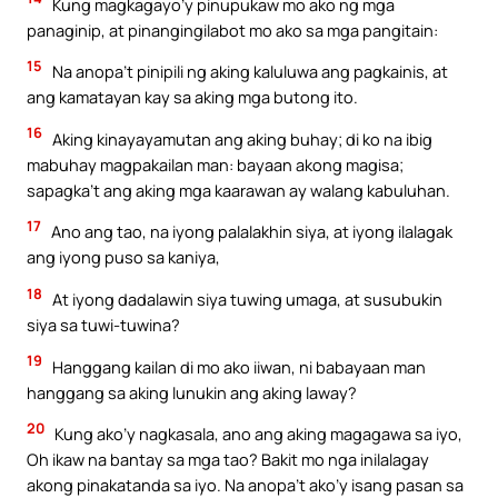
Kung magkagayo’y pinupukaw mo ako ng mga
panaginip, at pinangingilabot mo ako sa mga pangitain:
15
Na anopa’t pinipili ng aking kaluluwa ang pagkainis, at
ang kamatayan kay sa aking mga butong ito.
16
Aking kinayayamutan ang aking buhay; di ko na ibig
mabuhay magpakailan man: bayaan akong magisa;
sapagka’t ang aking mga kaarawan ay walang kabuluhan.
17
Ano ang tao, na iyong palalakhin siya, at iyong ilalagak
ang iyong puso sa kaniya,
18
At iyong dadalawin siya tuwing umaga, at susubukin
siya sa tuwi-tuwina?
19
Hanggang kailan di mo ako iiwan, ni babayaan man
hanggang sa aking lunukin ang aking laway?
20
Kung ako’y nagkasala, ano ang aking magagawa sa iyo,
Oh ikaw na bantay sa mga tao? Bakit mo nga inilalagay
akong pinakatanda sa iyo. Na anopa’t ako’y isang pasan sa