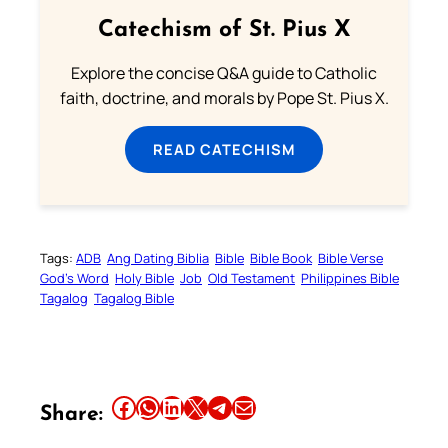
Catechism of St. Pius X
Explore the concise Q&A guide to Catholic
faith, doctrine, and morals by Pope St. Pius X.
READ CATECHISM
Tags:
ADB
Ang Dating Biblia
Bible
Bible Book
Bible Verse
God’s Word
Holy Bible
Job
Old Testament
Philippines Bible
Tagalog
Tagalog Bible
Share this article on Facebook
Share this article on WhatsApp
Share this article on LinkedIn
Share this article on X
Share this article on Telegram
Email this Article
Share: