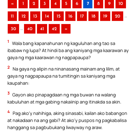
«
1
2
3
4
5
6
7
8
9
10
..
11
12
13
14
15
16
17
18
19
20
..
30
40
41
42
»
1
Wala bang kapanahunan ng kaguluhan ang tao sa
ibabaw ng lupa? At hindi ba ang kaniyang mga kaarawan ay
gaya ng mga kaarawan ng nagpapaupa?
2
Na gaya ng alipin na ninanasang mainam ang lilim, at
gaya ng nagpapaupa na tumitingin sa kaniyang mga
kaupahan:
3
Gayon ako pinapagdaan ng mga buwan na walang
kabuluhan at mga gabing nakaiinip ang itinakda sa akin.
4
Pag ako’y nahihiga, aking sinasabi, kailan ako babangon
at nakadaan na ang gabi? At ako’y puspos ng pagkabalisa
hanggang sa pagbubukang liwayway ng araw.