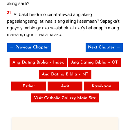
aking sarili?
21
At bakit hindi mo ipinatatawad ang aking
pagsalangsang, at inaalis ang aking kasamaan? Sapagka’t
ngayo’y mahihiga ako sa alabok; at ako’y hahanapin mong
mainam, nguni’t wala na ako.
← Previous Chapter
Next Chapter →
Ang Dating Biblia – Index
Ang Dating Biblia – OT
Ang Dating Biblia – NT
Esther
Awit
Kawikaan
Visit Catholic Gallery Main Site