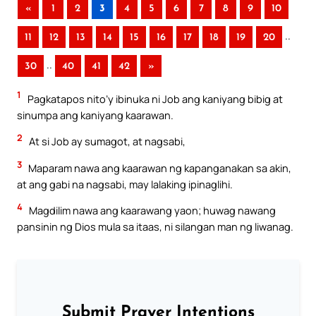
«
1
2
3
4
5
6
7
8
9
10
..
11
12
13
14
15
16
17
18
19
20
..
30
40
41
42
»
1
Pagkatapos nito’y ibinuka ni Job ang kaniyang bibig at
sinumpa ang kaniyang kaarawan.
2
At si Job ay sumagot, at nagsabi,
3
Maparam nawa ang kaarawan ng kapanganakan sa akin,
at ang gabi na nagsabi, may lalaking ipinaglihi.
4
Magdilim nawa ang kaarawang yaon; huwag nawang
pansinin ng Dios mula sa itaas, ni silangan man ng liwanag.
Submit Prayer Intentions