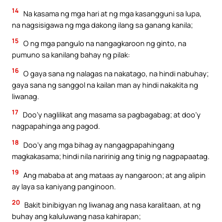
14
Na kasama ng mga hari at ng mga kasangguni sa lupa,
na nagsisigawa ng mga dakong ilang sa ganang kanila;
15
O ng mga pangulo na nangagkaroon ng ginto, na
pumuno sa kanilang bahay ng pilak:
16
O gaya sana ng nalagas na nakatago, na hindi nabuhay;
gaya sana ng sanggol na kailan man ay hindi nakakita ng
liwanag.
17
Doo’y naglilikat ang masama sa pagbagabag; at doo’y
nagpapahinga ang pagod.
18
Doo’y ang mga bihag ay nangagpapahingang
magkakasama; hindi nila naririnig ang tinig ng nagpapaatag.
19
Ang mababa at ang mataas ay nangaroon; at ang alipin
ay laya sa kaniyang panginoon.
20
Bakit binibigyan ng liwanag ang nasa karalitaan, at ng
buhay ang kaluluwang nasa kahirapan;