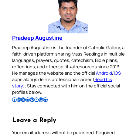
Pradeep Augustine
Pradeep Augustine is the founder of Catholic Gallery, a
faith-driven platform sharing Mass Readings in multiple
languages, prayers, quotes, catechism, Bible plans,
reflections, and other spiritual resources since 2013.
He manages the website and the official
Android
/
iOS
apps alongside his professional career (
Read his
story
). Stay connected with him on the official social
profiles below.
Follow Pradeep on Facebook
Follow Pradeep on Instagram
Follow Pradeep on X
Follow Pradeep on LinkedIn
Follow Pradeep on Pinterest
Subscribe to Pradeep’s Youtube Channel
Follow Pradeep on WordPress
Follow Pradeep on GitHub
Leave a Reply
Your email address will not be published.
Required