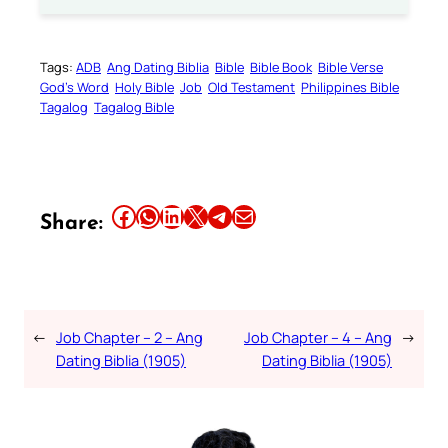
Tags:
ADB
Ang Dating Biblia
Bible
Bible Book
Bible Verse
God’s Word
Holy Bible
Job
Old Testament
Philippines Bible
Tagalog
Tagalog Bible
Share this article on Facebook
Share this article on WhatsApp
Share this article on LinkedIn
Share this article on X
Share this article on Telegram
Email this Article
Share:
←
Job Chapter – 2 – Ang
Job Chapter – 4 – Ang
→
Dating Biblia (1905)
Dating Biblia (1905)