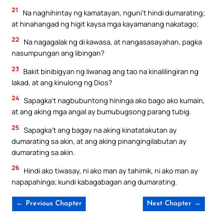
21
Na naghihintay ng kamatayan, nguni’t hindi dumarating;
at hinahangad ng higit kaysa mga kayamanang nakatago;
22
Na nagagalak ng di kawasa, at nangasasayahan, pagka
nasumpungan ang libingan?
23
Bakit binibigyan ng liwanag ang tao na kinalilingiran ng
lakad, at ang kinulong ng Dios?
24
Sapagka’t nagbubuntong hininga ako bago ako kumain,
at ang aking mga angal ay bumubugsong parang tubig.
25
Sapagka’t ang bagay na aking kinatatakutan ay
dumarating sa akin, at ang aking pinangingilabutan ay
dumarating sa akin.
26
Hindi ako tiwasay, ni ako man ay tahimik, ni ako man ay
napapahinga; kundi kabagabagan ang dumarating.
← Previous Chapter
Next Chapter →