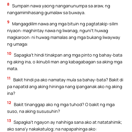
8
Sumpain nawa yaong nanganunumpa sa araw, ng
nangamimihasang gumalaw sa buwaya.
9
Mangagdilim nawa ang mga bituin ng pagtatakip-silim
niyaon: maghintay nawa ng liwanag, nguni’t huwag
magkaroon: ni huwag mamalas ang mga bukang liwayway
ng umaga:
10
Sapagka’t hindi tinakpan ang mga pinto ng bahay-bata
ng aking ina, o ikinubli man ang kabagabagan sa aking mga
mata.
11
Bakit hindi pa ako namatay mula sa bahay-bata? Bakit di
pa napatid ang aking hininga nang ipanganak ako ng aking
ina?
12
Bakit tinanggap ako ng mga tuhod? O bakit ng mga
suso, na aking sususuhin?
13
Sapagka’t ngayon ay nahihiga sana ako at natatahimik;
ako sana’y nakakatulog; na napapahinga ako: