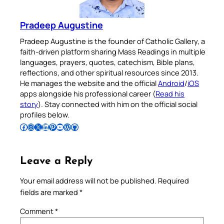
Pradeep Augustine
Pradeep Augustine is the founder of Catholic Gallery, a
faith-driven platform sharing Mass Readings in multiple
languages, prayers, quotes, catechism, Bible plans,
reflections, and other spiritual resources since 2013.
He manages the website and the official
Android
/
iOS
apps alongside his professional career (
Read his
story
). Stay connected with him on the official social
profiles below.
Follow Pradeep on Facebook
Follow Pradeep on Instagram
Follow Pradeep on X
Follow Pradeep on LinkedIn
Follow Pradeep on Pinterest
Subscribe to Pradeep’s Youtube Channel
Follow Pradeep on WordPress
Follow Pradeep on GitHub
Leave a Reply
Your email address will not be published.
Required
fields are marked
*
Comment
*