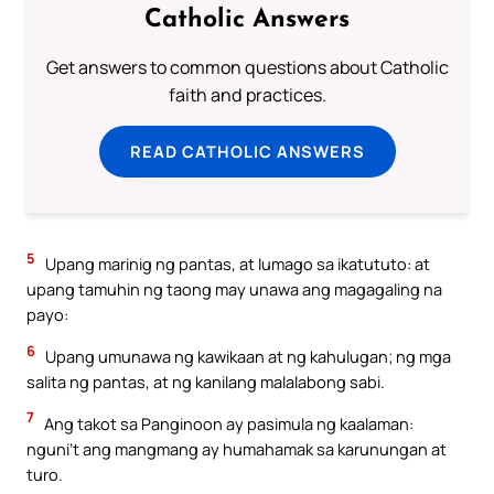
Catholic Answers
Get answers to common questions about Catholic
faith and practices.
READ CATHOLIC ANSWERS
5
Upang marinig ng pantas, at lumago sa ikatututo: at
upang tamuhin ng taong may unawa ang magagaling na
payo:
6
Upang umunawa ng kawikaan at ng kahulugan; ng mga
salita ng pantas, at ng kanilang malalabong sabi.
7
Ang takot sa Panginoon ay pasimula ng kaalaman:
nguni’t ang mangmang ay humahamak sa karunungan at
turo.