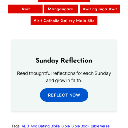
Awit
Mangangaral
Awit ng mga Awit
Visit Catholic Gallery Main Site
Sunday Reflection
Read thoughtful reflections for each Sunday
and grow in faith.
REFLECT NOW
Tags:
ADB
Ang Dating Biblia
Bible
Bible Book
Bible Verse