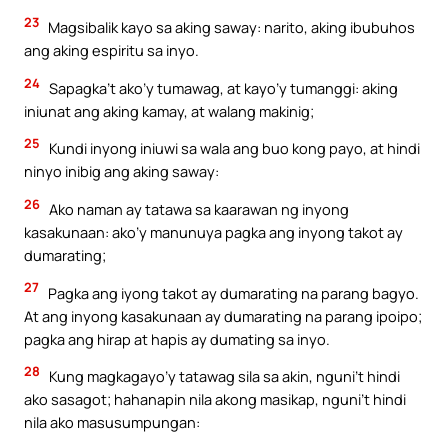
23
Magsibalik kayo sa aking saway: narito, aking ibubuhos
ang aking espiritu sa inyo.
24
Sapagka’t ako’y tumawag, at kayo’y tumanggi: aking
iniunat ang aking kamay, at walang makinig;
25
Kundi inyong iniuwi sa wala ang buo kong payo, at hindi
ninyo inibig ang aking saway:
26
Ako naman ay tatawa sa kaarawan ng inyong
kasakunaan: ako’y manunuya pagka ang inyong takot ay
dumarating;
27
Pagka ang iyong takot ay dumarating na parang bagyo.
At ang inyong kasakunaan ay dumarating na parang ipoipo;
pagka ang hirap at hapis ay dumating sa inyo.
28
Kung magkagayo’y tatawag sila sa akin, nguni’t hindi
ako sasagot; hahanapin nila akong masikap, nguni’t hindi
nila ako masusumpungan: