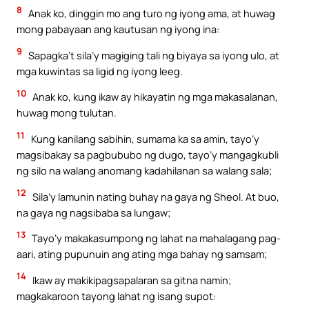
8
Anak ko, dinggin mo ang turo ng iyong ama, at huwag
mong pabayaan ang kautusan ng iyong ina:
9
Sapagka’t sila’y magiging tali ng biyaya sa iyong ulo, at
mga kuwintas sa ligid ng iyong leeg.
10
Anak ko, kung ikaw ay hikayatin ng mga makasalanan,
huwag mong tulutan.
11
Kung kanilang sabihin, sumama ka sa amin, tayo’y
magsibakay sa pagbububo ng dugo, tayo’y mangagkubli
ng silo na walang anomang kadahilanan sa walang sala;
12
Sila’y lamunin nating buhay na gaya ng Sheol. At buo,
na gaya ng nagsibaba sa lungaw;
13
Tayo’y makakasumpong ng lahat na mahalagang pag-
aari, ating pupunuin ang ating mga bahay ng samsam;
14
Ikaw ay makikipagsapalaran sa gitna namin;
magkakaroon tayong lahat ng isang supot: