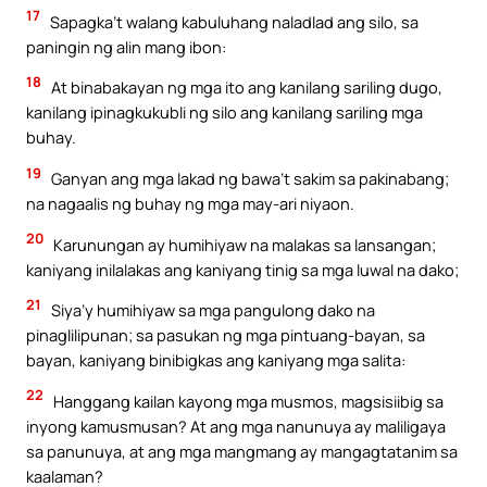
17
Sapagka’t walang kabuluhang naladlad ang silo, sa
paningin ng alin mang ibon:
18
At binabakayan ng mga ito ang kanilang sariling dugo,
kanilang ipinagkukubli ng silo ang kanilang sariling mga
buhay.
19
Ganyan ang mga lakad ng bawa’t sakim sa pakinabang;
na nagaalis ng buhay ng mga may-ari niyaon.
20
Karunungan ay humihiyaw na malakas sa lansangan;
kaniyang inilalakas ang kaniyang tinig sa mga luwal na dako;
21
Siya’y humihiyaw sa mga pangulong dako na
pinaglilipunan; sa pasukan ng mga pintuang-bayan, sa
bayan, kaniyang binibigkas ang kaniyang mga salita:
22
Hanggang kailan kayong mga musmos, magsisiibig sa
inyong kamusmusan? At ang mga nanunuya ay maliligaya
sa panunuya, at ang mga mangmang ay mangagtatanim sa
kaalaman?