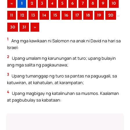
«
1
2
3
4
5
6
7
8
9
10
..
11
12
13
14
15
16
17
18
19
20
30
31
»
1
Ang mga kawikaan ni Salomon na anak ni David na hari sa
Israel:
2
Upang umalam ng karunungan at turo; upang bulayin
ang mga salita ng pagkaunawa;
3
Upang tumanggap ng turo sa pantas na paguugali, sa
katuwiran, at kahatulan, at karampatan;
4
Upang magbigay ng katalinuhan sa musmos. Kaalaman
at pagbubulay sa kabataan: