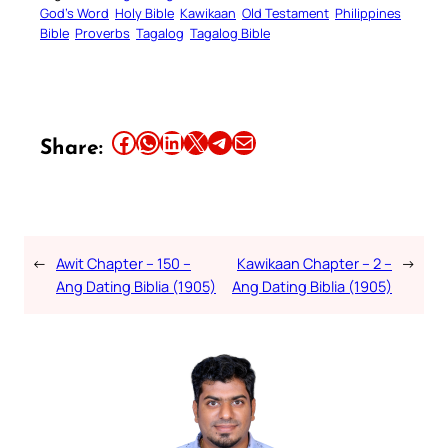
God’s Word
Holy Bible
Kawikaan
Old Testament
Philippines
Bible
Proverbs
Tagalog
Tagalog Bible
Share this article on Facebook
Share this article on WhatsApp
Share this article on LinkedIn
Share this article on X
Share this article on Telegram
Email this Article
Share:
←
Awit Chapter – 150 –
Kawikaan Chapter – 2 –
→
Ang Dating Biblia (1905)
Ang Dating Biblia (1905)