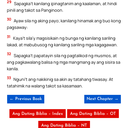
29
Sapagka’t kanilang ipinagtanim ang kaalaman, at hindi
pinili ang takot sa Panginoon.
30
Ayaw sila ng aking payo; kanilang hinamak ang buo kong
pagsaway:
31
Kaya’t sila’y magsisikain ng bunga ng kanilang sariling
lakad, at mabubusog ng kanilang sariling mga kagagawan.
32
Sapagka’t papatayin sila ng pagtalikod ng musmos, at
ang pagkawalang balisa ng mga mangmang ay ang sisira sa
kanila.
33
Nguni’t ang nakikinig sa akin ay tatahang tiwasay. At
tatahimik na walang takot sa kasamaan.
← Previous Book
Next Chapter →
Ang Dating Biblia – Index
Ang Dating Biblia – OT
Ang Dating Biblia – NT