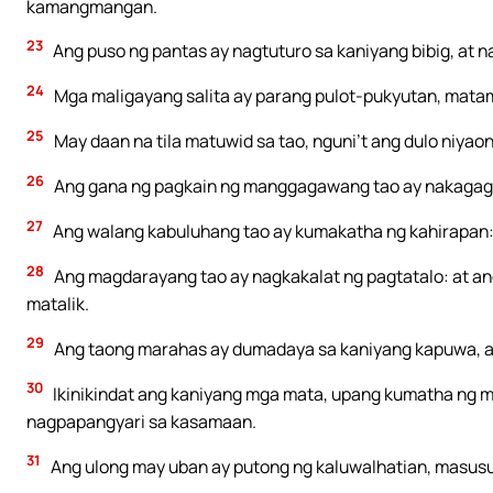
kamangmangan.
23
Ang puso ng pantas ay nagtuturo sa kaniyang bibig, at 
24
Mga maligayang salita ay parang pulot-pukyutan, matam
25
May daan na tila matuwid sa tao, nguni’t ang dulo niya
26
Ang gana ng pagkain ng manggagawang tao ay nakagagali
27
Ang walang kabuluhang tao ay kumakatha ng kahirapan: 
28
Ang magdarayang tao ay nagkakalat ng pagtatalo: at a
matalik.
29
Ang taong marahas ay dumadaya sa kaniyang kapuwa, at 
30
Ikinikindat ang kaniyang mga mata, upang kumatha ng 
nagpapangyari sa kasamaan.
31
Ang ulong may uban ay putong ng kaluwalhatian, masus