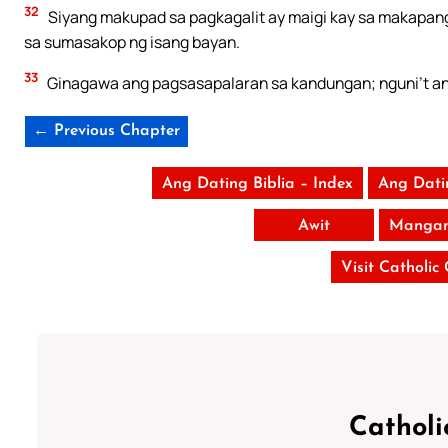
32
Siyang makupad sa pagkagalit ay maigi kay sa makapang
sa sumasakop ng isang bayan.
33
Ginagawa ang pagsasapalaran sa kandungan; nguni’t an
← Previous Chapter
Ang Dating Biblia – Index
Ang Dati
Awit
Mangan
Visit Catholic
Catholi