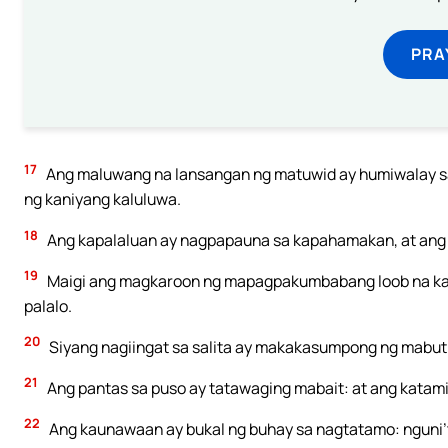
PRA
17
Ang maluwang na lansangan ng matuwid ay humiwalay sa 
ng kaniyang kaluluwa.
18
Ang kapalaluan ay nagpapauna sa kapahamakan, at ang
19
Maigi ang magkaroon ng mapagpakumbabang loob na ka
palalo.
20
Siyang nagiingat sa salita ay makakasumpong ng mabuti
21
Ang pantas sa puso ay tatawaging mabait: at ang katam
22
Ang kaunawaan ay bukal ng buhay sa nagtatamo: nguni