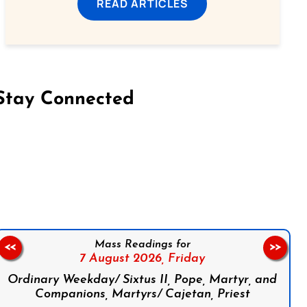
READ ARTICLES
Stay Connected
on Facebook
Follow us on Instagram
Follow us on X
Subscribe to our YouTube Channel
Follow us on WhatsApp
Mass Readings for
<<
>>
7 August 2026,
Friday
Ordinary Weekday/ Sixtus II, Pope, Martyr, and
Companions, Martyrs/ Cajetan, Priest