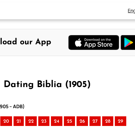
Eng
load our App
Dating Biblia (1905)
1905 – ADB)
20
21
22
23
24
25
26
27
28
29