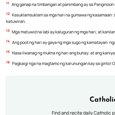
11
Ang ganap na timbangan at panimbang ay sa Panginoon: 
12
Kasuklamsuklam sa mga hari na gumawa ng kasamaan: s
katuwiran.
13
Mga matuwid na labi ay kaluguran ng mga hari; at kanilan
14
Ang poot ng hari ay gaya ng mga sugo ng kamatayan: ngu
15
Nasa liwanag ng mukha ng hari ang buhay; at ang kaniyan
16
Pagkaigi nga na magtamo ng karunungan kay sa ginto! Oo
Catholi
Find and recite daily Catholic pr