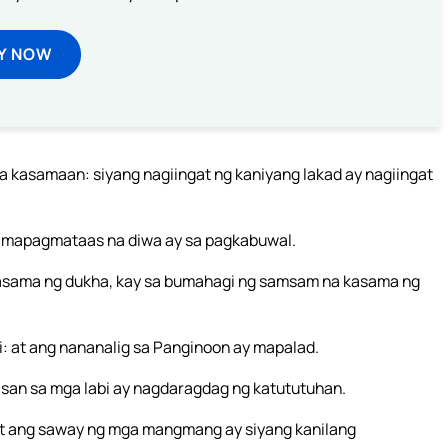
Y NOW
kasamaan: siyang nagiingat ng kaniyang lakad ay nagiingat
 mapagmataas na diwa ay sa pagkabuwal.
sama ng dukha, kay sa bumahagi ng samsam na kasama ng
: at ang nananalig sa Panginoon ay mapalad.
isan sa mga labi ay nagdaragdag ng katututuhan.
’t ang saway ng mga mangmang ay siyang kanilang