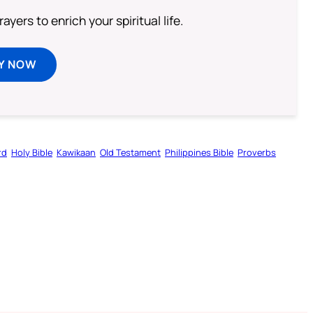
ayers to enrich your spiritual life.
Y NOW
rd
Holy Bible
Kawikaan
Old Testament
Philippines Bible
Proverbs