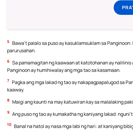
PRA
5
Bawa’t palalo sa puso ay kasuklamsuklam sa Panginoo
parurusahan.
6
Sa pamamagitan ng kaawaan at katotohanan ay nalilinis
Panginoon ay humihiwalay ang mga tao sa kasamaan.
7
Pagka ang mga lakad ng tao ay nakapagpapalugod sa Pang
kaaway.
8
Maigi ang kaunti na may katuwiran kay sa malalaking pa
9
Ang puso ng tao ay kumakatha ng kaniyang lakad: nguni’
10
Banal na hatol ay nasa mga labi ng hari: at kaniyang bib