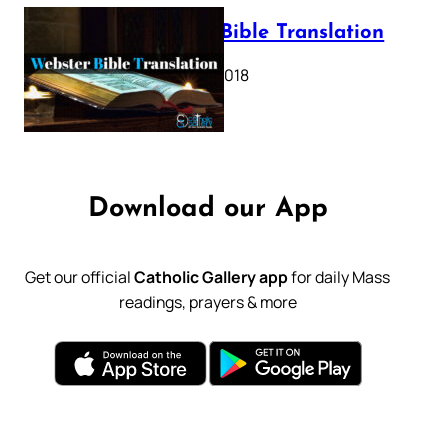
Webster Bible Translation
October 11, 2018
Download our App
Get our official
Catholic Gallery app
for daily Mass
readings, prayers & more