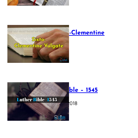
The Sixto-Clementine
Vulgate
July 12, 2025
Luther Bible – 1545
October 17, 2018