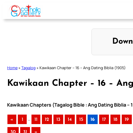
Skip
to
content
Down
Home
»
Tagalog
»
Kawikaan Chapter – 16 – Ang Dating Biblia (1905)
Kawikaan Chapter – 16 – Ang 
Kawikaan Chapters (Tagalog Bible : Ang Dating Biblia – 
..
«
1
11
12
13
14
15
16
17
18
19
30
31
»