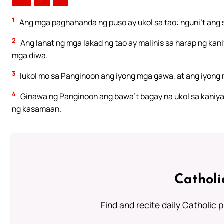
1
Ang mga paghahanda ng puso ay ukol sa tao: nguni’t ang s
2
Ang lahat ng mga lakad ng tao ay malinis sa harap ng kan
mga diwa.
3
Iukol mo sa Panginoon ang iyong mga gawa, at ang iyong
4
Ginawa ng Panginoon ang bawa’t bagay na ukol sa kaniya
ng kasamaan.
Catholi
Find and recite daily Catholic pr