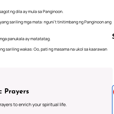
agot ng dila ay mula sa Panginoon.
iyang sariling mga mata: nguni’t tinitimbang ng Panginoon ang
 mga panukala ay matatatag.
ng sariling wakas: Oo, pati ng masama na ukol sa kaarawan
Follow us 
c Prayers
ayers to enrich your spiritual life.