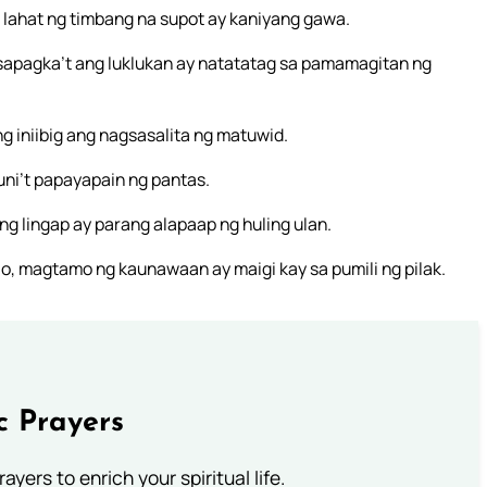
lahat ng timbang na supot ay kaniyang gawa.
apagka’t ang luklukan ay natatatag sa pamamagitan ng
g iniibig ang nagsasalita ng matuwid.
ni’t papayapain ng pantas.
g lingap ay parang alapaap ng huling ulan.
, magtamo ng kaunawaan ay maigi kay sa pumili ng pilak.
c Prayers
ayers to enrich your spiritual life.