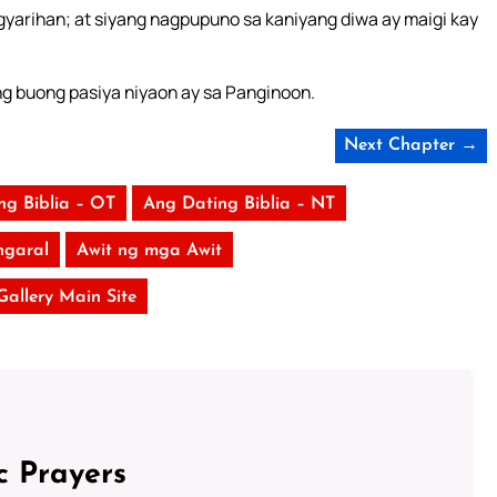
yarihan; at siyang nagpupuno sa kaniyang diwa ay maigi kay
g buong pasiya niyaon ay sa Panginoon.
Next Chapter →
ng Biblia – OT
Ang Dating Biblia – NT
garal
Awit ng mga Awit
 Gallery Main Site
c Prayers