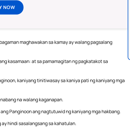
Y NOW
n: bagaman maghawakan sa kamay ay walang pagsalang
 ang kasamaan: at sa pamamagitan ng pagkatakot sa
inoon, kaniyang tinitiwasay sa kaniya pati ng kaniyang mga
kinabang na walang kaganapan.
t ang Panginoon ang nagtutuwid ng kaniyang mga hakbang.
ig ay hindi sasalangsang sa kahatulan.