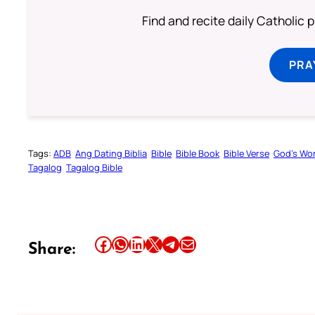
Find and recite daily Catholic pr
PRA
Tags:
ADB
Ang Dating Biblia
Bible
Bible Book
Bible Verse
God’s Wo
Tagalog
Tagalog Bible
Share this article on Facebook
Share this article on WhatsApp
Share this article on LinkedIn
Share this article on X
Share this article on Telegram
Email this Article
Share: