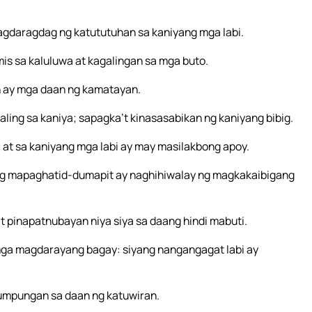
nagdaragdag ng katututuhan sa kaniyang mga labi.
is sa kaluluwa at kagalingan sa mga buto.
on ay mga daan ng kamatayan.
ng sa kaniya; sapagka’t kinasasabikan ng kaniyang bibig.
at sa kaniyang mga labi ay may masilakbong apoy.
ng mapaghatid-dumapit ay naghihiwalay ng magkakaibigang
pinapatnubayan niya siya sa daang hindi mabuti.
mga magdarayang bagay: siyang nangangagat labi ay
umpungan sa daan ng katuwiran.