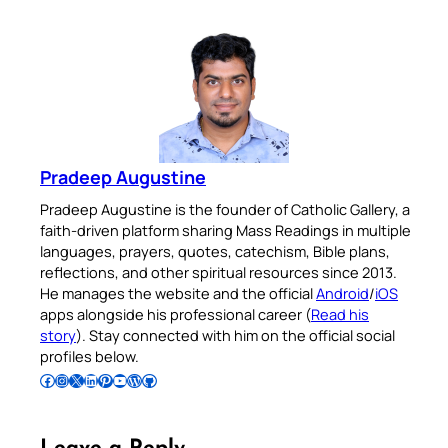
Pradeep Augustine
Pradeep Augustine is the founder of Catholic Gallery, a
faith-driven platform sharing Mass Readings in multiple
languages, prayers, quotes, catechism, Bible plans,
reflections, and other spiritual resources since 2013.
He manages the website and the official
Android
/
iOS
apps alongside his professional career (
Read his
story
). Stay connected with him on the official social
profiles below.
Follow Pradeep on Facebook
Follow Pradeep on Instagram
Follow Pradeep on X
Follow Pradeep on LinkedIn
Follow Pradeep on Pinterest
Subscribe to Pradeep’s Youtube Channel
Follow Pradeep on WordPress
Follow Pradeep on GitHub