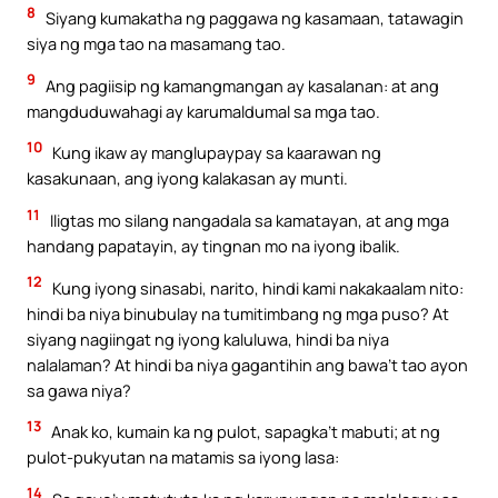
8
Siyang kumakatha ng paggawa ng kasamaan, tatawagin
siya ng mga tao na masamang tao.
9
Ang pagiisip ng kamangmangan ay kasalanan: at ang
mangduduwahagi ay karumaldumal sa mga tao.
10
Kung ikaw ay manglupaypay sa kaarawan ng
kasakunaan, ang iyong kalakasan ay munti.
11
Iligtas mo silang nangadala sa kamatayan, at ang mga
handang papatayin, ay tingnan mo na iyong ibalik.
12
Kung iyong sinasabi, narito, hindi kami nakakaalam nito:
hindi ba niya binubulay na tumitimbang ng mga puso? At
siyang nagiingat ng iyong kaluluwa, hindi ba niya
nalalaman? At hindi ba niya gagantihin ang bawa’t tao ayon
sa gawa niya?
13
Anak ko, kumain ka ng pulot, sapagka’t mabuti; at ng
pulot-pukyutan na matamis sa iyong lasa:
14