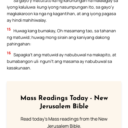
Sa gayo’y matututo ka ng karunungan na malalagay sa
iyong kaluluwa: kung iyong nasumpungan ito, sa gayo’y
magkakaroon ka nga ng kagantihan, at ang iyong pagasa
ay hindi mahihiwalay.
15
Huwag kang bumakay, Oh masamang tao, sa tahanan
ng matuwid; huwag mong sirain ang kaniyang dakong
pahingahan:
16
Sapagka’t ang matuwid ay nabubuwal na makapito, at
bumabangon uli: nguni’t ang masama ay nabubuwal sa
kasakunaan.
Mass Readings Today - New
Jerusalem Bible
Read today's Mass readings from the New
Jerusalem Bible.