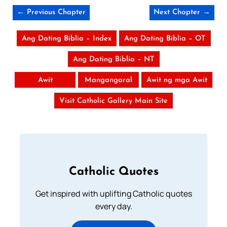
← Previous Chapter
Next Chapter →
Ang Dating Biblia – Index
Ang Dating Biblia – OT
Ang Dating Biblia – NT
Awit
Mangangaral
Awit ng mga Awit
Visit Catholic Gallery Main Site
Catholic Quotes
Get inspired with uplifting Catholic quotes
every day.