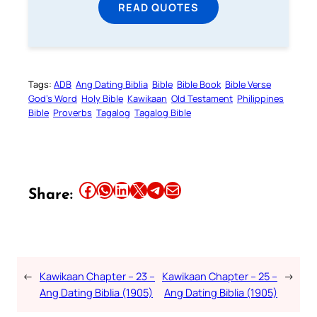
READ QUOTES
Tags:
ADB
Ang Dating Biblia
Bible
Bible Book
Bible Verse
God’s Word
Holy Bible
Kawikaan
Old Testament
Philippines
Bible
Proverbs
Tagalog
Tagalog Bible
Share this article on Facebook
Share this article on WhatsApp
Share this article on LinkedIn
Share this article on X
Share this article on Telegram
Email this Article
Share:
←
Kawikaan Chapter – 23 –
Kawikaan Chapter – 25 –
→
Ang Dating Biblia (1905)
Ang Dating Biblia (1905)