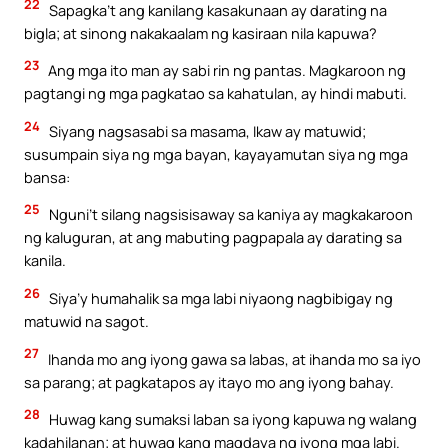
22
Sapagka’t ang kanilang kasakunaan ay darating na
bigla; at sinong nakakaalam ng kasiraan nila kapuwa?
23
Ang mga ito man ay sabi rin ng pantas. Magkaroon ng
pagtangi ng mga pagkatao sa kahatulan, ay hindi mabuti.
24
Siyang nagsasabi sa masama, Ikaw ay matuwid;
susumpain siya ng mga bayan, kayayamutan siya ng mga
bansa:
25
Nguni’t silang nagsisisaway sa kaniya ay magkakaroon
ng kaluguran, at ang mabuting pagpapala ay darating sa
kanila.
26
Siya’y humahalik sa mga labi niyaong nagbibigay ng
matuwid na sagot.
27
Ihanda mo ang iyong gawa sa labas, at ihanda mo sa iyo
sa parang; at pagkatapos ay itayo mo ang iyong bahay.
28
Huwag kang sumaksi laban sa iyong kapuwa ng walang
kadahilanan; at huwag kang magdaya ng iyong mga labi.