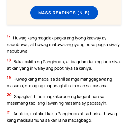
MASS READINGS (NJB)
17
Huwag kang magalak pagka ang iyong kaaway ay
nabubuwal, at huwag matuwa ang iyong puso pagka siya’y
nabubuwal:
18
Baka makita ng Panginoon, at ipagdamdam ng loob siya,
at kaniyang ihiwalay ang poot niya sa kaniya.
19
Huwag kang mabalisa dahil sa mga manggagawa ng
masama; ni maging mapanaghiliin ka man sa masama:
20
Sapagka’t hindi magkakaroon ng kagantihan sa
masamang tao; ang ilawan ng masama ay papatayin.
21
Anak ko, matakot ka sa Panginoon at sa hari: at huwag
kang makisalamuha sa kanila na mapagbago: