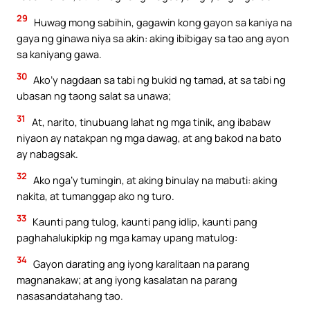
29
Huwag mong sabihin, gagawin kong gayon sa kaniya na
gaya ng ginawa niya sa akin: aking ibibigay sa tao ang ayon
sa kaniyang gawa.
30
Ako’y nagdaan sa tabi ng bukid ng tamad, at sa tabi ng
ubasan ng taong salat sa unawa;
31
At, narito, tinubuang lahat ng mga tinik, ang ibabaw
niyaon ay natakpan ng mga dawag, at ang bakod na bato
ay nabagsak.
32
Ako nga’y tumingin, at aking binulay na mabuti: aking
nakita, at tumanggap ako ng turo.
33
Kaunti pang tulog, kaunti pang idlip, kaunti pang
paghahalukipkip ng mga kamay upang matulog:
34
Gayon darating ang iyong karalitaan na parang
magnanakaw; at ang iyong kasalatan na parang
nasasandatahang tao.