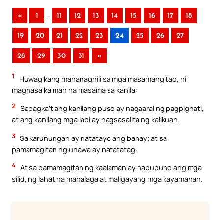
..
«
1
11
12
13
14
15
16
17
18
19
20
21
22
23
24
25
26
27
28
29
30
31
»
1
Huwag kang mananaghili sa mga masamang tao, ni
magnasa ka man na masama sa kanila:
2
Sapagka’t ang kanilang puso ay nagaaral ng pagpighati,
at ang kanilang mga labi ay nagsasalita ng kalikuan.
3
Sa karunungan ay natatayo ang bahay; at sa
pamamagitan ng unawa ay natatatag.
4
At sa pamamagitan ng kaalaman ay napupuno ang mga
silid, ng lahat na mahalaga at maligayang mga kayamanan.