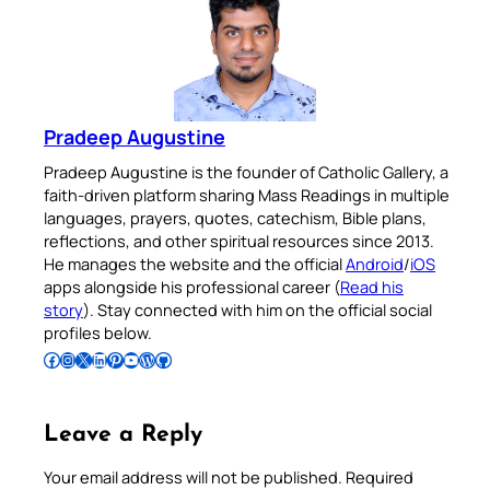
Pradeep Augustine
Pradeep Augustine is the founder of Catholic Gallery, a
faith-driven platform sharing Mass Readings in multiple
languages, prayers, quotes, catechism, Bible plans,
reflections, and other spiritual resources since 2013.
He manages the website and the official
Android
/
iOS
apps alongside his professional career (
Read his
story
). Stay connected with him on the official social
profiles below.
Follow Pradeep on Facebook
Follow Pradeep on Instagram
Follow Pradeep on X
Follow Pradeep on LinkedIn
Follow Pradeep on Pinterest
Subscribe to Pradeep’s Youtube Channel
Follow Pradeep on WordPress
Follow Pradeep on GitHub
Leave a Reply
Your email address will not be published.
Required