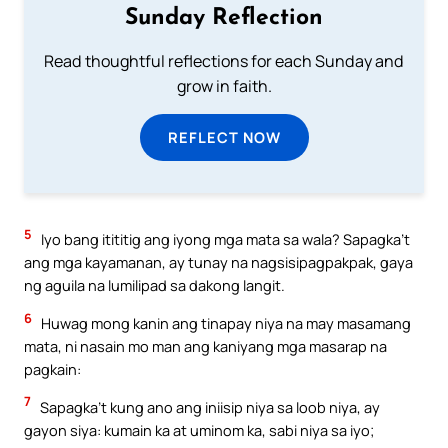
Sunday Reflection
Read thoughtful reflections for each Sunday and
grow in faith.
REFLECT NOW
5
Iyo bang itititig ang iyong mga mata sa wala? Sapagka’t
ang mga kayamanan, ay tunay na nagsisipagpakpak, gaya
ng aguila na lumilipad sa dakong langit.
6
Huwag mong kanin ang tinapay niya na may masamang
mata, ni nasain mo man ang kaniyang mga masarap na
pagkain:
7
Sapagka’t kung ano ang iniisip niya sa loob niya, ay
gayon siya: kumain ka at uminom ka, sabi niya sa iyo;