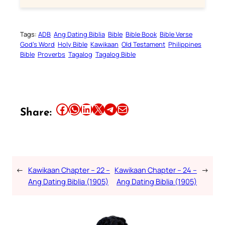
Tags:
ADB
Ang Dating Biblia
Bible
Bible Book
Bible Verse
God’s Word
Holy Bible
Kawikaan
Old Testament
Philippines
Bible
Proverbs
Tagalog
Tagalog Bible
Share this article on Facebook
Share this article on WhatsApp
Share this article on LinkedIn
Share this article on X
Share this article on Telegram
Email this Article
Share:
←
Kawikaan Chapter – 22 –
Kawikaan Chapter – 24 –
→
Ang Dating Biblia (1905)
Ang Dating Biblia (1905)