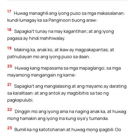
17
Huwag managhili ang iyong puso sa mga makasalanan:
kundi lumagay ka sa Panginoon buong araw:
18
Sapagka’t tunay na may kagantihan; at ang iyong
pagasa ay hindi mahihiwalay.
19
Makinig ka, anak ko, at ikaw ay magpakapantas, at
patnubayan mo ang iyong puso sa daan.
20
Huwag kang mapasama sa mga mapaglango; sa mga
mayamong mangangain ng karne:
21
Sapagka’t ang manglalasing at ang mayamo ay darating
sa karalitaan: at ang antok ay magbibihis sa tao ng
pagkapulubi.
22
Dinggin mo ang iyong ama na naging anak ka, at huwag
mong hamakin ang iyong ina kung siya’y tumanda.
23
Bumili ka ng katotohanan at huwag mong ipagbili: Oo