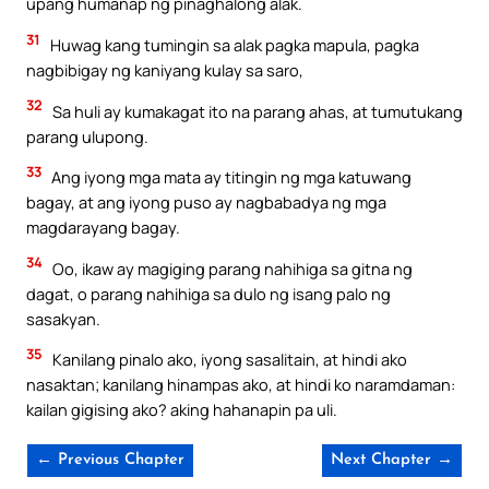
upang humanap ng pinaghalong alak.
31
Huwag kang tumingin sa alak pagka mapula, pagka
nagbibigay ng kaniyang kulay sa saro,
32
Sa huli ay kumakagat ito na parang ahas, at tumutukang
parang ulupong.
33
Ang iyong mga mata ay titingin ng mga katuwang
bagay, at ang iyong puso ay nagbabadya ng mga
magdarayang bagay.
34
Oo, ikaw ay magiging parang nahihiga sa gitna ng
dagat, o parang nahihiga sa dulo ng isang palo ng
sasakyan.
35
Kanilang pinalo ako, iyong sasalitain, at hindi ako
nasaktan; kanilang hinampas ako, at hindi ko naramdaman:
kailan gigising ako? aking hahanapin pa uli.
← Previous Chapter
Next Chapter →