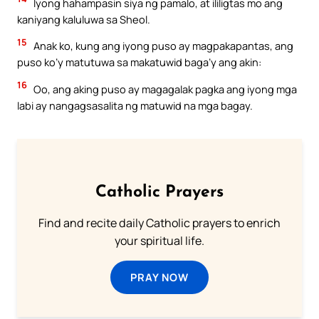
Iyong hahampasin siya ng pamalo, at ililigtas mo ang
kaniyang kaluluwa sa Sheol.
15
Anak ko, kung ang iyong puso ay magpakapantas, ang
puso ko’y matutuwa sa makatuwid baga’y ang akin:
16
Oo, ang aking puso ay magagalak pagka ang iyong mga
labi ay nangagsasalita ng matuwid na mga bagay.
Catholic Prayers
Find and recite daily Catholic prayers to enrich
your spiritual life.
PRAY NOW