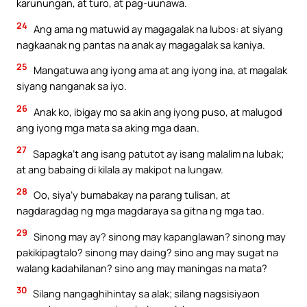
karunungan, at turo, at pag-uunawa.
24
Ang ama ng matuwid ay magagalak na lubos: at siyang
nagkaanak ng pantas na anak ay magagalak sa kaniya.
25
Mangatuwa ang iyong ama at ang iyong ina, at magalak
siyang nanganak sa iyo.
26
Anak ko, ibigay mo sa akin ang iyong puso, at malugod
ang iyong mga mata sa aking mga daan.
27
Sapagka’t ang isang patutot ay isang malalim na lubak;
at ang babaing di kilala ay makipot na lungaw.
28
Oo, siya’y bumabakay na parang tulisan, at
nagdaragdag ng mga magdaraya sa gitna ng mga tao.
29
Sinong may ay? sinong may kapanglawan? sinong may
pakikipagtalo? sinong may daing? sino ang may sugat na
walang kadahilanan? sino ang may maningas na mata?
30
Silang nangaghihintay sa alak; silang nagsisiyaon