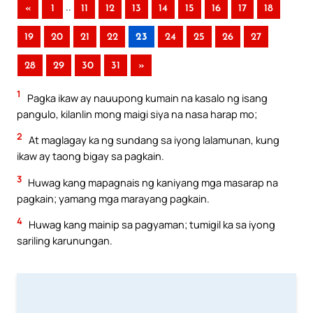
..
«
1
11
12
13
14
15
16
17
18
19
20
21
22
23
24
25
26
27
28
29
30
31
»
1
Pagka ikaw ay nauupong kumain na kasalo ng isang
pangulo, kilanlin mong maigi siya na nasa harap mo;
2
At maglagay ka ng sundang sa iyong lalamunan, kung
ikaw ay taong bigay sa pagkain.
3
Huwag kang mapagnais ng kaniyang mga masarap na
pagkain; yamang mga marayang pagkain.
4
Huwag kang mainip sa pagyaman; tumigil ka sa iyong
sariling karunungan.