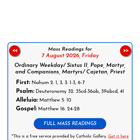
Follow us on Facebook
Follow us on Instagram
Follow us on X
Subscribe to our YouTube Channel
Follow us on WhatsApp
Mass Readings for
<<
>>
7 August 2026,
Friday
Ordinary Weekday/ Sixtus II, Pope, Martyr,
and Companions, Martyrs/ Cajetan, Priest
First:
Nahum 2: 1, 3; 3: 1-3, 6-7
Psalm:
Deuteronomy 32: 35cd-36ab, 39abcd, 41
Alleluia:
Matthew 5: 10
Gospel:
Matthew 16: 24-28
FULL MASS READINGS
*This is a free service provided by Catholic Gallery.
Get it here