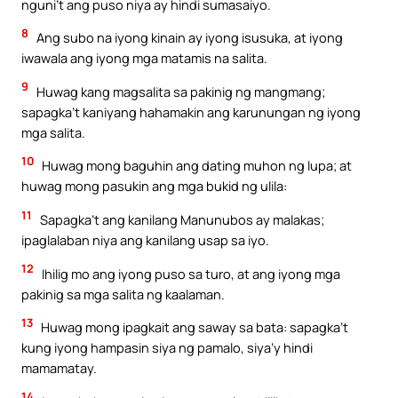
nguni’t ang puso niya ay hindi sumasaiyo.
8
Ang subo na iyong kinain ay iyong isusuka, at iyong
iwawala ang iyong mga matamis na salita.
9
Huwag kang magsalita sa pakinig ng mangmang;
sapagka’t kaniyang hahamakin ang karunungan ng iyong
mga salita.
10
Huwag mong baguhin ang dating muhon ng lupa; at
huwag mong pasukin ang mga bukid ng ulila:
11
Sapagka’t ang kanilang Manunubos ay malakas;
ipaglalaban niya ang kanilang usap sa iyo.
12
Ihilig mo ang iyong puso sa turo, at ang iyong mga
pakinig sa mga salita ng kaalaman.
13
Huwag mong ipagkait ang saway sa bata: sapagka’t
kung iyong hampasin siya ng pamalo, siya’y hindi
mamamatay.
14