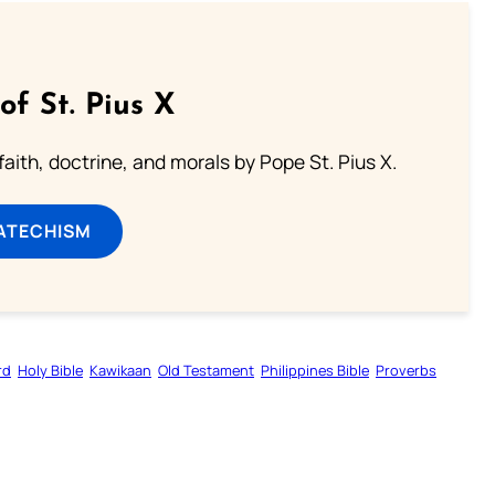
of St. Pius X
aith, doctrine, and morals by Pope St. Pius X.
ATECHISM
rd
Holy Bible
Kawikaan
Old Testament
Philippines Bible
Proverbs