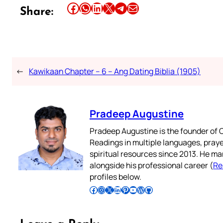
Share this article on Facebook
Share this article on WhatsApp
Share this article on LinkedIn
Share this article on X
Share this article on Telegram
Email this Article
Share:
←
Kawikaan Chapter – 6 – Ang Dating Biblia (1905)
Pradeep Augustine
Pradeep Augustine is the founder of C
Readings in multiple languages, praye
spiritual resources since 2013. He ma
alongside his professional career (
Re
profiles below.
Follow Pradeep on Facebook
Follow Pradeep on Instagram
Follow Pradeep on X
Follow Pradeep on LinkedIn
Follow Pradeep on Pinterest
Subscribe to Pradeep’s Youtube Channel
Follow Pradeep on WordPress
Follow Pradeep on GitHub