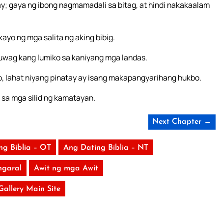
y; gaya ng ibong nagmamadali sa bitag, at hindi nakakaalam
ayo ng mga salita ng aking bibig.
uwag kang lumiko sa kaniyang mga landas.
, lahat niyang pinatay ay isang makapangyarihang hukbo.
sa mga silid ng kamatayan.
Next Chapter →
ng Biblia – OT
Ang Dating Biblia – NT
garal
Awit ng mga Awit
 Gallery Main Site