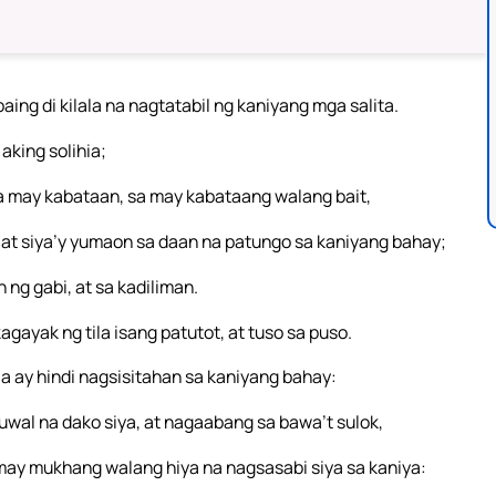
ng di kilala na nagtatabil ng kaniyang mga salita.
aking solihia;
a may kabataan, sa may kabataang walang bait,
 at siya’y yumaon sa daan na patungo sa kaniyang bahay;
 ng gabi, at sa kadiliman.
gayak ng tila isang patutot, at tuso sa puso.
a ay hindi nagsisitahan sa kaniyang bahay:
wal na dako siya, at nagaabang sa bawa’t sulok,
 may mukhang walang hiya na nagsasabi siya sa kaniya: