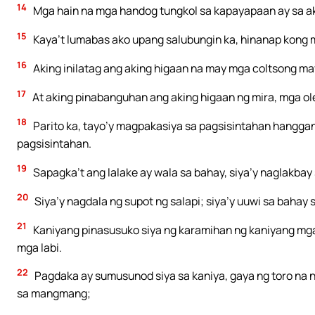
14
Mga hain na mga handog tungkol sa kapayapaan ay sa aki
15
Kaya’t lumabas ako upang salubungin ka, hinanap kong 
16
Aking inilatag ang aking higaan na may mga coltsong may 
17
At aking pinabanguhan ang aking higaan ng mira, mga ol
18
Parito ka, tayo’y magpakasiya sa pagsisintahan hangg
pagsisintahan.
19
Sapagka’t ang lalake ay wala sa bahay, siya’y naglakbay
20
Siya’y nagdala ng supot ng salapi; siya’y uuwi sa bahay
21
Kaniyang pinasusuko siya ng karamihan ng kaniyang mga m
mga labi.
22
Pagdaka ay sumusunod siya sa kaniya, gaya ng toro na 
sa mangmang;