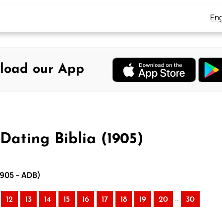
Eng
load our App
Dating Biblia (1905)
1905 – ADB)
..
12
13
14
15
16
17
18
19
20
30