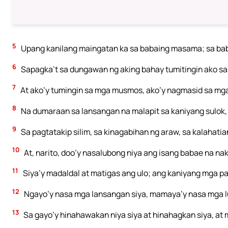
5
Upang kanilang maingatan ka sa babaing masama; sa babai
6
Sapagka’t sa dungawan ng aking bahay tumitingin ako sa 
7
At ako’y tumingin sa mga musmos, ako’y nagmasid sa mg
8
Na dumaraan sa lansangan na malapit sa kaniyang sulok,
9
Sa pagtatakip silim, sa kinagabihan ng araw, sa kalahatian
10
At, narito, doo’y nasalubong niya ang isang babae na naka
11
Siya’y madaldal at matigas ang ulo; ang kaniyang mga pa
12
Ngayo’y nasa mga lansangan siya, mamaya’y nasa mga lu
13
Sa gayo’y hinahawakan niya siya at hinahagkan siya, at