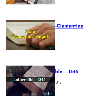
The Sixto-Clementine
Vulgate
July 12, 2025
Luther Bible – 1545
October 17, 2018