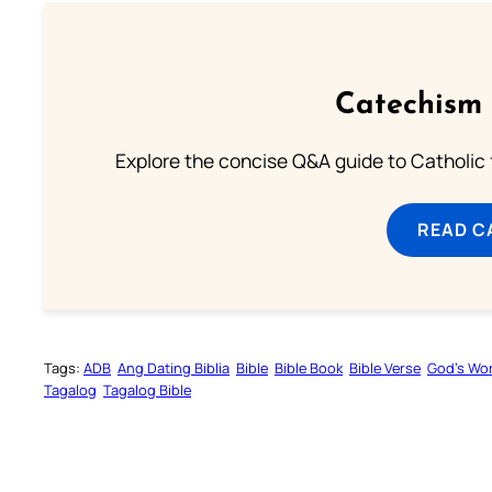
Catechism 
Explore the concise Q&A guide to Catholic f
READ C
Tags:
ADB
Ang Dating Biblia
Bible
Bible Book
Bible Verse
God’s Wo
Tagalog
Tagalog Bible