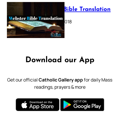
Webster Bible Translation
October 11, 2018
Download our App
Get our official
Catholic Gallery app
for daily Mass
readings, prayers & more