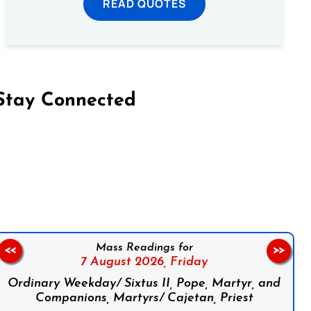
READ QUOTES
Stay Connected
on Facebook
Follow us on Instagram
Follow us on X
Subscribe to our YouTube Channel
Follow us on WhatsApp
Mass Readings for
<<
>>
7 August 2026,
Friday
Ordinary Weekday/ Sixtus II, Pope, Martyr, and
Companions, Martyrs/ Cajetan, Priest