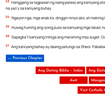
23
Hanggang sa lagpasan ng isang palaso ang kaniyang ata
na yao’y sa kaniyang buhay.
24
Ngayon nga, mga anak ko, dinggin ninyo ako, at makinig k
25
Huwag humilig ang iyong puso sa kaniyang mga lakad, h
26
Sapagka’t kaniyang inihiga ang maraming may sugat: Oo
27
Ang kaniyang bahay ay daang patungo sa Sheol. Pababa 
← Previous Chapter
Ang Dating Biblia – Index
Ang Dati
Awit
Mangan
Visit Catholic