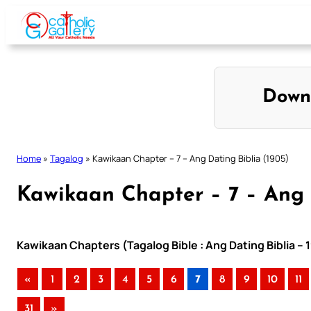
Skip
to
content
Down
Home
»
Tagalog
»
Kawikaan Chapter – 7 – Ang Dating Biblia (1905)
Kawikaan Chapter – 7 – Ang 
Kawikaan Chapters (Tagalog Bible : Ang Dating Biblia – 
«
1
2
3
4
5
6
7
8
9
10
11
31
»