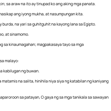
n; sa araw na ito ay tinupad ko ang aking mga panata.
masikap ang iyong mukha, at nasumpungan kita.
burda, na yari sa guhitguhit na kayong lana sa Egipto.
eo, at sinamomo.
ang sa kinaumagahan; magpakasaya tayo sa mga
 sa malayo:
 sa kabilugan ng buwan.
atamis na salita, hinihila niya siya ng katabilan ng kaniyang
naparoroon sa patayan, O gaya ng sa mga tanikala sa sawayan