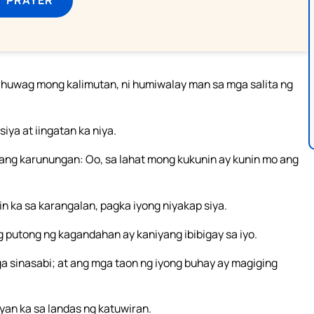
uwag mong kalimutan, ni humiwalay man sa mga salita ng
iya at iingatan ka niya.
ang karunungan: Oo, sa lahat mong kukunin ay kunin mo ang
in ka sa karangalan, pagka iyong niyakap siya.
g putong ng kagandahan ay kaniyang ibibigay sa iyo.
a sinasabi; at ang mga taon ng iyong buhay ay magiging
yan ka sa landas ng katuwiran.