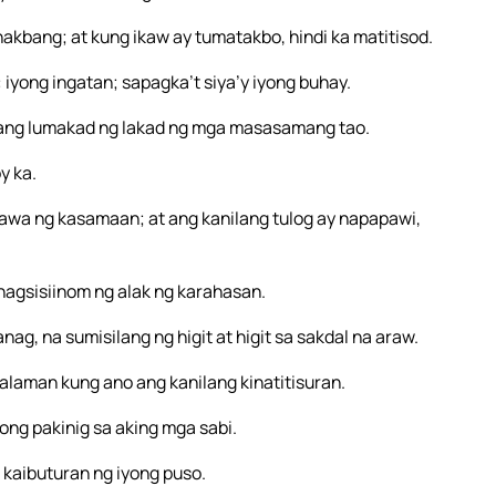
akbang; at kung ikaw ay tumatakbo, hindi ka matitisod.
yong ingatan; sapagka’t siya’y iyong buhay.
ang lumakad ng lakad ng mga masasamang tao.
y ka.
gawa ng kasamaan; at ang kanilang tulog ay napapawi,
 nagsisiinom ng alak ng karahasan.
ag, na sumisilang ng higit at higit sa sakdal na araw.
alaman kung ano ang kanilang kinatitisuran.
yong pakinig sa aking mga sabi.
kaibuturan ng iyong puso.