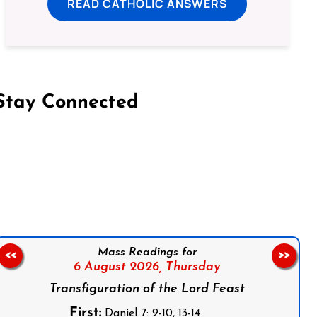
READ CATHOLIC ANSWERS
Stay Connected
on Facebook
Follow us on Instagram
Follow us on X
Subscribe to our YouTube Channel
Follow us on WhatsApp
Mass Readings for
<<
>>
6 August 2026,
Thursday
Transfiguration of the Lord Feast
First:
Daniel 7: 9-10, 13-14