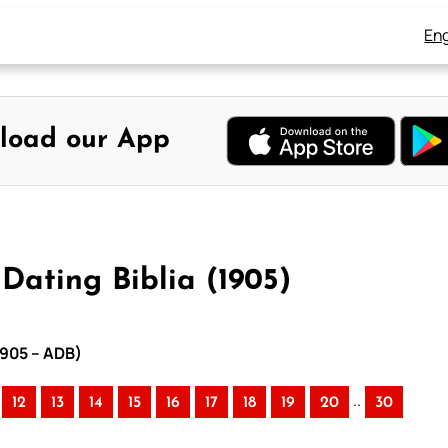
Eng
load our App
Dating Biblia (1905)
1905 – ADB)
..
12
13
14
15
16
17
18
19
20
30