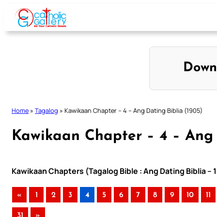
Skip
to
content
Down
Home
»
Tagalog
»
Kawikaan Chapter – 4 – Ang Dating Biblia (1905)
Kawikaan Chapter – 4 – Ang 
Kawikaan Chapters (Tagalog Bible : Ang Dating Biblia – 
«
1
2
3
4
5
6
7
8
9
10
11
31
»