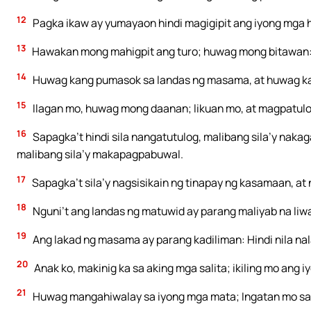
12
Pagka ikaw ay yumayaon hindi magigipit ang iyong mga h
13
Hawakan mong mahigpit ang turo; huwag mong bitawan: i
14
Huwag kang pumasok sa landas ng masama, at huwag k
15
Ilagan mo, huwag mong daanan; likuan mo, at magpatulo
16
Sapagka’t hindi sila nangatutulog, malibang sila’y naka
malibang sila’y makapagpabuwal.
17
Sapagka’t sila’y nagsisikain ng tinapay ng kasamaan, at
18
Nguni’t ang landas ng matuwid ay parang maliyab na liwan
19
Ang lakad ng masama ay parang kadiliman: Hindi nila nal
20
Anak ko, makinig ka sa aking mga salita; ikiling mo ang i
21
Huwag mangahiwalay sa iyong mga mata; Ingatan mo sa 