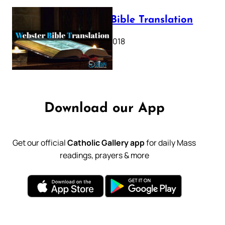
Webster Bible Translation
October 11, 2018
Download our App
Get our official
Catholic Gallery app
for daily Mass
readings, prayers & more