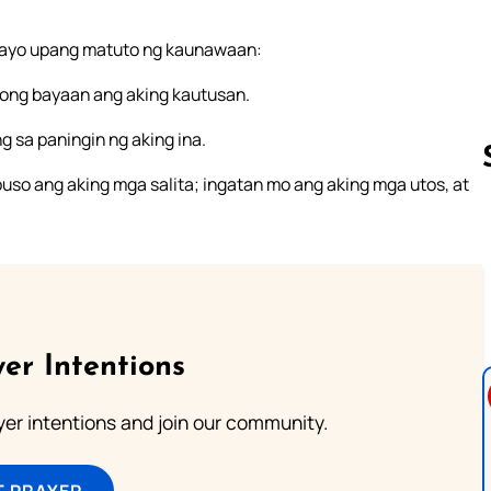
 kayo upang matuto ng kaunawaan:
yong bayaan ang aking kautusan.
 sa paningin ng aking ina.
 puso ang aking mga salita; ingatan mo ang aking mga utos, at
Follow us 
er Intentions
ayer intentions and join our community.
T PRAYER