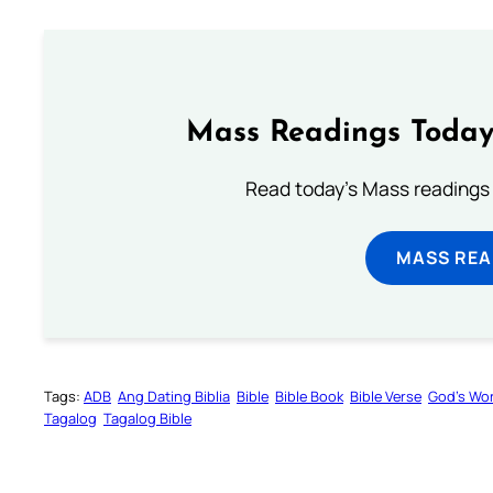
Mass Readings Today
Read today's Mass readings 
MASS REA
Tags:
ADB
Ang Dating Biblia
Bible
Bible Book
Bible Verse
God’s Wo
Tagalog
Tagalog Bible