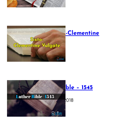
The Sixto-Clementine
Vulgate
July 12, 2025
Luther Bible – 1545
October 17, 2018