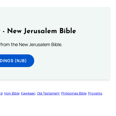
 - New Jerusalem Bible
from the New Jerusalem Bible.
DINGS (NJB)
rd
Holy Bible
Kawikaan
Old Testament
Philippines Bible
Proverbs