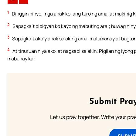
1
Dinggin ninyo, mga anak ko, ang turo ng ama, at makinig
2
Sapagka’t bibigyan ko kayo ng mabuting aral; huwag nin
3
Sapagka’t ako’y anak sa aking ama, malumanay at bugtong
4
At tinuruan niya ako, at nagsabi sa akin: Pigilan ng iyong
mabuhay ka:
Submit Pray
Let us pray together. Write your pr
SUBMI