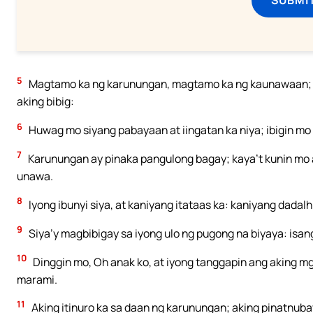
5
Magtamo ka ng karunungan, magtamo ka ng kaunawaan; h
aking bibig:
6
Huwag mo siyang pabayaan at iingatan ka niya; ibigin mo s
7
Karunungan ay pinaka pangulong bagay; kaya’t kunin mo 
unawa.
8
Iyong ibunyi siya, at kaniyang itataas ka: kaniyang dadalh
9
Siya’y magbibigay sa iyong ulo ng pugong na biyaya: isan
10
Dinggin mo, Oh anak ko, at iyong tanggapin ang aking mg
marami.
11
Aking itinuro ka sa daan ng karunungan; aking pinatnuba