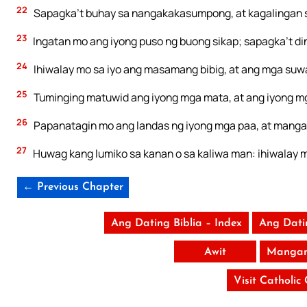
22
Sapagka’t buhay sa nangakakasumpong, at kagalingan s
23
Ingatan mo ang iyong puso ng buong sikap; sapagka’t di
24
Ihiwalay mo sa iyo ang masamang bibig, at ang mga suwail
25
Tuminging matuwid ang iyong mga mata, at ang iyong m
26
Papanatagin mo ang landas ng iyong mga paa, at mangat
27
Huwag kang lumiko sa kanan o sa kaliwa man: ihiwalay 
← Previous Chapter
Ang Dating Biblia – Index
Ang Dati
Awit
Mangan
Visit Catholic