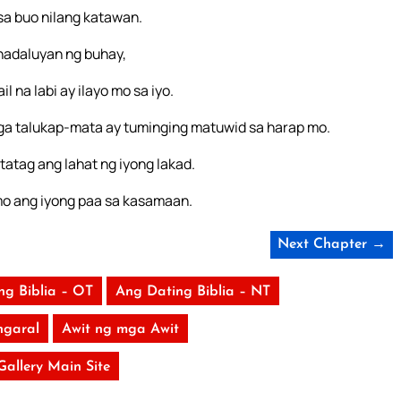
a buo nilang katawan.
nadaluyan ng buhay,
 na labi ay ilayo mo sa iyo.
ga talukap-mata ay tuminging matuwid sa harap mo.
atag ang lahat ng iyong lakad.
mo ang iyong paa sa kasamaan.
Next Chapter →
ng Biblia – OT
Ang Dating Biblia – NT
garal
Awit ng mga Awit
 Gallery Main Site