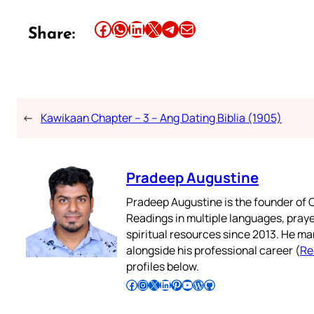
Share this article on Facebook
Share this article on WhatsApp
Share this article on LinkedIn
Share this article on X
Share this article on Telegram
Email this Article
Share:
←
Kawikaan Chapter – 3 – Ang Dating Biblia (1905)
Pradeep Augustine
Pradeep Augustine is the founder of C
Readings in multiple languages, praye
spiritual resources since 2013. He ma
alongside his professional career (
Re
profiles below.
Follow Pradeep on Facebook
Follow Pradeep on Instagram
Follow Pradeep on X
Follow Pradeep on LinkedIn
Follow Pradeep on Pinterest
Subscribe to Pradeep’s Youtube Channel
Follow Pradeep on WordPress
Follow Pradeep on GitHub