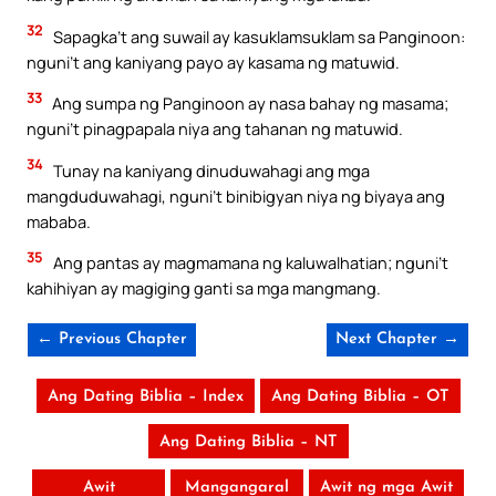
32
Sapagka’t ang suwail ay kasuklamsuklam sa Panginoon:
nguni’t ang kaniyang payo ay kasama ng matuwid.
33
Ang sumpa ng Panginoon ay nasa bahay ng masama;
nguni’t pinagpapala niya ang tahanan ng matuwid.
34
Tunay na kaniyang dinuduwahagi ang mga
mangduduwahagi, nguni’t binibigyan niya ng biyaya ang
mababa.
35
Ang pantas ay magmamana ng kaluwalhatian; nguni’t
kahihiyan ay magiging ganti sa mga mangmang.
← Previous Chapter
Next Chapter →
Ang Dating Biblia – Index
Ang Dating Biblia – OT
Ang Dating Biblia – NT
Awit
Mangangaral
Awit ng mga Awit