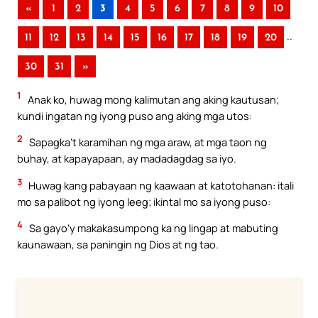
«
1
2
3
4
5
6
7
8
9
10
..
11
12
13
14
15
16
17
18
19
20
30
31
»
1
Anak ko, huwag mong kalimutan ang aking kautusan;
kundi ingatan ng iyong puso ang aking mga utos:
2
Sapagka’t karamihan ng mga araw, at mga taon ng
buhay, at kapayapaan, ay madadagdag sa iyo.
3
Huwag kang pabayaan ng kaawaan at katotohanan: itali
mo sa palibot ng iyong leeg; ikintal mo sa iyong puso:
4
Sa gayo’y makakasumpong ka ng lingap at mabuting
kaunawaan, sa paningin ng Dios at ng tao.