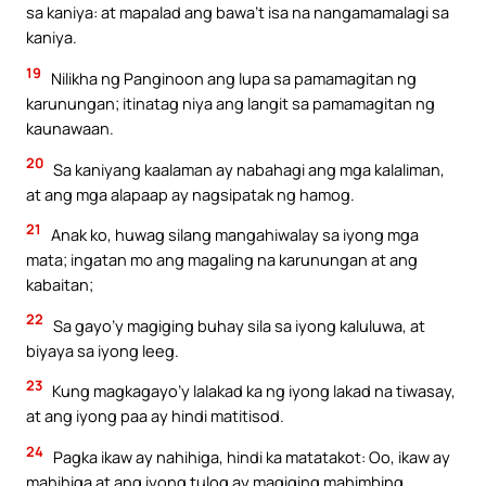
sa kaniya: at mapalad ang bawa’t isa na nangamamalagi sa
kaniya.
19
Nilikha ng Panginoon ang lupa sa pamamagitan ng
karunungan; itinatag niya ang langit sa pamamagitan ng
kaunawaan.
20
Sa kaniyang kaalaman ay nabahagi ang mga kalaliman,
at ang mga alapaap ay nagsipatak ng hamog.
21
Anak ko, huwag silang mangahiwalay sa iyong mga
mata; ingatan mo ang magaling na karunungan at ang
kabaitan;
22
Sa gayo’y magiging buhay sila sa iyong kaluluwa, at
biyaya sa iyong leeg.
23
Kung magkagayo’y lalakad ka ng iyong lakad na tiwasay,
at ang iyong paa ay hindi matitisod.
24
Pagka ikaw ay nahihiga, hindi ka matatakot: Oo, ikaw ay
mahihiga at ang iyong tulog ay magiging mahimbing.