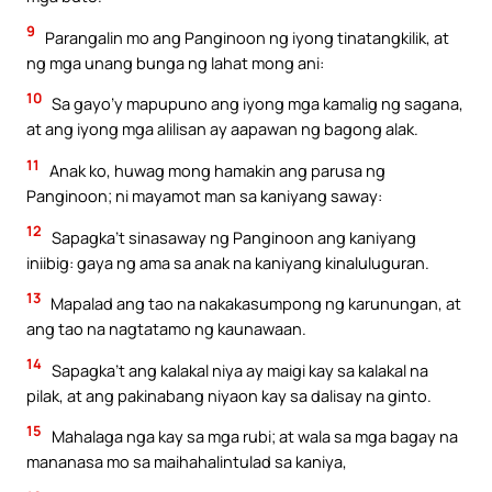
9
Parangalin mo ang Panginoon ng iyong tinatangkilik, at
ng mga unang bunga ng lahat mong ani:
10
Sa gayo’y mapupuno ang iyong mga kamalig ng sagana,
at ang iyong mga alilisan ay aapawan ng bagong alak.
11
Anak ko, huwag mong hamakin ang parusa ng
Panginoon; ni mayamot man sa kaniyang saway:
12
Sapagka’t sinasaway ng Panginoon ang kaniyang
iniibig: gaya ng ama sa anak na kaniyang kinaluluguran.
13
Mapalad ang tao na nakakasumpong ng karunungan, at
ang tao na nagtatamo ng kaunawaan.
14
Sapagka’t ang kalakal niya ay maigi kay sa kalakal na
pilak, at ang pakinabang niyaon kay sa dalisay na ginto.
15
Mahalaga nga kay sa mga rubi; at wala sa mga bagay na
mananasa mo sa maihahalintulad sa kaniya,