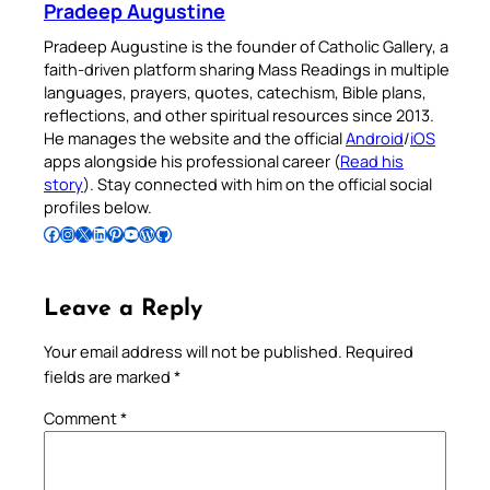
Pradeep Augustine
Pradeep Augustine is the founder of Catholic Gallery, a
faith-driven platform sharing Mass Readings in multiple
languages, prayers, quotes, catechism, Bible plans,
reflections, and other spiritual resources since 2013.
He manages the website and the official
Android
/
iOS
apps alongside his professional career (
Read his
story
). Stay connected with him on the official social
profiles below.
Follow Pradeep on Facebook
Follow Pradeep on Instagram
Follow Pradeep on X
Follow Pradeep on LinkedIn
Follow Pradeep on Pinterest
Subscribe to Pradeep’s Youtube Channel
Follow Pradeep on WordPress
Follow Pradeep on GitHub
Leave a Reply
Your email address will not be published.
Required
fields are marked
*
Comment
*