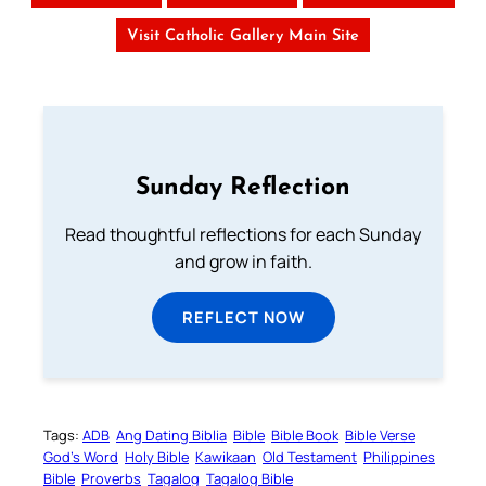
Visit Catholic Gallery Main Site
Sunday Reflection
Read thoughtful reflections for each Sunday
and grow in faith.
REFLECT NOW
Tags:
ADB
Ang Dating Biblia
Bible
Bible Book
Bible Verse
God’s Word
Holy Bible
Kawikaan
Old Testament
Philippines
Bible
Proverbs
Tagalog
Tagalog Bible