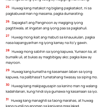
25
Huwag kang matakot ng biglang pagkatakot, ni sa
pagkabuwal man ng masama, pagka dumarating:
26
Sapagka’t ang Panginoon ay magiging iyong
pagtitiwala, at iingatan ang iyong paa sa pagkahuli.
27
Huwag mong ikait ang mabuti sa kinauukulan, pagka
nasa kapangyarihan ng iyong kamay na ito’y gawin.
28
Huwag mong sabihin sa iyong kapuwa, Yumaon ka, at
bumalik uli, at bukas ay magbibigay ako; pagka ikaw ay
mayroon.
29
Huwag kang kumatha ng kasamaan laban sa iyong
kapuwa, na palibhasa’t tumatahang tiwasay sa siping mo.
30
Huwag kang makipagusapin sa kanino man ng walang
kadahilanan, kung hindi siya gumawa ng kasamaan sa iyo.
31
Huwag kang managhili sa taong marahas, at huwag
kang pumili ng anoman sa kaniyang mga lakad.