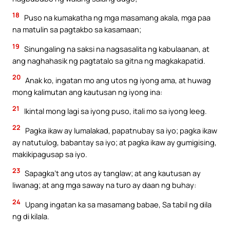
18
Puso na kumakatha ng mga masamang akala, mga paa
na matulin sa pagtakbo sa kasamaan;
19
Sinungaling na saksi na nagsasalita ng kabulaanan, at
ang naghahasik ng pagtatalo sa gitna ng magkakapatid.
20
Anak ko, ingatan mo ang utos ng iyong ama, at huwag
mong kalimutan ang kautusan ng iyong ina:
21
Ikintal mong lagi sa iyong puso, itali mo sa iyong leeg.
22
Pagka ikaw ay lumalakad, papatnubay sa iyo; pagka ikaw
ay natutulog, babantay sa iyo; at pagka ikaw ay gumigising,
makikipagusap sa iyo.
23
Sapagka’t ang utos ay tanglaw; at ang kautusan ay
liwanag; at ang mga saway na turo ay daan ng buhay:
24
Upang ingatan ka sa masamang babae, Sa tabil ng dila
ng di kilala.