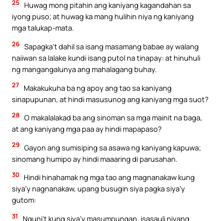
25
Huwag mong pitahin ang kaniyang kagandahan sa
iyong puso; at huwag ka mang hulihin niya ng kaniyang
mga talukap-mata.
26
Sapagka’t dahil sa isang masamang babae ay walang
naiiwan sa lalake kundi isang putol na tinapay: at hinuhuli
ng mangangalunya ang mahalagang buhay.
27
Makakukuha ba ng apoy ang tao sa kaniyang
sinapupunan, at hindi masusunog ang kaniyang mga suot?
28
O makalalakad ba ang sinoman sa mga mainit na baga,
at ang kaniyang mga paa ay hindi mapapaso?
29
Gayon ang sumisiping sa asawa ng kaniyang kapuwa;
sinomang humipo ay hindi maaaring di parusahan.
30
Hindi hinahamak ng mga tao ang magnanakaw kung
siya’y nagnanakaw, upang busugin siya pagka siya’y
gutom:
31
Nguni’t kung siya’y masumpungan, isasauli niyang