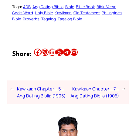
Tags:
ADB
Ang Dating Biblia
Bible
Bible Book
Bible Verse
God’s Word
Holy Bible
Kawikaan
Old Testament
Philippines
Bible
Proverbs
Tagalog
Tagalog Bible
Share this article on Facebook
Share this article on WhatsApp
Share this article on LinkedIn
Share this article on X
Share this article on Telegram
Email this Article
Share:
←
Kawikaan Chapter – 5 –
Kawikaan Chapter – 7 –
→
Ang Dating Biblia (1905)
Ang Dating Biblia (1905)