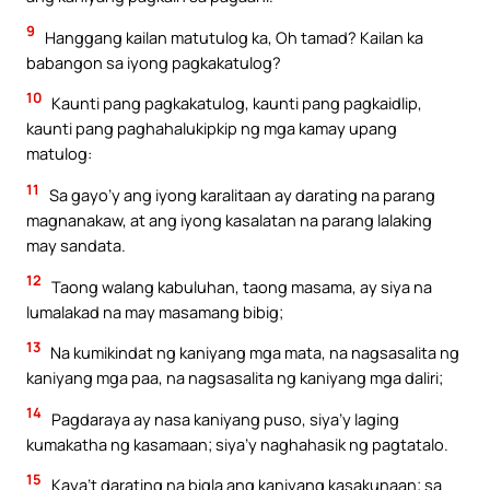
9
Hanggang kailan matutulog ka, Oh tamad? Kailan ka
babangon sa iyong pagkakatulog?
10
Kaunti pang pagkakatulog, kaunti pang pagkaidlip,
kaunti pang paghahalukipkip ng mga kamay upang
matulog:
11
Sa gayo’y ang iyong karalitaan ay darating na parang
magnanakaw, at ang iyong kasalatan na parang lalaking
may sandata.
12
Taong walang kabuluhan, taong masama, ay siya na
lumalakad na may masamang bibig;
13
Na kumikindat ng kaniyang mga mata, na nagsasalita ng
kaniyang mga paa, na nagsasalita ng kaniyang mga daliri;
14
Pagdaraya ay nasa kaniyang puso, siya’y laging
kumakatha ng kasamaan; siya’y naghahasik ng pagtatalo.
15
Kaya’t darating na bigla ang kaniyang kasakunaan; sa