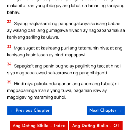
makapito; kaniyang ibibigay ang lahat na laman ng kaniyang
bahay.
32
Siyang nagkakamit ng pangangalunya sa isang babae
ay walang bait: ang gumagawa niyaon ay nagpapahamak sa
kaniyang sariling kaluluwa.
33
Mga sugat at kasiraang puri ang tatamuhin niya; at ang
kaniyang kapintasan ay hindi mapapawi.
34
Sapagka’t ang paninibugho ay pagiinit ng tao; at hindi
siya magpapatawad sa kaarawan ng panghihiganti.
35
Hindi niya pakukundanganan ang anomang tubos; ni
magpapahinga man siyang tuwa, bagaman ikaw ay
magbigay ng maraming suhol.
← Previous Chapter
Next Chapter →
Ang Dating Biblia – Index
Ang Dating Biblia – OT