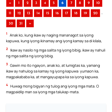
«
1
2
3
4
5
6
7
8
9
10
..
11
12
13
14
15
16
17
18
19
20
30
31
»
1
Anak ko, kung ikaw ay naging mananagot sa iyong
kapuwa, kung iyong ikinamay ang iyong kamay sa di kilala,
2
Ikaw ay nasilo ng mga salita ng iyong bibig, ikaw ay nahuli
ng mga salita ng iyong bibig.
3
Gawin mo ito ngayon, anak ko, at lumigtas ka, yamang
ikaw ay nahulog sa kamay ng iyong kapuwa: yumaon ka,
magpakababa ka, at mangayupapa ka sa iyong kapuwa.
4
Huwag mong bigyan ng tulog ang iyong mga mata. O
magpaidlip man sa iyong mga talukap-mata.