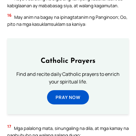
kabiglaanan ay mababasag siya, at walang kagamutan.
16
May anim na bagay na ipinagtatanim ng Panginoon; Oo,
pito na mga kasuklamsuklam sa kaniya:
Catholic Prayers
Find and recite daily Catholic prayers to enrich
your spiritual life.
PRAY NOW
17
Mga palalong mata, sinungaling na dila, at mga kamay na
nagbububo ng walang salang dugo;