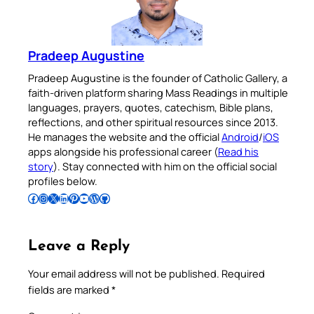
Pradeep Augustine
Pradeep Augustine is the founder of Catholic Gallery, a
faith-driven platform sharing Mass Readings in multiple
languages, prayers, quotes, catechism, Bible plans,
reflections, and other spiritual resources since 2013.
He manages the website and the official
Android
/
iOS
apps alongside his professional career (
Read his
story
). Stay connected with him on the official social
profiles below.
Follow Pradeep on Facebook
Follow Pradeep on Instagram
Follow Pradeep on X
Follow Pradeep on LinkedIn
Follow Pradeep on Pinterest
Subscribe to Pradeep’s Youtube Channel
Follow Pradeep on WordPress
Follow Pradeep on GitHub
Leave a Reply
Your email address will not be published.
Required
fields are marked
*